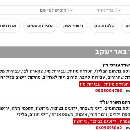
|
|
מס
הלבנת הון
רישוי נשק
עבירות סמים
ועדת שח
ר באר יעקב
שרד עורכי דין
ק בתחום הפלילי, הטרדה מינית, עבירות מין, צווארון לבן, עבירות מס,
ת שחרורים, עבירות סייבר, סירוב ויזה לארה"ב, מחיקת רישום פלילי הס
הטרדה מינית
,
עבירות מין
שר:
0508004766
הם משרד עו"ד
ק בתחומים: דיני משפחה, ידועים בציבור, גירושין, הסכמי ממון, ירושות
קת ילדים, ניכור הורי, אומנה, משפט אזרחי, דיני חוזים, פלילי
שפחה
,
ידועים בציבור
,
גירושין
שר:
0509693042