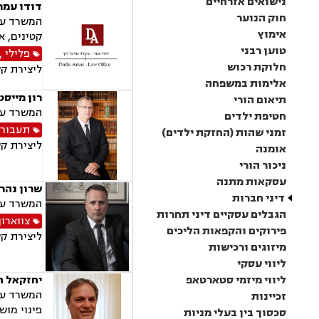
נישואים אזרחיים
דודו עמר,
חוק הנוער
המשרד עוס
אימוץ
קטינים, א
טוען רבני
פלילי
,
חלוקת רכוש
ליצירת ק
אלימות במשפחה
רון מייסט
תיאום הורי
המשרד עוס
חטיפת ילדים
תעבור
זמני שהות (החזקת ילדים)
ליצירת ק
אומנה
ניכור הורי
עסקאות מתנה
שרון נהרי
דיני חברות
המשרד עוס
הגבלים עסקיים דיני תחרות
צווארון
פירוקים והקפאות הליכים
ליצירת ק
מיזוגים ורכישות
ליווי עסקי
ליווי מיזמי סטארטאפ
יחזקאל ח
המשרד עוס
זכיינות
פינוי מוש
סכסוך בין בעלי מניות