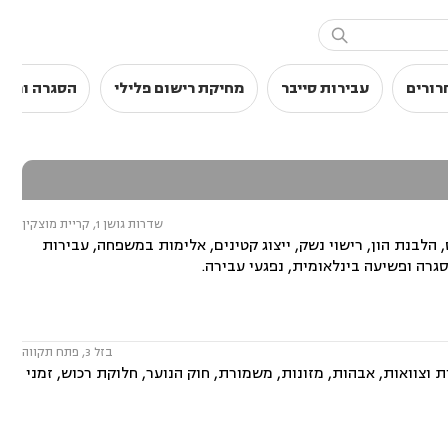

רורים
עבירות סייבר
מחיקת רישום פלילי
הסגרה ופשי
שדרות גושן 1, קריית מוצקין
 הלבנת הון, רישוי נשק, ייצוג קטינים, אלימות במשפחה, עבירות
גרה ופשיעה בינלאומית, נפגעי עבירה.
בזל 3, פתח תקווה
 וצוואות, אבהות, מזונות, משמורת, חוק הנוער, חלוקת רכוש, זמני