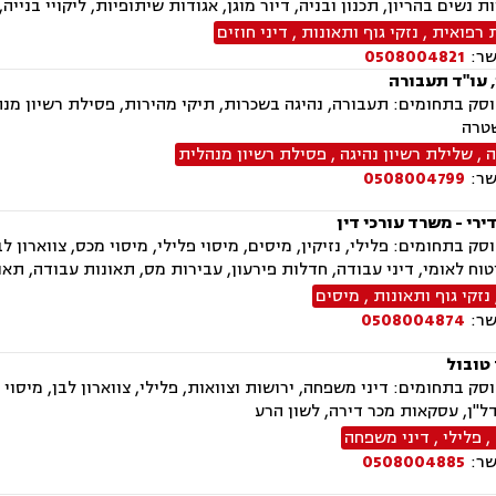
ות נשים בהריון, תכנון ובניה, דיור מוגן, אגודות שיתופיות, ליקויי בנייה,
 רפואית
,
נזקי גוף ותאונות
,
דיני חוזים
שר:
0508004821
, עו"ד תעבורה
ק בתחומים: תעבורה, נהיגה בשכרות, תיקי מהירות, פסילת רשיון מנה
טרה
ה
,
שלילת רשיון נהיגה
,
פסילת רשיון מנהלית
שר:
0508004799
רי - משרד עורכי דין
ק בתחומים: פלילי, נזיקין, מיסים, מיסוי פלילי, מיסוי מכס, צווארון לבן
טוח לאומי, דיני עבודה, חדלות פירעון, עבירות מס, תאונות עבודה, תא
נזקי גוף ותאונות
,
מיסים
שר:
0508004874
 טובול
ק בתחומים: דיני משפחה, ירושות וצוואות, פלילי, צווארון לבן, מיסוי 
נדל"ן, עסקאות מכר דירה, לשון הרע
,
פלילי
,
דיני משפחה
שר:
0508004885