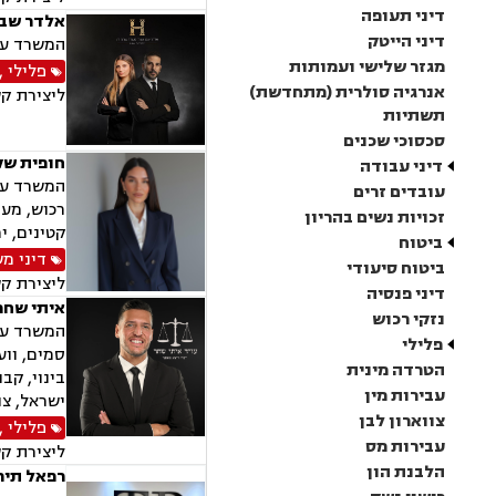
דיני תעופה
אלדר שבו
דיני הייטק
המשרד עוס
מגזר שלישי ועמותות
פלילי
,
אנרגיה סולרית (מתחדשת)
ליצירת ק
תשתיות
סכסוכי שכנים
חופית שק
דיני עבודה
המשרד עוס
עובדים זרים
רכוש, מעמ
זכויות נשים בהריון
קטינים, י
ביטוח
דיני מ
ביטוח סיעודי
ליצירת ק
דיני פנסיה
איתי שחר
נזקי רכוש
המשרד עוס
פלילי
סמים, וועד
הטרדה מינית
בינוי, קב
עבירות מין
ישראל, צו
צווארון לבן
פלילי
,
עבירות מס
ליצירת ק
הלבנת הון
רפאל תיר