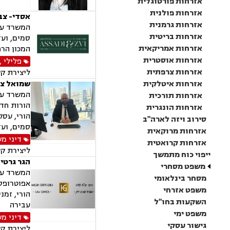
אזרחות פורטוגלית
אזרחות פולנית
אסדי- צבי
אזרחות גרמנית
המשרד עוס
אזרחות בריטית
סמים, ועד
אזרחות אמריקאית
המכון הרפ
אזרחות אוסטרית
פלילי
,
אזרחות צרפתית
ליצירת ק
אזרחות איטלקית
שמואל צר
המשרד עוס
אזרחות תורכית
הורות חד 
אזרחות הונגרית
הורי, עסק
סירוב ויזה לארה"ב
סמים, ועד
אזרחות מרוקאית
דיני מ
אזרחות קרואטית
ליצירת ק
ייפוי כוח מתמשך
הגר גרטי
משפט מסחרי
המשרד עוס
מסחר בינלאומי
אפוטרופסו
משפט אזרחי
הורי, זמנ
השקעות בחו"ל
עבירה
משפט ימי
דיני מ
גישור עסקי
ליצירת ק