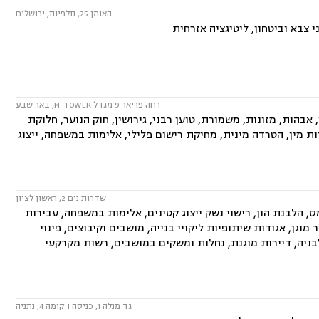
האומן 25, תלפיות, ירושלים
 צבא וביטחון, ליטיגציה אזרחית
רחה פריאר 9 מגדל M-TOWER, באר שבע
הות, מזונות, משמורת, טוען רבני, גירושין, חוק הנוער, חלוקת
רות מין, הטרדה מינית, מחיקת רישום פלילי, אלימות במשפחה, ייצוג
שדרות נים 2, ראשון לציון
ס, הלבנת הון, רישוי נשק ייצוג קטינים, אלימות במשפחה, עבירות
ר מוגן, אגודות שיתופיות ליקויי בנייה, מושבים וקיבוצים, פינוי
בניה, דיירות מוגנת, נחלות ומשקים במושבים, רשות מקרקעי
גד מנלה 1, כניסה 1 קומה 4, נתניה