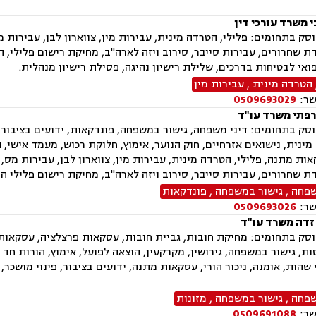
 משרד עורכי דין
ק בתחומים: פלילי, הטרדה מינית, עבירות מין, צווארון לבן, עבירות מ
ת שחרורים, עבירות סייבר, סירוב ויזה לארה"ב, מחיקת רישום פלילי, ה
ואי לבטיחות בדרכים, שלילת רישיון נהיגה, פסילת רישיון מנהלית.
הטרדה מינית
,
עבירות מין
שר:
0509693029
פתי משרד עו"ד
ק בתחומים: דיני משפחה, גישור במשפחה, פונדקאות, ידועים בציבור, א
מינית, נישואים אזרחיים, חוק הנוער, אימוץ, חלוקת רכוש, מעמד אישי, ת
אות מתנה, פלילי, הטרדה מינית, עבירות מין, צווארון לבן, עבירות מס,
ת שחרורים, עבירות סייבר, סירוב ויזה לארה"ב, מחיקת רישום פלילי הס
שפחה
,
גישור במשפחה
,
פונדקאות
שר:
0509693026
 זדה משרד עו"ד
ק בתחומים: מחיקת חובות, גביית חובות, עסקאות פרצלציה, עסקאות מכ
ת, גישור במשפחה, גירושין, מקרקעין, הוצאה לפועל, אימוץ, הורות חד 
י שהות, אומנה, ניכור הורי, עסקאות מתנה, ידועים בציבור, פינוי מושכר
שפחה
,
גישור במשפחה
,
מזונות
שר:
0509691088