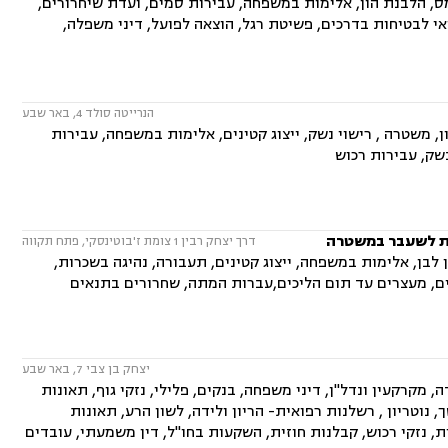
מס, הלבנת הון, אלימות במשפחה, עבירות סמים, ועדת שיחרורים,
אי לבטיחות בדרכים, פשיטת רגל, הוצאה לפועל, דיני משפלה,
הנרייטה סולד 4, באר שבע
ן, משטרה , רישוי נשק, ייצוג קטינים, אלימות במשפחה, עבירות
שק, עבירות רכוש
ות לשעבר במשטרה
דרך יצחק רבין 1 צומת ז'בוטינסקי, פתח תקווה
 לבן, אלימות במשפחה, ייצוג קטינים, תעבורה, נהיגה בשכרות,
ים, מעצרים עד תום הליכים,עברות המתה, שחרורים בתנאים
יצחק בן צבי 7, באר שבע
, מקרקעין ונדל"ן, דיני משפחה, בנקים, פלילי, נזקי גוף, תאונות
 נוטריון , רשלנות רפואית- הריון ולידה, לשון הרע, תאונות
, נזקי רכוש, קבלנות חוזית, השקעות בחו"ל, דין משמעתי, עובדים