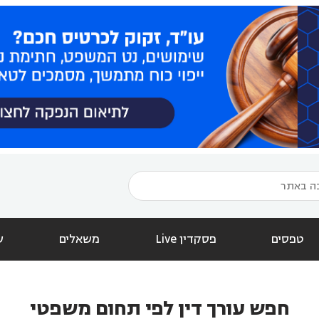
טפסים
פסקדין Live
משאלים
ש
חפש עורך דין לפי תחום משפטי