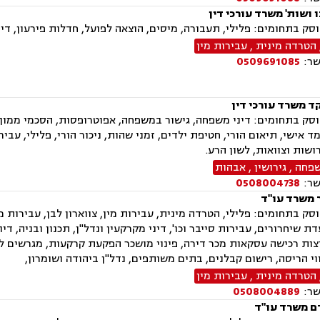
 ושות' משרד עורכי דין
ק בתחומים: פלילי, תעבורה, מיסים, הוצאה לפועל, חדלות פירעון, דיני
הטרדה מינית
,
עבירות מין
שר:
0509691085
ד משרד עורכי דין
ק בתחומים: דיני משפחה, גישור במשפחה, אפוטרופסות, הסכמי ממון, אב
ד אישי, תיאום הורי, חטיפת ילדים, זמני שהות, ניכור הורי, פלילי, עבי
רושות וצוואות, לשון הרע.
שפחה
,
גירושין
,
אבהות
שר:
0508004738
 משרד עו"ד
ק בתחומים: פלילי, הטרדה מינית, עבירות מין, צווארון לבן, עבירות מ
ת שיחרורים, עבירות סייבר וכו', דיני מקרקעין ונדל"ן, תכנון ובניה, דיו
וצות רכישה עסקאות מכר דירה, פינוי מושכר הפקעת קרקעות, מגרשים ל
וי הריסה, רישום קבלנים, בתים משותפים, נדל"ן ביהודה ושומרון,
הטרדה מינית
,
עבירות מין
שר:
0508004889
ם משרד עו"ד