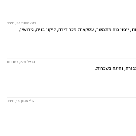
העצמאות 84, חיפה
, ייפוי כוח מתמשך, עסקאות מכר דירה, ליקוי בניה, גירושין,
הרצל 220, רחובות
בורה, נהיגה בשכרות.
ש"י עגנון 16, חיפה