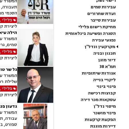
רישוי נשק
המשרד עוס
עבירות סמים
תעבורה, נ
הסכמי ממו
ועדת שחרורים
פלילי
,
עבירות סייבר
ליצירת ק
מחיקת רישום פלילי
הילה עיא
הסגרה ופשיעה בינלאומית
המשרד עוס
נפגעי עבירה
סמים, גרי
מקרקעין ונדל"ן
פלילי
,
תכנון ובניה
ליצירת ק
דיור מוגן
תמ"א 38
גל שר טו
אגודות שיתופיות
המשרד עוס
ליקויי בנייה
שלילת רשי
פינוי בינוי
פלילי
,
קבוצות רכישה
ליצירת ק
עסקאות מכר דירה
מיסוי נדל"ן
גדעון פנר
המשרד עוס
פינוי מושכר
עבודה, תא
הפקעת קרקעות
ספורט, בר
דיירות מוגנת