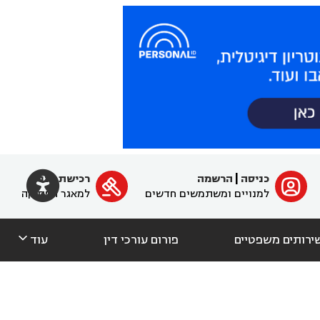

כניסה
|
הרשמה
רכישת מנוי
ﱐ

למנויים ומשתמשים חדשים
למאגר הפסיקה

ירותים משפטיים
פורום עורכי דין
עוד