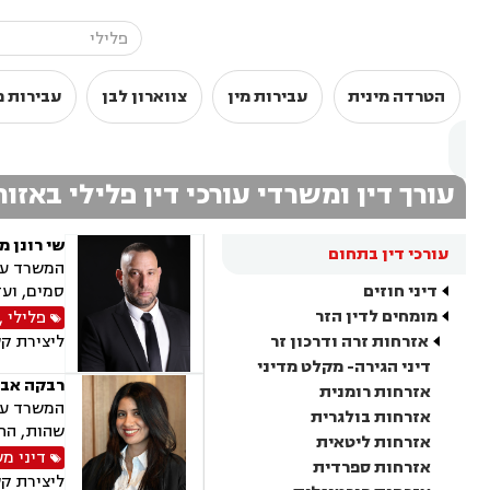
הטרדה מינית
עבירות מין
צווארון לבן
עבירות 
עורך דין ומשרדי עורכי דין פלילי באזו
שי רונן מ
עורכי דין בתחום
המשרד עוס
דיני חוזים
סמים, ועד
מומחים לדין הזר
פלילי
,
אזרחות זרה ודרכון זר
ליצירת ק
דיני הגירה- מקלט מדיני
רבקה אבר
אזרחות רומנית
המשרד עוס
אזרחות בולגרית
שהות, החז
אזרחות ליטאית
דיני מ
אזרחות ספרדית
ליצירת ק