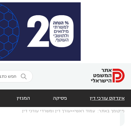

אינדקס עורכי דין
פסיקה
המגזין
מיקומך באתר:
עמוד ראשי
עורך דין ומשרדי עורכי דין