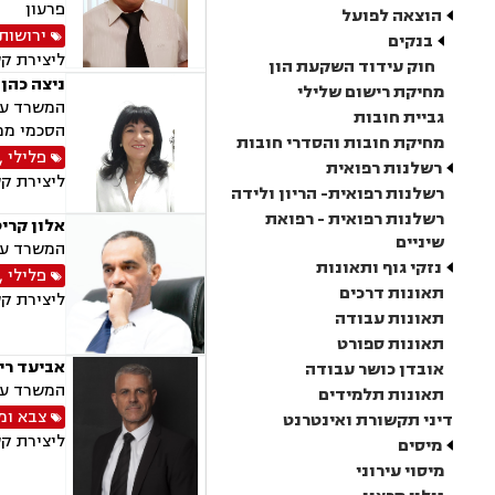
פרעון
הוצאה לפועל
ירושות 
בנקים
ליצירת ק
חוק עידוד השקעת הון
ניצה כהן 
מחיקת רישום שלילי
המשרד עוס
גביית חובות
הסכמי ממו
מחיקת חובות והסדרי חובות
פלילי
,
רשלנות רפואית
ליצירת ק
רשלנות רפואית- הריון ולידה
רשלנות רפואית - רפואת
אלון קריט
שיניים
המשרד עוס
נזקי גוף ותאונות
פלילי
,
תאונות דרכים
ליצירת ק
תאונות עבודה
תאונות ספורט
אביעד ריי
אובדן כושר עבודה
המשרד עוס
תאונות תלמידים
צבא ומ
דיני תקשורת ואינטרנט
ליצירת ק
מיסים
מיסוי עירוני