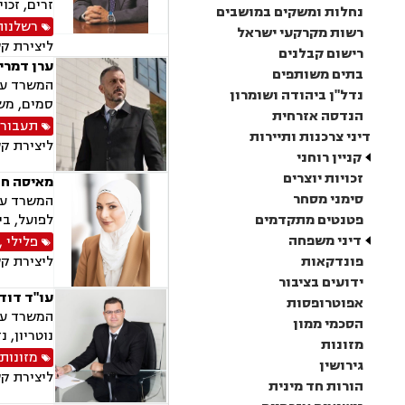
זרים, זכוי
נחלות ומשקים במושבים
רשלנות
רשות מקרקעי ישראל
ליצירת ק
רישום קבלנים
ערן דמרי
בתים משותפים
המשרד עוס
נדל"ן ביהודה ושומרון
סמים, מש
הנדסה אזרחית
תעבור
דיני צרכנות ותיירות
ליצירת ק
קניין רוחני
זכויות יוצרים
מאיסה חדי
סימני מסחר
המשרד עוס
פטנטים מתקדמים
לפועל, בי
דיני משפחה
פלילי
,
פונדקאות
ליצירת ק
ידועים בציבור
עו"ד דוד
אפוטרופסות
המשרד עוס
הסכמי ממון
נוטריון, 
מזונות
מזונות
גירושין
ליצירת ק
הורות חד מינית