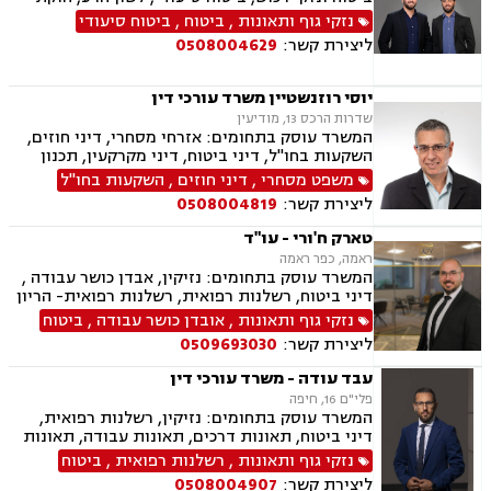
מנהלי, ייפוי כוח מתמשך, רשויות מקומיות משפטי
נזקי גוף ותאונות
,
ביטוח
,
ביטוח סיעודי
מסחרי אזרחי
ליצירת קשר:
0508004629
יוסי רוזנשטיין משרד עורכי דין
שדרות הרכס 13, מודיעין
המשרד עוסק בתחומים: אזרחי מסחרי, דיני חוזים,
השקעות בחו"ל, דיני ביטוח, דיני מקרקעין, תכנון
ובניה, ליקויי בניה, מושבים וקיבוצים, פינוי בינוי,
משפט מסחרי
,
דיני חוזים
,
השקעות בחו"ל
קבוצות רכישה, עסקאות מכר דירה, נדל"ן, פינוי
ליצירת קשר:
0508004819
מושכר, הפקעת קרקעות, מגרשים לבניה,נחלות
ומשקים במושבים, רשות מקרקעי ישראל, צווי
טארק ח'ורי - עו"ד
הריסה, דיני חברות, ליווי עסקי, מיסוי נדל"ן, תמא
ראמה, כפר ראמה
38, פשיטת רגל, תביעות ייצוגיות
המשרד עוסק בתחומים: נזיקין, אבדן כושר עבודה ,
דיני ביטוח, רשלנות רפואית, רשלנות רפואית- הריון
ולידה, רשלנות רפואית - רפואת שיניים, תאונות
נזקי גוף ותאונות
,
אובדן כושר עבודה
,
ביטוח
דרכים, תאונות עבודה, תאונות ספורט, נזקי גוף,
ליצירת קשר:
0509693030
תאונות תלמידים, נזקי רכוש, ביטוח לאומי, ביטוח
סיעודי , דיני פנסיה
עבד עודה - משרד עורכי דין
פלי"ם 16, חיפה
המשרד עוסק בתחומים: נזיקין, רשלנות רפואית,
דיני ביטוח, תאונות דרכים, תאונות עבודה, תאונות
עקב רשלנות, תאונות תלמידים, נזקי גוף
נזקי גוף ותאונות
,
רשלנות רפואית
,
ביטוח
ליצירת קשר:
0508004907