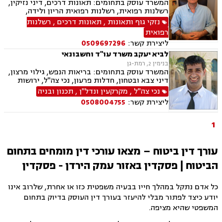
המשרד עוסק בתחומים: תאונות דרכים, דיני נזיקין,
רשלנות רפואית, רשלנות רפואית הריון ולידה,
ביטוח, תאונות עבודה, ייצוג נכי צה"ל, ירושות
נזקי גוף ותאונות
,
תאונות דרכים
,
רשלנות
וצוואות.
רפואית
ליצירת קשר:
0509697296
לביא יעקב משרד עו"ד וחשבונאי
בנימין 2, רמת-גן
המשרד עוסק בתחומים: בריאות הנפש, גילוי מרצון,
דיני צבא ובטחון, חדלות פרעון, נכי צה"ל, ירושות
וצוואות, רשויות מקומיות, לשון הרע, משרד הביטחון,
נכי צה"ל
,
מקרקעין ונדל"ן
,
תכנון ובניה
דיני עבודה, דיני ביטוח מיסים, דיני חוזים, חוקתי
ליצירת קשר:
0508004755
ומנהלי, דיני מקרקעין, עסקאות מכר דירה
1
עורך דין ביטוח – מצאו עורכי דין מומחים בתחום
הביטוח | פסקדין באזור עמק הירדן - פסקדין
כל אדם נתקל במהלך חייו בבעיה משפטית כזו או אחרת, שלרוב אינו
יודע כיצד לפתור מבלי להיעזר בעורך דין העוסק בדיוק בתחום
המשפטי שהיא מציפה.