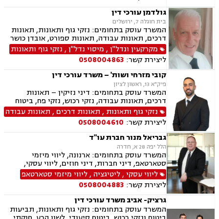
כושר עבודה, תאונות תלמידים, רשלנות רפואית.
גולדמן עורכי דין
בית חוגלה 7, ירושלים
המשרד עוסק בתחומים: נזקי גוף ותאונות, תאונות
דרכים, תאונות עבודה, תאונות ספורט, אובדן כושר
עבודה, תאונות עקב רשלנות, תביעות ביטוח ונזקי
מקרקעין ונדל"ן
,
מיסוי נדל"ן
,
נזקי גוף ותאונות
רכוש, ביטוח לאומי, רשלנות רפואית, מקרקעין
ליצירת קשר:
0508004863
ונדל"ן, אזרחות זרה ודרכון זר, דיני חוזים, דיני
ספורט, לשון הרע, ירושות וצוואות, מיסוי נדל"ן.
קובי מזרחי ושות' – משרד עורכי דין
פיק"א 13, ראשון לציון
המשרד עוסק בתחומים: דיני נזיקין – תאונות
דרכים, תאונות עבודה, נזקי רכוש, נזקי פח, ביטוח
לאומי – נכות מעבודה, נכות כללית, דיני עבודה –
נזקי גוף ותאונות
,
תאונות דרכים
,
תאונות עבודה
הטרדות מיניות במקום העבודה, התעמרות, הלנת
ליצירת קשר:
0508004610
שכר, משרד הביטחון, ליטיגציה אזרחית, ייפוי כוח
מתמשך, משפט מסחרי, צוואות, ירושות, הסכמי
גבריאל מנור חברת עו"ד
ממון, הסכמי פרידה
הלל יפה 28 א, חדרה
המשרד עוסק בתחומים: ארנונה, ליווי מיזמי
סטארטאפ, דיני חברות, דיני חוזים, ליווי עסקי,
משפט מסחרי, תביעות ביטוח ונזקי רכוש, גישור
ליווי עסקי
,
ליטיגציה
,
ליווי מיזמי סטארטאפ
עסקי, הייטק, דיני מכרזים והתקשרויות, דיני
ליצירת קשר:
0508004883
עמותות, רשויות מקומיות, אנרגליה סולרית
מתחדשת
גרציק- אביב משרד עורכי דין
המשרד עוסק בתחומים: נזקי גוף ותאונות, תביעות
ביטוח ונזקי רכוש, ביטוח סיעודי, לשון הרע, חוקתי