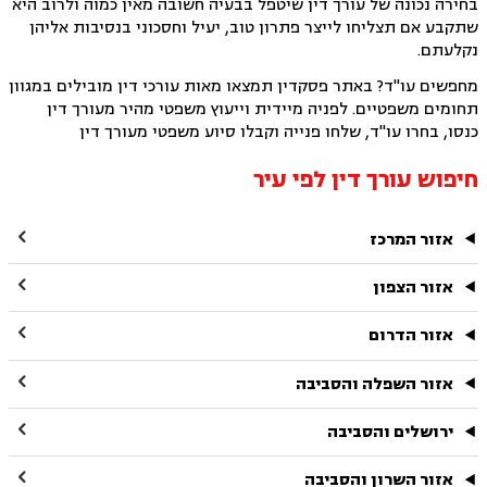
בחירה נכונה של עורך דין שיטפל בבעיה חשובה מאין כמוה ולרוב היא
שתקבע אם תצליחו לייצר פתרון טוב, יעיל וחסכוני בנסיבות אליהן
נקלעתם.
מחפשים עו"ד? באתר פסקדין תמצאו מאות עורכי דין מובילים במגוון
תחומים משפטיים. לפניה מיידית וייעוץ משפטי מהיר מעורך דין
כנסו, בחרו עו"ד, שלחו פנייה וקבלו סיוע משפטי מעורך דין
חיפוש עורך דין לפי עיר

אזור המרכז

אזור הצפון

אזור הדרום

אזור השפלה והסביבה

ירושלים והסביבה

אזור השרון והסביבה