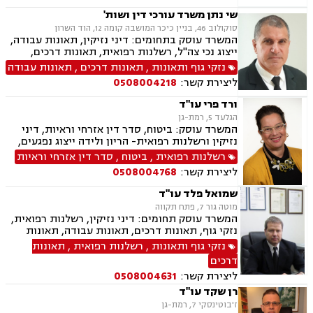
שי נתן משרד עורכי דין ושות'
סוקולוב 46, בניין כיכר המושבה קומה 12, הוד השרון
המשרד עוסק בתחומים: דיני נזיקין, תאונות עבודה,
ייצוג נכי צה"ל, רשלנות רפואית, תאונות דרכים,
משרד הביטחון, לשון הרע, ירושות וצוואות, ייפוי כוח
נזקי גוף ותאונות
,
תאונות דרכים
,
תאונות עבודה
מתמשך
ליצירת קשר:
0508004218
ורד פרי עו"ד
הגלעד 5, רמת-גן
המשרד עוסק: ביטוח, סדר דין אזרחי וראיות, דיני
נזיקין ורשלנות רפואית- הריון ולידה ייצוג נפגעים,
תאונות דרכים, אובדן כושר עבודה, ביטוח חיים,
רשלנות רפואית
,
ביטוח
,
סדר דין אזרחי וראיות
תאונות עבודה ואחריות מקצועית.
ליצירת קשר:
0508004768
שמואל פלד עו"ד
מוטה גור 7, פתח תקווה
המשרד עוסק תחומים: דיני נזיקין, רשלנות רפואית,
נזקי גוף, תאונות דרכים, תאונות עבודה, תאונות
תלמידים, ביטוח חיים, אובדן כושר עבודה, ביטוח
נזקי גוף ותאונות
,
רשלנות רפואית
,
תאונות
סיעודי, נכי צה"ל, תביעות ביטוח, נזקי רכוש, דיני
דרכים
עבודה, דיני פנסיה, פירוקים והקפאות הליכים,
ליצירת קשר:
0508004631
מקרקעין ונדל"ן, עסקאות מכר דירה, הפקעות
מקרקעין, מיסוי מקרקעין, פינוי מושכר, ייפוי כוח
רן שקד עו"ד
מתמשך, ירושות וצוואות, הסכמי ממון
ז'בוטינסקי 7, רמת-גן