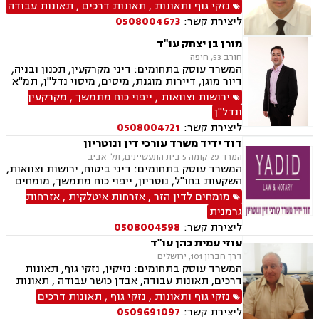
חוזים, דיני ביטוח, דיני מקרקעין, רשלנות רפואית,
נזקי גוף ותאונות
,
תאונות דרכים
,
תאונות עבודה
תאונות ספורט, סדר דין אזרחי וראיות, חוקתי
ליצירת קשר:
0508004673
ומנהלי, גישור ובוררויות, ביטוח לאומי, תאונות
דרכים, תאונות עבודה, משרד הביטחון, נכי צה"ל,
מורן בן יצחק עו"ד
לשון הרע, צווי מניעה, ירושות וצוואות, נוטריון,
חורב 53, חיפה
רשלנות רפואית- הריון ולידה
המשרד עוסק בתחומים: דיני מקרקעין, תכנון ובניה,
דיור מוגן, דיירות מוגנת, מיסים, מיסוי נדל"ן, תמ"א
38, פינוי בינוי, דיני חוזים ומסחר, גישור ובוררויות,
ירושות וצוואות
,
ייפוי כוח מתמשך
,
מקרקעין
דיני נזיקין, נזקי גוף, נכי צה"ל, אבדן כושר עבודה ,
ונדל"ן
דיני ביטוח, רשלנות רפואית, ירושות וצוואות,
ליצירת קשר:
0508004721
ליטיגציה, לשון הרע, דיני עבודה
דוד ידיד משרד עורכי דין ונוטריון
המרד 29 קומה 5 בית התעשיינים, תל-אביב
המשרד עוסק בתחומים: דיני ביטוח, ירושות וצוואות,
השקעות בחו"ל, נוטריון, ייפוי כוח מתמשך, מומחים
לדין הזר, זכויות ניצולי שואה, אזרחות פורטוגלית,
מומחים לדין הזר
,
אזרחות איטלקית
,
אזרחות
אזרחות ספרדית, תביעות גזזת, ביטוח סיעודי,
גרמנית
נזיקין, נזקי גוף ורכוש, תאונות עבודה, תאונות
ליצירת קשר:
0508004598
דרכים, תאונות תלמידים, תאונות ספורט
עוזי עמית כהן עו"ד
דרך חברון 101, ירושלים
המשרד עוסק בתחומים: נזיקין, נזקי גוף, תאונות
דרכים, תאונות עבודה, אבדן כושר עבודה , תאונות
עקב רשלנות, רשלנות רפואית, דיני ביטוח, ייפוי כוח
נזקי גוף ותאונות
,
נזקי גוף
,
תאונות דרכים
מתמשך, נוטריון
ליצירת קשר:
0509691097