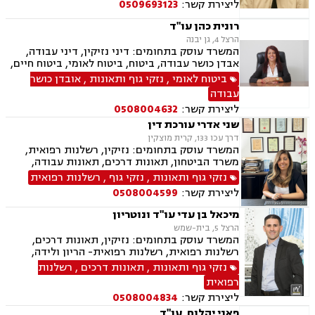
ליצירת קשר:
0509693123
צה"ל, תאונות תלמידים ותאונות עקב רשלנות.
רונית כהן עו"ד
הרצל 4, גן יבנה
המשרד עוסק בתחומים: דיני נזיקין, דיני עבודה,
אבדן כושר עבודה, ביטוח, ביטוח לאומי, ביטוח חיים,
ביטוח סיעודי, נהיגה בשיכרות, תאונות ספורט,
ביטוח לאומי
,
נזקי גוף ותאונות
,
אובדן כושר
תאונות דרכים, ירושות וצוואות, מגשרים, רשויות
עבודה
מקומיות וזכויות רפואיות.
ליצירת קשר:
0508004632
שני אדרי עורכת דין
דרך עכו 133, קרית מוצקין
המשרד עוסק בתחומים: נזיקין, רשלנות רפואית,
משרד הביטחון, תאונות דרכים, תאונות עבודה,
פשיטת רגל, ירושות וצוואות, ביטוח חיים , דיני
נזקי גוף ותאונות
,
נזקי גוף
,
רשלנות רפואית
ביטוח.
ליצירת קשר:
0508004599
מיכאל בן עדי עו"ד ונוטריון
הרצל 5, בית-שמש
המשרד עוסק בתחומים: נזיקין, תאונות דרכים,
רשלנות רפואית, רשלנות רפואית- הריון ולידה,
תאונות עבודה, נזקי גוף, תאונות ספורט, אבדן כושר
נזקי גוף ותאונות
,
תאונות דרכים
,
רשלנות
עבודה , דיני ביטוח, דיני עבודה, דיני מקרקעין,
רפואית
עסקאות מכר דירה, נוטריון.
ליצירת קשר:
0508004834
פאני יהלום, עו"ד