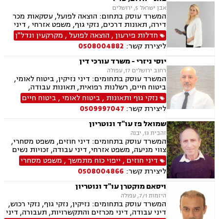
אבן ישראל 5, ירושלים
המשרד עוסק בתחום: הוצאה לפועל, עסקאות מכר
דירה, תאונות דרכים, נזקי גוף, משפט אזרחי , דיני
מקרקעין, דיני חוזים, דיני ביטוח, נזיקין, אבדן כושר
חדלות פירעון
,
הוצאה לפועל
,
מקרקעין ונדל"ן
עבודה , הסכמי ממון, ירושות וצוואות, רשות מקרקעי
ליצירת קשר:
0508004882
ישראל, נדל"ן, סדר דין אזרחי וראיות, תאונות
עבודה, נוטריון, ייפוי כוח מתמשך
יוסי ניזרי - משרד עורכי דין
רחוב ירושלים 17, עפולה
המשרד עוסק בתחומים: דיני נזיקין, ביטוח לאומי,
ביטוח חיים, רשלנות רפואית, תאונות עבודה,
תאונות דרכים, תאונות ספורט, נכי צה"ל, רשלנות
נזקי גוף ותאונות
,
ביטוח לאומי
,
ביטוח חיים
רפואית- הריון ולידה, דיני ביטוח, דיני עבודה,
ליצירת קשר:
0509997047
פשיטת רגל, דיני חוזים ומסחר, סדר דין אזרחי
וראיות, דיני מקרקעין, מגשרים, אבדן כושר עבודה ,
שמואל פז עו"ד ונוטריון
אחריות מקצועית, ירושות וצוואות, לשון הרע, משפט
זהבית 13, יבנה
אזרחי, משרד הביטחון, נזקי גוף, תביעות גזזת.
המשרד עוסק בתחומים: דיני חוזים, משפט מסחרי,
צווי מניעה, משפט אזרחי, דיני עבודה, זכויות נשים
בהריון, תביעות ביטוח ונזקי רכוש, ביטוח סיעודי,
דיני חוזים
,
ייפוי כוח מתמשך
,
משפט מסחרי
דיני פנסיה, מקרקעין ונדל"ן, תכנון ובניה, דיור מוגן,
ליצירת קשר:
0508004866
ליקויי בניה, עזקאות מכר דירה, פינוי מושכר, רשות
מקרקעי ישראל, צווי הריסה, דיני משפחה, ידועים
ויסאם מוקטרן עו"ד ונוטריון
בציבור, אפוטרופסות, הסכמי ממון, גירושין, חלוקת
היזמות 7/1, עפולה
רכוש, מעמד אישי, דיני חברות, הוצאה לפועל,
המשרד עוסק בתחומים: נזיקין, נזקי גוף, נזקי רכוש,
מחיקת רישום פלילי, תעבורה, פש"ר, חדלות פירעון,
דיני עבודה, דיני מכרזים והתקשרויות, תעבורה, דיני
לשון הרע, ירושות וצוואות, נוטריון, נוטריון אנגלית