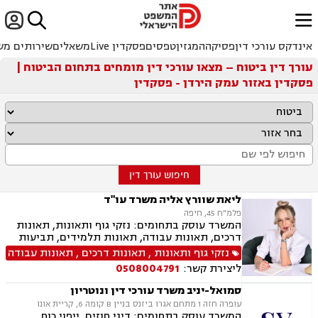


ﱐ
אינדקס עורכי דין
פסיקה
המגזין
טפסים
פסקדין Live
משאלים
שירותים מש
עורך דין ביטוח – מצאו עורכי דין מומחים בתחום הביטוח |
פסקדין באזור עמק הירדן - פסקדין
חיפוש עורך דין
ליאת שוורץ אליה משרד עו"ד
פלמ"ח 45, חיפה
המשרד עוסק בתחומים: נזקי גוף ותאונות, תאונות
דרכים, תאונות עבודה, תאונות תלמידים, תביעות
ביטוח, תביעות ביטוח לאומי, ייפוי כוח מתמשך,
נזקי גוף ותאונות
,
תאונות דרכים
,
תאונות עבודה
גישור.
ליצירת קשר:
0508004791
סמואל-יניב משרד עורכי דין ונוטריון
עופרה חזה 1 מתחם אגרו ביזנס בניין B קומה 6, קריית אונו
המשרד עוסק בתחומים: דיני חוזים, ייפוי כוח