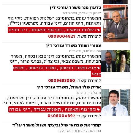
גדעון פנר משרד עורכי דין
יצחק בן צבי 7, באר שבע
המשרד עוסק בתחומים: רשלנות רפואית, נזקי גוף
ותאונות, דיני חוזים, דיני עבודה, מקרקעין ונדל"ן,
דיני משפחה, בנקים, פלילי, נזקי גוף, תאונות עבודה,
רשלנות רפואית
,
נזקי גוף ותאונות
,
דיני חוזים
תאונות דרכים, משפט מסחרי, תביעות ביטוח ונזקי
ליצירת קשר:
0508004821
רכוש, ייפוי כוח מתמשך, נוטריון , רשלנות רפואית-
הריון ולידה, לשון הרע, תאונות ספורט, בריאות
צפורי ושות' משרד עורכי דין
הנפש, אובדן כושר עבודה , תאונות תלמידים,
עם ועולמו 3, ירושלים
תאונות עקב רשלנות, נזקי רכוש, קבלנות חוזית,
המשרד עוסק בתחומים: דיני צבא ובטחון, משרד
השקעות בחו"ל, דין משמעתי, עובדים זרים, זכויות
הביטחון, משפט צבאי, נכי צה"ל, נפגעי טרור , דיני
נשים בהריון, תכנון ובניה, דיור מוגן, אגודות
ביטוח, ביטוח לאומי, דיני מקרקעין, עסקאות מכר
צבא ומשרד הבטחון
,
משרד הביטחון
,
משפט
שיתופיות, ליקויי בנייה, מושבים וקיבוצים , ועוד
דירה, תמ"א 38, ייפוי כח מתמשך
צבאי
ליצירת קשר:
0509693060
אריק שלו ושות', משרד עורכי דין
תובל 13, רמת-גן
המשרד עוסק בתחומים: דיני עבודה, דין משמעתי,
עובדים זרים, זכויות נשים בהריון, ביטוח לאומי, דיני
ביטוח, ביטוח סיעודי , דיני פנסיה, צווי מניעה, אזרחי
נזקי גוף ותאונות
,
תאונות עבודה
,
דיני עבודה
מסחרי, קניין רוחני, זכויות יוצרים, דיני תאגידים,
ליצירת קשר:
0508004897
פירוקים והקפאות הליכים, פשיטת רגל, ליווי עסקי,
נזיקין, רשלנות רפואית, רשלנות רפואית- הריון
קמרי את שבתאי שילוביצקי ושות' משרד עו"ד
ולידה, נזקי גוף, תאונות עקב רשלנות, תאונות
החרושת 2 קניון עזריאלי, עכו