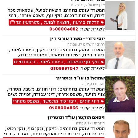
אבן ישראל 5, ירושלים
המשרד עוסק בתחום: הוצאה לפועל, עסקאות מכר
דירה, תאונות דרכים, נזקי גוף, משפט אזרחי , דיני
מקרקעין, דיני חוזים, דיני ביטוח, נזיקין, אבדן כושר
חדלות פירעון
,
הוצאה לפועל
,
מקרקעין ונדל"ן
עבודה , הסכמי ממון, ירושות וצוואות, רשות מקרקעי
ליצירת קשר:
0508004882
ישראל, נדל"ן, סדר דין אזרחי וראיות, תאונות
עבודה, נוטריון, ייפוי כוח מתמשך
יוסי ניזרי - משרד עורכי דין
רחוב ירושלים 17, עפולה
המשרד עוסק בתחומים: דיני נזיקין, ביטוח לאומי,
ביטוח חיים, רשלנות רפואית, תאונות עבודה,
תאונות דרכים, תאונות ספורט, נכי צה"ל, רשלנות
נזקי גוף ותאונות
,
ביטוח לאומי
,
ביטוח חיים
רפואית- הריון ולידה, דיני ביטוח, דיני עבודה,
ליצירת קשר:
0509997047
פשיטת רגל, דיני חוזים ומסחר, סדר דין אזרחי
וראיות, דיני מקרקעין, מגשרים, אבדן כושר עבודה ,
שמואל פז עו"ד ונוטריון
אחריות מקצועית, ירושות וצוואות, לשון הרע, משפט
זהבית 13, יבנה
אזרחי, משרד הביטחון, נזקי גוף, תביעות גזזת.
המשרד עוסק בתחומים: דיני חוזים, משפט מסחרי,
צווי מניעה, משפט אזרחי, דיני עבודה, זכויות נשים
בהריון, תביעות ביטוח ונזקי רכוש, ביטוח סיעודי,
דיני חוזים
,
ייפוי כוח מתמשך
,
משפט מסחרי
דיני פנסיה, מקרקעין ונדל"ן, תכנון ובניה, דיור מוגן,
ליצירת קשר:
0508004866
ליקויי בניה, עזקאות מכר דירה, פינוי מושכר, רשות
מקרקעי ישראל, צווי הריסה, דיני משפחה, ידועים
ויסאם מוקטרן עו"ד ונוטריון
בציבור, אפוטרופסות, הסכמי ממון, גירושין, חלוקת
היזמות 7/1, עפולה
רכוש, מעמד אישי, דיני חברות, הוצאה לפועל,
המשרד עוסק בתחומים: נזיקין, נזקי גוף, נזקי רכוש,
מחיקת רישום פלילי, תעבורה, פש"ר, חדלות פירעון,
דיני עבודה, דיני מכרזים והתקשרויות, תעבורה, דיני
לשון הרע, ירושות וצוואות, נוטריון, נוטריון אנגלית