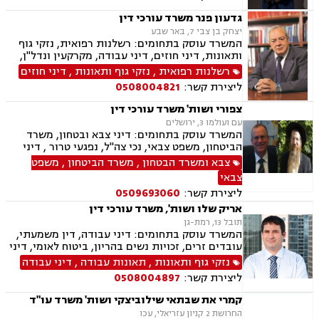
גדעון פנר משרד עורכי דין
יצחק בן צבי 7, באר שבע
המשרד עוסק בתחומים: רשלנות רפואית, נזקי גוף
ותאונות, דיני חוזים, דיני עבודה, מקרקעין ונדל"ן,
דיני משפחה, בנקים, פלילי, נזקי גוף, תאונות עבודה,
רשלנות רפואית
,
נזקי גוף ותאונות
,
דיני חוזים
תאונות דרכים, משפט מסחרי, תביעות ביטוח ונזקי
ליצירת קשר:
0508004821
רכוש, ייפוי כוח מתמשך, נוטריון , רשלנות רפואית-
הריון ולידה, לשון הרע, תאונות ספורט, בריאות
צפורי ושות' משרד עורכי דין
הנפש, אובדן כושר עבודה , תאונות תלמידים,
עם ועולמו 3, ירושלים
תאונות עקב רשלנות, נזקי רכוש, קבלנות חוזית,
המשרד עוסק בתחומים: דיני צבא ובטחון, משרד
השקעות בחו"ל, דין משמעתי, עובדים זרים, זכויות
הביטחון, משפט צבאי, נכי צה"ל, נפגעי טרור , דיני
נשים בהריון, תכנון ובניה, דיור מוגן, אגודות
ביטוח, ביטוח לאומי, דיני מקרקעין, עסקאות מכר
צבא ומשרד הבטחון
,
משרד הביטחון
,
משפט
שיתופיות, ליקויי בנייה, מושבים וקיבוצים , ועוד
דירה, תמ"א 38, ייפוי כח מתמשך
צבאי
ליצירת קשר:
0509693060
אריק שלו ושות', משרד עורכי דין
תובל 13, רמת-גן
המשרד עוסק בתחומים: דיני עבודה, דין משמעתי,
עובדים זרים, זכויות נשים בהריון, ביטוח לאומי, דיני
ביטוח, ביטוח סיעודי , דיני פנסיה, צווי מניעה, אזרחי
נזקי גוף ותאונות
,
תאונות עבודה
,
דיני עבודה
מסחרי, קניין רוחני, זכויות יוצרים, דיני תאגידים,
ליצירת קשר:
0508004897
פירוקים והקפאות הליכים, פשיטת רגל, ליווי עסקי,
נזיקין, רשלנות רפואית, רשלנות רפואית- הריון
קמרי את שבתאי שילוביצקי ושות' משרד עו"ד
ולידה, נזקי גוף, תאונות עקב רשלנות, תאונות
החרושת 2 קניון עזריאלי, עכו