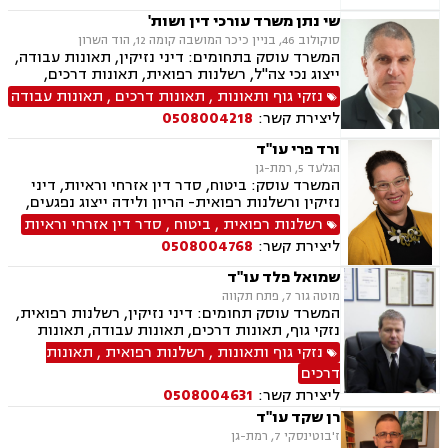
שי נתן משרד עורכי דין ושות'
סוקולוב 46, בניין כיכר המושבה קומה 12, הוד השרון
המשרד עוסק בתחומים: דיני נזיקין, תאונות עבודה,
ייצוג נכי צה"ל, רשלנות רפואית, תאונות דרכים,
משרד הביטחון, לשון הרע, ירושות וצוואות, ייפוי כוח
נזקי גוף ותאונות
,
תאונות דרכים
,
תאונות עבודה
מתמשך
ליצירת קשר:
0508004218
ורד פרי עו"ד
הגלעד 5, רמת-גן
המשרד עוסק: ביטוח, סדר דין אזרחי וראיות, דיני
נזיקין ורשלנות רפואית- הריון ולידה ייצוג נפגעים,
תאונות דרכים, אובדן כושר עבודה, ביטוח חיים,
רשלנות רפואית
,
ביטוח
,
סדר דין אזרחי וראיות
תאונות עבודה ואחריות מקצועית.
ליצירת קשר:
0508004768
שמואל פלד עו"ד
מוטה גור 7, פתח תקווה
המשרד עוסק תחומים: דיני נזיקין, רשלנות רפואית,
נזקי גוף, תאונות דרכים, תאונות עבודה, תאונות
תלמידים, ביטוח חיים, אובדן כושר עבודה, ביטוח
נזקי גוף ותאונות
,
רשלנות רפואית
,
תאונות
סיעודי, נכי צה"ל, תביעות ביטוח, נזקי רכוש, דיני
דרכים
עבודה, דיני פנסיה, פירוקים והקפאות הליכים,
ליצירת קשר:
0508004631
מקרקעין ונדל"ן, עסקאות מכר דירה, הפקעות
מקרקעין, מיסוי מקרקעין, פינוי מושכר, ייפוי כוח
רן שקד עו"ד
מתמשך, ירושות וצוואות, הסכמי ממון
ז'בוטינסקי 7, רמת-גן