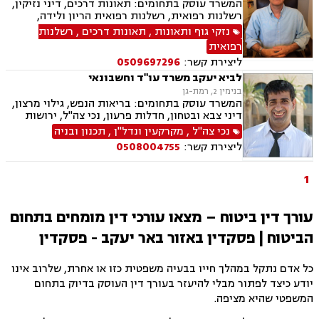
המשרד עוסק בתחומים: תאונות דרכים, דיני נזיקין,
רשלנות רפואית, רשלנות רפואית הריון ולידה,
ביטוח, תאונות עבודה, ייצוג נכי צה"ל, ירושות
נזקי גוף ותאונות
,
תאונות דרכים
,
רשלנות
וצוואות.
רפואית
ליצירת קשר:
0509697296
לביא יעקב משרד עו"ד וחשבונאי
בנימין 2, רמת-גן
המשרד עוסק בתחומים: בריאות הנפש, גילוי מרצון,
דיני צבא ובטחון, חדלות פרעון, נכי צה"ל, ירושות
וצוואות, רשויות מקומיות, לשון הרע, משרד הביטחון,
נכי צה"ל
,
מקרקעין ונדל"ן
,
תכנון ובניה
דיני עבודה, דיני ביטוח מיסים, דיני חוזים, חוקתי
ליצירת קשר:
0508004755
ומנהלי, דיני מקרקעין, עסקאות מכר דירה
1
עורך דין ביטוח – מצאו עורכי דין מומחים בתחום
הביטוח | פסקדין באזור באר יעקב - פסקדין
כל אדם נתקל במהלך חייו בבעיה משפטית כזו או אחרת, שלרוב אינו
יודע כיצד לפתור מבלי להיעזר בעורך דין העוסק בדיוק בתחום
המשפטי שהיא מציפה.