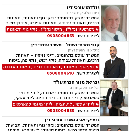
כושר עבודה, תאונות תלמידים, רשלנות רפואית.
גולדמן עורכי דין
בית חוגלה 7, ירושלים
המשרד עוסק בתחומים: נזקי גוף ותאונות, תאונות
דרכים, תאונות עבודה, תאונות ספורט, אובדן כושר
עבודה, תאונות עקב רשלנות, תביעות ביטוח ונזקי
מקרקעין ונדל"ן
,
מיסוי נדל"ן
,
נזקי גוף ותאונות
רכוש, ביטוח לאומי, רשלנות רפואית, מקרקעין
ליצירת קשר:
0508004863
ונדל"ן, אזרחות זרה ודרכון זר, דיני חוזים, דיני
ספורט, לשון הרע, ירושות וצוואות, מיסוי נדל"ן.
קובי מזרחי ושות' – משרד עורכי דין
פיק"א 13, ראשון לציון
המשרד עוסק בתחומים: דיני נזיקין – תאונות
דרכים, תאונות עבודה, נזקי רכוש, נזקי פח, ביטוח
לאומי – נכות מעבודה, נכות כללית, דיני עבודה –
נזקי גוף ותאונות
,
תאונות דרכים
,
תאונות עבודה
הטרדות מיניות במקום העבודה, התעמרות, הלנת
ליצירת קשר:
0508004610
שכר, משרד הביטחון, ליטיגציה אזרחית, ייפוי כוח
מתמשך, משפט מסחרי, צוואות, ירושות, הסכמי
גבריאל מנור חברת עו"ד
ממון, הסכמי פרידה
הלל יפה 28 א, חדרה
המשרד עוסק בתחומים: ארנונה, ליווי מיזמי
סטארטאפ, דיני חברות, דיני חוזים, ליווי עסקי,
משפט מסחרי, תביעות ביטוח ונזקי רכוש, גישור
ליווי עסקי
,
ליטיגציה
,
ליווי מיזמי סטארטאפ
עסקי, הייטק, דיני מכרזים והתקשרויות, דיני
ליצירת קשר:
0508004883
עמותות, רשויות מקומיות, אנרגליה סולרית
מתחדשת
גרציק- אביב משרד עורכי דין
המשרד עוסק בתחומים: נזקי גוף ותאונות, תביעות
ביטוח ונזקי רכוש, ביטוח סיעודי, לשון הרע, חוקתי