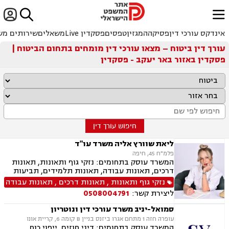


ﱐ
אינדקס עורכי דין
פסיקה
המגזין
טפסים
פסקדין Live
משאלים
שירותים מש
עורך דין ביטוח – מצאו עורכי דין מומחים בתחום הביטוח |
פסקדין באזור באר יעקב - פסקדין
חיפוש עורך דין
ליאת שוורץ אליה משרד עו"ד
פלמ"ח 45, חיפה
המשרד עוסק בתחומים: נזקי גוף ותאונות, תאונות
דרכים, תאונות עבודה, תאונות תלמידים, תביעות
ביטוח, תביעות ביטוח לאומי, ייפוי כוח מתמשך,
נזקי גוף ותאונות
,
תאונות דרכים
,
תאונות עבודה
גישור.
ליצירת קשר:
0508004791
סמואל-יניב משרד עורכי דין ונוטריון
עופרה חזה 1 מתחם אגרו ביזנס בניין B קומה 6, קריית אונו
המשרד עוסק בתחומים: דיני חוזים, ייפוי כוח