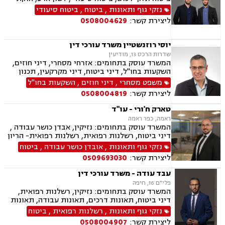
מנהלי, ייפוי כוח מתמשך, רשויות מקומיות משפטי
נזקי גוף ותאונות
,
ביטוח
,
ביטוח סיעודי
מסחרי אזרחי
ליצירת קשר:
0508004629
יוסי רוזנשטיין משרד עורכי דין
שדרות הרכס 13, מודיעין
המשרד עוסק בתחומים: אזרחי מסחרי, דיני חוזים,
השקעות בחו"ל, דיני ביטוח, דיני מקרקעין, תכנון
ובניה, ליקויי בניה, מושבים וקיבוצים, פינוי בינוי,
משפט מסחרי
,
דיני חוזים
,
השקעות בחו"ל
קבוצות רכישה, עסקאות מכר דירה, נדל"ן, פינוי
ליצירת קשר:
0508004819
מושכר, הפקעת קרקעות, מגרשים לבניה,נחלות
ומשקים במושבים, רשות מקרקעי ישראל, צווי
טארק ח'ורי - עו"ד
הריסה, דיני חברות, ליווי עסקי, מיסוי נדל"ן, תמא
ראמה, כפר ראמה
38, פשיטת רגל, תביעות ייצוגיות
המשרד עוסק בתחומים: נזיקין, אבדן כושר עבודה ,
דיני ביטוח, רשלנות רפואית, רשלנות רפואית- הריון
ולידה, רשלנות רפואית - רפואת שיניים, תאונות
נזקי גוף ותאונות
,
אובדן כושר עבודה
,
ביטוח
דרכים, תאונות עבודה, תאונות ספורט, נזקי גוף,
ליצירת קשר:
0509693030
תאונות תלמידים, נזקי רכוש, ביטוח לאומי, ביטוח
סיעודי , דיני פנסיה
עבד עודה - משרד עורכי דין
פלי"ם 16, חיפה
המשרד עוסק בתחומים: נזיקין, רשלנות רפואית,
דיני ביטוח, תאונות דרכים, תאונות עבודה, תאונות
עקב רשלנות, תאונות תלמידים, נזקי גוף
נזקי גוף ותאונות
,
רשלנות רפואית
,
ביטוח
ליצירת קשר:
0508004907