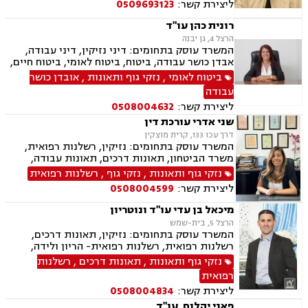
ליצירת קשר:
0509693123
צה"ל, תאונות תלמידים ותאונות עקב רשלנות.
רונית כהן עו"ד
הרצל 4, גן יבנה
המשרד עוסק בתחומים: דיני נזיקין, דיני עבודה,
אבדן כושר עבודה, ביטוח, ביטוח לאומי, ביטוח חיים,
ביטוח סיעודי, נהיגה בשיכרות, תאונות ספורט,
ביטוח לאומי
,
נזקי גוף ותאונות
,
אובדן כושר
תאונות דרכים, ירושות וצוואות, מגשרים, רשויות
עבודה
מקומיות וזכויות רפואיות.
ליצירת קשר:
0508004632
שני אדרי עורכת דין
דרך עכו 133, קרית מוצקין
המשרד עוסק בתחומים: נזיקין, רשלנות רפואית,
משרד הביטחון, תאונות דרכים, תאונות עבודה,
פשיטת רגל, ירושות וצוואות, ביטוח חיים , דיני
נזקי גוף ותאונות
,
נזקי גוף
,
רשלנות רפואית
ביטוח.
ליצירת קשר:
0508004599
מיכאל בן עדי עו"ד ונוטריון
הרצל 5, בית-שמש
המשרד עוסק בתחומים: נזיקין, תאונות דרכים,
רשלנות רפואית, רשלנות רפואית- הריון ולידה,
תאונות עבודה, נזקי גוף, תאונות ספורט, אבדן כושר
נזקי גוף ותאונות
,
תאונות דרכים
,
רשלנות
עבודה , דיני ביטוח, דיני עבודה, דיני מקרקעין,
רפואית
עסקאות מכר דירה, נוטריון.
ליצירת קשר:
0508004834
פאני יהלום, עו"ד