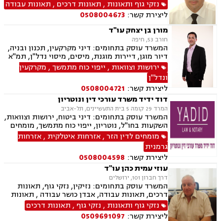
חוזים, דיני ביטוח, דיני מקרקעין, רשלנות רפואית,
נזקי גוף ותאונות
,
תאונות דרכים
,
תאונות עבודה
תאונות ספורט, סדר דין אזרחי וראיות, חוקתי
ליצירת קשר:
0508004673
ומנהלי, גישור ובוררויות, ביטוח לאומי, תאונות
דרכים, תאונות עבודה, משרד הביטחון, נכי צה"ל,
מורן בן יצחק עו"ד
לשון הרע, צווי מניעה, ירושות וצוואות, נוטריון,
חורב 53, חיפה
רשלנות רפואית- הריון ולידה
המשרד עוסק בתחומים: דיני מקרקעין, תכנון ובניה,
דיור מוגן, דיירות מוגנת, מיסים, מיסוי נדל"ן, תמ"א
38, פינוי בינוי, דיני חוזים ומסחר, גישור ובוררויות,
ירושות וצוואות
,
ייפוי כוח מתמשך
,
מקרקעין
דיני נזיקין, נזקי גוף, נכי צה"ל, אבדן כושר עבודה ,
ונדל"ן
דיני ביטוח, רשלנות רפואית, ירושות וצוואות,
ליצירת קשר:
0508004721
ליטיגציה, לשון הרע, דיני עבודה
דוד ידיד משרד עורכי דין ונוטריון
המרד 29 קומה 5 בית התעשיינים, תל-אביב
המשרד עוסק בתחומים: דיני ביטוח, ירושות וצוואות,
השקעות בחו"ל, נוטריון, ייפוי כוח מתמשך, מומחים
לדין הזר, זכויות ניצולי שואה, אזרחות פורטוגלית,
מומחים לדין הזר
,
אזרחות איטלקית
,
אזרחות
אזרחות ספרדית, תביעות גזזת, ביטוח סיעודי,
גרמנית
נזיקין, נזקי גוף ורכוש, תאונות עבודה, תאונות
ליצירת קשר:
0508004598
דרכים, תאונות תלמידים, תאונות ספורט
עוזי עמית כהן עו"ד
דרך חברון 101, ירושלים
המשרד עוסק בתחומים: נזיקין, נזקי גוף, תאונות
דרכים, תאונות עבודה, אבדן כושר עבודה , תאונות
עקב רשלנות, רשלנות רפואית, דיני ביטוח, ייפוי כוח
נזקי גוף ותאונות
,
נזקי גוף
,
תאונות דרכים
מתמשך, נוטריון
ליצירת קשר:
0509691097