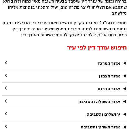
בחירה נכונה של עורך דין שיטפל בבעיה חשובה מאין כמוה ולרוב היא
שתקבע אם תצליחו לייצר פתרון טוב, יעיל וחסכוני בנסיבות אליהן
נקלעתם.
מחפשים עו"ד? באתר פסקדין תמצאו מאות עורכי דין מובילים במגוון
תחומים משפטיים. לפניה מיידית וייעוץ משפטי מהיר מעורך דין
כנסו, בחרו עו"ד, שלחו פנייה וקבלו סיוע משפטי מעורך דין
חיפוש עורך דין לפי עיר

אזור המרכז

אזור הצפון

אזור הדרום

אזור השפלה והסביבה

ירושלים והסביבה

אזור השרון והסביבה