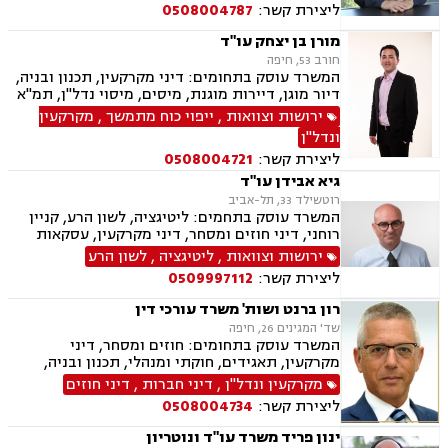
פשיטת רגל
ליצירת קשר:
0508004787
מורן בן יצחק עו"ד
חורב 53, חיפה
המשרד עוסק בתחומים: דיני מקרקעין, תכנון ובניה,
דיור מוגן, דיירות מוגנת, מיסים, מיסוי נדל"ן, תמ"א
38, פינוי בינוי, דיני חוזים ומסחר, גישור ובוררויות,
ירושות וצוואות
,
ייפוי כוח מתמשך
,
מקרקעין
דיני נזיקין, נזקי גוף, נכי צה"ל, אבדן כושר עבודה ,
ונדל"ן
דיני ביטוח, רשלנות רפואית, ירושות וצוואות,
ליצירת קשר:
0508004721
ליטיגציה, לשון הרע, דיני עבודה
גיא אבידן עו"ד
רוטשילד 33, תל-אביב
המשרד עוסק בתחמים: ליטיגציה, לשון הרע, קניין
רוחני, דיני חוזים ומסחר, דיני מקרקעין, עסקאות
מכר דירה, מיסוי עירוני, דיני עבודה, דיני פשיטת
ירושות וצוואות
,
ליטיגציה
,
לשון הרע
רגל, דיני תקשורת ואינטרנט, זכיות יוצרים, ירושות
ליצירת קשר:
0509997112
וצוואות.
רון ברנט ושות' משרד עורכי דין
שד' המגינים 26, חיפה
המשרד עוסק בתחומים: חוזים ומסחר, דיני
מקרקעין, תאגידים, חוקתי ומנהלי, תכנון ובניה,
תמ"א 38, מיסוי עירוני.
מקרקעין ונדל"ן
,
דיני חברות
,
דיני חוזים
ליצירת קשר:
0508004734
ינון פריד משרד עו"ד ונוטריון