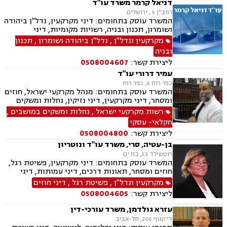
דניאל קרמר משרד עו"ד
רמב"ן 5 , ירושלים
המשרד עוסק בתחומים: דיני מקרקעין, נדל"ן ביהודה
ושומרון, תכנון ובניה, רשויות מקומיות, דיני
תאגידים ופלילי
מקרקעין ונדל"ן
,
נדל"ן ביהודה ושומרון
,
תכנון
ובניה
ליצירת קשר:
0508004607
עמיר דרורי עו"ד
כפר רות 6, כפר רות
המשרד עוסק בתחומים: מנהל מקרקעי ישראל, חוזים
ומסחר, דיני מקרקעין, דיני נזיקין, נחלות ומשקים
במושבים, פינוי מושכר, דיני תאגידים, תכנון ובניה,
רשות מקרקעי ישראל
,
נחלות ומשקים במושבים
,
חוקתי ומנהלי, חקלאי- עסקי, ליטיגציה, מושבים
חקלאי- עסקי
וקיבוצים ומגרשים חקלאיים
ליצירת קשר:
0508004800
בן-עטיה, סרי, משרד עו"ד ונוטריון
רוטשילד 53, בת ים
המשרד עוסק בתחומים: דיני מקרקעין, פשיטת רגל,
חוזים ומסחר, תאונות דרכים, דיני עמותות, דיני
תאגידים, הסכמי ממון, חדלות פרעון, חוקתי ומנהלי,
מקרקעין ונדל"ן
,
פשיטת רגל
,
דיני חוזים
ידועים בציבור, ירושות וצוואות, ליווי עסקי,
ליצירת קשר:
0508004605
ליטיגציה, ליקויי בנייה, תמ"א 38, היטל השבחה,
חלוקת רכוש, מגרשים לבניה , נדל"ן, נוטריון,
עזרא גולדמן, משרד עורכי-דין
עסקאות מכר דירה, פינוי בינוי, פינוי מושכר, פירוקים
דיזנגוף 205, תל-אביב
והקפאות הליכים, צווי הריסה, צווי מניעה, רשויות