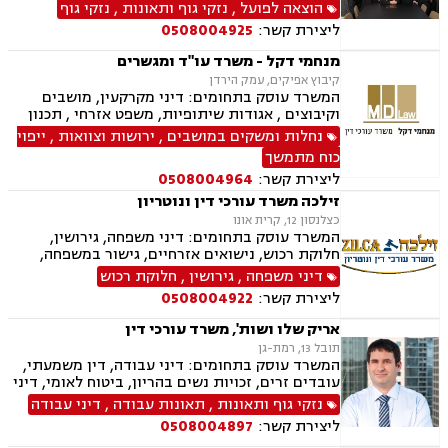
גירושין, ירושות וצוואות, הסכמי ממון, דין משמעתי,
הוצאה לפועל
,
נזקי גוף ותאונות
,
נזקי גוף
מקרקעין ונדל"ן, עסקאות מכר דירה, גישור עסקי,
ליצירת קשר:
0508004925
דיני חוזים, אובדן כושר עבודה, ביטוח לאומי, דיני
חברות, דיני עמותות.
מנחמי דקל - משרד עו"ד ומגשרים
קיבוץ אפיקים, עמק הירדן
המשרד עוסק בתחומים: דיני מקרקעין, מושבים
וקיבוצים , אגודות שיתופיות, משפט אזרחי , תכנון
ובניה, ירושות וצוואות, ייפוי כוח מתמשך, מסחר
נחלות ומשקים במושבים
,
ירושות וצוואות
,
ייפוי
בינלאומי, בתים משותפים, דיני עבודה, דיני חברות,
כוח מתמשך
חדלות פרעון, ליווי עסקי, נזיקין, נזקי גוף, חקלאי-
ליצירת קשר:
0508004964
עסקי, מגשרים.
זילכה משרד עורכי דין ונוטריון
כצלנסון 12, קרית אונו
המשרד עוסק בתחומים: דיני משפחה, גירושין,
חלוקת רכוש, נישואים אזרחיים, גישור במשפחה,
ירושות וצוואות, הסכמי ממון, אפוטרופסות,
דיני משפחה
,
גירושין
,
חלוקת רכוש
משמורת, מזונות, ייפוי כוח מתמשך, דיני עבודה,
ליצירת קשר:
0508004922
דיני מקרקעין, תמ"א 38, מגרשים לבניה , הפקעת
קרקעות, פינוי בינוי, תכנון ובניה, עסקאות מכר דירה,
אריק שלו ושות', משרד עורכי דין
ליקויי בנייה, מיסוי נדל"ן, נדל"ן, נזיקין, לשון הרע,
תובל 13, רמת-גן
תאונות דרכים, תאונות עבודה, דיני חברות, ליווי
המשרד עוסק בתחומים: דיני עבודה, דין משמעתי,
עסקי, ליווי מיזמי סטארטאפ, קניין רוחני, רשלנות
עובדים זרים, זכויות נשים בהריון, ביטוח לאומי, דיני
רפואית, רשלנות רפואית - רפואת שיניים, משרד
ביטוח, ביטוח סיעודי , דיני פנסיה, צווי מניעה, אזרחי
נזקי גוף ותאונות
,
תאונות עבודה
,
דיני עבודה
הביטחון, נכי צה"ל, משפט צבאי
מסחרי, קניין רוחני, זכויות יוצרים, דיני תאגידים,
ליצירת קשר:
0508004897
פירוקים והקפאות הליכים, פשיטת רגל, ליווי עסקי,