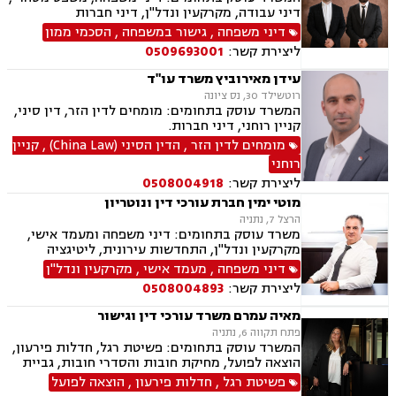
רכוש.
דיני עבודה, מקרקעין ונדל"ן, דיני חברות
דיני משפחה
,
גישור במשפחה
,
הסכמי ממון
ליצירת קשר:
0509693001
עידן מאירוביץ משרד עו"ד
רוטשילד 30, נס ציונה
המשרד עוסק בתחומים: מומחים לדין הזר, דין סיני,
קניין רוחני, דיני חברות.
מומחים לדין הזר
,
הדין הסיני (China Law)
,
קניין
רוחני
ליצירת קשר:
0508004918
מוטי ימין חברת עורכי דין ונוטריון
הרצל 7, נתניה
משרד עוסק בתחומים: דיני משפחה ומעמד אישי,
מקרקעין ונדל"ן, התחדשות עירונית, ליטיגציה
אזרחית-מסחרית, סכסוכים חוזיים, סכסוכים כספיים,
דיני משפחה
,
מעמד אישי
,
מקרקעין ונדל"ן
דיני חברות, ירושות וצוואות, ייפוי כוח מתמשך,
ליצירת קשר:
0508004893
גישור.
מאיה עמרם משרד עורכי דין וגישור
פתח תקווה 6, נתניה
המשרד עוסק בתחומים: פשיטת רגל, חדלות פירעון,
הוצאה לפועל, מחיקת חובות והסדרי חובות, גביית
חובות, ירושות וצוואות, ייפוי כוח מתמשך, דיני
פשיטת רגל
,
חדלות פירעון
,
הוצאה לפועל
חברות, פירוקים והקפאת הליכים, מיזוגים ורכישות,