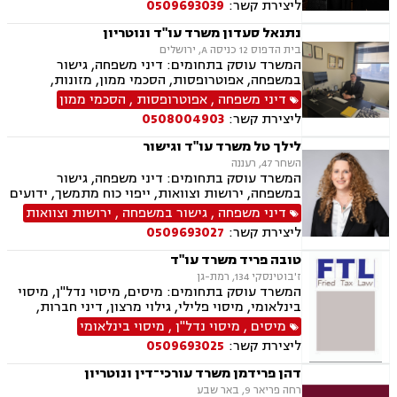
ליצירת קשר:
0509693039
ליווי עסקי, ליווי מיזמי סטרטאפ.
נתנאל סעדון משרד עו"ד ונוטריון
בית הדפוס 12 כניסה A, ירושלים
המשרד עוסק בתחומים: דיני משפחה, גישור
במשפחה, אפוטרופסות, הסכמי ממון, מזונות,
משמורת, גירושין, טוען רבני, חלוקת רכוש, מעמד
דיני משפחה
,
אפוטרופסות
,
הסכמי ממון
אישי, תיאום הורי, זמני שהות, ניכור הורי, עסקאות
ליצירת קשר:
0508004903
מתנה, ידועים בציבור, ירושות וצוואות, נוטריון, ייפוי
כוח מתמשך, הוצאה לפועל, חדלות פירעון, תביעות
לילך טל משרד עו"ד וגישור
מסחריות, דיני חוזים, מקרקעין ונדל"ן, עסקאות מכר
השחר 47, רעננה
דירה, עסקאות מכר יד שניה מקבלן, משפט מסחרי,
המשרד עוסק בתחומים: דיני משפחה, גישור
דיני חברות, ליטיגציה מסחרית ונדל"נית, דיני
במשפחה, ירושות וצוואות, ייפוי כוח מתמשך, ידועים
עמותות
בציבור, אפוטרופסות, הסכמי ממון, מזונות, משמורת,
דיני משפחה
,
גישור במשפחה
,
ירושות וצוואות
גירושין, הורות חד מינית, נישואים אזרחיים, ידועים
ליצירת קשר:
0509693027
בציבור, חלוקת רכוש, מעמד אישי, תיאום הורי, זמני
שהות, עסקאות מתנה, גישור ובוררויות, גישור עסקי,
טובה פריד משרד עו"ד
דיני חברות, סכסוך בין בעלי מניות, דיני צרכנות
ז'בוטינסקי 134, רמת-גן
ותיירות, משפט אזרחי, סכסוך שכנים.
המשרד עוסק בתחומים: מיסים, מיסוי נדל"ן, מיסוי
בינלאומי, מיסוי פלילי, גילוי מרצון, דיני חברות,
רישום חברות, פירוקים והקפאת הליכים, סכסוך בין
מיסים
,
מיסוי נדל"ן
,
מיסוי בינלאומי
בעלי מניות, עסקאות מכר דירה, ירושות וצוואות,
ליצירת קשר:
0509693025
עיזבונות, ייפוי כוח מתמשך.
דהן פרידמן משרד עורכי־דין ונוטריון
רחה פריאר 9, באר שבע