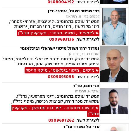
ליצירת קשר:
0508004792
רפי שפטר ושות', עורכי-דין
למנחם בגין 13, רמת-גן
המשרד עוסק בתחומים: ליטיגציה, אזרחי-מסחרי,
דיני מקרקעין , דיני חוזים, דיני חברות, ירושות
וצוואות, לשון הרע, קניין רוחני, מכרזים
ליטיגציה
,
משפט מסחרי
,
מקרקעין ונדל"ן
ליצירת קשר:
0509693136
נמרוד ירון ושות' מיסוי ישראלי ובינלאומי
מנחם בגין 7, רמת-גן
המשרד עוסק בתחום מיסוי ישראלי ובינלאומי, מיסוי
הייטק וסטרטאפים, מיסוי שוק ההון, מטבעות
דיגיטליים, גילוי מרצון, דיני חברות, ליווי מיזמים,
מיסים
,
מיסוי בינלאומי
,
מיסוי הייטק
מיזוגים ורכישות, השקעות נדל"ן ופעילות עסקית
ליצירת קשר:
0509693098
בחו"ל, פטור ממס הכנסה מטעמים רפואיים, עבירות
מס, חוק עידוד השקעות הון ועוד.
חגי חכם, עו"ד
שנקר 14, הרצליה
המשרד עוסק בתחומים: דיני מקרקעין, נדל"ן,
עסקאות מכר דירה, קבוצות רכישה, מיסוי נדל"ן,
אזרחי מסחרי, ירושות וצוואות, ייפוי כוח מתמשך
ירושות וצוואות
,
ייפוי כוח מתמשך
,
מקרקעין
ונדל"ן
ליצירת קשר:
0509697262
עדי טל משרד עו"ד