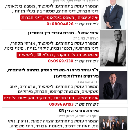
הירקון 5 ב' מגדל לייף, בני ברק
המשרד עוסק בתחומים: ליטיגציה, משפט בינלאומי,
דיני חברות, דיני חוזים, סכסוך בין בעלי מניות ,
אזרחי מסחרי
ליטיגציה
,
משפט בינלאומי
,
דיני חברות
ליצירת קשר:
0508004826
איתי אנשל - חברת עורכי דין ונוטריון
מצדה 7, בני ברק
המשרד עוסק בתחומים: ליטיגציה, אזרחי מסחרי,
דיני מקרקעין, תכנון ובניה, ליקויי בנייה , פינוי בינוי,
קבוצות רכישה, עסקאות מכר דירה, פינוי מושכר,
משפט מנהלי וחוקתי
,
תמ"א 38
,
ליטיגציה
מגרשים לבניה ,נחלות ומשקים במושבים, רשות
ליצירת קשר:
0509697230
מקרקעי ישראל, צווי הריסה, מיסוי נדל"ן, היטל
פיתוח, היטל השבחה, דיני חוזים, תביעות ייצוגיות,
ד"ר עומר נירהוד-משרד בוטיק בתחום ליטיגציה,
ירושות וצוואות, נוטריון, דיני מכרזים והתקשרויות,
פירוקים וחדלות פירעון
חוקתי ומנהלי, רישוי עסקים, דיני חברות, סכסוך בין
רחוב הערבה 3
בעלי מניות, ליווי עסקי, הגבלים עסקיים, בנקים,
המשרד עוסק בתחומים: ליטיגציה, ערעורים, יצוג
ערבויות ושטרות, קניין רוחני, זכויות יוצרים, דיני
משקיעים, מטבעות קריפטו, חברות, פירוקים
בנקאות, חברות אשראי סליקה
ליטיגציה
,
דיני חברות
,
פירוקים והקפאות הליכים
ליצירת קשר:
0509693153
פירמת עורכי הדין KR
יוסף לישנסקי 4, ראשון לציון
המשרד עוסק בתחומים:הוצאה לפועל, נזיקין, נזקי
גוף, תאונות דרכים, תאונות עבודה, דיני משפחה,