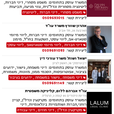
המשרד עוסק בתחומים: משפט מסחרי, דיני חברות,
ליטיגציה מסחרית ונדל"נית, צווי מניעה, תביעות
ייצוגיות, דיני ספורט, לשון הרע, תמ"א 38, עסקאות
משפט מסחרי
,
דיני חברות
,
ליטיגציה
מקרקעין, דיני חוזים, ייפוי כוח מתמשך, ירושות
ליצירת קשר:
0509693015
וצוואות, מסחר בינלאומי, משפט אזרחי, סכסוכי
שכנים, דיני עבודה, הסכמי ממון, מיסוי עירוני, מיסוי
אהרון שוורץ משרד עו"ד
נדל"ן, ארנונה, היטל פיתוח, היטל השבחה, נוטריון.
הארבעה 28, תל-אביב
המשרד עוסק בתחומים: דיני חברות, ליווי מיזמי
סטארט-אפ, ליווי עסקי, השקעות בחו"ל, מימון
חברות, מיזוגים ורכישות, מסחר בינלאומי, גישור
דיני חברות
,
ליווי מיזמי סטארטאפ
,
ליווי עסקי
עסקי, דיני הייטק
ליצירת קשר:
0509691093
ישאל ושות' משרד עורכי דין
ז'בוטינסקי 18, ראשון לציון
המשרד עוסק בתחומים: דיני משפחה, גישור, ידועים
בציבור, אפוטרופסות, הסכמי ממון, מזונות, משמורת,
גירושין, טוען רבני, חלוקת רכוש, מעמד אישי, זמני
דיני משפחה
,
גישור במשפחה
,
ידועים בציבור
שהות, אומנה, ניכור הורי, מקרקעין ונדל"ן, ליקויי
ליצירת קשר:
0509691149
בניה, עסקאות מכר דירה, דיני חברות, מסחרי אזרחי,
צווי מניעה, הוצאה לפועל ירושות וצוואות, גישור
עו"ד אברהם ללום, קליניקה משפטית
עסקי, סכסוכי שכנים
מדינת היהודים 85 קומה 3, הרצליה
המשרד עוסק בתחומים: מקרקעין ונדל"ן, קניין
רוחני,חברות ושותפויות בינלאומיות, דיני
חברות,מיסוי בינלאומי ותכנון מס,בינה מלאכותית
מקרקעין ונדל"ן
,
דיני חוזים
,
דיני עבודה
(AI) וטכנולוגיה,יישוב סכסוכים ,ביטחון וניהול