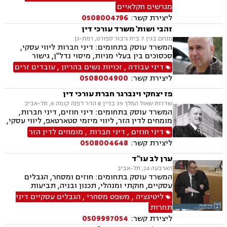
משפט מסחרי, מגשרים, ירושות וצוואות, העברה בין
מגרשים חקלאיים
דורית, דיני חינוך, מגזר שלישי, זכויות נשים בהריון,
ליצירת קשר:
0508004796
נוטריון.
זהבי ושות' משרד עורכי דין
מנחם בגין 7 בית גיבור ספורט, רמת-גן
המשרד עוסק בתחומים: דיני חברות ליווי עסקי,
סכסוכים בין בעלי מניות, מיסוי נדל"ן, גישור
ובוררויות, לשון הרע, תביעות ייצוגיות דיני עבודה,
דיני עבודה
,
זכויות נשים בהריון
,
עובדים זרים
זכויות נשים בהריון, עובדים זרים, מקרקעין ונדל"ן,
ליצירת קשר:
0508004900
אגודות שיתופיות, פינוי מושכר, עסקאות מכר דירה,
נחלות ומושבים, רשות מקרקעי ישראל, משפט
פז יצחקי וינברגר חברת עורכי דין
מסחרי, מסחר בינלאומי, משפט אזרחי, גישור עסקי
שדרות שאול המלך 39 בניין B הדר דפנה קומה 6, תל-אביב
המשרד עוסק בתחומים: דיני חוזים, דיני חברות,
מומחים לדין הזר, ליווי מיזמי סטארטאפ, ליווי עסקי,
השקעות בחו"ל, מיזוגים ורכישות, ליטיגציה, משפט
דיני חוזים
,
דיני חברות
,
מומחים לדין הזר
בינלאומי
ליצירת קשר:
0508004648
ערן לב עו"ד
הארבעה 24, תל-אביב
המשרד עוסק בתחומים: חוזים ומסחר, הגבלים
עסקיים, חוקתי ומנהלי, תכנון ובניה, תביעות
יצוגיות, דיני תקשורת ואינטרנט, לשון הרע.
ליטיגציה
,
משפט מסחרי
,
הגבלים עסקיים דיני
תחרות
ליצירת קשר:
0509997054