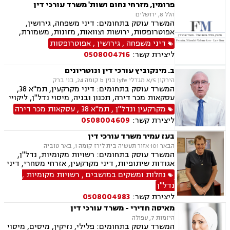
נזיקין, רשלנות רפואית, רשלנות רפואית- הריון
פרומין, מזרחי נחום ושות' משרד עורכי דין
ולידה, נזקי גוף, תאונות עקב רשלנות, תאונות
הלל 8, ירושלים
תלמידים, אבדן כושר עבודה , תאונות ספורט,
המשרד עוסק בתחומים: דיני משפחה, גירושין,
בריאות הנפש, לשון הרע, דיני צבא ובטחון, נכי צה"ל,
אפוטרופסות, ירושות וצוואות, מזונות, משמורת,
נפגעי טרור , תביעות יצוגיות
ייפוי כוח מתמשך, ידועים בציבור, חלוקת רכוש,
דיני משפחה
,
גירושין
,
אפוטרופסות
הורות חד מינית, הסכמי ממון, דיני מקרקעין,
ליצירת קשר:
0508004716
עסקאות מכר דירה, נדל"ן, ליקויי בנייה, פינוי בינוי,
פינוי מושכר, תמ"א 38, דיירות מוגנת , בנקים,
ב. מינקוביץ עורכי דין ונוטריונים
ערבויות ושטרות , פירוקים והקפאות הליכים, צווי
הירקון 5/א מגדלי lyfe בנין b קומה 24, בני ברק
מניעה, ליווי עסקי, דיני חוזים, חדלות פירעון, פשיטת
המשרד עוסק בתחומים: דיני מקרקעין, תמ"א 38,
רגל, הוצאה לפועל, גביית חובות, דיני חברות,
עסקאות מכר דירה, תכנון ובניה, מיסוי נדל"ן, ליקויי
תביעות ייצוגיות, דיני עבודה
בנייה, דיני חוזים, דיני חברות, לשון הרע, ליטיגציה,
מקרקעין ונדל"ן
,
תמ"א 38
,
עסקאות מכר דירה
נוטריון, ייפוי כוח מתמשך, ירושות וצוואות, פינוי
ליצירת קשר:
0508004609
בינוי, מגרשים לבניה , הסכמי ממון, נזקי רכוש
בעז עמיר משרד עורכי דין
הבאר 101 אזור תעשיה בית לירז קומה 1, באר טוביה
המשרד עוסק בתחומים: רשויות מקומיות, נדל"ן,
אגודות שיתופיות, דיני מקרקעין, אזרחי מסחרי, דיני
בוררות, עובדים זרים, דיני תאגידים, גישור
נחלות ומשקים במושבים
,
רשויות מקומיות
,
ובוררויות, מיסוי נדל"ן, תמ"א 38, תכנון ובניה, נחלות
נדל"ן
ומשקים במושבים, הפקעת קרקעות, מושבים
ליצירת קשר:
0508004983
וקיבוצים , עסקאות מכר דירה, דיור מוגן, רשות
מקרקעי ישראל, צווי הריסה, ירושות וצוואות, הסכמי
מאיסה חדירי - משרד עורכי דין
ממון
היזמות 7, עפולה
המשרד עוסק בתחומים: פלילי, נזיקין, מיסים, מיסוי