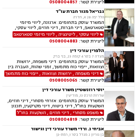
ליצירת קשר:
0508004857
משברים,,ייעוץ רגולטורי וחקיקה
גבריאל מנור חברת עו"ד
הלל יפה 28 א, חדרה
המשרד עוסק בתחומים: ארנונה, ליווי מיזמי
סטארטאפ, דיני חברות, דיני חוזים, ליווי עסקי,
משפט מסחרי, תביעות ביטוח ונזקי רכוש, גישור
ליווי עסקי
,
ליטיגציה
,
ליווי מיזמי סטארטאפ
עסקי, הייטק, דיני מכרזים והתקשרויות, דיני
ליצירת קשר:
0508004883
עמותות, רשויות מקומיות, אנרגליה סולרית
מתחדשת
הלפרין עורכי דין
מצדה 7 בסר 4 קומה 23, בני ברק
המשרד עוסק בתחומים: דיני משפחה, ירושות
וצוואות, ייפוי כוח מתמשך, זמני שהות, העברה בין
דורית, חלוקת רכוש, הורות חד מינית, גישור
דיני משפחה
,
ירושות וצוואות
,
ייפוי כוח מתמשך
במשפחה, מיזוגים ורכישות, ליווי עסקי, דיני חוזים,
ליצירת קשר:
0508005065
משפט מסחרי, ניכור הורי, מזונות, הסכמי ממון,
ידועים בציבור, אבהות, חטיפת ילדים, זכיינות,
יוסי רוזנשטיין משרד עורכי דין
סכסוך בין בעלי מניות
שדרות הרכס 13, מודיעין
המשרד עוסק בתחומים: אזרחי מסחרי, דיני חוזים,
השקעות בחו"ל, דיני ביטוח, דיני מקרקעין, תכנון
ובניה, ליקויי בניה, מושבים וקיבוצים, פינוי בינוי,
משפט מסחרי
,
דיני חוזים
,
השקעות בחו"ל
קבוצות רכישה, עסקאות מכר דירה, נדל"ן, פינוי
ליצירת קשר:
0508004819
מושכר, הפקעת קרקעות, מגרשים לבניה,נחלות
ומשקים במושבים, רשות מקרקעי ישראל, צווי
אביחי נ. ורדי משרד עורכי דין וגישור
הריסה, דיני חברות, ליווי עסקי, מיסוי נדל"ן, תמא
בן גוריון 2 מגדל בסר 1, רמת-גן