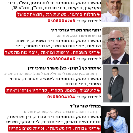
38, פשיטת רגל, תביעות ייצוגיות
המשרד עוסק בתחומים: חדלות פרעון, פש"ר, דיני
מקרקעין, בנקאות, דיני חברות, נדל"ן, תמ"א 38,
מיוסי מקרקעין, ליטגציה, גישור עסקי
חדלות פירעון
,
פשיטת רגל
,
הוצאה לפועל
ליצירת קשר:
0508004748
יוסף אמר משרד עורכי דין
החרש 16 משרד 203, נס ציונה
המשרד עוסק בתחומים: דיני משפחה, ירושות
וצוואות, ייפוי כוח מתמשך, אזרחי מסחרי, דיני
חברות, דיני חוזים, חוקתי מנהלי, חטיפת ילדים,
דיני משפחה
,
ירושות וצוואות
,
ייפוי כוח מתמשך
סכסוך בין בעלי מניות, תביעות חוב, תיאום הורי,
ליצירת קשר:
0508004846
לשון הרע, בוררות וגישור.
איתמר כץ { קוגן- כץ} משרד עורכי דין
דרך מנחם בגין 132, מגדלי עזראלי, מגדל עגול, קומה 17, תל-אביב
המשרד עוסק בתחומים: ליטגציה מסחרית, אזרחי
מסחרי, דיני חברות
ליטיגציה
,
משפט מסחרי
,
סדר דין אזרחי וראיות
ליצירת קשר:
0508004704
נפתלי שור עו"ד
דרך חברון 101, בית הנציב כניסה A קומה 2, ירושלים
המשרד עוסק בתחומים: דיני עבודה, דין משמעתי,
זכויות נשים בהריון, דיני חברות, ליווי עסקי, משפט
מסחרי, משפט אזרחי, דיני חוזים, ייפוי כוח מתמשך
דיני עבודה
,
דין משמעתי
,
זכויות נשים בהריון
ירושות וצוואות.