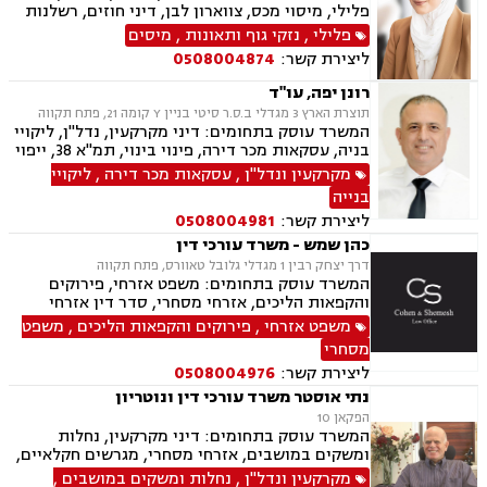
פלילי, מיסוי מכס, צווארון לבן, דיני חוזים, רשלנות
רפואית, דיני ביטוח, דיני חברות, הוצאה לפועל,
פלילי
,
נזקי גוף ותאונות
,
מיסים
ביטוח לאומי, דיני עבודה, חדלות פירעון, עבירות
ליצירת קשר:
0508004874
מס, תאונות עבודה, תאונות תלמידים, תביעות גזזת
רונן יפה, עו"ד
תוצרת הארץ 3 מגדלי ב.ס.ר סיטי בניין Y קומה 21, פתח תקווה
המשרד עוסק בתחומים: דיני מקרקעין, נדל"ן, ליקויי
בניה, עסקאות מכר דירה, פינוי בינוי, תמ"א 38, ייפוי
כוח מתמשך, ירושות וצוואות, גישור, הסכמי ממון,
מקרקעין ונדל"ן
,
עסקאות מכר דירה
,
ליקויי
דיני חוזים, דיני תאגידים, אפוטרופסות, ליטיגציה,
בנייה
משרד הפנים, סדר דין אזרחי וראיות, משפט אזרחי
ליצירת קשר:
0508004981
כהן שמש - משרד עורכי דין
דרך יצחק רבין 1 מגדלי גלובל טאוורס, פתח תקווה
המשרד עוסק בתחומים: משפט אזרחי, פירוקים
והקפאות הליכים, אזרחי מסחרי, סדר דין אזרחי
וראיות, בנקים, ערבויות ושטרות , חדלות פרעון,
משפט אזרחי
,
פירוקים והקפאות הליכים
,
משפט
הוצאה לפועל, דיני תאגידים
מסחרי
ליצירת קשר:
0508004976
נתי אוסטר משרד עורכי דין ונוטריון
הפקאן 10
המשרד עוסק בתחומים: דיני מקרקעין, נחלות
ומשקים במושבים, אזרחי מסחרי, מגרשים חקלאיים,
דיני תאגידים, ליווי עסקי, עסקאות מכר דירה, נדל"ן,
מקרקעין ונדל"ן
,
נחלות ומשקים במושבים
,