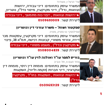
שד' הרצל 1, אשדוד
המשרד עוסק בתחומים: דיני עבודה, ירושות
וצוואות, נדל"ן, דיני מקרקעין, מיסוי נדל"ן, נוטריון,
עסקאות מכר דירה, דיני חברות, ליטיגציה, דיני
ירושות וצוואות
,
ייפוי כוח מתמשך
,
דיני עבודה
חוזים, ערבויות ושטרות , פינוי מושכר, אזרחי מסחרי
ליצירת קשר:
0509693009
ספקטור ושות' – משרד עורכי דין ונוטריון
סמילנסקי 10 נתניה, נתניה
המשרד עוסק בתחומים: דיני מקרקעין, עסקאות מכר
דירה, אזרחי מסחרי, קבוצות רכישה, תמ"א 38, פינוי
בינוי, פינוי מושכר, נדל"ן, מיסוי נדל"ן, ליטיגציה,
מקרקעין ונדל"ן
,
משפט מסחרי
,
דיני עבודה
גישור ובוררויות, דיור מוגן, דיירות מוגנת , דיני
ליצירת קשר:
0508004839
חוזים, דיני עבודה, דיני תאגידים, זכויות נשים
בהריון, ליווי עסקי
בוריס למפר עו"ד ואולגה לוין עו"ד ונוטריון
אחד העם 9, תל-אביב
המשרד עוסק בתחומים: מומחה דין רוסי, מומחה דין
אוקראיני, דיני חברות (הקמה וליווי), השקעות
מקרקעין בחו"ל, השקעות מקרקעין בישראל, תעופה
ירושות וצוואות
,
השקעות בחו"ל
,
מקרקעין
אווירית, תעופה קלה, דיני חוזים, דיני מקרקעין,
ונדל"ן
הגירה, משפט אזרחי
ליצירת קשר:
0509693139
1