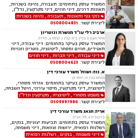
המשרד עוסק בתחומים: תעבורה, נהיגה בשכרות,
תאונות דרכים, דיני חוזים, דיני מקרקעין, נדל"ן,
עסקאות מכר דירה, ליקויי בנייה, ירושות וצוואות,
נזקי גוף ותאונות
,
תעבורה
,
נהיגה בשכרות
דיור מוגן, נזיקין, דיני תאגידים, זכויות אדם, לשון
ליצירת קשר:
0508004831
הרע, קבוצות רכישה, רישוי עסקים, תמ"א 38, תכנון
ובניה
ארביב רלי עו"ד מגשרת ונוטריון
אחד העם 9 בניין בית קורן 2 קומה 4, חדרה
המשרד עוסק בעיקר בתחומים: דיני עבודה, דיני
תאגידים, חוזים ומסחר, ליטיגציה, נוטריון וזכויות
נשים בהריון.
דיני עבודה
,
דיני חברות
,
דיני חוזים
ליצירת קשר:
0508004623
א. נוה ושות' משרד עורכי דין
מנחם בגין 11, רמת-גן
המשרד עוסק בעיקר בתחומים: אזרחי מסחרי,
ליטיגציה, דיני מקרקעין, מיסוי עירוני, היטל השבחה,
דיני חברות, ליווי עסקי, עסקאות מכר דירה, צווי
משפט מסחרי
,
ליטיגציה
,
מקרקעין ונדל"ן
הריסה
ליצירת קשר:
0509997986
אריה חגאג משרד עורכי דין
ברקוביץ 4, תל-אביב
המשרד עוסק בתחומים: תביעות יצוגיות, בנקים,
רשלנות רפואית, ירושות וצוואות, דיני משפחה,
ידועים בציבור, דיני מקרקעין, גירושין, דיני תאגידים,
דיני משפחה
,
בנקים
,
רשלנות רפואית