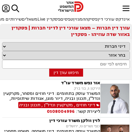


ﱐ
אינדקס עורכי דין
פסיקה
המגזין
טפסים
פסקדין Live
משאלים
שירותים מש
עורך דין חברות – מצאו עורכי דין לדיני חברות | פסקדין
באזור שדה עוזיהו - פסקדין
חיפוש עורך דין
אור נפש משרד עו"ד
הירקון 5, בני ברק
המשרד עוסק בתחומים: דיני חוזים ומסחר, מקרקעין
ונדל"ן, תכנון ובניה, דיור מוגן, אגודות שיתופיות,
ליקויי בנייה מושבים וקיבוצים, פינוי בינוי, קבוצות
דיני חוזים
,
מקרקעין ונדל"ן
,
תכנון ובניה
רכישה, עסקאות מכר דירה, פינוי מושכר, הפקעת
ליצירת קשר:
0508004996
קרקעות, מגרשים לבניה דיירות מוגנת, נחלות
ומשקים במושבים, רשות מקרקעי ישראל, צווי
לוין וולקן משרד עורכי דין
הריסה, רישום קבלנים, בתים משותפים נדל"ן
כנפי נשרים 13, ירושלים
ביהודה ושומרון, דיני תאגידים, אזרחי מסחרי, נזקי
המשרד עוסק בתחומים: דיני משפחה, משפט מסחרי,