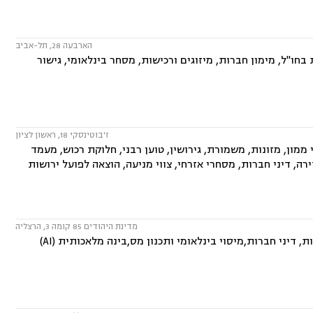
הארבעה 28, תל-אביב
חו"ל, מימון חברות, מיזוגים ורכישות, מסחר בינלאומי, גישור
ז'בוטינסקי 18, ראשון לציון
מון, מזונות, משמורת, גירושין, טוען רבני, חלוקת רכוש, מעמד
דירה, דיני חברות, מסחרי אזרחי, צווי מניעה, הוצאה לפועל ירושות
מדינת היהודים 85 קומה 3, הרצליה
המשרד עוסק בתחומים: מקרקעין ונדל"ן, קניין רוחני,חברות ושותפויות בינלאומיות, דיני חברות,מיסוי בינלאומי ותכנון מס,בינה מלאכותית (AI)