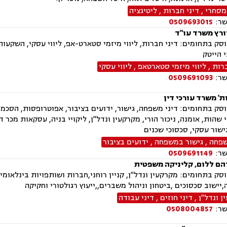
מסחרי
,
דיני חברות
,
ליטיגציה
שר:
0509693015
ורץ משרד עו"ד
ק בתחומים: דיני חברות, ליווי מיזמי סטארט-אפ, ליווי עסקי, השקעות ב
י הייטק
ברות
,
ליווי מיזמי סטארטאפ
,
ליווי עסקי
שר:
0509691093
' משרד עורכי דין
ק בתחומים: דיני משפחה, גישור, ידועים בציבור, אפוטרופסות, הסכמי מ
י שהות, אומנה, ניכור הורי, מקרקעין ונדל"ן, ליקויי בניה, עסקאות מכר 
גישור עסקי, סכסוכי שכנים
שפחה
,
גישור במשפחה
,
ידועים בציבור
שר:
0509691149
הם ללום, קליניקה משפטית
ה,יישוב סכסוכים ,ביטחון וניהול משברים,,ייעוץ רגולטורי וחקיקה
 ונדל"ן
,
דיני חוזים
,
דיני עבודה
שר:
0508004857