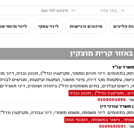
|
|
ת הליכים
מיזוגים ורכישות
ליווי עסקי
ליווי מיזמי ס
 באזור קרית מוצקין
משרד עו"ד
ק בתחומים: דיני חוזים ומסחר, מקרקעין ונדל"ן, תכנון ובניה, דיור מוגן,
ישה, עסקאות מכר דירה, פינוי מושכר, הפקעת קרקעות, מגרשים לבניה
ה, רישום קבלנים, בתים משותפים נדל"ן ביהודה ושומרון, דיני תאגידים, 
זים
,
מקרקעין ונדל"ן
,
תכנון ובניה
שר:
0508004996
ן משרד עורכי דין
ק בתחומים: דיני משפחה, משפט מסחרי, דיני עבודה, מקרקעין ונדל"ן,
שפחה
,
גישור במשפחה
,
הסכמי ממון
שר:
0509693001