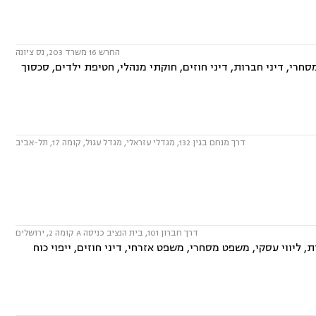
החרש 16 משרד 203, נס ציונה
חרי, דיני חברות, דיני חוזים, חוקתי מנהלי, חטיפת ילדים, סכסוך
דרך מנחם בגין 132, מגדלי עזראלי, מגדל עגול, קומה 17, תל-אביב
דרך חברון 101, בית הנציב כניסה A קומה 2, ירושלים
 ליווי עסקי, משפט מסחרי, משפט אזרחי, דיני חוזים, ייפוי כוח