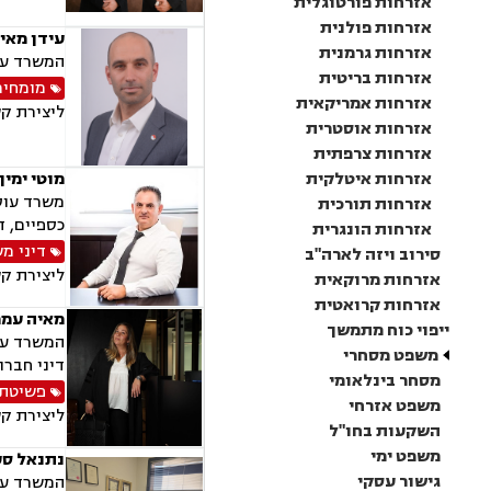
אזרחות פורטוגלית
אזרחות פולנית
עידן מאי
אזרחות גרמנית
המשרד עוס
אזרחות בריטית
מומחים
אזרחות אמריקאית
ליצירת ק
אזרחות אוסטרית
אזרחות צרפתית
אזרחות איטלקית
מוטי ימין
משרד עוסק
אזרחות תורכית
כספיים, ד
אזרחות הונגרית
דיני מ
סירוב ויזה לארה"ב
ליצירת ק
אזרחות מרוקאית
אזרחות קרואטית
מאיה עמר
ייפוי כוח מתמשך
המשרד עוס
משפט מסחרי
דיני חברו
מסחר בינלאומי
פשיטת 
משפט אזרחי
ליצירת ק
השקעות בחו"ל
משפט ימי
נתנאל סע
גישור עסקי
המשרד עוס