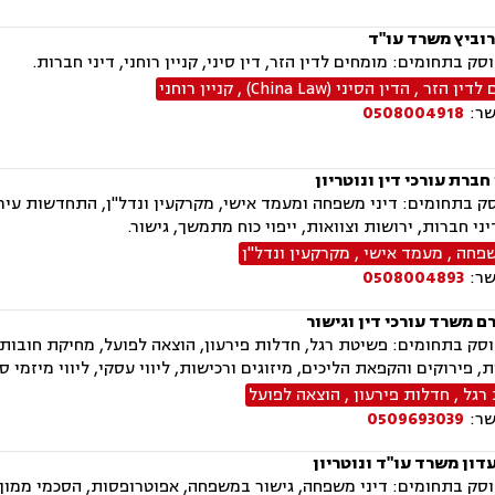
רוביץ משרד עו"ד
ק בתחומים: מומחים לדין הזר, דין סיני, קניין רוחני, דיני חברות.
 לדין הזר
,
הדין הסיני (China Law)
,
קניין רוחני
שר:
0508004918
 חברת עורכי דין ונוטריון
 בתחומים: דיני משפחה ומעמד אישי, מקרקעין ונדל"ן, התחדשות עירונ
יני חברות, ירושות וצוואות, ייפוי כוח מתמשך, גישור.
שפחה
,
מעמד אישי
,
מקרקעין ונדל"ן
שר:
0508004893
ם משרד עורכי דין וגישור
ק בתחומים: פשיטת רגל, חדלות פירעון, הוצאה לפועל, מחיקת חובות וה
ת, פירוקים והקפאת הליכים, מיזוגים ורכישות, ליווי עסקי, ליווי מיזמי 
רגל
,
חדלות פירעון
,
הוצאה לפועל
שר:
0509693039
דון משרד עו"ד ונוטריון
ק בתחומים: דיני משפחה, גישור במשפחה, אפוטרופסות, הסכמי ממון, מז