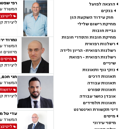
רפי שפטר 
הוצאה לפועל
המשרד עוס
בנקים
ליטיגצי
חוק עידוד השקעת הון
ליצירת ק
מחיקת רישום שלילי
גביית חובות
מחיקת חובות והסדרי חובות
נמרוד ירו
רשלנות רפואית
המשרד עוס
רשלנות רפואית- הריון ולידה
מיזוגים ו
רשלנות רפואית - רפואת
מיסים
,
שיניים
ליצירת ק
נזקי גוף ותאונות
תאונות דרכים
חגי חכם, 
המשרד עוס
תאונות עבודה
תאונות ספורט
ירושות 
ליצירת ק
אובדן כושר עבודה
תאונות תלמידים
דיני תקשורת ואינטרנט
עדי טל מ
מיסים
המשרד עוס
מיסוי עירוני
ליטיגצי