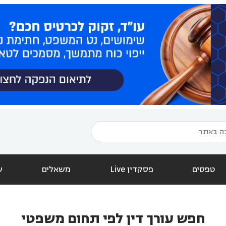
טפסים
פסקדין Live
משאלים
ש
חפש עורך דין לפי תחום משפטי