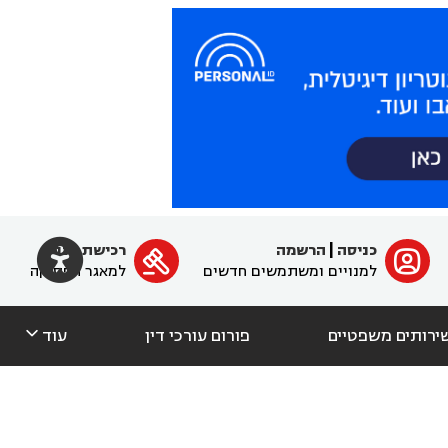

כניסה
|
הרשמה
רכישת מנוי
ﱐ

למנויים ומשתמשים חדשים
למאגר הפסיקה

ירותים משפטיים
פורום עורכי דין
עוד