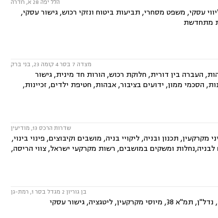
הלל יפה 28 א, חדרה
יווי עסקי, משפט מסחרי, תביעות ביטוח ונזקי רכוש, גישור עסקי,
ית מתחדשת
מצדה 7 בסר 4 קומה 23, בני ברק
ת, העברה בין דורית, חלוקת רכוש, הורות חד מינית, גישור
נות, הסכמי ממון, ידועים בציבור, אבהות, חטיפת ילדים, זכיינות,
שדרות הרכס 13, מודיעין
קרקעין, תכנון ובניה, ליקויי בניה, מושבים וקיבוצים, פינוי בינוי,
 לבניה,נחלות ומשקים במושבים, רשות מקרקעי ישראל, צווי הריסה,
בן גוריון 2 מגדל בסר 1, רמת-גן
יטגציה, גישור עסקי