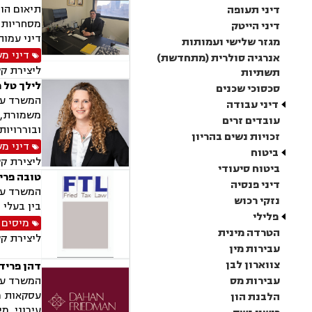
תיאום הור
דיני תעופה
מסחריות, 
דיני הייטק
דיני עמות
מגזר שלישי ועמותות
דיני מ
אנרגיה סולרית (מתחדשת)
ליצירת ק
תשתיות
לילך טל 
סכסוכי שכנים
המשרד עוס
דיני עבודה
משמורת, ג
עובדים זרים
ובוררויות
זכויות נשים בהריון
דיני מ
ביטוח
ליצירת ק
ביטוח סיעודי
טובה פרי
דיני פנסיה
המשרד עוס
נזקי רכוש
בין בעלי 
פלילי
מיסים
,
הטרדה מינית
ליצירת ק
עבירות מין
צווארון לבן
דהן פרידמ
עבירות מס
עסקאות מק
הלבנת הון
עירוני, מי