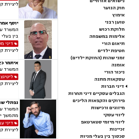
נישואים אזרחיים
ליצירת ק
חוק הנוער
אימוץ
טוען רבני
יוסף אמר 
חלוקת רכוש
המשרד עוס
בין בעלי 
אלימות במשפחה
תיאום הורי
דיני מ
ליצירת ק
חטיפת ילדים
זמני שהות (החזקת ילדים)
איתמר כץ 
אומנה
המשרד עוס
ניכור הורי
ליטיגצי
עסקאות מתנה
ליצירת ק
דיני חברות
הגבלים עסקיים דיני תחרות
פירוקים והקפאות הליכים
נפתלי שו
מיזוגים ורכישות
המשרד עוס
ליווי עסקי
מתמשך ירו
ליווי מיזמי סטארטאפ
דיני עב
זכיינות
ליצירת ק
סכסוך בין בעלי מניות