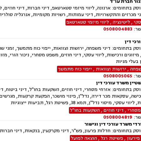
נור חברת עו"ד
ק בתחומים: ארנונה, ליווי מיזמי סטארטאפ, דיני חברות, דיני חוזים, ל
ני מכרזים והתקשרויות, דיני עמותות, רשויות מקומיות, אנרגליה סולר
סקי
,
ליטיגציה
,
ליווי מיזמי סטארטאפ
שר:
0508004883
רכי דין
ק בתחומים: דיני משפחה, ירושות וצוואות, ייפוי כוח מתמשך, זמני שהו
יזוגים ורכישות, ליווי עסקי, דיני חוזים, משפט מסחרי, ניכור הורי, מזו
 בעלי מניות
שפחה
,
ירושות וצוואות
,
ייפוי כוח מתמשך
שר:
0508005065
שטיין משרד עורכי דין
ק בתחומים: אזרחי מסחרי, דיני חוזים, השקעות בחו"ל, דיני ביטוח, דיני מ
ישה, עסקאות מכר דירה, נדל"ן, פינוי מושכר, הפקעת קרקעות, מגרשים
י עסקי, מיסוי נדל"ן, תמא 38, פשיטת רגל, תביעות ייצוגיות
מסחרי
,
דיני חוזים
,
השקעות בחו"ל
שר:
0508004819
ורדי משרד עורכי דין וגישור
חומים: חדלות פרעון, פש"ר, דיני מקרקעין, בנקאות, דיני חברות, נדל"ן, תמ"א 38, מיוסי מקרקעין, ל
פירעון
,
פשיטת רגל
,
הוצאה לפועל