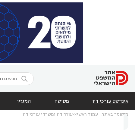

אינדקס עורכי דין
פסיקה
המגזין
מיקומך באתר:
עמוד ראשי
עורך דין ומשרדי עורכי דין