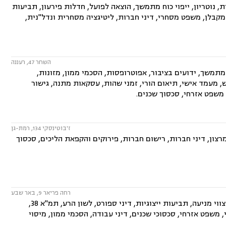
ת, נוטריון, ייפוי כוח מתמשך, הוצאה לפועל, חדלות פירעון, תביעות
מקבלן, משפט מסחרי, דיני חברות, ליטיגציה מסחרית ונדל"נית,
השחר 47, רעננה
מתמשך, ידועים בציבור, אפוטרופסות, הסכמי ממון, מזונות,
ש, מעמד אישי, תיאום הורי, זמני שהות, עסקאות מתנה, גישור
, משפט אזרחי, סכסוך שכנים.
ז'בוטינסקי 134, רמת-גן
מרצון, דיני חברות, רישום חברות, פירוקים והקפאת הליכים, סכסוך
רחה פריאר 9, באר שבע
המשרד עוסק בתחומים: משפט מסחרי, דיני חברות, ליטיגציה מסחרית ונדל"נית, צווי מניעה, תביעות ייצוגיות, דיני ספורט, לשון הרע, תמ"א 38,
, משפט אזרחי, סכסוכי שכנים, דיני עבודה, הסכמי ממון, מיסוי