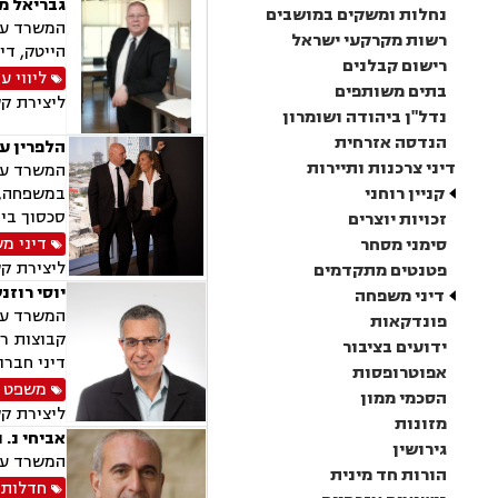
גבריאל מ
נחלות ומשקים במושבים
המשרד עוס
רשות מקרקעי ישראל
הייטק, די
רישום קבלנים
ליווי ע
בתים משותפים
ליצירת ק
נדל"ן ביהודה ושומרון
הנדסה אזרחית
הלפרין עו
דיני צרכנות ותיירות
המשרד עוס
קניין רוחני
במשפחה, מ
סכסוך בין
זכויות יוצרים
דיני מ
סימני מסחר
ליצירת ק
פטנטים מתקדמים
יוסי רוזנ
דיני משפחה
המשרד עוס
פונדקאות
קבוצות רכ
ידועים בציבור
דיני חברות, ליוו
אפוטרופסות
משפט 
הסכמי ממון
ליצירת ק
מזונות
אביחי נ. 
גירושין
המשרד עוסק בת
הורות חד מינית
חדלות 