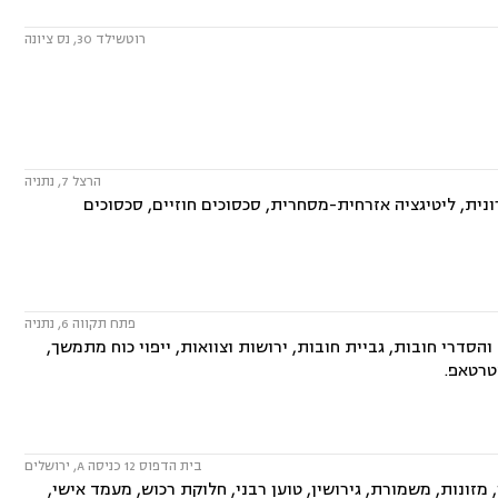
רוטשילד 30, נס ציונה
הרצל 7, נתניה
ית, ליטיגציה אזרחית-מסחרית, סכסוכים חוזיים, סכסוכים
פתח תקווה 6, נתניה
סדרי חובות, גביית חובות, ירושות וצוואות, ייפוי כוח מתמשך,
סטרטאפ.
בית הדפוס 12 כניסה A, ירושלים
ונות, משמורת, גירושין, טוען רבני, חלוקת רכוש, מעמד אישי,