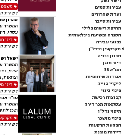
רישוי נשק
משפט 
עבירות סמים
ליצירת ק
ועדת שחרורים
אהרון שו
עבירות סייבר
המשרד עוס
מחיקת רישום פלילי
עסקי, דינ
הסגרה ופשיעה בינלאומית
דיני ח
נפגעי עבירה
ליצירת ק
מקרקעין ונדל"ן
תכנון ובניה
ישאל ושות
דיור מוגן
המשרד עוס
תמ"א 38
אישי, זמנ
אגודות שיתופיות
וצוואות, 
ליקויי בנייה
דיני מ
פינוי בינוי
ליצירת ק
קבוצות רכישה
עו"ד אבר
עסקאות מכר דירה
וטכנולוגי
מיסוי נדל"ן
מקרקעין
פינוי מושכר
ליצירת ק
הפקעת קרקעות
דיירות מוגנת