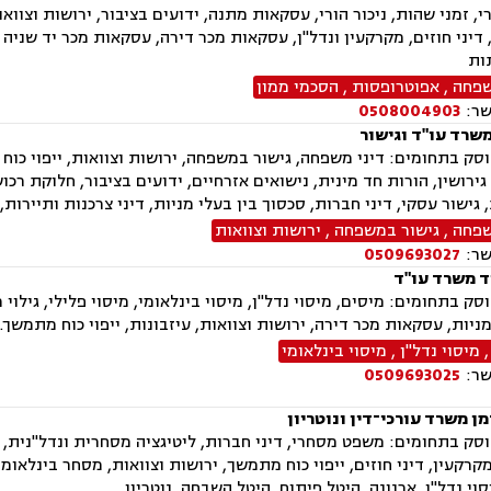
י, זמני שהות, ניכור הורי, עסקאות מתנה, ידועים בציבור, ירושות וצוואו
דיני חוזים, מקרקעין ונדל"ן, עסקאות מכר דירה, עסקאות מכר יד שניה 
ות
שפחה
,
אפוטרופסות
,
הסכמי ממון
שר:
0508004903
משרד עו"ד וגישור
ק בתחומים: דיני משפחה, גישור במשפחה, ירושות וצוואות, ייפוי כוח 
ירושין, הורות חד מינית, נישואים אזרחיים, ידועים בציבור, חלוקת רכו
, גישור עסקי, דיני חברות, סכסוך בין בעלי מניות, דיני צרכנות ותיירות
שפחה
,
גישור במשפחה
,
ירושות וצוואות
שר:
0509693027
ד משרד עו"ד
ק בתחומים: מיסים, מיסוי נדל"ן, מיסוי בינלאומי, מיסוי פלילי, גילוי 
מניות, עסקאות מכר דירה, ירושות וצוואות, עיזבונות, ייפוי כוח מתמשך.
מיסוי נדל"ן
,
מיסוי בינלאומי
שר:
0509693025
ן משרד עורכי־דין ונוטריון
רקעין, דיני חוזים, ייפוי כוח מתמשך, ירושות וצוואות, מסחר בינלאומי
סוי נדל"ן, ארנונה, היטל פיתוח, היטל השבחה, נוטריון.