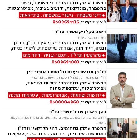
המשרד עוסק בתחומים: דיני משפחה, גישור
במשפחה, פונדקאות, ידועים בציבור, אפוטרופסות,
הסכמי ממון, אבהות, מזונות, החזקת ילדים, גירושין,
דיני משפחה
,
גישור במשפחה
,
פונדקאות
הורות חד מינית, נישואים אזרחיים, חוק הנוער,
ליצירת קשר:
0509691136
אימוץ, חלוקת רכוש, מעמד אישי, תיאום הורי, חטיפת
ילדים, זמני שהות, אומנה, ניכור הורי, עסקאות
דימה בקלניק משרד עו"ד
מתנה, ירושות וצוואות, ייפוי כוח מתמשך
רימון 23, בית אריה
המשרד עוסק בתחומים: מקרקעין ונדל"ן, תכנון
ובניה, דיור מוגן, אגודות שיתופיות, ליקויי בנייה,
מושבים וקיבוצים, פינוי בינוי, קבוצות רכישה,
מקרקעין ונדל"ן
,
תכנון ובניה
,
דיור מוגן
עסקאות מכר דירה, פינוי מושכר, נחלות ומשקים
ליצירת קשר:
0509691083
במושבים, רשות מקרקעי ישראל, צווי הריסה, רישום
קבלנים, בתים משותפים, וכו', דיני משפחה, גישור
דר' רן מובשוביץ ושות' משרד עורכי דין
במשפחה, פונדקאות, ידועים בציבור אפוטרופסות,
רח' זבוטינסקי 9, מגדל הכשרת היישוב, בני ברק
הסכמי ממון, אבהות, מזונות, משמורת, גירושין,
המשרד עוסק בתחומים: ירושות וצוואות,
הורות חד מינית, נישואים אזרחיים, חוק הנוער,
אפוטרופסות, עסקאות מתנה
אימוץ, חלוקת רכוש, מעמד אישי, תיאום הורי וכו'
ירושות וצוואות
,
אפוטרופסות
,
עסקאות מתנה
נזקי גוף ותאונות
ליצירת קשר:
0508004960
כהן-ראובן שות' משרד עו"ד
רחוב הערבה 1, גבעת שמואל פינת הסיבים, פתח תקווה, גבעת
שמואל
המשרד עוסק בתחומים: דיני מקרקעין ונדל"ן,
התחדשות עירונית, דיור מוגן, פינוי בינוי, עסקאות
מכר דירה, פינוי מושכר, מגרשים לבניה, מיסוי