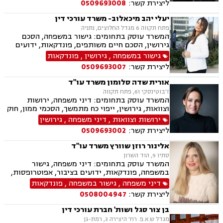
ליצירת קשר:
0509693008
ניכור הורי, עסקאות מתנה.
יעלי יהב מיכאלוב- משרד עורכי דין
פתח תקווה 6 מגדל החלוצים, נתניה
המשרד עוסק בתחומים: גישור במשפחה, הסכם
גירושין, הסכם חיים משותפים, פונדקאות, ידועים
בציבור, אפוטרופסות, הסכמי ממון, אבהות, מזונות,
גישור במשפחה
,
גירושין
,
פונדקאות
זמני שהות, גירושין, הורות חד מינית, נישואים
ליצירת קשר:
0509693007
אזרחיים, חוק הנוער, אימוץ , חלוקת רכוש, מעמד
אישי, תיאום הורי, חטיפת ילדים, זמני שהות (החזקת
אורית שדה סלומון משרד עו"ד
ילדים), אומנה, ניכור הורי, עסקאות מתנה, הוצאה
ז'בוטינסקי 61, פתח תקווה
לפועל, חדלות פירעון, ייפוי כוח מתמשך, מסמך
המשרד עוסק בתחומים: דיני משפחה, ירושות
הבעת רצון, צוואות וירושה.
וצוואות, גירושין, ייפוי כח מתמשך, הסכמי ממון, חוק
הנוער, פירוק שיתוף, משמורת, זמני שהות, הסכם
ירושות וצוואות
,
דיני משפחה
,
גירושין
חיים משותפים, מעמד אישי, מזונות, אלימות
ליצירת קשר:
0509693002
במשפחה, צווי הגנה, אימוץ, אפוטרופסות, ניכור הורי,
הורות חד מינית, עסקאות מתנה, העברה בין דורית,
אלינור רוזן שוורץ משרד עו"ד
פונדקאות, חטיפת ילדים, ידועים בציבור, ייצוג
סתיו 9, הוד השרון
קטינים, גישור במשפחה
המשרד עוסק בתחומים: דיני משפחה, גישור
במשפחה, פונדקאות, ידועים בציבור, אפוטרופסות,
פונדקאות חו"ל גיאורגיה, גירושין, הורות חד מינית,
דיני משפחה
,
גישור במשפחה
,
פונדקאות
חלוקת רכוש, מעמד אישי, תיאום הורי, חטיפת ילדים,
ליצירת קשר:
0508004947
זמני שהות, ניכור הורי, עסקאות במתנה, ייפוי כוח
מתמשך, ירושות וצוואות.
בן צור סגל ושות' חברת עורכי דין
מגדל ש.א.פ. רח' היצירה 3, רמת-גן