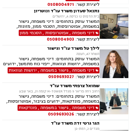
מקומיות, אגודות שיתופיות, גישור ובוררות, דיני
ליצירת קשר:
0508004971
חוזים.
נתנאל סעדון משרד עו"ד ונוטריון
בית הדפוס 12 כניסה A, ירושלים
המשרד עוסק בתחומים: דיני משפחה, גישור
במשפחה, אפוטרופסות, הסכמי ממון, מזונות,
משמורת, גירושין, טוען רבני, חלוקת רכוש, מעמד
דיני משפחה
,
אפוטרופסות
,
הסכמי ממון
אישי, תיאום הורי, זמני שהות, ניכור הורי, עסקאות
ליצירת קשר:
0508004903
מתנה, ידועים בציבור, ירושות וצוואות, נוטריון, ייפוי
כוח מתמשך, הוצאה לפועל, חדלות פירעון, תביעות
לילך טל משרד עו"ד וגישור
מסחריות, דיני חוזים, מקרקעין ונדל"ן, עסקאות מכר
השחר 47, רעננה
דירה, עסקאות מכר יד שניה מקבלן, משפט מסחרי,
המשרד עוסק בתחומים: דיני משפחה, גישור
דיני חברות, ליטיגציה מסחרית ונדל"נית, דיני
במשפחה, ירושות וצוואות, ייפוי כוח מתמשך, ידועים
עמותות
בציבור, אפוטרופסות, הסכמי ממון, מזונות, משמורת,
דיני משפחה
,
גישור במשפחה
,
ירושות וצוואות
גירושין, הורות חד מינית, נישואים אזרחיים, ידועים
ליצירת קשר:
0509693027
בציבור, חלוקת רכוש, מעמד אישי, תיאום הורי, זמני
שהות, עסקאות מתנה, גישור ובוררויות, גישור עסקי,
שמואל צרפתי משרד עו"ד
דיני חברות, סכסוך בין בעלי מניות, דיני צרכנות
רחוב רחה פריאר 9 מגדל M-TOWER קומה 21, באר שבע
ותיירות, משפט אזרחי, סכסוך שכנים.
המשרד עוסק בתחומים: דיני משפחה, גישור
במשפחה, פונדקאות, ידועים בציבור, אפוטרופסות,
הסכמי ממון, אבהות, מזונות, משמורת, גירושין,
דיני משפחה
,
גישור במשפחה
,
פונדקאות
הורות חד מינית, נישואים אזרחיים, חוק הנוער,
ליצירת קשר:
0509693026
אימוץ, חלוקת רכוש, מעמד אישי, תיאום הורי, חטיפת
ילדים, זמני שהות (החזקת ילדים), אומנה, ניכור הורי,
הגר גרטי זדה משרד עו"ד
עסקאות מתנה, פלילי, הטרדה מינית, עבירות מין,
מגדים 2, רמת-גן