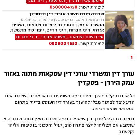
מקרקעין ונדל"ן
,
תמ"א 38
,
דיור מוגן
מקרקעין, דיני חוזים, דיני משפחה, ירושות וצוואות,
ליצירת קשר:
0508004758
הסכמי ממון, עסקאות מתנה, ייפוי כוח מתמשך.
שרונה פורת משרד עורכי דין ונוטריון
רחוב שמירה אימבר גדיש 9, בנין B קומה 8, קריית אונו
המשרד עוסק בתחומים: ירושות וצוואות, משפט
אזרחי, דיני חברות, דיני חוזים, ייפוי כוח מתמשך,
מקרקעין ונדל"ן, ליקויי בניה, עסקאות מכר דירה,
ירושות וצוואות
,
משפט אזרחי
,
דיני חברות
דיור מוגן, דיני משפחה, אפוטרופסות, הסכמי ממון,
ליצירת קשר:
0508004630
גירושין, זמני שהות, מזונות, משמורת, חלוקת רכוש,
בתים משותפים, עסקאות מתנה.
1
עורך דין ומשרדי עורכי דין עסקאות מתנה באזור
עמק הירדן - פסקדין
כל אדם נתקל במהלך חייו בבעיה משפטית כזו או אחרת, שלרוב אינו
יודע כיצד לפתור מבלי להיעזר בעורך דין העוסק בדיוק בתחום
המשפטי שהיא מציפה.
בחירה נכונה של עורך דין שיטפל בבעיה חשובה מאין כמוה ולרוב היא
שתקבע אם תצליחו לייצר פתרון טוב, יעיל וחסכוני בנסיבות אליהן
נקלעתם.