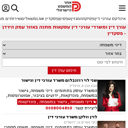


ﱐ
אינדקס עורכי דין
פסיקה
המגזין
טפסים
פסקדין Live
משאלים
שירותים מש
עורך דין ומשרדי עורכי דין עסקאות מתנה באזור עמק הירדן
- פסקדין
חיפוש עורך דין
שני לוי רוזנבלום משרד עורכי דין וגישור
אבא אבן 8, הרצליה
המשרד עוסק בתחומים: דיני משפחה, גישור
במשפחה, פונדקאות, ידועים בציבור, אפוטרופסות,
הסכמי ממון, אבהות, מזונות, משמורת, גירושין,
דיני משפחה
,
גישור במשפחה
,
פונדקאות
הורות חד מינית, נישואים אזרחיים, חוק הנוער,
ליצירת קשר:
0508004850
אימוץ, חלוקת רכוש, מעמד אישי, תיאום הורי, חטיפת
ילדים, זמני שהות (החזקת ילדים), אומנה, ניכור הורי,
לוין וולקן משרד עורכי דין
עסקאות מתנה.
כנפי נשרים 13, ירושלים
המשרד עוסק בתחומים: דיני משפחה, משפט מסחרי,