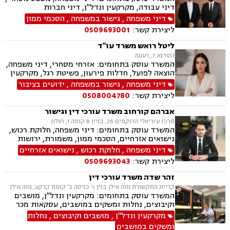
דיני עבודה, מקרקעין ונדל"ן, דיני חברות
דיני משפחה
,
גישור במשפחה
,
הסכמי ממון
ליצירת קשר:
0509693001
ליטל רואש משרד עו"ד
הסדנא 7, רעננה
המשרד עוסק בתחומים: אזרחי מסחרי, דיני משפחה,
הוצאה לפועל, חדלות פירעון, פשיטת רגל, מקרקעין
ונדל"ן, ייפוי כוח מתמשך, צבא ומשרד הביטחון,
דיני משפחה
,
גישור במשפחה
,
ידועים בציבור
ביטוח לאומי.
ליצירת קשר:
0508004780
אברהם קורחוב משרד עורכי דין וגישור
מרכז עזריאלי הרוקמים 26, בניין B קומה 1, חולון
המשרד עוסק בתחומים: דיני משפחה, חלוקת רכוש,
נישואים אזרחיים, הסכמי ממון, משמורת, ירושות
וצוואות, גירושין, זמני שהות, מזונות, ידועים בציבור,
דיני משפחה
,
חלוקת רכוש
,
נישואים אזרחיים
גישור ובוררות, גישור במשפחה, תיאום הורי, ניכור
ליצירת קשר:
0509693043
הורי, כתובה, אבהות, מעמד אישי, עסקאות מתנה.
זהר שדה משרד עורכי דין
קריית התקשורת נווה אילן בנין c’ כניסה ב׳ קומת קרקע, נווה אילן
המשרד עוסק בתחומים: מקרקעין ונדל"ן, מושבים
וקיבוצים, נחלות ומשקים במושבים, עסקאות מכר
דירה, מיסוי נדל"ן, ייפוי כוח מתמשך, הסכמי ממון,
מקרקעין ונדל"ן
,
מושבים וקיבוצים
,
נחלות
חלוקת רכוש, עסקאות מתנה, אפוטרופסות, רשויות
ומשקים במושבים