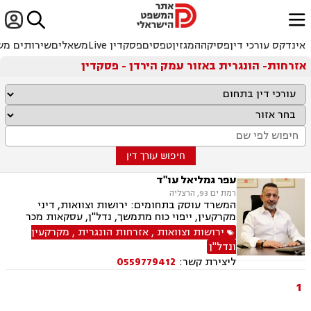


ﱐ
אינדקס עורכי דין
פסיקה
המגזין
טפסים
פסקדין Live
משאלים
שירותים מש
אזרחות- הונגרית באזור עמק הירדן - פסקדין
חיפוש עורך דין
עפר גמליאל עו"ד
רמת ים 93, הרצליה
המשרד עוסק בתחומים: ירושות וצוואות, דיני
מקרקעין, ייפוי כוח מתמשך, נדל"ן, עסקאות מכר
דירה, מיסוי נדל"ן, אזרחי מסחרי, נוטריון, דיני חוזים,
ירושות וצוואות
,
אזרחות הונגרית
,
מקרקעין
פינוי בינוי, קבוצות רכישה, מגרשים לבניה , הוצאה
ונדל"ן
לפועל
ליצירת קשר:
0559779412
1