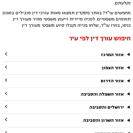
נקלעתם.
מחפשים עו"ד? באתר פסקדין תמצאו מאות עורכי דין מובילים במגוון
תחומים משפטיים. לפניה מיידית וייעוץ משפטי מהיר מעורך דין
כנסו, בחרו עו"ד, שלחו פנייה וקבלו סיוע משפטי מעורך דין
חיפוש עורך דין לפי עיר

אזור המרכז

אזור הצפון

אזור הדרום

אזור השפלה והסביבה

ירושלים והסביבה

אזור השרון והסביבה
