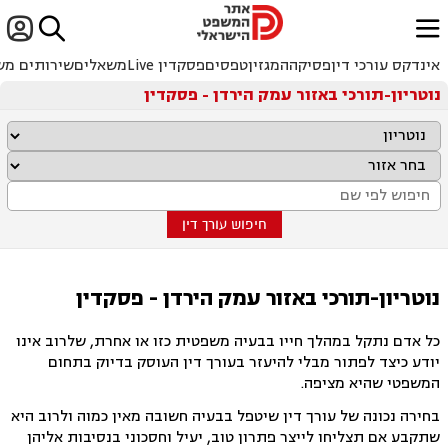


ﱐ
אינדקס עורכי דין
פסיקה
המגזין
טפסים
פסקדין Live
משאלים
שירותים מש
נוטריון-תורכי באזור עמק הירדן - פסקדין
חיפוש עורך דין
נוטריון-תורכי באזור עמק הירדן - פסקדין
כל אדם נתקל במהלך חייו בבעיה משפטית כזו או אחרת, שלרוב אינו
יודע כיצד לפתור מבלי להיעזר בעורך דין העוסק בדיוק בתחום
המשפטי שהיא מציפה.
בחירה נכונה של עורך דין שיטפל בבעיה חשובה מאין כמוה ולרוב היא
שתקבע אם תצליחו לייצר פתרון טוב, יעיל וחסכוני בנסיבות אליהן