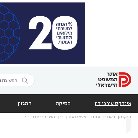

אינדקס עורכי דין
פסיקה
המגזין
מיקומך באתר:
עמוד ראשי
עורך דין ומשרדי עורכי דין