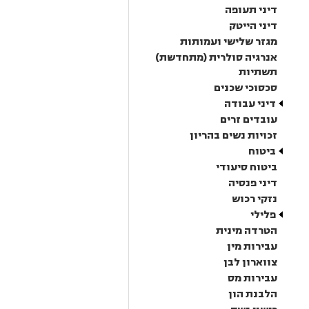
דיני תעופה
דיני הייטק
מגזר שלישי ועמותות
אנרגיה סולרית (מתחדשת)
תשתיות
סכסוכי שכנים
דיני עבודה
עובדים זרים
זכויות נשים בהריון
ביטוח
ביטוח סיעודי
דיני פנסיה
נזקי רכוש
פלילי
הטרדה מינית
עבירות מין
צווארון לבן
עבירות מס
הלבנת הון