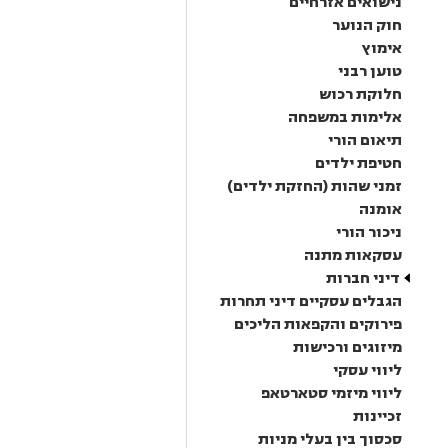
נישואים אזרחיים
חוק הנוער
אימוץ
טוען רבני
חלוקת רכוש
אלימות במשפחה
תיאום הורי
חטיפת ילדים
זמני שהות (החזקת ילדים)
אומנה
ניכור הורי
עסקאות מתנה
דיני חברות
הגבלים עסקיים דיני תחרות
פירוקים והקפאות הליכים
מיזוגים ורכישות
ליווי עסקי
ליווי מיזמי סטארטאפ
זכיינות
סכסוך בין בעלי מניות