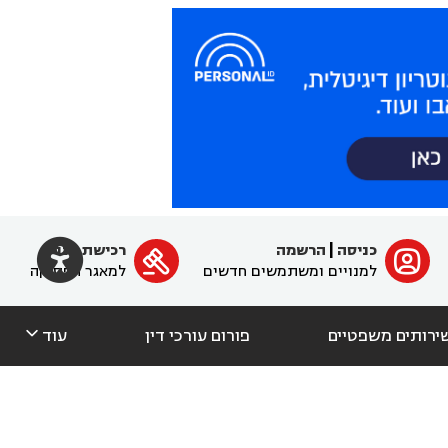

כניסה
|
הרשמה
רכישת מנוי
ﱐ

למנויים ומשתמשים חדשים
למאגר הפסיקה

ירותים משפטיים
פורום עורכי דין
עוד