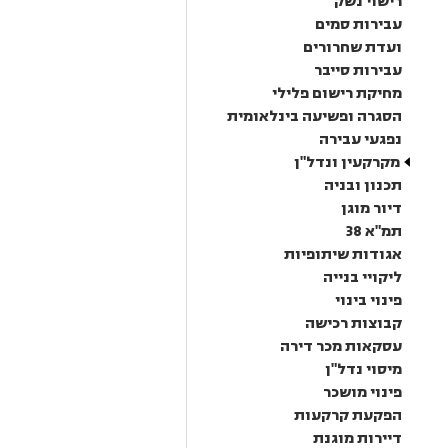
רישוי נשק
עבירות סמים
ועדת שחרורים
עבירות סייבר
מחיקת רישום פלילי
הסגרה ופשיעה בינלאומית
נפגעי עבירה
מקרקעין ונדל"ן
תכנון ובניה
דיור מוגן
תמ"א 38
אגודות שיתופיות
ליקויי בנייה
פינוי בינוי
קבוצות רכישה
עסקאות מכר דירה
מיסוי נדל"ן
פינוי מושכר
הפקעת קרקעות
דיירות מוגנת