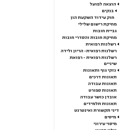
הוצאה לפועל
בנקים
חוק עידוד השקעת הון
מחיקת רישום שלילי
גביית חובות
מחיקת חובות והסדרי חובות
רשלנות רפואית
רשלנות רפואית- הריון ולידה
רשלנות רפואית - רפואת
שיניים
נזקי גוף ותאונות
תאונות דרכים
תאונות עבודה
תאונות ספורט
אובדן כושר עבודה
תאונות תלמידים
דיני תקשורת ואינטרנט
מיסים
מיסוי עירוני