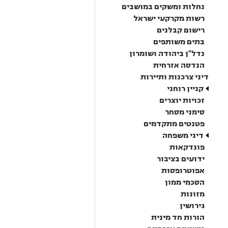
נחלות ומשקים במושבים
רשות מקרקעי ישראל
רישום קבלנים
בתים משותפים
נדל"ן ביהודה ושומרון
הנדסה אזרחית
דיני צרכנות ותיירות
קניין רוחני
זכויות יוצרים
סימני מסחר
פטנטים מתקדמים
דיני משפחה
פונדקאות
ידועים בציבור
אפוטרופסות
הסכמי ממון
מזונות
גירושין
הורות חד מינית