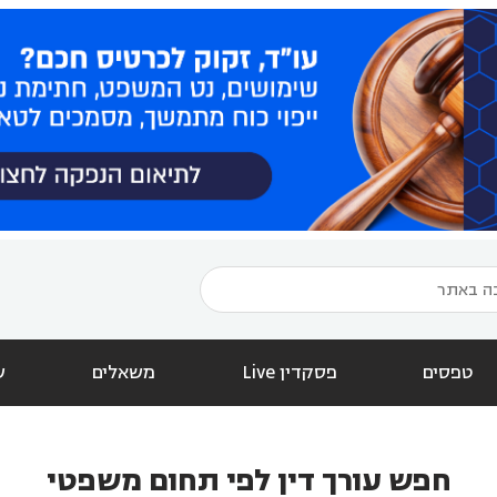
טפסים
פסקדין Live
משאלים
ש
חפש עורך דין לפי תחום משפטי