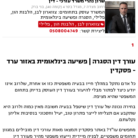
שרון נהרי משרד עורכי - דין
בינוי, קבוצות רכישה עסקאות מכר דירה, פינוי
רחוב מצדה 7, מגדל בסר 4 (קומה 40), בני ברק
מושכר הפקעת קרקעות, מגרשים לבניה, דיירות
המשרד עוסק בתחומים: צווארון לבן, הלבנת הון,
מוגנת, נחלות ומשקים במושבים, רשות מקרקעי
פלילי, הסגרה ופשיעה בינלאומית
ישראל, צווי הריסה, רישום קבלנים, בתים משותפים,
צווארון לבן
,
הלבנת הון
,
פלילי
נדל"ן ביהודה ושומרון,
ליצירת קשר:
0508004749
1
עורך דין הסגרה | פשיעה בינלאומית באזור ערד
- פסקדין
כל אדם נתקל במהלך חייו בבעיה משפטית כזו או אחרת, שלרוב אינו
יודע כיצד לפתור מבלי להיעזר בעורך דין העוסק בדיוק בתחום
המשפטי שהיא מציפה.
בחירה נכונה של עורך דין שיטפל בבעיה חשובה מאין כמוה ולרוב היא
שתקבע אם תצליחו לייצר פתרון טוב, יעיל וחסכוני בנסיבות אליהן
נקלעתם.
מחפשים עו"ד? באתר פסקדין תמצאו מאות עורכי דין מובילים במגוון
תחומים משפטיים. לפניה מיידית וייעוץ משפטי מהיר מעורך דין