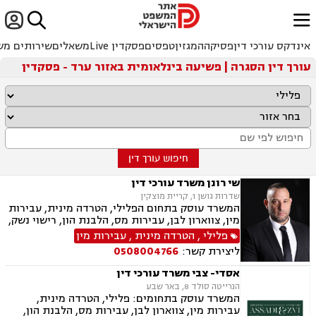


ﱐ
אינדקס עורכי דין
פסיקה
המגזין
טפסים
פסקדין Live
משאלים
שירותים מש
עורך דין הסגרה | פשיעה בינלאומית באזור ערד - פסקדין
חיפוש עורך דין
שי רונן משרד עורכי דין
שדרות גושן 1, קריית מוצקין
המשרד עוסק בתחום הפלילי, הטרדה מינית, עבירות
מין, צווארון לבן, עבירות מס, הלבנת הון, רישוי נשק,
ייצוג קטינים, אלימות במשפחה, עבירות סמים, ועדת
פלילי
,
הטרדה מינית
,
עבירות מין
שחרורים, עבירות סייבר, סירוב ויזה לארה"ב, מחיקת
ליצירת קשר:
0508004766
רישום פלילי הסגרה ופשיעה בינלאומית, נפגעי
עבירה.
אסדי- צבי משרד עורכי דין
הנרייטה סולד 8, באר שבע
המשרד עוסק בתחומים: פלילי, הטרדה מינית,
עבירות מין, צווארון לבן, עבירות מס, הלבנת הון,