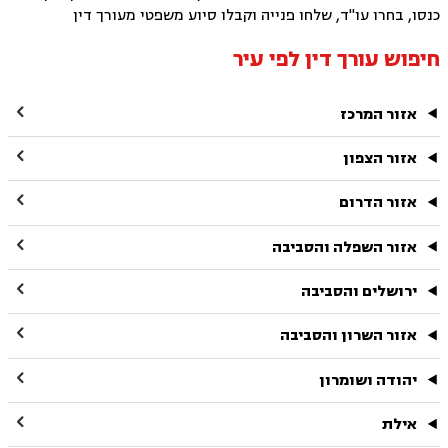
כנסו, בחרו עו"ד, שלחו פנייה וקבלו סיוע משפטי מעורך דין
חיפוש עורך דין לפי עיר

אזור המרכז

אזור הצפון

אזור הדרום

אזור השפלה והסביבה

ירושלים והסביבה

אזור השרון והסביבה

יהודה ושומרון

אילת