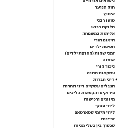
נישואים אזרחיים
חוק הנוער
אימוץ
טוען רבני
חלוקת רכוש
אלימות במשפחה
תיאום הורי
חטיפת ילדים
זמני שהות (החזקת ילדים)
אומנה
ניכור הורי
עסקאות מתנה
דיני חברות
הגבלים עסקיים דיני תחרות
פירוקים והקפאות הליכים
מיזוגים ורכישות
ליווי עסקי
ליווי מיזמי סטארטאפ
זכיינות
סכסוך בין בעלי מניות