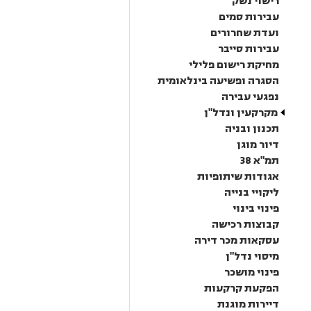
רישוי נשק
עבירות סמים
ועדת שחרורים
עבירות סייבר
מחיקת רישום פלילי
הסגרה ופשיעה בינלאומית
נפגעי עבירה
מקרקעין ונדל"ן
תכנון ובניה
דיור מוגן
תמ"א 38
אגודות שיתופיות
ליקויי בנייה
פינוי בינוי
קבוצות רכישה
עסקאות מכר דירה
מיסוי נדל"ן
פינוי מושכר
הפקעת קרקעות
דיירות מוגנת