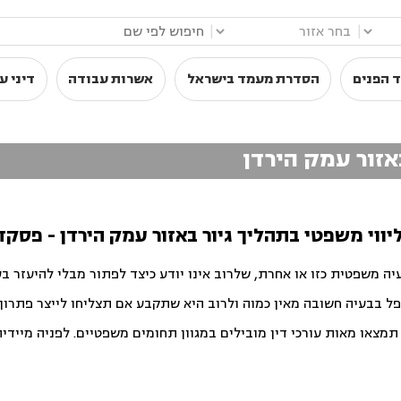
|
|
 הפנים
הסדרת מעמד בישראל
אשרות עבודה
דיני ע
באזור עמק הירדן
| ליווי משפטי בתהליך גיור באזור עמק הירדן - פסקד
יה משפטית כזו או אחרת, שלרוב אינו יודע כיצד לפתור מבלי להיעזר ב
פל בבעיה חשובה מאין כמוה ולרוב היא שתקבע אם תצליחו לייצר פתרון ט
צאו מאות עורכי דין מובילים במגוון תחומים משפטיים. לפניה מיידית ו