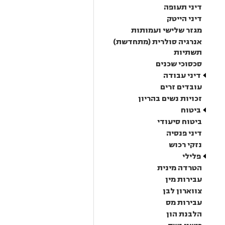
דיני תעופה
דיני הייטק
מגזר שלישי ועמותות
אנרגיה סולרית (מתחדשת)
תשתיות
סכסוכי שכנים
דיני עבודה
עובדים זרים
זכויות נשים בהריון
ביטוח
ביטוח סיעודי
דיני פנסיה
נזקי רכוש
פלילי
הטרדה מינית
עבירות מין
צווארון לבן
עבירות מס
הלבנת הון