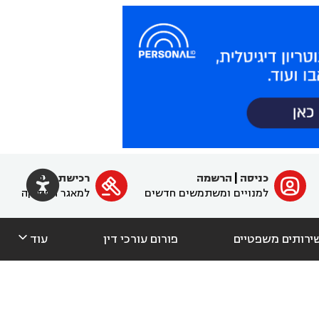

כניסה
|
הרשמה
רכישת מנוי
ﱐ

למנויים ומשתמשים חדשים
למאגר הפסיקה

ירותים משפטיים
פורום עורכי דין
עוד