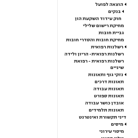
הוצאה לפועל
בנקים
חוק עידוד השקעת הון
מחיקת רישום שלילי
גביית חובות
מחיקת חובות והסדרי חובות
רשלנות רפואית
רשלנות רפואית- הריון ולידה
רשלנות רפואית - רפואת
שיניים
נזקי גוף ותאונות
תאונות דרכים
תאונות עבודה
תאונות ספורט
אובדן כושר עבודה
תאונות תלמידים
דיני תקשורת ואינטרנט
מיסים
מיסוי עירוני