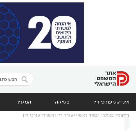

אינדקס עורכי דין
פסיקה
המגזין
מיקומך באתר:
עמוד ראשי
עורך דין ומשרדי עורכי דין