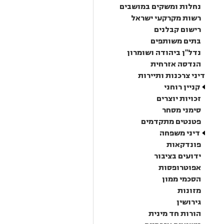
נחלות ומשקים במושבים
רשות מקרקעי ישראל
רישום קבלנים
בתים משותפים
נדל"ן ביהודה ושומרון
הנדסה אזרחית
דיני צרכנות ותיירות
קניין רוחני
זכויות יוצרים
סימני מסחר
פטנטים מתקדמים
דיני משפחה
פונדקאות
ידועים בציבור
אפוטרופסות
הסכמי ממון
מזונות
גירושין
הורות חד מינית