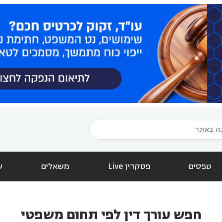
טפסים
פסקדין Live
משאלים
ש
חפש עורך דין לפי תחום משפטי