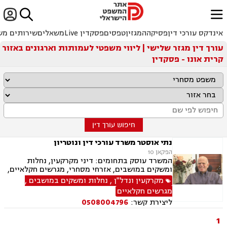


ﱐ
אינדקס עורכי דין
פסיקה
המגזין
טפסים
פסקדין Live
משאלים
שירותים מש
עורך דין מגזר שלישי | ליווי משפטי לעמותות וארגונים באזור
קרית אונו - פסקדין
חיפוש עורך דין
נתי אוסטר משרד עורכי דין ונוטריון
הפקאן 10
המשרד עוסק בתחומים: דיני מקרקעין, נחלות
ומשקים במושבים, אזרחי מסחרי, מגרשים חקלאיים,
דיני תאגידים, ליווי עסקי, עסקאות מכר דירה, נדל"ן,
מקרקעין ונדל"ן
,
נחלות ומשקים במושבים
,
משפט מסחרי, מגשרים, ירושות וצוואות, העברה בין
מגרשים חקלאיים
דורית, דיני חינוך, מגזר שלישי, זכויות נשים בהריון,
ליצירת קשר:
0508004796
נוטריון.
1