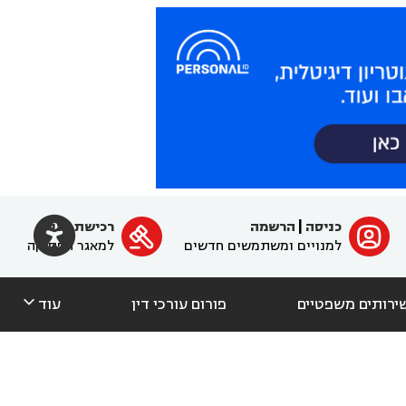

כניסה
|
הרשמה
רכישת מנוי
ﱐ

למנויים ומשתמשים חדשים
למאגר הפסיקה

ירותים משפטיים
פורום עורכי דין
עוד