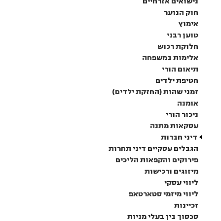
נישואים אזרחיים
חוק הנוער
אימוץ
טוען רבני
חלוקת רכוש
אלימות במשפחה
תיאום הורי
חטיפת ילדים
זמני שהות (החזקת ילדים)
אומנה
ניכור הורי
עסקאות מתנה
דיני חברות
הגבלים עסקיים דיני תחרות
פירוקים והקפאות הליכים
מיזוגים ורכישות
ליווי עסקי
ליווי מיזמי סטארטאפ
זכיינות
סכסוך בין בעלי מניות