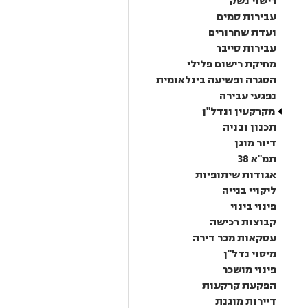
רישוי נשק
עבירות סמים
ועדת שחרורים
עבירות סייבר
מחיקת רישום פלילי
הסגרה ופשיעה בינלאומית
נפגעי עבירה
מקרקעין ונדל"ן
תכנון ובניה
דיור מוגן
תמ"א 38
אגודות שיתופיות
ליקויי בנייה
פינוי בינוי
קבוצות רכישה
עסקאות מכר דירה
מיסוי נדל"ן
פינוי מושכר
הפקעת קרקעות
דיירות מוגנת