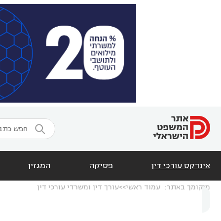

אינדקס עורכי דין
פסיקה
המגזין
מיקומך באתר:
עמוד ראשי
עורך דין ומשרדי עורכי דין