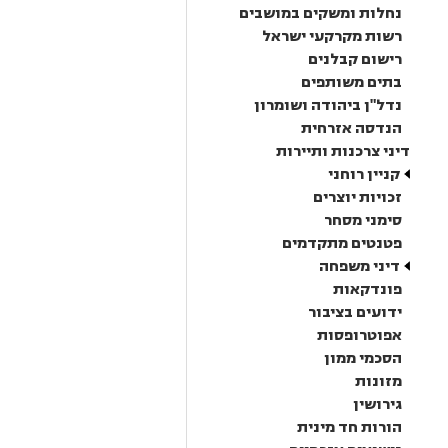
נחלות ומשקים במושבים
רשות מקרקעי ישראל
רישום קבלנים
בתים משותפים
נדל"ן ביהודה ושומרון
הנדסה אזרחית
דיני צרכנות ותיירות
קניין רוחני
זכויות יוצרים
סימני מסחר
פטנטים מתקדמים
דיני משפחה
פונדקאות
ידועים בציבור
אפוטרופסות
הסכמי ממון
מזונות
גירושין
הורות חד מינית