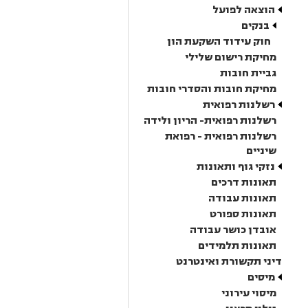
הוצאה לפועל
בנקים
חוק עידוד השקעת הון
מחיקת רישום שלילי
גביית חובות
מחיקת חובות והסדרי חובות
רשלנות רפואית
רשלנות רפואית- הריון ולידה
רשלנות רפואית - רפואת
שיניים
נזקי גוף ותאונות
תאונות דרכים
תאונות עבודה
תאונות ספורט
אובדן כושר עבודה
תאונות תלמידים
דיני תקשורת ואינטרנט
מיסים
מיסוי עירוני