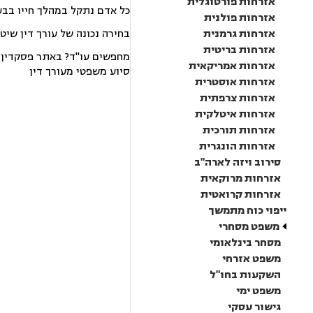
אזרחות פורטוגלית
כל אדם נתקל במהלך חייו בבע
אזרחות פולנית
אזרחות גרמנית
בחירה נכונה של עורך דין שיט
אזרחות בריטית
מחפשים עו"ד? באתר פסקדין תמ
אזרחות אמריקאית
סיוע משפטי מעורך דין
אזרחות אוסטרית
אזרחות צרפתית
אזרחות איטלקית
אזרחות תורכית
אזרחות הונגרית
סירוב ויזה לארה"ב
אזרחות מרוקאית
אזרחות קרואטית
ייפוי כוח מתמשך
משפט מסחרי
מסחר בינלאומי
משפט אזרחי
השקעות בחו"ל
משפט ימי
גישור עסקי