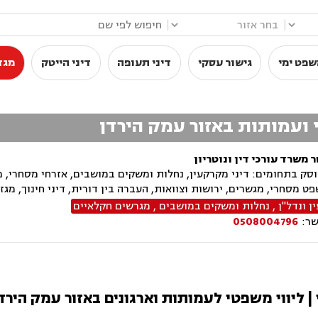
|
|
שפט ימי
גישור עסקי
דיני תעופה
דיני הייטק
מגז
י ועמותות באזור עמק הירדן
 משרד עורכי דין ונוטריון
ק בתחומים: דיני מקרקעין, נחלות ומשקים במושבים, אזרחי מסחרי, מגר
פט מסחרי, מגשרים, ירושות וצוואות, העברה בין דורית, דיני חינוך, מגזר 
 ונדל"ן
,
נחלות ומשקים במושבים
,
מגרשים חקלאיים
שר:
0508004796
| ליווי משפטי לעמותות וארגונים באזור עמק הירד