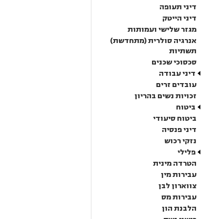
דיני תעופה
דיני הייטק
מגזר שלישי ועמותות
אנרגיה סולרית (מתחדשת)
תשתיות
סכסוכי שכנים
דיני עבודה
עובדים זרים
זכויות נשים בהריון
ביטוח
ביטוח סיעודי
דיני פנסיה
נזקי רכוש
פלילי
הטרדה מינית
עבירות מין
צווארון לבן
עבירות מס
הלבנת הון