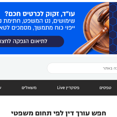
טפסים
פסקדין Live
משאלים
ש
חפש עורך דין לפי תחום משפטי