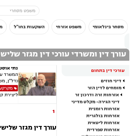
מסחר בינלאומי
משפט אזרחי
השקעות בחו"ל
מ
עורך דין ומשרדי עורכי דין מגזר שליש
נתי אוסטר
עורכי דין בתחום
המשרד עוס
דיני חוזים
נדל"ן, מש
מומחים לדין הזר
מקרקעין
אזרחות זרה ודרכון זר
ליצירת ק
דיני הגירה- מקלט מדיני
אזרחות רומנית
1
אזרחות בולגרית
אזרחות ליטאית
עורך דין מגזר שלישי 
אזרחות ספרדית