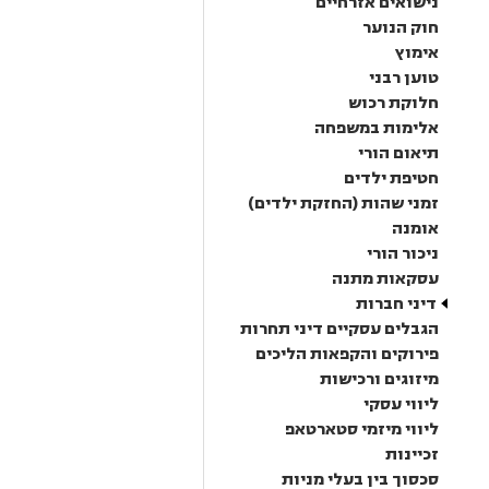
נישואים אזרחיים
חוק הנוער
אימוץ
טוען רבני
חלוקת רכוש
אלימות במשפחה
תיאום הורי
חטיפת ילדים
זמני שהות (החזקת ילדים)
אומנה
ניכור הורי
עסקאות מתנה
דיני חברות
הגבלים עסקיים דיני תחרות
פירוקים והקפאות הליכים
מיזוגים ורכישות
ליווי עסקי
ליווי מיזמי סטארטאפ
זכיינות
סכסוך בין בעלי מניות