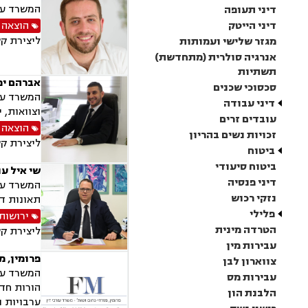
המשרד עוס
דיני תעופה
דיני הייטק
הוצאה 
ליצירת ק
מגזר שלישי ועמותות
אנרגיה סולרית (מתחדשת)
תשתיות
אברהם ימ
סכסוכי שכנים
המשרד עוס
דיני עבודה
וצוואות, 
עובדים זרים
הוצאה 
זכויות נשים בהריון
ליצירת ק
ביטוח
ביטוח סיעודי
שי איל עו
דיני פנסיה
המשרד עוס
נזקי רכוש
תאונות דר
פלילי
ירושות 
הטרדה מינית
ליצירת ק
עבירות מין
פרומין, מ
צווארון לבן
המשרד עוס
עבירות מס
הלבנת הון
ערבויות ו