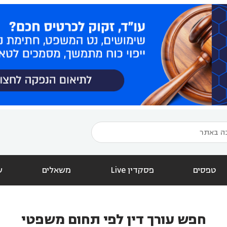
טפסים
פסקדין Live
משאלים
ש
חפש עורך דין לפי תחום משפטי