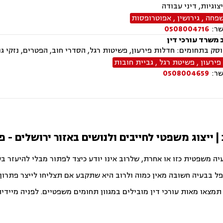
צוגיות, דיני עבודה
שפחה
,
גירושין
,
אפוטרופסות
שר:
0508004716
 משרד עורכי דין
ק בתחומים: חדלות פירעון, פשיטות רגל, הסדרי חוב, הפטרים, נזקי גו
פירעון
,
פשיטת רגל
,
גביית חובות
שר:
0508004659
 | ייצוג משפטי לחייבים ולנושים באזור ירושלים - 
יה משפטית כזו או אחרת, שלרוב אינו יודע כיצד לפתור מבלי להיעזר ב
פל בבעיה חשובה מאין כמוה ולרוב היא שתקבע אם תצליחו לייצר פתרון ט
צאו מאות עורכי דין מובילים במגוון תחומים משפטיים. לפניה מיידית ו