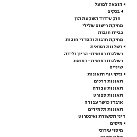
הוצאה לפועל
בנקים
חוק עידוד השקעת הון
מחיקת רישום שלילי
גביית חובות
מחיקת חובות והסדרי חובות
רשלנות רפואית
רשלנות רפואית- הריון ולידה
רשלנות רפואית - רפואת
שיניים
נזקי גוף ותאונות
תאונות דרכים
תאונות עבודה
תאונות ספורט
אובדן כושר עבודה
תאונות תלמידים
דיני תקשורת ואינטרנט
מיסים
מיסוי עירוני