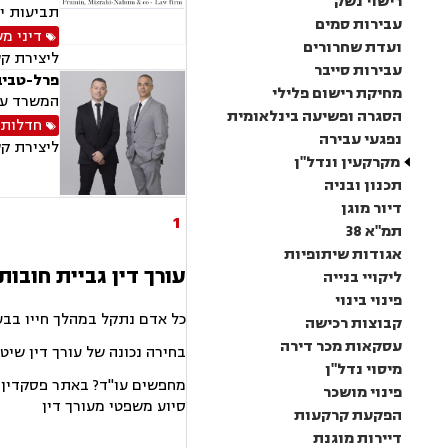
רישוי נשק
תביעות יי
עבירות סמים
דיני מ
ועדת שחרורים
ליצירת ק
עבירות סייבר
פרל-טביב
מחיקת רישום פלילי
המשרד עוס
הסגרה ופשיעה בינלאומית
חדלות 
נפגעי עבירה
ליצירת ק
מקרקעין ונדל"ן
תכנון ובניה
דיור מוגן
1
תמ"א 38
אגודות שיתופיות
עורך דין גביית חובות
ליקויי בנייה
פינוי בינוי
כל אדם נתקל במהלך חייו בבע
קבוצות רכישה
עסקאות מכר דירה
בחירה נכונה של עורך דין שיט
מיסוי נדל"ן
מחפשים עו"ד? באתר פסקדין תמ
פינוי מושכר
סיוע משפטי מעורך דין
הפקעת קרקעות
דיירות מוגנת