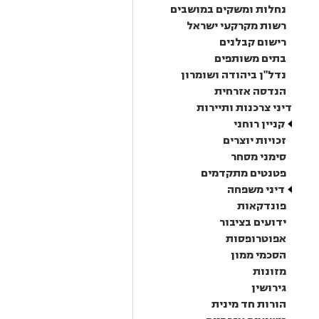
נחלות ומשקים במושבים
רשות מקרקעי ישראל
רישום קבלנים
בתים משותפים
נדל"ן ביהודה ושומרון
הנדסה אזרחית
דיני צרכנות ותיירות
קניין רוחני
זכויות יוצרים
סימני מסחר
פטנטים מתקדמים
דיני משפחה
פונדקאות
ידועים בציבור
אפוטרופסות
הסכמי ממון
מזונות
גירושין
הורות חד מינית