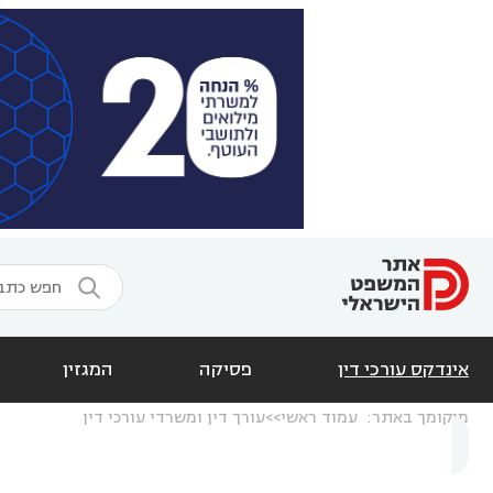

אינדקס עורכי דין
פסיקה
המגזין
מיקומך באתר:
עמוד ראשי
עורך דין ומשרדי עורכי דין