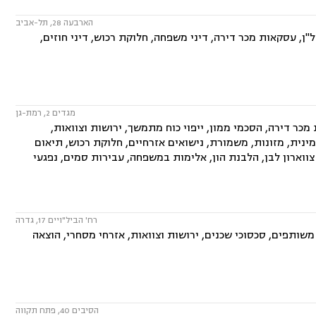
הארבעה 28, תל-אביב
ן, עסקאות מכר דירה, דיני משפחה, חלוקת רכוש, דיני חוזים,
מגדים 2, רמת-גן
ר דירה, הסכמי ממון, ייפוי כוח מתמשך, ירושות וצוואות,
מינית, מזונות, משמורת, נישואים אזרחיים, חלוקת רכוש, תיאום
, צווארון לבן, הלבנת הון, אלימות במשפחה, עבירות סמים, נפגעי
רח' הביל"ויים 17, גדרה
שותפים, סכסוכי שכנים, ירושות וצוואות, אזרחי מסחרי, הוצאה
הסיבים 40, פתח תקווה