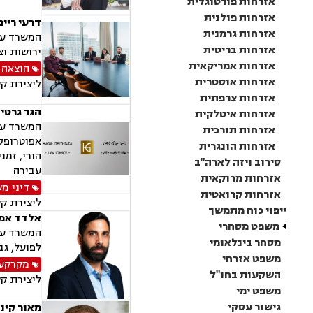
אזרחות פורטוגלית
אזרחות פולנית
דרעי רייפ
אזרחות גרמנית
המשרד עוס
אזרחות בריטית
ירושות וצ
אזרחות אמריקאית
הוצאה 
אזרחות אוסטרית
ליצירת ק
אזרחות צרפתית
הגר גרטי
אזרחות איטלקית
המשרד עוס
אזרחות תורכית
אפוטרופסו
אזרחות הונגרית
הורי, זמנ
סירוב ויזה לארה"ב
עבירה
אזרחות מרוקאית
דיני מ
אזרחות קרואטית
ליצירת ק
ייפוי כוח מתמשך
אלדד אמת
משפט מסחרי
המשרד עוס
מסחר בינלאומי
לפועל, גב
משפט אזרחי
מקרקעין
השקעות בחו"ל
ליצירת ק
משפט ימי
גישור עסקי
מאור קינ