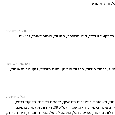
, חדלות פרעון
זבולון 6, קריית אתא
קרקעין ונדל"ן, דיני משפחה, מזונות, ביטוח לאומי, ירושות
חסן שוקרי 2, חיפה
, גביית חובות, חדלות פירעון, פינוי מושכר, נזקי גוף ותאונות,
הלל 8, ירושלים
ות, משמורת, ייפוי כוח מתמשך, ידועים בציבור, חלוקת רכוש,
הורות חד מינית, הסכמי ממון, דיני מקרקעין, עסקאות מכר דירה, נדל"ן, ליקויי בנייה, פינוי בינוי, פינוי מושכר, תמ"א 38, דיירות מוגנת , בנקים,
 חדלות פירעון, פשיטת רגל, הוצאה לפועל, גביית חובות, דיני חברות,