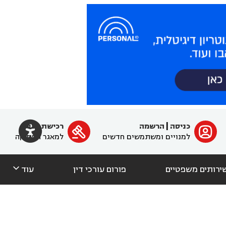

כניסה
|
הרשמה
רכישת מנוי
ﱐ

למנויים ומשתמשים חדשים
למאגר הפסיקה

ירותים משפטיים
פורום עורכי דין
עוד