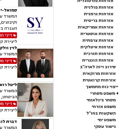
אזרחות פורטוגלית
אזרחות פולנית
סמואל-יני
אזרחות גרמנית
אזרחות בריטית
וקיבוצים,
אזרחות אמריקאית
העברה בין
אזרחות אוסטרית
דיני חו
אזרחות צרפתית
ליצירת ק
אזרחות איטלקית
לוין וולק
אזרחות תורכית
המשרד עוס
אזרחות הונגרית
דיני מ
סירוב ויזה לארה"ב
ליצירת ק
אזרחות מרוקאית
אזרחות קרואטית
ליטל רוא
ייפוי כוח מתמשך
המשרד עוס
משפט מסחרי
הביטחון, 
מסחר בינלאומי
דיני מ
משפט אזרחי
ליצירת ק
השקעות בחו"ל
משפט ימי
דברת לוב
גישור עסקי
המשרד עוס