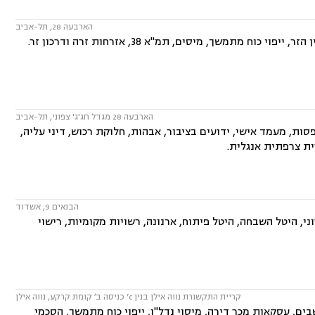
הארבעה 28, תל-אביב
תמשך, מיסים, תמ"א 38, אזרחות זרה ודרכון זר.
הארבעה 28 מגדל חג'ג' צפוני, תל-אביב
ות, מעמד אישי, ידועים בציבור, אבהות, חלוקת רכוש, דיני עליה,
ית צרפתית אנגלית.
הבנאים 9, אשדוד
וני, היטל השבחה, היטל פיתוח, ארנונה, רשויות מקומיות, רישוי
קריית התקשורת נווה אילן בנין c’ כניסה ב׳ קומת קרקע, נווה אילן
ם, עסקאות מכר דירה, מיסוי נדל"ן, ייפוי כוח מתמשך, הסכמי