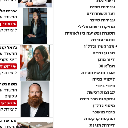
רישוי נשק
עבירות סמים
איריס אלי
ועדת שחרורים
המשרד עוסק 
עבירות סייבר
נוטריון
מחיקת רישום פלילי
ליצירת ק
הסגרה ופשיעה בינלאומית
נפגעי עבירה
מקרקעין ונדל"ן
ג'ואל קוס
תכנון ובניה
המשרד עוס
דיור מוגן
דיני מקרק
תמ"א 38
ירושות 
אגודות שיתופיות
ליצירת ק
ליקויי בנייה
משה גשיי
פינוי בינוי
המשרד עוס
קבוצות רכישה
עסקים
עסקאות מכר דירה
מקרקעין
מיסוי נדל"ן
ליצירת ק
פינוי מושכר
הפקעת קרקעות
זהר שדה 
דיירות מוגנת
המשרד עוס