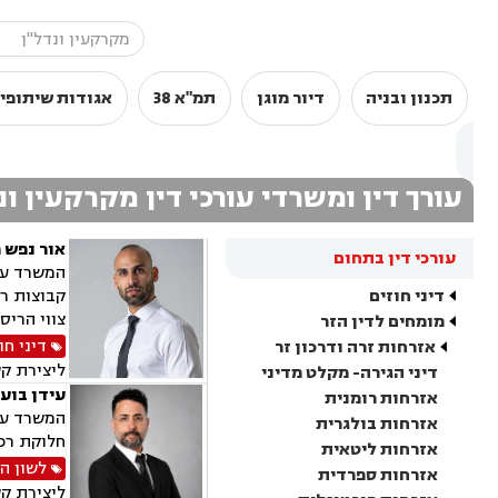
תכנון ובניה
דיור מוגן
תמ"א 38
אגודות שיתופי
עורך דין ומשרדי עורכי דין מקרקעין ו
אור נפש 
עורכי דין בתחום
המשרד עוס
דיני חוזים
קבוצות רכ
צווי הריס
מומחים לדין הזר
דיני חו
אזרחות זרה ודרכון זר
ליצירת ק
דיני הגירה- מקלט מדיני
עידן בועז
אזרחות רומנית
המשרד עוס
אזרחות בולגרית
חלוקת רכו
אזרחות ליטאית
לשון ה
אזרחות ספרדית
ליצירת ק