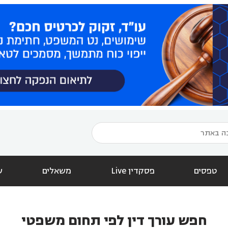
טפסים
פסקדין Live
משאלים
ש
חפש עורך דין לפי תחום משפטי