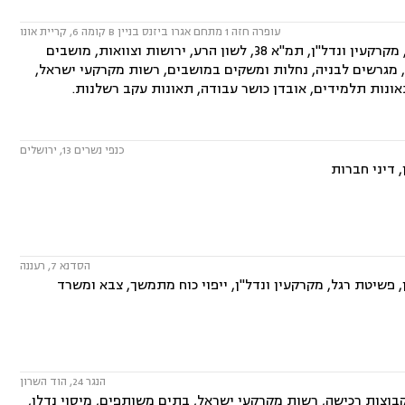
עופרה חזה 1 מתחם אגרו ביזנס בניין B קומה 6, קריית אונו
המשרד עוסק בתחומים: דיני חוזים, ייפוי כוח מתמשך, תביעות ביטוח ונזקי רכוש, מקרקעין ונדל"ן, תמ"א 38, לשון הרע, ירושות וצוואות, מושבים
ירה, מגרשים לבניה, נחלות ומשקים במושבים, רשות מקרקעי ישראל,
תאונות תלמידים, אובדן כושר עבודה, תאונות עקב רשלנות.
כנפי נשרים 13, ירושלים
 דיני חברות
הסדנא 7, רעננה
פשיטת רגל, מקרקעין ונדל"ן, ייפוי כוח מתמשך, צבא ומשרד
הנגר 24, הוד השרון
בוצות רכישה, רשות מקרקעי ישראל, בתים משותפים, מיסוי נדלן,