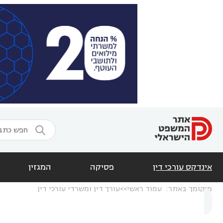

אינדקס עורכי דין
פסיקה
המגזין
מיקומך באתר:
עמוד ראשי
עורך דין ומשרדי עורכי דין