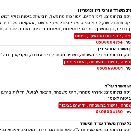
ב משרד עורכי דין ונוטריון
 קבוצות רכישה, ליקוי בניה, פינוי בינוי, פינוי מושכר, עסקאות מכר ד
 דורית, בן ממשיך, נזקי גוף ותאונות, תאונות דרכים, תאונות עבודה, 
זים
,
ייפוי כוח מתמשך
,
ביטוח
שר:
0508004754
ן משרד עורכי דין
ק בתחומים: דיני משפחה, משפט מסחרי, דיני עבודה, מקרקעין ונדל"ן,
שפחה
,
גישור במשפחה
,
הסכמי ממון
שר:
0509693001
ש משרד עו"ד
ק בתחומים: אזרחי מסחרי, דיני משפחה, הוצאה לפועל, חדלות פירעון, 
ביטוח לאומי.
שפחה
,
גישור במשפחה
,
ידועים בציבור
שר:
0508004780
ל שרון משרד עו"ד וגישור
ק בתחומים: מקרקעין ונדל"ן, עסקאות מכר דירה, מושבים וקיבוצים, ק