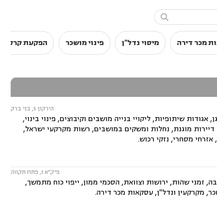

ת מכר דירה
מיסוי נדל"ן
פינוי מושכר
הפקעת קרקעו
הירקון 5, בני ברק
 אגודות שיתופיות, ליקויי בנייה מושבים וקיבוצים, פינוי בינוי,
 דיירות מוגנת, נחלות ומשקים במושבים, רשות מקרקעי ישראל,
אזרחי מסחרי, נזקי רכוש.
פיק"א 1, פתח תקווה
ה, זמני שהות, ירושות וצוואת, הסכמי ממון, ייפוי כוח מתמשך,
כר, מקרקעין ונדל"ן, עסקאות מכר דירה.