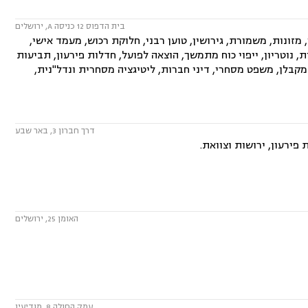
בית הדפוס 12 כניסה A, ירושלים
ונות, משמורת, גירושין, טוען רבני, חלוקת רכוש, מעמד אישי,
ת, נוטריון, ייפוי כוח מתמשך, הוצאה לפועל, חדלות פירעון, תביעות
מקבלן, משפט מסחרי, דיני חברות, ליטיגציה מסחרית ונדל"נית,
דרך חברון 3, באר שבע
פירעון, ירושות וצוואת.
האומן 25, ירושלים
עמק החולה 8, מודיעין