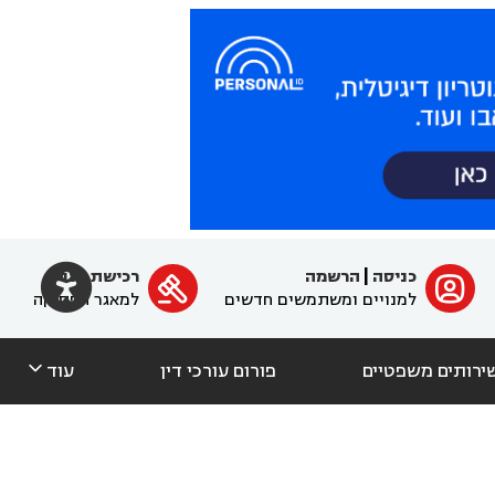

כניסה
|
הרשמה
רכישת מנוי
ﱐ

למנויים ומשתמשים חדשים
למאגר הפסיקה

ירותים משפטיים
פורום עורכי דין
עוד