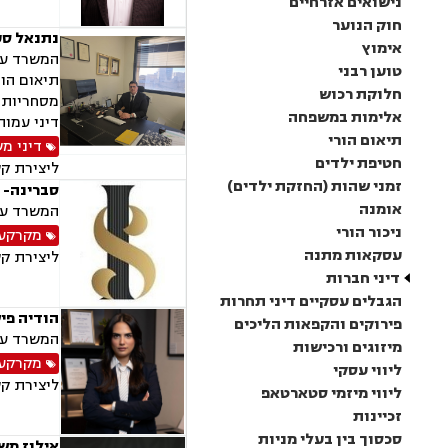
נישואים אזרחיים
חוק הנוער
נתנאל סע
אימוץ
המשרד עוס
טוען רבני
תיאום הור
חלוקת רכוש
מסחריות, 
אלימות במשפחה
דיני עמות
תיאום הורי
דיני מ
חטיפת ילדים
ליצירת ק
זמני שהות (החזקת ילדים)
סברינה- י
אומנה
המשרד עוס
ניכור הורי
מקרקעין
עסקאות מתנה
ליצירת ק
דיני חברות
הגבלים עסקיים דיני תחרות
הודיה פי
פירוקים והקפאות הליכים
המשרד עוס
מיזוגים ורכישות
מקרקעין
ליווי עסקי
ליצירת ק
ליווי מיזמי סטארטאפ
זכיינות
סכסוך בין בעלי מניות
אילוז משר