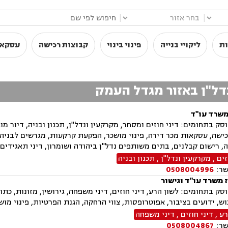
|
|
ות
ליקויי בנייה
פינוי בינוי
קבוצות רכישה
עסקאו
נדל"ן באזור מגדל העמק
משרד עו"ד
ק בתחומים: דיני חוזים ומסחר, מקרקעין ונדל"ן, תכנון ובניה, דיור מוגן,
ישה, עסקאות מכר דירה, פינוי מושכר, הפקעת קרקעות, מגרשים לבניה
ה, רישום קבלנים, בתים משותפים נדל"ן ביהודה ושומרון, דיני תאגידים, 
זים
,
מקרקעין ונדל"ן
,
תכנון ובניה
שר:
0508004996
 משרד עו"ד וגישור
ק בתחומים: לשון הרע, דיני חוזים, דיני משפחה, גירושין, מזונות, כתוב
ש, ידועים בציבור, אפוטרופסות, צווי הרחקה, הגנת הפרטיות, פינוי מוש
רע
,
דיני חוזים
,
דיני משפחה
שר:
0508004867