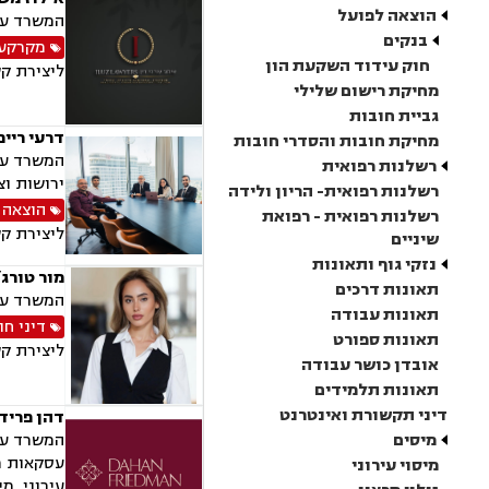
הוצאה לפועל
המשרד עוסק בתחו
בנקים
מקרקעין
חוק עידוד השקעת הון
ליצירת ק
מחיקת רישום שלילי
גביית חובות
דרעי רייפ
מחיקת חובות והסדרי חובות
המשרד עוס
רשלנות רפואית
ירושות וצ
רשלנות רפואית- הריון ולידה
הוצאה 
רשלנות רפואית - רפואת
ליצירת ק
שיניים
נזקי גוף ותאונות
מור טורג
תאונות דרכים
המשרד עוס
תאונות עבודה
דיני חו
תאונות ספורט
ליצירת ק
אובדן כושר עבודה
תאונות תלמידים
דיני תקשורת ואינטרנט
דהן פרידמ
מיסים
עסקאות מק
מיסוי עירוני
עירוני, מי