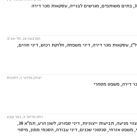
הארבעה 28, תל-אביב
ן, עסקאות מכר דירה, דיני משפחה, חלוקת רכוש, דיני חוזים,
יצחק מודעי 2, רחובות
כר דירה, משפט מסחרי
רחה פריאר 9, באר שבע
המשרד עוסק בתחומים: משפט מסחרי, דיני חברות, ליטיגציה מסחרית ונדל"נית, צווי מניעה, תביעות ייצוגיות, דיני ספורט, לשון הרע, תמ"א 38,
, משפט אזרחי, סכסוכי שכנים, דיני עבודה, הסכמי ממון, מיסוי