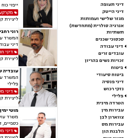
דיני תעופה
ייפוי כוח
דיני הייטק
מקרקעין
מגזר שלישי ועמותות
ליצירת ק
אנרגיה סולרית (מתחדשת)
רוני רחבי
תשתיות
המשרד עוס
סכסוכי שכנים
דיני עבודה
דיני עבודה
דיני חו
עובדים זרים
ליצירת ק
זכויות נשים בהריון
ביטוח
עובדיה ש
ביטוח סיעודי
המשרד עוס
דיני פנסיה
פלילי
נזקי רכוש
דיני מ
פלילי
ליצירת ק
הטרדה מינית
עבירות מין
מוטי ימין
משרד עוסק
צווארון לבן
כספיים, ד
עבירות מס
דיני מ
הלבנת הון
ליצירת ק