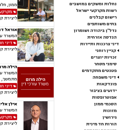
נחלות ומשקים במושבים
ממון, חלו
רשות מקרקעי ישראל
מקרקעין
רישום קבלנים
ליצירת ק
בתים משותפים
אוראל דו
נדל"ן ביהודה ושומרון
המשרד עוס
הנדסה אזרחית
דיני חו
דיני צרכנות ותיירות
ליצירת ק
קניין רוחני
זכויות יוצרים
סימני מסחר
הילה מרום
פטנטים מתקדמים
המשרד עוס
דיני משפחה
מתמשך, נו
פונדקאות
דיני חו
ידועים בציבור
ליצירת ק
אפוטרופסות
הסכמי ממון
אילן אליה
המשרד עוס
מזונות
מקרקעין
גירושין
ליצירת ק
הורות חד מינית