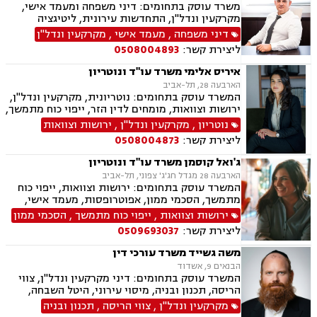
משרד עוסק בתחומים: דיני משפחה ומעמד אישי,
מקרקעין ונדל"ן, התחדשות עירונית, ליטיגציה
אזרחית-מסחרית, סכסוכים חוזיים, סכסוכים כספיים,
דיני משפחה
,
מעמד אישי
,
מקרקעין ונדל"ן
דיני חברות, ירושות וצוואות, ייפוי כוח מתמשך,
ליצירת קשר:
0508004893
גישור.
איריס אלימי משרד עו"ד ונוטריון
הארבעה 28, תל-אביב
המשרד עוסק בתחומים: נוטריונית, מקרקעין ונדל"ן,
ירושות וצוואות, מומחים לדין הזר, ייפוי כוח מתמשך,
מיסים, תמ"א 38, אזרחות זרה ודרכון זר.
נוטריון
,
מקרקעין ונדל"ן
,
ירושות וצוואות
ליצירת קשר:
0508004873
ג'ואל קוסמן משרד עו"ד ונוטריון
הארבעה 28 מגדל חג'ג' צפוני, תל-אביב
המשרד עוסק בתחומים: ירושות וצוואות, ייפוי כוח
מתמשך, הסכמי ממון, אפוטרופסות, מעמד אישי,
ידועים בציבור, אבהות, חלוקת רכוש, דיני עליה, דיני
ירושות וצוואות
,
ייפוי כוח מתמשך
,
הסכמי ממון
מקרקעין, עסקאות מכר דירה מקבלן או יד שניה,
ליצירת קשר:
0509693037
מיסוי מקרקעין, נוטריון עברית צרפתית אנגלית.
משה גשייד משרד עורכי דין
הבנאים 9, אשדוד
המשרד עוסק בתחומים: דיני מקרקעין ונדל"ן, צווי
הריסה, תכנון ובניה, מיסוי עירוני, היטל השבחה,
היטל פיתוח, ארנונה, רשויות מקומיות, רישוי עסקים
מקרקעין ונדל"ן
,
צווי הריסה
,
תכנון ובניה