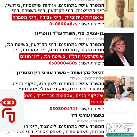
בעלי מלאכה 205, נתיבות
המשרד עוסק בתחומים: אגודות שיתופיות, גירושין,
דיני התיישנות, דיני מקרקעין, דיני משפחה, דיני
נזיקין, דיני עבודה, תעבורה, נזקי גוף, משפט אזרחי,
אגודות שיתופיות
,
דיני עבודה
,
דיני משפחה
חקלאי- עסקי, עובדים זרים, מושבים וקיבוצים,
ליצירת קשר:
0508004875
משמורת, הוצאה לפועל, לשון הרע, מגרשים
חקלאיים, מגרשים לבניה, נחלות ומשקים במושבים,
בן-עטיה, סרי, משרד עו"ד ונוטריון
תאונות דרכים ותאונות עבודה.
רוטשילד 53, בת ים
המשרד עוסק בתחומים: דיני מקרקעין, פשיטת רגל,
חוזים ומסחר, תאונות דרכים, דיני עמותות, דיני
תאגידים, הסכמי ממון, חדלות פרעון, חוקתי ומנהלי,
מקרקעין ונדל"ן
,
פשיטת רגל
,
דיני חוזים
ידועים בציבור, ירושות וצוואות, ליווי עסקי,
ליצירת קשר:
0508004605
ליטיגציה, ליקויי בנייה, תמ"א 38, היטל השבחה,
חלוקת רכוש, מגרשים לבניה , נדל"ן, נוטריון,
דניאל כהן ושות' – משרד עורכי דין ונוטריון
עסקאות מכר דירה, פינוי בינוי, פינוי מושכר, פירוקים
שדרות הרצל 1, אשדוד
והקפאות הליכים, צווי הריסה, צווי מניעה, רשויות
המשרד עוסק בתחומים: לשון הרע, ליקויי בנייה,
מקומיות, רשות מקרקעי ישראל, תאונות עבודה,
עסקאות מכר דירה, חוקתי ומנהלי, אסטרטגיה
תאונות עקב רשלנות, תאונות ספורט, תאונות
משפטית, דיני בחירות, דיני עמותות ונוטריון
ליקויי בנייה
,
עסקאות מכר דירה
,
משפט מנהלי
תלמידים, תכנון ובניה, ייפוי כוח מתשמך, גישור
ובוררויות
וחוקתי
ליצירת קשר:
0508004747
ג.ספרן עורכי דין
צלע הר 2, הרצליה
המשרד עוסק בתחומים: ליטיגציה, דיני חוזים, דיני
חברות, משפט אזרחי, משפט מסחרי, דיני תאגידים,
מקרקעין ונדל"ן, עסקאות מכר דירה, גישור