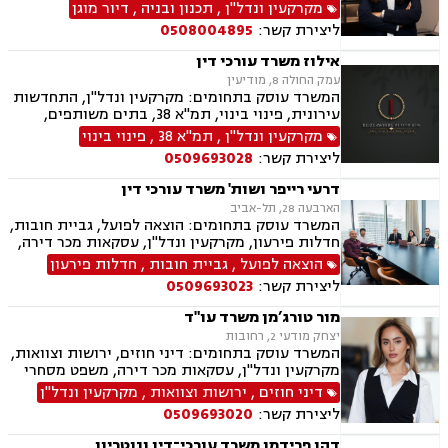
מקרקעין ונדל"ן
,
תכנון ובניה
,
דיור מוגן
ליצירת קשר:
0508004895
אילוז משרד עורכי דין
עמק החולה 8, מודיעין
המשרד עוסק בתחומים: מקרקעין ונדל"ן, התחדשות
עירונית, פינוי בינוי, תמ"א 38, בתים משותפים,
מגרשים לבנייה, עסקאות מכר דירה
מקרקעין ונדל"ן
,
תמ"א 38
,
פינוי בינוי
ליצירת קשר:
0509693028
דרעי רייפר ושות' משרד עורכי דין
הארבעה 28, תל-אביב
המשרד עוסק בתחומים: הוצאה לפועל, גביית חובות,
חדלות פירעון, מקרקעין ונדל"ן, עסקאות מכר דירה,
דיני משפחה, חלוקת רכוש, דיני חוזים, ירושות
הוצאה לפועל
,
גביית חובות
,
חדלות פירעון
וצוואות.
ליצירת קשר:
0509693023
מור טורג’מן משרד עו"ד
יצחק מודעי 2, רחובות
המשרד עוסק בתחומים: דיני חוזים, ירושות וצוואות,
מקרקעין ונדל"ן, עסקאות מכר דירה, משפט מסחרי
דיני חוזים
,
ירושות וצוואות
,
מקרקעין ונדל"ן
ליצירת קשר:
0509693020
דהן פרידמן משרד עורכי־דין ונוטריון