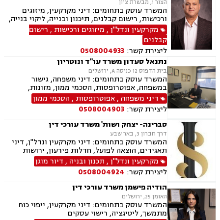
הצור 1, מבשרת ציון
המשרד עוסק בתחומים: דיני מקרקעין, מיזוגים
ורכישות, רישום קבלנים, תיכנון ובנייה, ליקוי בנייה,
מגרשים לבנייה.
מקרקעין ונדל"ן
,
מיזוגים ורכישות
,
רישום
קבלנים
ליצירת קשר:
0508004933
נתנאל סעדון משרד עו"ד ונוטריון
בית הדפוס 12 כניסה A, ירושלים
המשרד עוסק בתחומים: דיני משפחה, גישור
במשפחה, אפוטרופסות, הסכמי ממון, מזונות,
משמורת, גירושין, טוען רבני, חלוקת רכוש, מעמד
דיני משפחה
,
אפוטרופסות
,
הסכמי ממון
אישי, תיאום הורי, זמני שהות, ניכור הורי, עסקאות
ליצירת קשר:
0508004903
מתנה, ידועים בציבור, ירושות וצוואות, נוטריון, ייפוי
כוח מתמשך, הוצאה לפועל, חדלות פירעון, תביעות
סברינה- יצחק ושות' משרד עורכי דין
מסחריות, דיני חוזים, מקרקעין ונדל"ן, עסקאות מכר
דרך חברון 3, באר שבע
דירה, עסקאות מכר יד שניה מקבלן, משפט מסחרי,
המשרד עוסק בתחומים: דיני מקרקעין ונדל"ן, דיני
דיני חברות, ליטיגציה מסחרית ונדל"נית, דיני
תאגידים, הוצאה לפועל, חדלות פירעון, ירושות
עמותות
וצוואת.
מקרקעין ונדל"ן
,
תכנון ובניה
,
דיור מוגן
ליצירת קשר:
0508004924
הודיה פישמן משרד עורכי דין
האומן 25, ירושלים
המשרד עוסק בתחומים: דיני מקרקעין, ייפוי כוח
מתמשך, ליטיגציה, רישוי עסקים