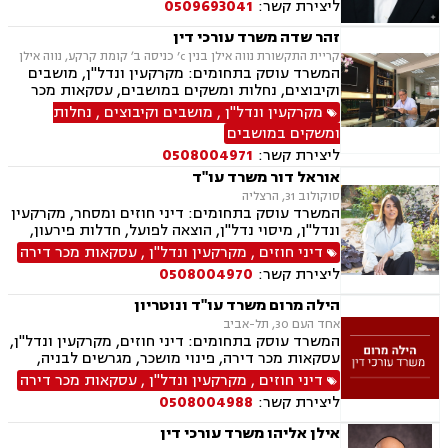
ליצירת קשר:
0509693041
זהר שדה משרד עורכי דין
קריית התקשורת נווה אילן בנין c’ כניסה ב׳ קומת קרקע, נווה אילן
המשרד עוסק בתחומים: מקרקעין ונדל"ן, מושבים
וקיבוצים, נחלות ומשקים במושבים, עסקאות מכר
דירה, מיסוי נדל"ן, ייפוי כוח מתמשך, הסכמי ממון,
מקרקעין ונדל"ן
,
מושבים וקיבוצים
,
נחלות
חלוקת רכוש, עסקאות מתנה, אפוטרופסות, רשויות
ומשקים במושבים
מקומיות, אגודות שיתופיות, גישור ובוררות, דיני
ליצירת קשר:
0508004971
חוזים.
אוראל דור משרד עו"ד
סוקולוב 31, הרצליה
המשרד עוסק בתחומים: דיני חוזים ומסחר, מקרקעין
ונדל"ן, מיסוי נדל"ן, הוצאה לפועל, חדלות פירעון,
גביית חובות, משפט אזרחי.
דיני חוזים
,
מקרקעין ונדל"ן
,
עסקאות מכר דירה
ליצירת קשר:
0508004970
הילה מרום משרד עו"ד ונוטריון
אחד העם 30, תל-אביב
המשרד עוסק בתחומים: דיני חוזים, מקרקעין ונדל"ן,
עסקאות מכר דירה, פינוי מושכר, מגרשים לבניה,
מיסוי מקרקעין, ירושות וצוואת, ייפוי כוח מתמשך,
דיני חוזים
,
מקרקעין ונדל"ן
,
עסקאות מכר דירה
נוטריון.
ליצירת קשר:
0508004988
אילן אליהו משרד עורכי דין