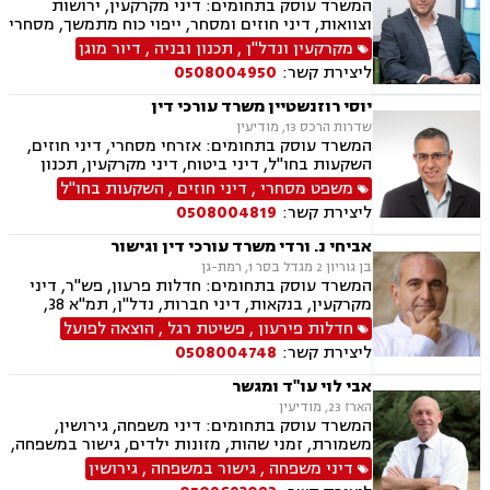
המשרד עוסק בתחומים: דיני מקרקעין, ירושות
וצוואות, דיני חוזים ומסחר, ייפוי כוח מתמשך, מסחרי
אזרחי
מקרקעין ונדל"ן
,
תכנון ובניה
,
דיור מוגן
ליצירת קשר:
0508004950
יוסי רוזנשטיין משרד עורכי דין
שדרות הרכס 13, מודיעין
המשרד עוסק בתחומים: אזרחי מסחרי, דיני חוזים,
השקעות בחו"ל, דיני ביטוח, דיני מקרקעין, תכנון
ובניה, ליקויי בניה, מושבים וקיבוצים, פינוי בינוי,
משפט מסחרי
,
דיני חוזים
,
השקעות בחו"ל
קבוצות רכישה, עסקאות מכר דירה, נדל"ן, פינוי
ליצירת קשר:
0508004819
מושכר, הפקעת קרקעות, מגרשים לבניה,נחלות
ומשקים במושבים, רשות מקרקעי ישראל, צווי
אביחי נ. ורדי משרד עורכי דין וגישור
הריסה, דיני חברות, ליווי עסקי, מיסוי נדל"ן, תמא
בן גוריון 2 מגדל בסר 1, רמת-גן
38, פשיטת רגל, תביעות ייצוגיות
המשרד עוסק בתחומים: חדלות פרעון, פש"ר, דיני
מקרקעין, בנקאות, דיני חברות, נדל"ן, תמ"א 38,
מיוסי מקרקעין, ליטגציה, גישור עסקי
חדלות פירעון
,
פשיטת רגל
,
הוצאה לפועל
ליצירת קשר:
0508004748
אבי לוי עו"ד ומגשר
הארז 23, מודיעין
המשרד עוסק בתחומים: דיני משפחה, גירושין,
משמורת, זמני שהות, מזונות ילדים, גישור במשפחה,
ניכור הורי, פירוק שיתוף, ייצוג בבית דין רבני "גיטין",
דיני משפחה
,
גישור במשפחה
,
גירושין
הסכמי ממון, אפוטרופסות, ייפוי כוח מתמשך, ירושות