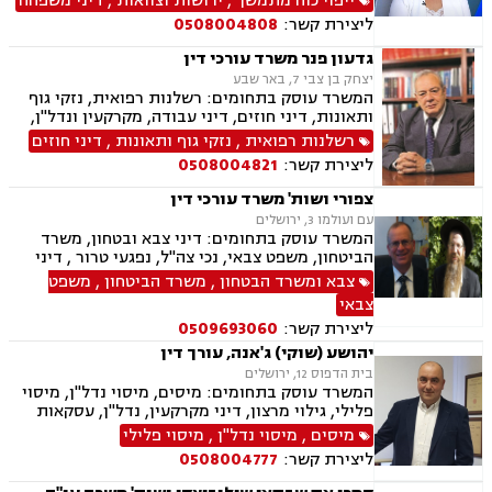
ייפוי כוח מתמשך
,
ירושות וצוואות
,
דיני משפחה
רשלנות רפואית, נוטריון
ליצירת קשר:
0508004808
גדעון פנר משרד עורכי דין
יצחק בן צבי 7, באר שבע
המשרד עוסק בתחומים: רשלנות רפואית, נזקי גוף
ותאונות, דיני חוזים, דיני עבודה, מקרקעין ונדל"ן,
דיני משפחה, בנקים, פלילי, נזקי גוף, תאונות עבודה,
רשלנות רפואית
,
נזקי גוף ותאונות
,
דיני חוזים
תאונות דרכים, משפט מסחרי, תביעות ביטוח ונזקי
ליצירת קשר:
0508004821
רכוש, ייפוי כוח מתמשך, נוטריון , רשלנות רפואית-
הריון ולידה, לשון הרע, תאונות ספורט, בריאות
צפורי ושות' משרד עורכי דין
הנפש, אובדן כושר עבודה , תאונות תלמידים,
עם ועולמו 3, ירושלים
תאונות עקב רשלנות, נזקי רכוש, קבלנות חוזית,
המשרד עוסק בתחומים: דיני צבא ובטחון, משרד
השקעות בחו"ל, דין משמעתי, עובדים זרים, זכויות
הביטחון, משפט צבאי, נכי צה"ל, נפגעי טרור , דיני
נשים בהריון, תכנון ובניה, דיור מוגן, אגודות
ביטוח, ביטוח לאומי, דיני מקרקעין, עסקאות מכר
צבא ומשרד הבטחון
,
משרד הביטחון
,
משפט
שיתופיות, ליקויי בנייה, מושבים וקיבוצים , ועוד
דירה, תמ"א 38, ייפוי כח מתמשך
צבאי
ליצירת קשר:
0509693060
יהושע (שוקי) ג'אנה, עורך דין
בית הדפוס 12, ירושלים
המשרד עוסק בתחומים: מיסים, מיסוי נדל"ן, מיסוי
פלילי, גילוי מרצון, דיני מקרקעין, נדל"ן, עסקאות
מכר דירה, פינוי בינוי, קבוצות רכישה, תמ"א 38
מיסים
,
מיסוי נדל"ן
,
מיסוי פלילי
ליצירת קשר:
0508004777