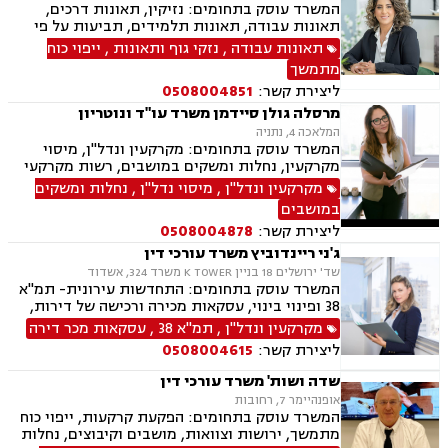
המשרד עוסק בתחומים: נזיקין, תאונות דרכים,
תאונות עבודה, תאונות תלמידים, תביעות על פי
פוליסה, תאונות מדרכה, רשלנות רפואית, רשלנות
תאונות עבודה
,
נזקי גוף ותאונות
,
ייפוי כוח
רפואית בניתוחי פלסטיקה, אי גילוי/אבחנה שגויה,
מתמשך
דיני מקרקעין, הסכמי שכירות, עסקאות מכר דירה,
ליצירת קשר:
0508004851
ירושות וצוואות, ייצוג משפטי בהתנגדויות לצוואה,
הוצאת צו ירושה, ייפוי כוח מתמשך, נוטריון
מרסלה גולן סיידמן משרד עו"ד ונוטריון
המלאכה 4, נתניה
המשרד עוסק בתחומים: מקרקעין ונדל"ן, מיסוי
מקרקעין, נחלות ומשקים במושבים, רשות מקרקעי
ישראל, בתים משותפים, נדל"ן ביהודה ושומרון, פינוי
מקרקעין ונדל"ן
,
מיסוי נדל"ן
,
נחלות ומשקים
בינוי, עסקאות מכר דירה, ירושות וצוואות, ייפוי כוח
במושבים
מתמשך, נוטריון ספרדי, אנגלית ופורטוגזית.
ליצירת קשר:
0508004878
ג'ני ריינדוביץ משרד עורכי דין
שד' ירושלים 18 בניין K TOWER משרד 324, אשדוד
המשרד עוסק בתחומים: התחדשות עירונית- תמ"א
38 ופינוי בינוי, עסקאות מכירה ורכישה של דירות,
קרקעות ומגרשים לבניה, רישום זכויות בטאבו, נדל"ן
מקרקעין ונדל"ן
,
תמ"א 38
,
עסקאות מכר דירה
מסחרי, עסקאות מניבות, ניהול נכסים, דיור ציבורי,
ליצירת קשר:
0508004615
הסכמי שכירות, פינוי מושכר, הקמת חברות, הסכמים
מסחריים, בניית אסטרטגיה משפטית עסקית, ליווי
שדה ושות' משרד עורכי דין
עסקי, הבראת חברה, פירוק חברה.
אופנהיימר 7, רחובות
המשרד עוסק בתחומים: הפקעת קרקעות, ייפוי כוח
מתמשך, ירושות וצוואות, מושבים וקיבוצים, נחלות