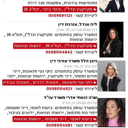
התחדשות עירונית, עסקאות מכר דירה
מקרקעין ונדל"ן
,
פינוי בינוי
,
תמ"א 38
ליצירת קשר:
0509691121
ליה אנדל, עורכת דין
דרך מנחם בגין 52, תל-אביב
המשרד עוסק בתחומים: מקרקעין ונדל"ן, תמ"א 38 ,
ירושות וצוואות
מקרקעין ונדל"ן
,
תמ"א 38
,
ירושות וצוואות
ליצירת קשר:
0508004842
ניצן הלל משרד עורכי דין
יונה בלוך 12, הוד השרון
המשרד עוסק בתחומים: נזקי גוף ותאונות, דיני
חוזים ומסחר, דיני מקרקעין, ירושות וצוואות, ייפוי
כוח מתמשך
נזקי גוף ותאונות
,
תאונות דרכים
,
תאונות עבודה
ליצירת קשר:
0508004921
שרה זנאתי אדרי משרד עו"ד
שדרות הגעתון 29, נהריה
המשרד עוסק בתחומים: ביטוח לאומי, דיני משפחה,
ייפוי כוח מתמשך, ירושות וצוואות, ידועים בציבור,
הסכמי ממון, גישור במשפחה, מזונות, אפוטרופסות,
ביטוח לאומי
,
דיני משפחה
,
ירושות וצוואות
משמורת, מקרקעין ונדל"ן, עסקאות מכר דירה, נזקי
ליצירת קשר:
0508004681
גוף ותאונות, תאונות דרכים, תאונות ספורט, תאונות