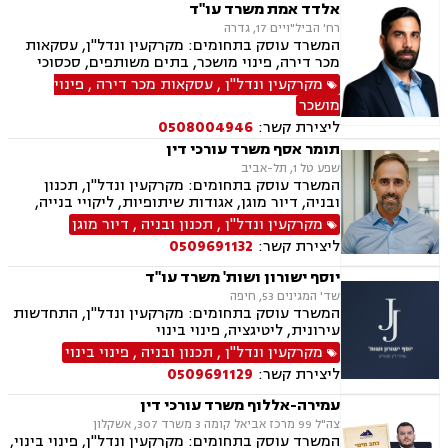
אלדד אמת משרד עו"ד
רח' הביל"ויים 17, גדרה
המשרד עוסק בתחומים: מקרקעין ונדל"ן, עסקאות
מכר דירה, פינוי מושכר, בתים משותפים, סכסוכי
שכנים, ירושות וצוואות, אזרחי מסחרי, הוצאה לפועל,
מקרקעין ונדל"ן
,
עסקאות מכר דירה
,
פינוי
גביית חובות
מושכר
ליצירת קשר:
0508004946
תומר אסף משרד עורכי דין
שפע טל 1, תל-אביב
המשרד עוסק בתחומים: מקרקעין ונדל"ן, תכנון
ובניה, דיור מוגן, אגודות שיתופיות, ליקויי בנייה,
מושבים וקיבוצים, פינוי בינוי, קבוצות רכישה,
מקרקעין ונדל"ן
,
תכנון ובניה
,
דיור מוגן
עסקאות מכר דירה, פינוי מושכר, הפקעת קרקעות,
ליצירת קשר:
0509691132
מגרשים לבניה, דיירות מוגנת, נחלות ומשקים
במושבים, רשות מקרקעי ישראל, צווי הריסה, רישום
יוסף ישורון ושות' משרד עו"ד
קבלנים, בתים משותפים, נדל"ן ביהודה ושומרון,
שד' המגינים 53, חיפה
ייפוי כוח מתמשך, ירושות וצואות
המשרד עוסק בתחומים: מקרקעין ונדל"ן, התחדשות
עירונית, ליטיגציה, פינוי בינוי
מקרקעין ונדל"ן
,
תכנון ובניה
,
פינוי בינוי
ליצירת קשר:
0509691129
עמירה-אללוף משרד עורכי דין
צה"ל 99 מרכז אביאל קומה 3 משרד 307, אשקלון
המשרד עוסק בתחומים: מקרקעין ונדל"ן, פינוי בינוי,