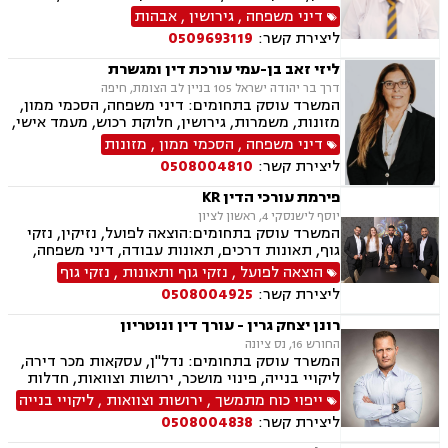
ערבויות ושטרות, קניין רוחני, זכויות יוצרים, דיני
מקרקעין, עסקאות מכר דירה, נדל"ן, רשות מקרקעי
דיני משפחה
,
גירושין
,
אבהות
בנקאות, חברות אשראי סליקה
ישראל, דיני משפחה, גירושין, מזונות, משמורת,
ליצירת קשר:
0509693119
אלימות במשפחה, אבהות , גישור במשפחה, אומנה,
מעמד אישי, ניכור הורי
ליזי זאב בן-עמי עורכת דין ומגשרת
דרך בר יהודה ישראל 105 בניין לב הצומת, חיפה
המשרד עוסק בתחומים: דיני משפחה, הסכמי ממון,
מזונות, משמרות, גירושין, חלוקת רכוש, מעמד אישי,
זמני שהות, ירושות וצוואות, מקרקעין ונדל"ן, ליקויי
דיני משפחה
,
הסכמי ממון
,
מזונות
בניה, עסקאות מכר דירה, דיני ספורט, ייצוג שחקנים,
ליצירת קשר:
0508004810
התאחדות קבוצות הכדורגל פיפ"א, גישור, בוררות,
אחריות מקצועית.
פירמת עורכי הדין KR
יוסף לישנסקי 4, ראשון לציון
המשרד עוסק בתחומים:הוצאה לפועל, נזיקין, נזקי
גוף, תאונות דרכים, תאונות עבודה, דיני משפחה,
גירושין, ירושות וצוואות, הסכמי ממון, דין משמעתי,
הוצאה לפועל
,
נזקי גוף ותאונות
,
נזקי גוף
מקרקעין ונדל"ן, עסקאות מכר דירה, גישור עסקי,
ליצירת קשר:
0508004925
דיני חוזים, אובדן כושר עבודה, ביטוח לאומי, דיני
חברות, דיני עמותות.
רונן יצחק גרין - עורך דין ונוטריון
החורש 16, נס ציונה
המשרד עוסק בתחומים: נדל"ן, עסקאות מכר דירה,
ליקויי בנייה, פינוי מושכר, ירושות וצוואות, חדלות
פירעון, לשון הרע, נוטריון, מיסוי מקרקעין, תמ"א 38,
ייפוי כוח מתמשך
,
ירושות וצוואות
,
ליקויי בנייה
ייפוי כוח מתמשך, דיני עבודה, מגשר ובורר
ליצירת קשר:
0508004838