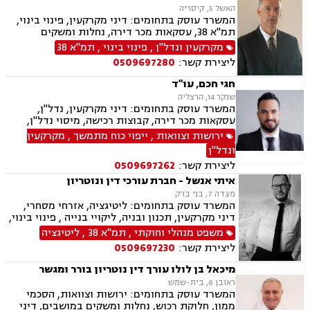
האשל 5, קיסריה
המשרד עוסק בתחומים: דיני מקרקעין, פינוי בינוי,
תמ"א 38, עסקאות מכר דירה, נחלות ומשקים
במושבים, ייפוי כוח מתמשך, ירושות וצוואות, נוטריון
מקרקעין ונדל"ן
,
פינוי בינוי
,
תמ"א 38
ליצירת קשר:
0509697280
חגי חכם, עו"ד
שנקר 14, הרצליה
המשרד עוסק בתחומים: דיני מקרקעין, נדל"ן,
עסקאות מכר דירה, קבוצות רכישה, מיסוי נדל"ן,
אזרחי מסחרי, ירושות וצוואות, ייפוי כוח מתמשך
ירושות וצוואות
,
ייפוי כוח מתמשך
,
מקרקעין
ונדל"ן
ליצירת קשר:
0509697262
איתי אנשל - חברת עורכי דין ונוטריון
מצדה 7, בני ברק
המשרד עוסק בתחומים: ליטיגציה, אזרחי מסחרי,
דיני מקרקעין, תכנון ובניה, ליקויי בנייה , פינוי בינוי,
קבוצות רכישה, עסקאות מכר דירה, פינוי מושכר,
משפט מנהלי וחוקתי
,
תמ"א 38
,
ליטיגציה
מגרשים לבניה ,נחלות ומשקים במושבים, רשות
ליצירת קשר:
0509697230
מקרקעי ישראל, צווי הריסה, מיסוי נדל"ן, היטל
פיתוח, היטל השבחה, דיני חוזים, תביעות ייצוגיות,
מיכאל בן לולו עורך דין נוטריון בורר ומגשר
ירושות וצוואות, נוטריון, דיני מכרזים והתקשרויות,
ראובן 6, בית-שמש
חוקתי ומנהלי, רישוי עסקים, דיני חברות, סכסוך בין
המשרד עוסק בתחומים: ירושות וצוואות, הסכמי
בעלי מניות, ליווי עסקי, הגבלים עסקיים, בנקים,
ממון, חלוקת רכוש, נחלות ומשקים במושבים, דיני