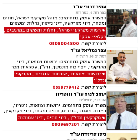
ממון, היטל השבחה, דיירות מוגנת וארנונה.
עמיר דרורי עו"ד
כפר רות 6, כפר רות
המשרד עוסק בתחומים: מנהל מקרקעי ישראל, חוזים
ומסחר, דיני מקרקעין, דיני נזיקין, נחלות ומשקים
במושבים, פינוי מושכר, דיני תאגידים, תכנון ובניה,
רשות מקרקעי ישראל
,
נחלות ומשקים במושבים
,
חוקתי ומנהלי, חקלאי- עסקי, ליטיגציה, מושבים
חקלאי- עסקי
וקיבוצים ומגרשים חקלאיים
ליצירת קשר:
0508004800
עפר גמליאל עו"ד
רמת ים 93, הרצליה
המשרד עוסק בתחומים: ירושות וצוואות, דיני
מקרקעין, ייפוי כוח מתמשך, נדל"ן, עסקאות מכר
דירה, מיסוי נדל"ן, אזרחי מסחרי, נוטריון, דיני חוזים,
ירושות וצוואות
,
אזרחות הונגרית
,
מקרקעין
פינוי בינוי, קבוצות רכישה, מגרשים לבניה , הוצאה
ונדל"ן
לפועל
ליצירת קשר:
0559779412
יעקב לנגה עו"ד ונוטריון
הסורג 2, ירושלים
משרד עוסק בתחומים: ירושות וצוואות, נוטריון,
דיירות מוגנת , בוררים, חוזים ומסחר, דיני מקרקעין,
דיני משפחה, דיני עבודה ודיני תאגידים.
מקרקעין ונדל"ן
,
דיני חוזים
,
דיני עמותות
ליצירת קשר:
0509697201
ניסן סריזדה עו"ד