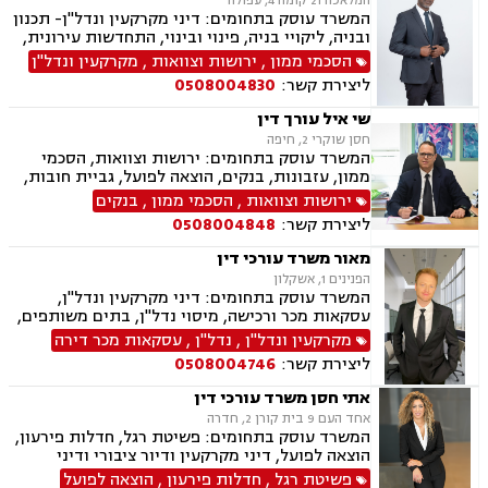
המלאכה 21 קומה 4, עפולה
המשרד עוסק בתחומים: דיני מקרקעין ונדל"ן- תכנון
ובניה, ליקויי בניה, פינוי ובינוי, התחדשות עירונית,
תמ"א 38 ובתים משותפים, הסכמי ממון, ירושות
הסכמי ממון
,
ירושות וצוואות
,
מקרקעין ונדל"ן
וצוואות, ייפוי כוח מתמשך, הדין האתיופי, דיני
ליצירת קשר:
0508004830
חוזים, נוטריון.
שי איל עורך דין
חסן שוקרי 2, חיפה
המשרד עוסק בתחומים: ירושות וצוואות, הסכמי
ממון, עזבונות, בנקים, הוצאה לפועל, גביית חובות,
חדלות פירעון, פינוי מושכר, נזקי גוף ותאונות,
ירושות וצוואות
,
הסכמי ממון
,
בנקים
תאונות דרכים, מקרקעין ונדל"ן, עסקאות מכר דירה
ליצירת קשר:
0508004848
מאור משרד עורכי דין
הפנינים 1, אשקלון
המשרד עוסק בתחומים: דיני מקרקעין ונדל"ן,
עסקאות מכר ורכישה, מיסוי נדל"ן, בתים משותפים,
תכנון ובניה, ליקוי בניה, מושבים וקיבוצים, קבוצת
מקרקעין ונדל"ן
,
נדל"ן
,
עסקאות מכר דירה
רכישה, מגרשים לבניה, רשות מקרקעי ישראל,
ליצירת קשר:
0508004746
ירושות וצוואות, הסכמי ממון, ייפוי כוח מתמשך, דיני
משפחה, פונדקאות, מזונות, גישור, אפוטרופסות,
אתי חסן משרד עורכי דין
גירושין, נשואים אזרחיים, מעמד אישי, ניכור הורי,
אחד העם 9 בית קורן 2, חדרה
זמני שהות, העברה בין דורית
המשרד עוסק בתחומים: פשיטת רגל, חדלות פירעון,
הוצאה לפועל, דיני מקרקעין ודיור ציבורי ודיני
משפחה, ביטוח לאומי, תעבורה.
פשיטת רגל
,
חדלות פירעון
,
הוצאה לפועל