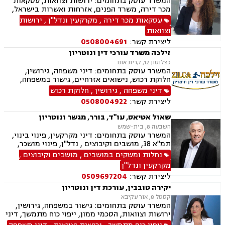
המשרד עוסק בתחומים: ירושות וצוואות, עסקאות
מכר דירה, משרד הפנים, אזרחות ואשרות בישראל,
דיני משפחה, דיני מקרקעין
עסקאות מכר דירה
,
מקרקעין ונדל"ן
,
ירושות
וצוואות
ליצירת קשר:
0508004691
זילכה משרד עורכי דין ונוטריון
כצלנסון 12, קרית אונו
המשרד עוסק בתחומים: דיני משפחה, גירושין,
חלוקת רכוש, נישואים אזרחיים, גישור במשפחה,
ירושות וצוואות, הסכמי ממון, אפוטרופסות,
דיני משפחה
,
גירושין
,
חלוקת רכוש
משמורת, מזונות, ייפוי כוח מתמשך, דיני עבודה,
ליצירת קשר:
0508004922
דיני מקרקעין, תמ"א 38, מגרשים לבניה , הפקעת
קרקעות, פינוי בינוי, תכנון ובניה, עסקאות מכר דירה,
שאול אטיאס, עו"ד, בורר, מגשר ונוטריון
ליקויי בנייה, מיסוי נדל"ן, נדל"ן, נזיקין, לשון הרע,
השבעה 8, בית-שמש
תאונות דרכים, תאונות עבודה, דיני חברות, ליווי
המשרד עוסק בתחומים: דיני מקרקעין, פינוי בינוי,
עסקי, ליווי מיזמי סטארטאפ, קניין רוחני, רשלנות
תמ"א 38, מושבים וקיבוצים , נדל"ן, פינוי מושכר,
רפואית, רשלנות רפואית - רפואת שיניים, משרד
תכנון ובניה, קבוצות רכישה, עסקאות מכר דירה,
נחלות ומשקים במושבים
,
מושבים וקיבוצים
,
הביטחון, נכי צה"ל, משפט צבאי
גישור ובוררויות, אזרחי מסחרי, ייפוי כוח מתמשך,
מקרקעין ונדל"ן
נוטריון
ליצירת קשר:
0509697204
יקירה טובבין, עורכת דין ונוטריון
קסטל 8, אור עקיבא
המשרד עוסק בתחומים: גישור במשפחה, גירושין,
ירושות וצוואות, הסכמי ממון, ייפוי כוח מתמשך, דיני
מקרקעין, עסקאות מכר דירה, נזיקין, תאונות דרכים,