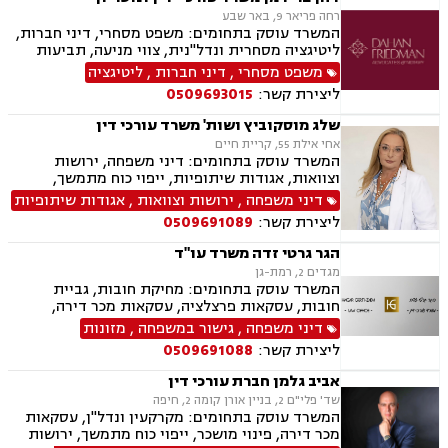
רחה פריאר 9, באר שבע
המשרד עוסק בתחומים: משפט מסחרי, דיני חברות,
ליטיגציה מסחרית ונדל"נית, צווי מניעה, תביעות
ייצוגיות, דיני ספורט, לשון הרע, תמ"א 38, עסקאות
משפט מסחרי
,
דיני חברות
,
ליטיגציה
מקרקעין, דיני חוזים, ייפוי כוח מתמשך, ירושות
ליצירת קשר:
0509693015
וצוואות, מסחר בינלאומי, משפט אזרחי, סכסוכי
שכנים, דיני עבודה, הסכמי ממון, מיסוי עירוני, מיסוי
שלג מוסקוביץ ושות' משרד עורכי דין
נדל"ן, ארנונה, היטל פיתוח, היטל השבחה, נוטריון.
אחי אילת 55, קריית חיים
המשרד עוסק בתחומים: דיני משפחה, ירושות
וצוואות, אגודות שיתופיות, ייפוי כוח מתמשך,
מושבים וקיבוצים, מקרקעין ונדל"ן, עסקאות מכר
דיני משפחה
,
ירושות וצוואות
,
אגודות שיתופיות
דירה, נחלות ומשקים במושבים, רשות מקרקעי
ליצירת קשר:
0509691089
ישראל
הגר גרטי זדה משרד עו"ד
מגדים 2, רמת-גן
המשרד עוסק בתחומים: מחיקת חובות, גביית
חובות, עסקאות פרצלציה, עסקאות מכר דירה,
הסכמי ממון, ייפוי כוח מתמשך, ירושות וצוואות,
דיני משפחה
,
גישור במשפחה
,
מזונות
אפוטרופסות, גישור במשפחה, גירושין, מקרקעין,
ליצירת קשר:
0509691088
הוצאה לפועל, אימוץ, הורות חד מינית, מזונות,
משמורת, נישואים אזרחיים, חלוקת רכוש, תיאום
אביב גלמן חברת עורכי דין
הורי, זמני שהות, אומנה, ניכור הורי, עסקאות מתנה,
שד' פלי"ם 2, בניין אורן קומה 2, חיפה
ידועים בציבור, פינוי מושכר, צווארון לבן, הלבנת הון,
המשרד עוסק בתחומים: מקרקעין ונדל"ן, עסקאות
אלימות במשפחה, עבירות סמים, נפגעי עבירה
מכר דירה, פינוי מושכר, ייפוי כוח מתמשך, ירושות