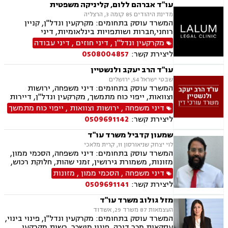
ספורט, לשון הרע, ירושות וצוואות, מיסוי נדל"ן.
עו"ד אברהם ללום, קליניקה משפטית
מדינת היהודים 85 קומה 3, הרצליה
המשרד עוסק בתחומים: מקרקעין ונדל"ן, קניין
רוחני,חברות ושותפויות בינלאומיות, דיני
חברות,מיסוי בינלאומי ותכנון מס,בינה מלאכותית
מקרקעין ונדל"ן
,
דיני חוזים
,
דיני עבודה
(AI) וטכנולוגיה,יישוב סכסוכים ,ביטחון וניהול
ליצירת קשר:
0508004857
משברים,,ייעוץ רגולטורי וחקיקה
עו"ד הרב יעקב ולנשטיין
שבטי ישראל 54, ירושלים
המשרד עוסק בתחומים: דיני משפחה, ירושות
וצוואות, ייפוי כוח מתמשך, מקרקעין ונדל"ן, דיירות
מוגנת, עסקאות מכר דירה
דיני משפחה
,
ירושות וצוואות
,
ייפוי כוח מתמשך
ליצירת קשר:
0509691142
שמעון קדביל משרד עו"ד
לוי יצחק שניאורסון 11, קרית מלאכי
המשרד עוסק בתחומים: דיני משפחה, הסכמי ממון,
מזונות, משמורת גירושין, זמני שהות, חלוקת רכוש,
מעמד אישי, ניכור הורי, העברת בין דורית, ירושות
דיני משפחה
,
הסכמי ממון
,
מזונות
וצוואות, ייפוי כוח מתמשך, דיני חוזים, נדל"ן
ליצירת קשר:
0509691141
ומקרקעין, עסקאות מכר דירה, פינוי מושכר
מזל גולוב משרד עו"ד
העצמאות 87 משרד 29, אשדוד
המשרד עוסק בתחומים: מקרקעין ונדל"ן, פינוי בינוי,
עסקאות מכר דירה, פינוי מושכר, רשות מקרקעי