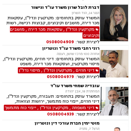
דברת לובל שרון משרד עו"ד וגישור
הנגר 24, הוד השרון
המשרד עוסק בתחומים: מקרקעין ונדל"ן, עסקאות
מכר דירה, מושבים וקיבוצים, קבוצות רכישה, רשות
מקרקעי ישראל, בתים משותפים, מיסוי נדלן, ייפוי
מקרקעין ונדל"ן
,
עסקאות מכר דירה
,
מושבים
כוח מתמשך, ירושות וצוואות, גישור, הסכמי ממון,
וקיבוצים
העברה בין דורית.
ליצירת קשר:
0508004909
רוני רחבי משרד עו"ד ונוטריון
אחוזה 100 מרכז שושן, רעננה
המשרד עוסק בתחומים: דיני חוזים, מקרקעין ונדל"ן,
מיסוי מקרקעין, ועסקאות מכר דירה, משפט
אזרחי-מסחרי, ייפוי כוח מתמשך, ירושות וצוואות,
דיני חוזים
,
מקרקעין ונדל"ן
,
מיסוי נדל"ן
דיני עבודה, דיני משפחה, הסכמי ממון, נזקי גוף
ליצירת קשר:
0508004979
ותאונות, נוטריון.
עובדיה שמחי משרד עו"ד
המחתרת 18, אבן יהודה
המשרד עוסק בתחומים: תעבורה, מקרקעין ונדל"ן,
דיני חוזים, ייפוי כוח מתמשך, ירושות וצוואות,
הסכמי ממון, אלימות במשפחה, מחיקת רישום פלילי
דיני משפחה
,
מקרקעין ונדל"ן
,
ייפוי כוח מתמשך
ליצירת קשר:
0508004939
מוטי ימין חברת עורכי דין ונוטריון
הרצל 7, נתניה