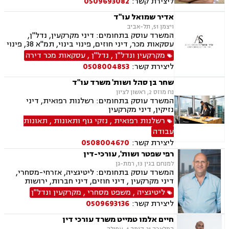
ליצירת קשר:
0509693082
וצוואות, העברה בין דורית, הסכם ידועים בציבור,
מקרקעין ונדל"ן, עסקאות מכר דירה, פינוי מושכר,
אדיר שמואל עו"ד
ליקויי בניה
ויצמן 51, תל-אביב
המשרד עוסק בתחומים: דיני מקרקעין, נדל"ן,
עסקאות מכר, דיני חוזים, פינוי בינוי, תמ"א 38, פינוי
מושכר, דיירות מוגנת, דיני עבודה, הוצאה לפועל,
מקרקעין ונדל"ן
,
נדל"ן
,
עסקאות מכר דירה
צוואות וירושות, ייפוי כוח מתמשך
ליצירת קשר:
0508004853
שחר בן סהל ושות' משרד עו"ד
נח מוזס 2, ראשון לציון
המשרד עוסק בתחומים: רשלנות רפואית, דיני
נזיקין, דיני מקרקעין
רשלנות רפואית
,
נזקי גוף ותאונות
,
תאונות
עבודה
ליצירת קשר:
0508004670
רפי שפטר ושות', עורכי-דין
למנחם בגין 13, רמת-גן
המשרד עוסק בתחומים: ליטיגציה, אזרחי-מסחרי,
דיני מקרקעין , דיני חוזים, דיני חברות, ירושות
וצוואות, לשון הרע, קניין רוחני, מכרזים
ליטיגציה
,
משפט מסחרי
,
מקרקעין ונדל"ן
ליצירת קשר:
0509693136
חיים אלמו טמייט משרד עורכי דין