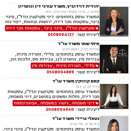
תלמידים,
יהודית דוידוביץ, משרד עורכי דין ונוטריון
החרוב 2, מרכז מסחרי נווה אילן, יבנה
המשרד עוסק בתחומים: דיני מקרקעין ונדל"ן, פינוי
בינוי, עסקאות מכר דירה, ירושות וצוואות, ייפוי כוח
מתמשך, מיסוי נדל"ן, תמ"א 38, הסכמי ממון,
מקרקעין ונדל"ן
,
פינוי בינוי
,
עסקאות מכר דירה
מושבים וקיבוצים, מגרשים לבניה.
ליצירת קשר:
0508004727
איתי שחר משרד עו"ד
שדרות נים 2, ראשון לציון
המשרד עוסק בתחומים: פלילי, הטרדה מינית,
עבירות מין, צווארון לבן, עבירות מס, הלבנת הון,
רישוי נשק ייצוג קטינים, אלימות במשפחה, עבירות
פלילי
,
הטרדה מינית
,
עבירות מין
סמים, וועדת שיחרורים, עבירות סייבר וכו', דיני
ליצירת קשר:
0508004889
מקרקעין ונדל"ן, תכנון ובניה, דיור מוגן, אגודות
שיתופיות ליקויי בנייה, מושבים וקיבוצים, פינוי
קסם קוזוקין משרד עו"ד
בינוי, קבוצות רכישה עסקאות מכר דירה, פינוי
צה״ל 26, גן יבנה
מושכר הפקעת קרקעות, מגרשים לבניה, דיירות
המשרד עוסק בתחומים: מקרקעין ונדל"ן, עסקאות
מוגנת, נחלות ומשקים במושבים, רשות מקרקעי
מכר דירה, נחלות ומשקים במושבים, דיני משפחה,
ישראל, צווי הריסה, רישום קבלנים, בתים משותפים,
גישור במשפחה, אפוטרופסות, הסכמי ממון, אבהות,
דיני משפחה
,
גישור במשפחה
,
אפוטרופסות
נדל"ן ביהודה ושומרון,
מזונות, משמורת, גירושין, הורות חד מינית, חלוקת
ליצירת קשר:
0508004940
רכוש, חטיפת ילדים, ניכור הורי
נטאלי גריידי משרד עו"ד
בית אל 16, תל-אביב
המשרד עוסק בתחומים: מקרקעין ונדל"ן, פינוי בינוי,