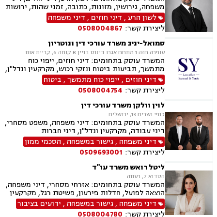
רכוש.
משפחה, גירושין, מזונות, כתובה, זמני שהות, ירושות
וצוואת, הסכמי ממון, ייפוי כוח מתמשך, חלוקת רכוש,
לשון הרע
,
דיני חוזים
,
דיני משפחה
ידועים בציבור, אפוטרופסות, צווי הרחקה, הגנת
ליצירת קשר:
0508004867
הפרטיות, פינוי מושכר, מקרקעין ונדל"ן, עסקאות
מכר דירה.
סמואל-יניב משרד עורכי דין ונוטריון
עופרה חזה 1 מתחם אגרו ביזנס בניין B קומה 6, קריית אונו
המשרד עוסק בתחומים: דיני חוזים, ייפוי כוח
מתמשך, תביעות ביטוח ונזקי רכוש, מקרקעין ונדל"ן,
תמ"א 38, לשון הרע, ירושות וצוואות, מושבים
דיני חוזים
,
ייפוי כוח מתמשך
,
ביטוח
וקיבוצים, קבוצות רכישה, ליקוי בניה, פינוי בינוי,
ליצירת קשר:
0508004754
פינוי מושכר, עסקאות מכר דירה, מגרשים לבניה,
נחלות ומשקים במושבים, רשות מקרקעי ישראל,
לוין וולקן משרד עורכי דין
העברה בין דורית, בן ממשיך, נזקי גוף ותאונות,
כנפי נשרים 13, ירושלים
תאונות דרכים, תאונות עבודה, תאונות תלמידים,
המשרד עוסק בתחומים: דיני משפחה, משפט מסחרי,
אובדן כושר עבודה, תאונות עקב רשלנות.
דיני עבודה, מקרקעין ונדל"ן, דיני חברות
דיני משפחה
,
גישור במשפחה
,
הסכמי ממון
ליצירת קשר:
0509693001
ליטל רואש משרד עו"ד
הסדנא 7, רעננה
המשרד עוסק בתחומים: אזרחי מסחרי, דיני משפחה,
הוצאה לפועל, חדלות פירעון, פשיטת רגל, מקרקעין
ונדל"ן, ייפוי כוח מתמשך, צבא ומשרד הביטחון,
דיני משפחה
,
גישור במשפחה
,
ידועים בציבור
ביטוח לאומי.
ליצירת קשר:
0508004780