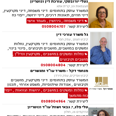
נטלי יורובסקי, עורכת דין ונוטריון
העצמאות 59, קרית אתא
המשרד עוסק בתחומים: דיני משפחה, דיני מקרקעין,
דיני חוזים, תאונות דרכים, דיני ירושה, ייפוי כח
מתמשך, אפוטרופסות, מזונות , משמורת , ייצוג מול
דיני משפחה
,
גירושין
,
מעמד אישי
משרד הפנים בעניין אזרחות ותושבות קבע, התרת
ליצירת קשר:
0508004707
נישואין, אבהות , לרבות טיפול בעניין האבהות בנוהל
חו"ל, עריכת הסכמי יחסי ממון ו/או הסכמי חיים
גל משרד עורכי דין
משותפים ואישורם בבתי משפט ו/או כנוטריון ,גישור,
קיבוץ העוגן , עמק חפר
, ייצוג בבתי משפט ,עריכת צוואות וטיפול בעניין צו
המשרד עוסק בתחומים: דיני מקרקעין, נחלות
ירושה וצו קיום צוואה ,חוות דעת בדין רוסי
ומשקים במושבים, מושבים וקיבוצים , פינוי בינוי,
ואוקראיני, שירותי נוטריון_, טיפול בעסקאות
תמ"א 38, עסקאות מכר דירה, רשות מקרקעי ישראל,
נחלות ומשקים במושבים
,
מקרקעין ונדל"ן
,
מקרקעין, רישום בטאבו.
השקעות בחו"ל, קבוצות רכישה, נדל"ן, מגרשים
מושבים וקיבוצים
לבניה , רישום קבלנים, נדל"ן ביהודה ושומרון, מיסוי
ליצירת קשר:
0508004804
נדל"ן, נוטריון, מגשרים
מנחמי דקל - משרד עו"ד ומגשרים
קיבוץ אפיקים, עמק הירדן
המשרד עוסק בתחומים: דיני מקרקעין, מושבים
וקיבוצים , אגודות שיתופיות, משפט אזרחי , תכנון
ובניה, ירושות וצוואות, ייפוי כוח מתמשך, מסחר
נחלות ומשקים במושבים
,
ירושות וצוואות
,
ייפוי
בינלאומי, בתים משותפים, דיני עבודה, דיני חברות,
כוח מתמשך
חדלות פרעון, ליווי עסקי, נזיקין, נזקי גוף, חקלאי-
ליצירת קשר:
0508004964
עסקי, מגשרים.
טלי פלג, י. גבאי ושות' עו"ד ונוטריון
הרוקמים 26, חולון