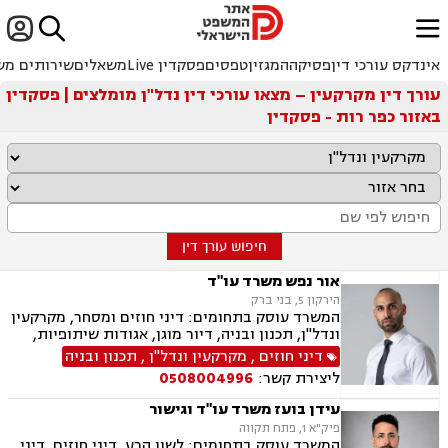


ﱐ
אינדקס עורכי דין
פסיקה
המגזין
טפסים
פסקדין Live
משאלים
שירותים מש
עורך דין מקרקעין – מצאו עורכי דין נדל"ן מומלצים | פסקדין
באזור כפר רות - פסקדין
חיפוש עורך דין
אור נפש משרד עו"ד
הירקון 5, בני ברק
המשרד עוסק בתחומים: דיני חוזים ומסחר, מקרקעין
ונדל"ן, תכנון ובניה, דיור מוגן, אגודות שיתופיות,
ליקויי בנייה מושבים וקיבוצים, פינוי בינוי, קבוצות
דיני חוזים
,
מקרקעין ונדל"ן
,
תכנון ובניה
רכישה, עסקאות מכר דירה, פינוי מושכר, הפקעת
ליצירת קשר:
0508004996
קרקעות, מגרשים לבניה דיירות מוגנת, נחלות
ומשקים במושבים, רשות מקרקעי ישראל, צווי
עידן בועז משרד עו"ד וגישור
הריסה, רישום קבלנים, בתים משותפים נדל"ן
פיק"א 1, פתח תקווה
ביהודה ושומרון, דיני תאגידים, אזרחי מסחרי, נזקי
המשרד עוסק בתחומים: לשון הרע, דיני חוזים, דיני