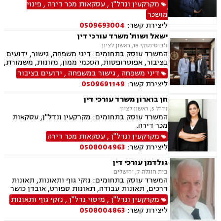
וצוואות, נוטריון.
מקרקעין ונדל"ן
,
עסקאות מכר דירה
,
פינוי
מושכר
ליצירת קשר:
0509693004
ישאל ושות' משרד עורכי דין
ז'בוטינסקי 18, ראשון לציון
המשרד עוסק בתחומים: דיני משפחה, גישור, ידועים
בציבור, אפוטרופסות, הסכמי ממון, מזונות, משמורת,
גירושין, טוען רבני, חלוקת רכוש, מעמד אישי, זמני
דיני משפחה
,
גישור במשפחה
,
ידועים בציבור
שהות, אומנה, ניכור הורי, מקרקעין ונדל"ן, ליקויי
ליצירת קשר:
0509691149
בניה, עסקאות מכר דירה, דיני חברות, מסחרי אזרחי,
צווי מניעה, הוצאה לפועל ירושות וצוואות, גישור
חן בוארון משרד עורכי דין
עסקי, סכסוכי שכנים
זד”ל 5, ראשון לציון
המשרד עוסק בתחומים: מקרקעין ונדל"ן, עסקאות
מכר דירה.
מקרקעין ונדל"ן
,
עסקאות מכר דירה
ליצירת קשר:
0508004963
גולדמן עורכי דין
בית חוגלה 7, ירושלים
המשרד עוסק בתחומים: נזקי גוף ותאונות, תאונות
דרכים, תאונות עבודה, תאונות ספורט, אובדן כושר
עבודה, תאונות עקב רשלנות, תביעות ביטוח ונזקי
מקרקעין ונדל"ן
,
מיסוי נדל"ן
,
נזקי גוף ותאונות
רכוש, ביטוח לאומי, רשלנות רפואית, מקרקעין
ליצירת קשר:
0508004863
ונדל"ן, אזרחות זרה ודרכון זר, דיני חוזים, דיני