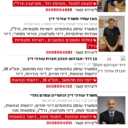
עבודה, ירושות וצוואות
הוצאה לפועל
,
פשיטת רגל
,
מקרקעין ונדל"ן
ליצירת קשר:
0508004888
בעז עמיר משרד עורכי דין
הבאר 101 אזור תעשיה בית לירז קומה 1, באר טוביה
המשרד עוסק בתחומים: רשויות מקומיות, נדל"ן,
אגודות שיתופיות, דיני מקרקעין, אזרחי מסחרי, דיני
בוררות, עובדים זרים, דיני תאגידים, גישור
נחלות ומשקים במושבים
,
רשויות מקומיות
,
ובוררויות, מיסוי נדל"ן, תמ"א 38, תכנון ובניה, נחלות
נדל"ן
ומשקים במושבים, הפקעת קרקעות, מושבים
ליצירת קשר:
0508004983
וקיבוצים , עסקאות מכר דירה, דיור מוגן, רשות
מקרקעי ישראל, צווי הריסה, ירושות וצוואות, הסכמי
בן דוד-אברהם-הכהן חברת עורכי דין
ממון
הלל 23, ירושלים
המשרד עוסק בתחומים: ייפוי כוח מתמשך, תמ"א 38,
ירושות וצוואות, דיני חוזים, דיני בוררות, דיני
מקרקעין, עסקאות מכר דירה, אפוטרופסות, לשון
ייפוי כוח מתמשך
,
תמ"א 38
,
ירושות וצוואות
הרע, דיני עמותות, דיני מכרזים והתקשרויות, דיני
ליצירת קשר:
0508004720
בחירות , זכויות אדם, ביקורת , חוקתי ומנהלי
משרד עורכי דין ונוטריון עמרם נהרי
הדובדבן 7 בניין D7 קומה 4, קרית אונו
המשרד עוסק בתחומים:דיני חוזים, ירושות וצוואות,
הסכמי ממון, דיני מקרקעין, נדל"ן, עסקאות מכר
דירה, מגרשים לבניה , תכנון ובניה, תמ"א 38, פינוי
ירושות וצוואות
,
הסכמי ממון
,
גישור במשפחה
בינוי, קבוצות רכישה, נוטריון
ליצירת קשר:
0508004935