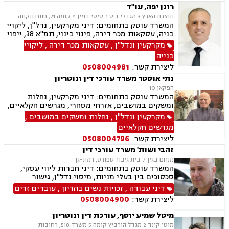
רונן יפה, עו"ד
תוצרת הארץ 3 מגדלי ב.ס.ר סיטי בניין Y קומה 21, פתח תקווה
המשרד עוסק בתחומים: דיני מקרקעין, נדל"ן, ליקויי
בניה, עסקאות מכר דירה, פינוי בינוי, תמ"א 38, ייפוי
כוח מתמשך, ירושות וצוואות, גישור, הסכמי ממון,
מקרקעין ונדל"ן
,
עסקאות מכר דירה
,
ליקויי
דיני חוזים, דיני תאגידים, אפוטרופסות, ליטיגציה,
בנייה
משרד הפנים, סדר דין אזרחי וראיות, משפט אזרחי
ליצירת קשר:
0508004981
נתי אוסטר משרד עורכי דין ונוטריון
הפקאן 10
המשרד עוסק בתחומים: דיני מקרקעין, נחלות
ומשקים במושבים, אזרחי מסחרי, מגרשים חקלאיים,
דיני תאגידים, ליווי עסקי, עסקאות מכר דירה, נדל"ן,
מקרקעין ונדל"ן
,
נחלות ומשקים במושבים
,
משפט מסחרי, מגשרים, ירושות וצוואות, העברה בין
מגרשים חקלאיים
דורית, דיני חינוך, מגזר שלישי, זכויות נשים בהריון,
ליצירת קשר:
0508004796
נוטריון.
זהבי ושות' משרד עורכי דין
מנחם בגין 7 בית גיבור ספורט, רמת-גן
המשרד עוסק בתחומים: דיני חברות ליווי עסקי,
סכסוכים בין בעלי מניות, מיסוי נדל"ן, גישור
ובוררויות, לשון הרע, תביעות ייצוגיות דיני עבודה,
דיני עבודה
,
זכויות נשים בהריון
,
עובדים זרים
זכויות נשים בהריון, עובדים זרים, מקרקעין ונדל"ן,
ליצירת קשר:
0508004900
אגודות שיתופיות, פינוי מושכר, עסקאות מכר דירה,
נחלות ומושבים, רשות מקרקעי ישראל, משפט
מיטל שמיע יוסף, עורכת דין ונוטריון
מסחרי, מסחר בינלאומי, משפט אזרחי, גישור עסקי
מוטי קינד 2 מגדל הורביץ קומה 5 משרד 518, רחובות