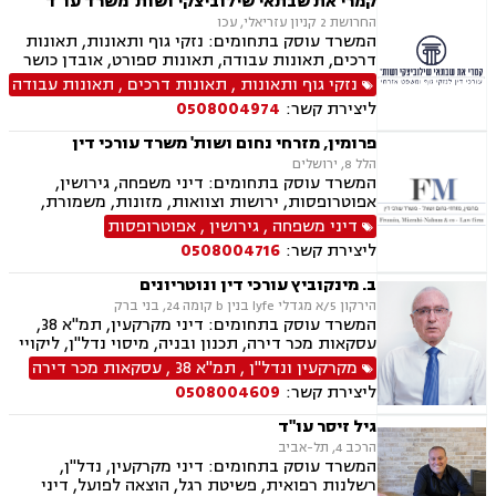
קמרי את שבתאי שילוביצקי ושות' משרד עו"ד
החרושת 2 קניון עזריאלי, עכו
המשרד עוסק בתחומים: נזקי גוף ותאונות, תאונות
דרכים, תאונות עבודה, תאונות ספורט, אובדן כושר
עבודה, תאונות תלמידים, תאונות עקב רשלנות,
נזקי גוף ותאונות
,
תאונות דרכים
,
תאונות עבודה
תביעות ביטוח ונזקי רכוש, ביטוח סיעודי, דיני
ליצירת קשר:
0508004974
פנסיה, נזקי רכוש, פטור ממס הכנסה מסיבות
רפואיות
פרומין, מזרחי נחום ושות' משרד עורכי דין
הלל 8, ירושלים
המשרד עוסק בתחומים: דיני משפחה, גירושין,
אפוטרופסות, ירושות וצוואות, מזונות, משמורת,
ייפוי כוח מתמשך, ידועים בציבור, חלוקת רכוש,
דיני משפחה
,
גירושין
,
אפוטרופסות
הורות חד מינית, הסכמי ממון, דיני מקרקעין,
ליצירת קשר:
0508004716
עסקאות מכר דירה, נדל"ן, ליקויי בנייה, פינוי בינוי,
פינוי מושכר, תמ"א 38, דיירות מוגנת , בנקים,
ב. מינקוביץ עורכי דין ונוטריונים
ערבויות ושטרות , פירוקים והקפאות הליכים, צווי
הירקון 5/א מגדלי lyfe בנין b קומה 24, בני ברק
מניעה, ליווי עסקי, דיני חוזים, חדלות פירעון, פשיטת
המשרד עוסק בתחומים: דיני מקרקעין, תמ"א 38,
רגל, הוצאה לפועל, גביית חובות, דיני חברות,
עסקאות מכר דירה, תכנון ובניה, מיסוי נדל"ן, ליקויי
תביעות ייצוגיות, דיני עבודה
בנייה, דיני חוזים, דיני חברות, לשון הרע, ליטיגציה,
מקרקעין ונדל"ן
,
תמ"א 38
,
עסקאות מכר דירה
נוטריון, ייפוי כוח מתמשך, ירושות וצוואות, פינוי
ליצירת קשר:
0508004609
בינוי, מגרשים לבניה , הסכמי ממון, נזקי רכוש
גיל זיסר עו"ד
הרכב 4, תל-אביב
המשרד עוסק בתחומים: דיני מקרקעין, נדל"ן,
רשלנות רפואית, פשיטת רגל, הוצאה לפועל, דיני