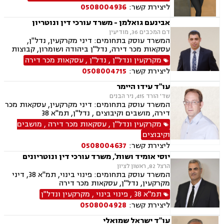
ליצירת קשר:
0508004936
אבינעם גואלמן - משרד עורכי דין ונוטריון
דם המכבים 36, מודיעין
המשרד עוסק בתחומים: דיני מקרקעין, נדל"ן,
עסקאות מכר דירה, נדל"ן ביהודה ושומרון, קבוצות
רכישה, מיסוי נדל"ן, פינוי מושכר, בתים משותפים,
מקרקעין ונדל"ן
,
נדל"ן
,
עסקאות מכר דירה
ייפוי כוח מתמשך, ירושות וצוואות, רישוי נשק, דיני
ליצירת קשר:
0508004715
חוזים ונוטריון
עו"ד עידו היימר
שד' הורד 415, ניר הבנים
המשרד עוסק בתחומים: דיני מקרקעין, עסקאות מכר
דירה, מושבים וקיבוצים , נדל"ן, תמ"א 38
מקרקעין ונדל"ן
,
עסקאות מכר דירה
,
מושבים
וקיבוצים
ליצירת קשר:
0508004637
יוסי אומיד ושות', משרד עורכי דין ונוטריונים
הרצל 82, ראשון לציון
המשרד עוסק בתחומים: פינוי בינוי, תמ"א 38, דיני
מקרקעין, נדל"ן, עסקאות מכר דירה
תמ"א 38
,
פינוי בינוי
,
מקרקעין ונדל"ן
ליצירת קשר:
0508004928
עו"ד ישראל שמואלי