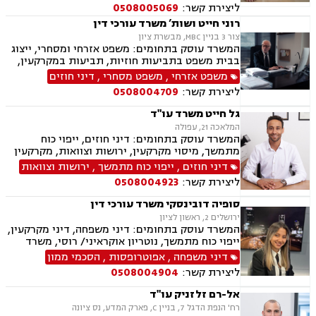
ליצירת קשר:
0508005069
רוני חייט ושות’ משרד עורכי דין
צור 3 בניין MBC, מבשרת ציון
המשרד עוסק בתחומים: משפט אזרחי ומסחרי, ייצוג
בבית משפט בתביעות חוזיות, תביעות במקרקעין,
ענייני ירושות וצוואות, דיני עבודה, נזיקין, עסקאות
משפט אזרחי
,
משפט מסחרי
,
דיני חוזים
נדל"ן, מכר דירה, ייפוי כוח מתמשך
ליצירת קשר:
0508004709
גל חייט משרד עו"ד
המלאכה 21, עפולה
המשרד עוסק בתחומים: דיני חוזים, ייפוי כוח
מתמשך, מיסוי מקרקעין, ירושות וצוואות, מקרקעין
ונדל"ן, עסקאות מכר דירה, נדל"ן מסחרי, הסכמי
דיני חוזים
,
ייפוי כוח מתמשך
,
ירושות וצוואות
ממון
ליצירת קשר:
0508004923
סופיה דובינסקי משרד עורכי דין
ירושלים 2, ראשון לציון
המשרד עוסק בתחומים: דיני משפחה, דיני מקרקעין,
ייפוי כוח מתמשך, נוטריון אוקראיני/ רוסי, משרד
הפנים, ירושות וצוואות, מומחים לדין הזר
דיני משפחה
,
אפוטרופסות
,
הסכמי ממון
ליצירת קשר:
0508004904
אל-רם זלזניק עו"ד
רח' הנפת הדגל 7, בניין C, פארק המדע, נס ציונה