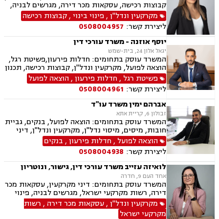
קבוצות רכישה, עסקאות מכר דירה, מגרשים לבניה,
רשות מקרקעי ישראל, בתים משותפים, נדל"ן
מקרקעין ונדל"ן
,
פינוי בינוי
,
קבוצות רכישה
ביהודה ושומרון, מיסוי נדל"ן, היטל השבחה, מיסוי
ליצירת קשר:
0508004957
עירוני, ירושות וצוואות, ייפוי כוח מתמשך
יוסף אוזנה - משרד עורכי דין
יגאל אלון 24, בית-שמש
המשרד עוסק בתחומים: חדלות פירעון,פשיטת רגל,
הוצאה לפועל, מקרקעין ונדל"ן, קבוצות רכישה, תכנון
ובניה, עסקאות מכר דירה, רישום קבלנים, פינוי
פשיטת רגל
,
חדלות פירעון
,
הוצאה לפועל
מושכר, מגרשים לבניה, דיירות מוגונת, נחלות
ליצירת קשר:
0508004961
ומשקים במושבים, רשות מקרקעי ישראל, צווי
הריסה, בתים משותפים, נדל"ן ביהודה ושומרון
אברהם ימין משרד עו"ד
זבולון 6, קריית אתא
המשרד עוסק בתחומים: הוצאה לפועל, בנקים, גביית
חובות, מיסים, מיסוי נדל"ן, מקרקעין ונדל"ן, דיני
משפחה, מזונות, ביטוח לאומי, ירושות וצוואות, ייפוי
הוצאה לפועל
,
חדלות פירעון
,
בנקים
כוח מתמשך, חדלות פירעון.
ליצירת קשר:
0508004938
לואיזה עזייב משרד עורכי דין, גישור, ונוטריון
אחד העם 9, חדרה
המשרד עוסק בתחומים: דיני מקרקעין, עסקאות מכר
דירה, רשות מקרקעי ישראל, מגרשים לבניה, פינוי
מושכר, בתים משותפים, אפוטרופסות, ידועים
מקרקעין ונדל"ן
,
עסקאות מכר דירה
,
רשות
בציבור, הסכמי ממון, ייפוי כוח מתמשך, ירושות
מקרקעי ישראל
וצוואות