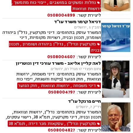
ומשקים במושבים, אגודות שיתופיות, רשות מקרקעי
נחלות ומשקים במושבים
,
ייפוי כוח מתמשך
,
ישראל, תכנון ובניה, עסקאות מכר דירה, ייצוג עסקים
ירושות וצוואות
ובעלי עסקים בגביית חובות בבתי משפט והוצאה
ליצירת קשר:
0508004899
לפועל, ליטיגציה מסחרית
דניאל קרמר משרד עו"ד
רמב"ן 5 , ירושלים
המשרד עוסק בתחומים: דיני מקרקעין, נדל"ן ביהודה
ושומרון, תכנון ובניה, רשויות מקומיות, דיני
תאגידים ופלילי
מקרקעין ונדל"ן
,
נדל"ן ביהודה ושומרון
,
תכנון
ובניה
ליצירת קשר:
0508004607
לאה קליין אליאב - משרד עורכי דין ונוטריון
נחום חפצדי 17 מגדל רם, ירושלים
המשרד עוסק בתחומים: דיני משפחה, ירושות
וצוואות , חוק הנוער (פיקוח והשגחה, ייפוי כוח
מתמשך ונוטריון.
דיני משפחה
,
ירושות וצוואות
,
חוק הנוער
ליצירת קשר:
0508004797
חיים פרנקל עו"ד
רד"ק 7, ירושלים
המשרד עוסק בתחומים: נדל"ן, ירושות וצוואות,
תכנון ובניה, דיני מקרקעין, תמ"א 38, רישוי עסקים,
קבוצות רכישה, פינוי בינוי, עסקאות מכר דירה, מנהל
מקרקעין ונדל"ן
,
עסקאות מכר דירה
,
תמ"א 38
מקרקעי ישראל, מיסוי נדל"ן, מגרשים לבניה, ליקויי
ליצירת קשר:
0508004827
בנייה, ליווי עסקי, חלוקת רכוש, חוזים ומסחר, הסכמי