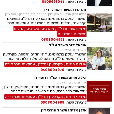
ליצירת קשר:
0509693041
זהר שדה משרד עורכי דין
קריית התקשורת נווה אילן בנין c’ כניסה ב׳ קומת קרקע, נווה אילן
המשרד עוסק בתחומים: מקרקעין ונדל"ן, מושבים
וקיבוצים, נחלות ומשקים במושבים, עסקאות מכר
דירה, מיסוי נדל"ן, ייפוי כוח מתמשך, הסכמי ממון,
מקרקעין ונדל"ן
,
מושבים וקיבוצים
,
נחלות
חלוקת רכוש, עסקאות מתנה, אפוטרופסות, רשויות
ומשקים במושבים
מקומיות, אגודות שיתופיות, גישור ובוררות, דיני
ליצירת קשר:
0508004971
חוזים.
אוראל דור משרד עו"ד
סוקולוב 31, הרצליה
המשרד עוסק בתחומים: דיני חוזים ומסחר, מקרקעין
ונדל"ן, מיסוי נדל"ן, הוצאה לפועל, חדלות פירעון,
גביית חובות, משפט אזרחי.
דיני חוזים
,
מקרקעין ונדל"ן
,
עסקאות מכר דירה
ליצירת קשר:
0508004970
הילה מרום משרד עו"ד ונוטריון
אחד העם 30, תל-אביב
המשרד עוסק בתחומים: דיני חוזים, מקרקעין ונדל"ן,
עסקאות מכר דירה, פינוי מושכר, מגרשים לבניה,
מיסוי מקרקעין, ירושות וצוואת, ייפוי כוח מתמשך,
דיני חוזים
,
מקרקעין ונדל"ן
,
עסקאות מכר דירה
נוטריון.
ליצירת קשר:
0508004988
אילן אליהו משרד עורכי דין