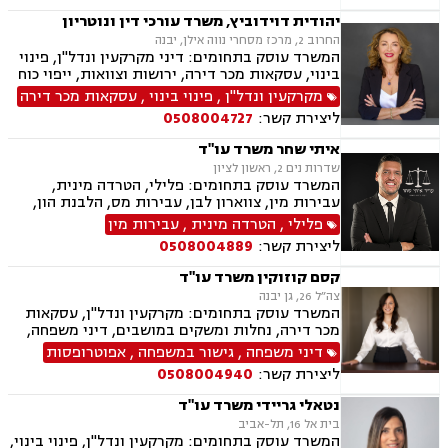
תלמידים,
יהודית דוידוביץ, משרד עורכי דין ונוטריון
החרוב 2, מרכז מסחרי נווה אילן, יבנה
המשרד עוסק בתחומים: דיני מקרקעין ונדל"ן, פינוי
בינוי, עסקאות מכר דירה, ירושות וצוואות, ייפוי כוח
מתמשך, מיסוי נדל"ן, תמ"א 38, הסכמי ממון,
מקרקעין ונדל"ן
,
פינוי בינוי
,
עסקאות מכר דירה
מושבים וקיבוצים, מגרשים לבניה.
ליצירת קשר:
0508004727
איתי שחר משרד עו"ד
שדרות נים 2, ראשון לציון
המשרד עוסק בתחומים: פלילי, הטרדה מינית,
עבירות מין, צווארון לבן, עבירות מס, הלבנת הון,
רישוי נשק ייצוג קטינים, אלימות במשפחה, עבירות
פלילי
,
הטרדה מינית
,
עבירות מין
סמים, וועדת שיחרורים, עבירות סייבר וכו', דיני
ליצירת קשר:
0508004889
מקרקעין ונדל"ן, תכנון ובניה, דיור מוגן, אגודות
שיתופיות ליקויי בנייה, מושבים וקיבוצים, פינוי
קסם קוזוקין משרד עו"ד
בינוי, קבוצות רכישה עסקאות מכר דירה, פינוי
צה״ל 26, גן יבנה
מושכר הפקעת קרקעות, מגרשים לבניה, דיירות
המשרד עוסק בתחומים: מקרקעין ונדל"ן, עסקאות
מוגנת, נחלות ומשקים במושבים, רשות מקרקעי
מכר דירה, נחלות ומשקים במושבים, דיני משפחה,
ישראל, צווי הריסה, רישום קבלנים, בתים משותפים,
גישור במשפחה, אפוטרופסות, הסכמי ממון, אבהות,
דיני משפחה
,
גישור במשפחה
,
אפוטרופסות
נדל"ן ביהודה ושומרון,
מזונות, משמורת, גירושין, הורות חד מינית, חלוקת
ליצירת קשר:
0508004940
רכוש, חטיפת ילדים, ניכור הורי
נטאלי גריידי משרד עו"ד
בית אל 16, תל-אביב
המשרד עוסק בתחומים: מקרקעין ונדל"ן, פינוי בינוי,