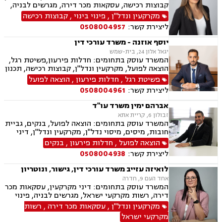
קבוצות רכישה, עסקאות מכר דירה, מגרשים לבניה,
רשות מקרקעי ישראל, בתים משותפים, נדל"ן
מקרקעין ונדל"ן
,
פינוי בינוי
,
קבוצות רכישה
ביהודה ושומרון, מיסוי נדל"ן, היטל השבחה, מיסוי
ליצירת קשר:
0508004957
עירוני, ירושות וצוואות, ייפוי כוח מתמשך
יוסף אוזנה - משרד עורכי דין
יגאל אלון 24, בית-שמש
המשרד עוסק בתחומים: חדלות פירעון,פשיטת רגל,
הוצאה לפועל, מקרקעין ונדל"ן, קבוצות רכישה, תכנון
ובניה, עסקאות מכר דירה, רישום קבלנים, פינוי
פשיטת רגל
,
חדלות פירעון
,
הוצאה לפועל
מושכר, מגרשים לבניה, דיירות מוגונת, נחלות
ליצירת קשר:
0508004961
ומשקים במושבים, רשות מקרקעי ישראל, צווי
הריסה, בתים משותפים, נדל"ן ביהודה ושומרון
אברהם ימין משרד עו"ד
זבולון 6, קריית אתא
המשרד עוסק בתחומים: הוצאה לפועל, בנקים, גביית
חובות, מיסים, מיסוי נדל"ן, מקרקעין ונדל"ן, דיני
משפחה, מזונות, ביטוח לאומי, ירושות וצוואות, ייפוי
הוצאה לפועל
,
חדלות פירעון
,
בנקים
כוח מתמשך, חדלות פירעון.
ליצירת קשר:
0508004938
לואיזה עזייב משרד עורכי דין, גישור, ונוטריון
אחד העם 9, חדרה
המשרד עוסק בתחומים: דיני מקרקעין, עסקאות מכר
דירה, רשות מקרקעי ישראל, מגרשים לבניה, פינוי
מושכר, בתים משותפים, אפוטרופסות, ידועים
מקרקעין ונדל"ן
,
עסקאות מכר דירה
,
רשות
בציבור, הסכמי ממון, ייפוי כוח מתמשך, ירושות
מקרקעי ישראל
וצוואות