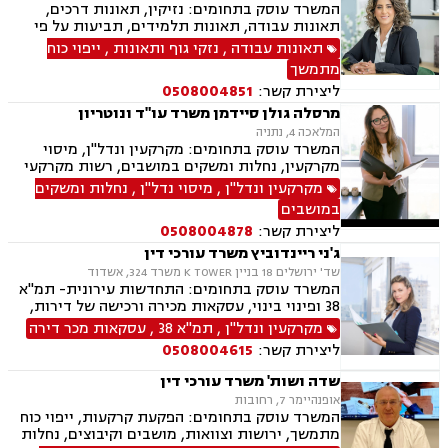
המשרד עוסק בתחומים: נזיקין, תאונות דרכים,
תאונות עבודה, תאונות תלמידים, תביעות על פי
פוליסה, תאונות מדרכה, רשלנות רפואית, רשלנות
תאונות עבודה
,
נזקי גוף ותאונות
,
ייפוי כוח
רפואית בניתוחי פלסטיקה, אי גילוי/אבחנה שגויה,
מתמשך
דיני מקרקעין, הסכמי שכירות, עסקאות מכר דירה,
ליצירת קשר:
0508004851
ירושות וצוואות, ייצוג משפטי בהתנגדויות לצוואה,
הוצאת צו ירושה, ייפוי כוח מתמשך, נוטריון
מרסלה גולן סיידמן משרד עו"ד ונוטריון
המלאכה 4, נתניה
המשרד עוסק בתחומים: מקרקעין ונדל"ן, מיסוי
מקרקעין, נחלות ומשקים במושבים, רשות מקרקעי
ישראל, בתים משותפים, נדל"ן ביהודה ושומרון, פינוי
מקרקעין ונדל"ן
,
מיסוי נדל"ן
,
נחלות ומשקים
בינוי, עסקאות מכר דירה, ירושות וצוואות, ייפוי כוח
במושבים
מתמשך, נוטריון ספרדי, אנגלית ופורטוגזית.
ליצירת קשר:
0508004878
ג'ני ריינדוביץ משרד עורכי דין
שד' ירושלים 18 בניין K TOWER משרד 324, אשדוד
המשרד עוסק בתחומים: התחדשות עירונית- תמ"א
38 ופינוי בינוי, עסקאות מכירה ורכישה של דירות,
קרקעות ומגרשים לבניה, רישום זכויות בטאבו, נדל"ן
מקרקעין ונדל"ן
,
תמ"א 38
,
עסקאות מכר דירה
מסחרי, עסקאות מניבות, ניהול נכסים, דיור ציבורי,
ליצירת קשר:
0508004615
הסכמי שכירות, פינוי מושכר, הקמת חברות, הסכמים
מסחריים, בניית אסטרטגיה משפטית עסקית, ליווי
שדה ושות' משרד עורכי דין
עסקי, הבראת חברה, פירוק חברה.
אופנהיימר 7, רחובות
המשרד עוסק בתחומים: הפקעת קרקעות, ייפוי כוח
מתמשך, ירושות וצוואות, מושבים וקיבוצים, נחלות