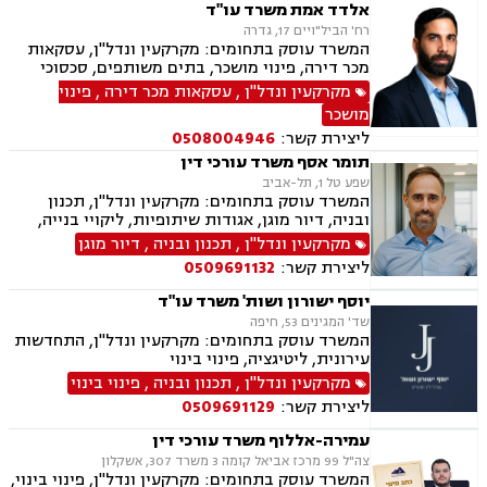
אלדד אמת משרד עו"ד
רח' הביל"ויים 17, גדרה
המשרד עוסק בתחומים: מקרקעין ונדל"ן, עסקאות
מכר דירה, פינוי מושכר, בתים משותפים, סכסוכי
שכנים, ירושות וצוואות, אזרחי מסחרי, הוצאה לפועל,
מקרקעין ונדל"ן
,
עסקאות מכר דירה
,
פינוי
גביית חובות
מושכר
ליצירת קשר:
0508004946
תומר אסף משרד עורכי דין
שפע טל 1, תל-אביב
המשרד עוסק בתחומים: מקרקעין ונדל"ן, תכנון
ובניה, דיור מוגן, אגודות שיתופיות, ליקויי בנייה,
מושבים וקיבוצים, פינוי בינוי, קבוצות רכישה,
מקרקעין ונדל"ן
,
תכנון ובניה
,
דיור מוגן
עסקאות מכר דירה, פינוי מושכר, הפקעת קרקעות,
ליצירת קשר:
0509691132
מגרשים לבניה, דיירות מוגנת, נחלות ומשקים
במושבים, רשות מקרקעי ישראל, צווי הריסה, רישום
יוסף ישורון ושות' משרד עו"ד
קבלנים, בתים משותפים, נדל"ן ביהודה ושומרון,
שד' המגינים 53, חיפה
ייפוי כוח מתמשך, ירושות וצואות
המשרד עוסק בתחומים: מקרקעין ונדל"ן, התחדשות
עירונית, ליטיגציה, פינוי בינוי
מקרקעין ונדל"ן
,
תכנון ובניה
,
פינוי בינוי
ליצירת קשר:
0509691129
עמירה-אללוף משרד עורכי דין
צה"ל 99 מרכז אביאל קומה 3 משרד 307, אשקלון
המשרד עוסק בתחומים: מקרקעין ונדל"ן, פינוי בינוי,