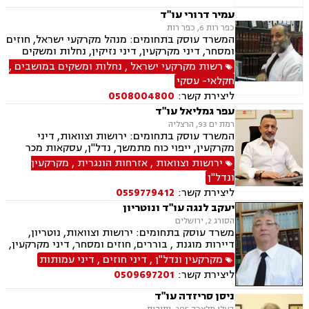
ממון, היטל השבחה, דיירות מוגנת וארנונה.
עמיר דרורי עו"ד
כפר רות 6, כפר רות
המשרד עוסק בתחומים: מנהל מקרקעי ישראל, חוזים
ומסחר, דיני מקרקעין, דיני נזיקין, נחלות ומשקים
במושבים, פינוי מושכר, דיני תאגידים, תכנון ובניה,
רשות מקרקעי ישראל
,
נחלות ומשקים במושבים
,
חוקתי ומנהלי, חקלאי- עסקי, ליטיגציה, מושבים
חקלאי- עסקי
וקיבוצים ומגרשים חקלאיים
ליצירת קשר:
0508004800
עפר גמליאל עו"ד
רמת ים 93, הרצליה
המשרד עוסק בתחומים: ירושות וצוואות, דיני
מקרקעין, ייפוי כוח מתמשך, נדל"ן, עסקאות מכר
דירה, מיסוי נדל"ן, אזרחי מסחרי, נוטריון, דיני חוזים,
ירושות וצוואות
,
אזרחות הונגרית
,
מקרקעין
פינוי בינוי, קבוצות רכישה, מגרשים לבניה , הוצאה
ונדל"ן
לפועל
ליצירת קשר:
0559779412
יעקב לנגה עו"ד ונוטריון
הסורג 2, ירושלים
משרד עוסק בתחומים: ירושות וצוואות, נוטריון,
דיירות מוגנת , בוררים, חוזים ומסחר, דיני מקרקעין,
דיני משפחה, דיני עבודה ודיני תאגידים.
מקרקעין ונדל"ן
,
דיני חוזים
,
דיני עמותות
ליצירת קשר:
0509697201
ניסן סריזדה עו"ד