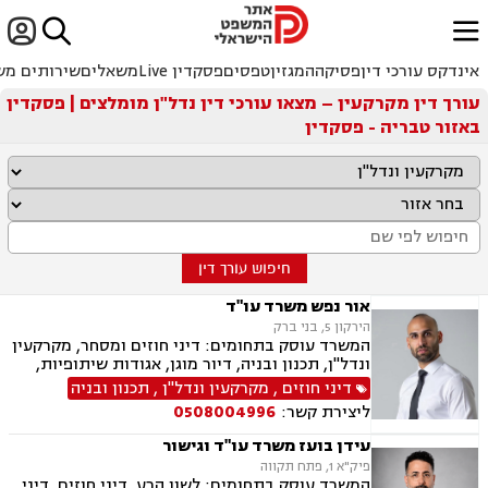


ﱐ
אינדקס עורכי דין
פסיקה
המגזין
טפסים
פסקדין Live
משאלים
שירותים מש
עורך דין מקרקעין – מצאו עורכי דין נדל"ן מומלצים | פסקדין
באזור טבריה - פסקדין
חיפוש עורך דין
אור נפש משרד עו"ד
הירקון 5, בני ברק
המשרד עוסק בתחומים: דיני חוזים ומסחר, מקרקעין
ונדל"ן, תכנון ובניה, דיור מוגן, אגודות שיתופיות,
ליקויי בנייה מושבים וקיבוצים, פינוי בינוי, קבוצות
דיני חוזים
,
מקרקעין ונדל"ן
,
תכנון ובניה
רכישה, עסקאות מכר דירה, פינוי מושכר, הפקעת
ליצירת קשר:
0508004996
קרקעות, מגרשים לבניה דיירות מוגנת, נחלות
ומשקים במושבים, רשות מקרקעי ישראל, צווי
עידן בועז משרד עו"ד וגישור
הריסה, רישום קבלנים, בתים משותפים נדל"ן
פיק"א 1, פתח תקווה
ביהודה ושומרון, דיני תאגידים, אזרחי מסחרי, נזקי
המשרד עוסק בתחומים: לשון הרע, דיני חוזים, דיני