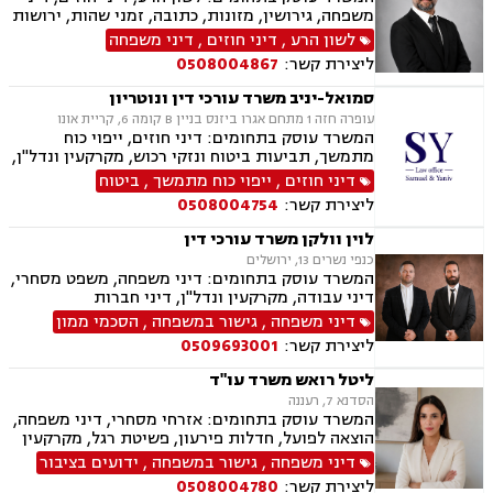
רכוש.
משפחה, גירושין, מזונות, כתובה, זמני שהות, ירושות
וצוואת, הסכמי ממון, ייפוי כוח מתמשך, חלוקת רכוש,
לשון הרע
,
דיני חוזים
,
דיני משפחה
ידועים בציבור, אפוטרופסות, צווי הרחקה, הגנת
ליצירת קשר:
0508004867
הפרטיות, פינוי מושכר, מקרקעין ונדל"ן, עסקאות
מכר דירה.
סמואל-יניב משרד עורכי דין ונוטריון
עופרה חזה 1 מתחם אגרו ביזנס בניין B קומה 6, קריית אונו
המשרד עוסק בתחומים: דיני חוזים, ייפוי כוח
מתמשך, תביעות ביטוח ונזקי רכוש, מקרקעין ונדל"ן,
תמ"א 38, לשון הרע, ירושות וצוואות, מושבים
דיני חוזים
,
ייפוי כוח מתמשך
,
ביטוח
וקיבוצים, קבוצות רכישה, ליקוי בניה, פינוי בינוי,
ליצירת קשר:
0508004754
פינוי מושכר, עסקאות מכר דירה, מגרשים לבניה,
נחלות ומשקים במושבים, רשות מקרקעי ישראל,
לוין וולקן משרד עורכי דין
העברה בין דורית, בן ממשיך, נזקי גוף ותאונות,
כנפי נשרים 13, ירושלים
תאונות דרכים, תאונות עבודה, תאונות תלמידים,
המשרד עוסק בתחומים: דיני משפחה, משפט מסחרי,
אובדן כושר עבודה, תאונות עקב רשלנות.
דיני עבודה, מקרקעין ונדל"ן, דיני חברות
דיני משפחה
,
גישור במשפחה
,
הסכמי ממון
ליצירת קשר:
0509693001
ליטל רואש משרד עו"ד
הסדנא 7, רעננה
המשרד עוסק בתחומים: אזרחי מסחרי, דיני משפחה,
הוצאה לפועל, חדלות פירעון, פשיטת רגל, מקרקעין
ונדל"ן, ייפוי כוח מתמשך, צבא ומשרד הביטחון,
דיני משפחה
,
גישור במשפחה
,
ידועים בציבור
ביטוח לאומי.
ליצירת קשר:
0508004780