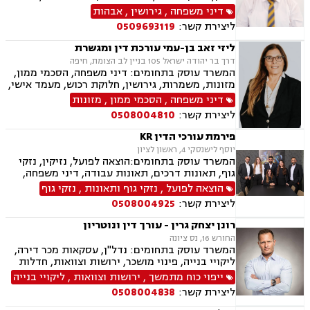
ערבויות ושטרות, קניין רוחני, זכויות יוצרים, דיני
מקרקעין, עסקאות מכר דירה, נדל"ן, רשות מקרקעי
דיני משפחה
,
גירושין
,
אבהות
בנקאות, חברות אשראי סליקה
ישראל, דיני משפחה, גירושין, מזונות, משמורת,
ליצירת קשר:
0509693119
אלימות במשפחה, אבהות , גישור במשפחה, אומנה,
מעמד אישי, ניכור הורי
ליזי זאב בן-עמי עורכת דין ומגשרת
דרך בר יהודה ישראל 105 בניין לב הצומת, חיפה
המשרד עוסק בתחומים: דיני משפחה, הסכמי ממון,
מזונות, משמרות, גירושין, חלוקת רכוש, מעמד אישי,
זמני שהות, ירושות וצוואות, מקרקעין ונדל"ן, ליקויי
דיני משפחה
,
הסכמי ממון
,
מזונות
בניה, עסקאות מכר דירה, דיני ספורט, ייצוג שחקנים,
ליצירת קשר:
0508004810
התאחדות קבוצות הכדורגל פיפ"א, גישור, בוררות,
אחריות מקצועית.
פירמת עורכי הדין KR
יוסף לישנסקי 4, ראשון לציון
המשרד עוסק בתחומים:הוצאה לפועל, נזיקין, נזקי
גוף, תאונות דרכים, תאונות עבודה, דיני משפחה,
גירושין, ירושות וצוואות, הסכמי ממון, דין משמעתי,
הוצאה לפועל
,
נזקי גוף ותאונות
,
נזקי גוף
מקרקעין ונדל"ן, עסקאות מכר דירה, גישור עסקי,
ליצירת קשר:
0508004925
דיני חוזים, אובדן כושר עבודה, ביטוח לאומי, דיני
חברות, דיני עמותות.
רונן יצחק גרין - עורך דין ונוטריון
החורש 16, נס ציונה
המשרד עוסק בתחומים: נדל"ן, עסקאות מכר דירה,
ליקויי בנייה, פינוי מושכר, ירושות וצוואות, חדלות
פירעון, לשון הרע, נוטריון, מיסוי מקרקעין, תמ"א 38,
ייפוי כוח מתמשך
,
ירושות וצוואות
,
ליקויי בנייה
ייפוי כוח מתמשך, דיני עבודה, מגשר ובורר
ליצירת קשר:
0508004838