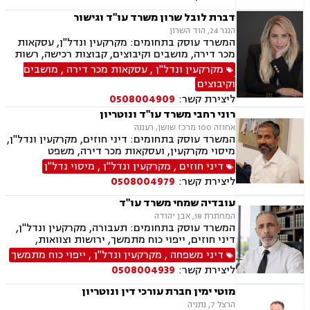
דברת לובל שרון משרד עו"ד וגישור
הנגר 24, הוד השרון
המשרד עוסק בתחומים: מקרקעין ונדל"ן, עסקאות
מכר דירה, מושבים וקיבוצים, קבוצות רכישה, רשות
מקרקעי ישראל, בתים משותפים, מיסוי נדלן, ייפוי
מקרקעין ונדל"ן
,
עסקאות מכר דירה
,
מושבים
כוח מתמשך, ירושות וצוואות, גישור, הסכמי ממון,
וקיבוצים
העברה בין דורית.
ליצירת קשר:
0508004909
רוני רחבי משרד עו"ד ונוטריון
אחוזה 100 מרכז שושן, רעננה
המשרד עוסק בתחומים: דיני חוזים, מקרקעין ונדל"ן,
מיסוי מקרקעין, ועסקאות מכר דירה, משפט
אזרחי-מסחרי, ייפוי כוח מתמשך, ירושות וצוואות,
דיני חוזים
,
מקרקעין ונדל"ן
,
מיסוי נדל"ן
דיני עבודה, דיני משפחה, הסכמי ממון, נזקי גוף
ליצירת קשר:
0508004979
ותאונות, נוטריון.
עובדיה שמחי משרד עו"ד
המחתרת 18, אבן יהודה
המשרד עוסק בתחומים: תעבורה, מקרקעין ונדל"ן,
דיני חוזים, ייפוי כוח מתמשך, ירושות וצוואות,
הסכמי ממון, אלימות במשפחה, מחיקת רישום פלילי
דיני משפחה
,
מקרקעין ונדל"ן
,
ייפוי כוח מתמשך
ליצירת קשר:
0508004939
מוטי ימין חברת עורכי דין ונוטריון
הרצל 7, נתניה