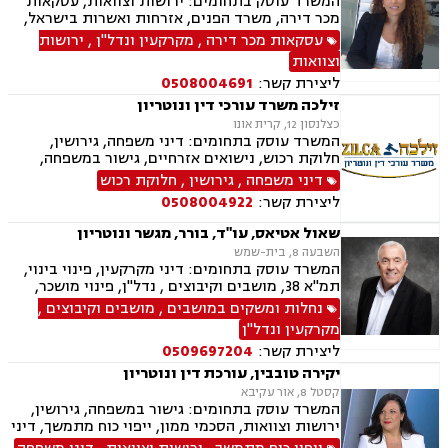
המשרד עוסק בתחומים: ירושות וצוואות, עסקאות
מכר דירה, משרד הפנים, אזרחות ואשרות בישראל,
דיני משפחה, דיני מקרקעין
עסקאות מכר דירה
,
מקרקעין ונדל"ן
,
ירושות
וצוואות
ליצירת קשר:
0508004691
זילכה משרד עורכי דין ונוטריון
כצלנסון 12, קרית אונו
המשרד עוסק בתחומים: דיני משפחה, גירושין,
חלוקת רכוש, נישואים אזרחיים, גישור במשפחה,
ירושות וצוואות, הסכמי ממון, אפוטרופסות,
דיני משפחה
,
גירושין
,
חלוקת רכוש
משמורת, מזונות, ייפוי כוח מתמשך, דיני עבודה,
ליצירת קשר:
0508004922
דיני מקרקעין, תמ"א 38, מגרשים לבניה , הפקעת
קרקעות, פינוי בינוי, תכנון ובניה, עסקאות מכר דירה,
שאול אטיאס, עו"ד, בורר, מגשר ונוטריון
ליקויי בנייה, מיסוי נדל"ן, נדל"ן, נזיקין, לשון הרע,
השבעה 8, בית-שמש
תאונות דרכים, תאונות עבודה, דיני חברות, ליווי
המשרד עוסק בתחומים: דיני מקרקעין, פינוי בינוי,
עסקי, ליווי מיזמי סטארטאפ, קניין רוחני, רשלנות
תמ"א 38, מושבים וקיבוצים , נדל"ן, פינוי מושכר,
רפואית, רשלנות רפואית - רפואת שיניים, משרד
תכנון ובניה, קבוצות רכישה, עסקאות מכר דירה,
נחלות ומשקים במושבים
,
מושבים וקיבוצים
,
הביטחון, נכי צה"ל, משפט צבאי
גישור ובוררויות, אזרחי מסחרי, ייפוי כוח מתמשך,
מקרקעין ונדל"ן
נוטריון
ליצירת קשר:
0509697204
יקירה טובבין, עורכת דין ונוטריון
קסטל 8, אור עקיבא
המשרד עוסק בתחומים: גישור במשפחה, גירושין,
ירושות וצוואות, הסכמי ממון, ייפוי כוח מתמשך, דיני
מקרקעין, עסקאות מכר דירה, נזיקין, תאונות דרכים,