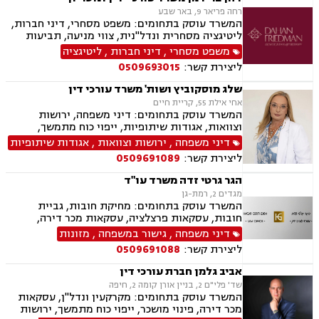
רחה פריאר 9, באר שבע
המשרד עוסק בתחומים: משפט מסחרי, דיני חברות,
ליטיגציה מסחרית ונדל"נית, צווי מניעה, תביעות
ייצוגיות, דיני ספורט, לשון הרע, תמ"א 38, עסקאות
משפט מסחרי
,
דיני חברות
,
ליטיגציה
מקרקעין, דיני חוזים, ייפוי כוח מתמשך, ירושות
ליצירת קשר:
0509693015
וצוואות, מסחר בינלאומי, משפט אזרחי, סכסוכי
שכנים, דיני עבודה, הסכמי ממון, מיסוי עירוני, מיסוי
שלג מוסקוביץ ושות' משרד עורכי דין
נדל"ן, ארנונה, היטל פיתוח, היטל השבחה, נוטריון.
אחי אילת 55, קריית חיים
המשרד עוסק בתחומים: דיני משפחה, ירושות
וצוואות, אגודות שיתופיות, ייפוי כוח מתמשך,
מושבים וקיבוצים, מקרקעין ונדל"ן, עסקאות מכר
דיני משפחה
,
ירושות וצוואות
,
אגודות שיתופיות
דירה, נחלות ומשקים במושבים, רשות מקרקעי
ליצירת קשר:
0509691089
ישראל
הגר גרטי זדה משרד עו"ד
מגדים 2, רמת-גן
המשרד עוסק בתחומים: מחיקת חובות, גביית
חובות, עסקאות פרצלציה, עסקאות מכר דירה,
הסכמי ממון, ייפוי כוח מתמשך, ירושות וצוואות,
דיני משפחה
,
גישור במשפחה
,
מזונות
אפוטרופסות, גישור במשפחה, גירושין, מקרקעין,
ליצירת קשר:
0509691088
הוצאה לפועל, אימוץ, הורות חד מינית, מזונות,
משמורת, נישואים אזרחיים, חלוקת רכוש, תיאום
אביב גלמן חברת עורכי דין
הורי, זמני שהות, אומנה, ניכור הורי, עסקאות מתנה,
שד' פלי"ם 2, בניין אורן קומה 2, חיפה
ידועים בציבור, פינוי מושכר, צווארון לבן, הלבנת הון,
המשרד עוסק בתחומים: מקרקעין ונדל"ן, עסקאות
אלימות במשפחה, עבירות סמים, נפגעי עבירה
מכר דירה, פינוי מושכר, ייפוי כוח מתמשך, ירושות