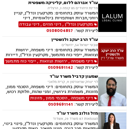
ספורט, לשון הרע, ירושות וצוואות, מיסוי נדל"ן.
עו"ד אברהם ללום, קליניקה משפטית
מדינת היהודים 85 קומה 3, הרצליה
המשרד עוסק בתחומים: מקרקעין ונדל"ן, קניין
רוחני,חברות ושותפויות בינלאומיות, דיני
חברות,מיסוי בינלאומי ותכנון מס,בינה מלאכותית
מקרקעין ונדל"ן
,
דיני חוזים
,
דיני עבודה
(AI) וטכנולוגיה,יישוב סכסוכים ,ביטחון וניהול
ליצירת קשר:
0508004857
משברים,,ייעוץ רגולטורי וחקיקה
עו"ד הרב יעקב ולנשטיין
שבטי ישראל 54, ירושלים
המשרד עוסק בתחומים: דיני משפחה, ירושות
וצוואות, ייפוי כוח מתמשך, מקרקעין ונדל"ן, דיירות
מוגנת, עסקאות מכר דירה
דיני משפחה
,
ירושות וצוואות
,
ייפוי כוח מתמשך
ליצירת קשר:
0509691142
שמעון קדביל משרד עו"ד
לוי יצחק שניאורסון 11, קרית מלאכי
המשרד עוסק בתחומים: דיני משפחה, הסכמי ממון,
מזונות, משמורת גירושין, זמני שהות, חלוקת רכוש,
מעמד אישי, ניכור הורי, העברת בין דורית, ירושות
דיני משפחה
,
הסכמי ממון
,
מזונות
וצוואות, ייפוי כוח מתמשך, דיני חוזים, נדל"ן
ליצירת קשר:
0509691141
ומקרקעין, עסקאות מכר דירה, פינוי מושכר
מזל גולוב משרד עו"ד
העצמאות 87 משרד 29, אשדוד
המשרד עוסק בתחומים: מקרקעין ונדל"ן, פינוי בינוי,
עסקאות מכר דירה, פינוי מושכר, רשות מקרקעי