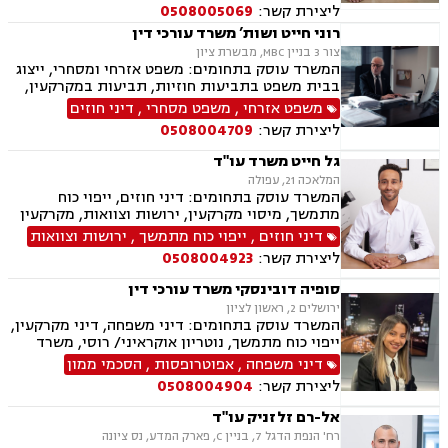
ליצירת קשר:
0508005069
רוני חייט ושות’ משרד עורכי דין
צור 3 בניין MBC, מבשרת ציון
המשרד עוסק בתחומים: משפט אזרחי ומסחרי, ייצוג
בבית משפט בתביעות חוזיות, תביעות במקרקעין,
ענייני ירושות וצוואות, דיני עבודה, נזיקין, עסקאות
משפט אזרחי
,
משפט מסחרי
,
דיני חוזים
נדל"ן, מכר דירה, ייפוי כוח מתמשך
ליצירת קשר:
0508004709
גל חייט משרד עו"ד
המלאכה 21, עפולה
המשרד עוסק בתחומים: דיני חוזים, ייפוי כוח
מתמשך, מיסוי מקרקעין, ירושות וצוואות, מקרקעין
ונדל"ן, עסקאות מכר דירה, נדל"ן מסחרי, הסכמי
דיני חוזים
,
ייפוי כוח מתמשך
,
ירושות וצוואות
ממון
ליצירת קשר:
0508004923
סופיה דובינסקי משרד עורכי דין
ירושלים 2, ראשון לציון
המשרד עוסק בתחומים: דיני משפחה, דיני מקרקעין,
ייפוי כוח מתמשך, נוטריון אוקראיני/ רוסי, משרד
הפנים, ירושות וצוואות, מומחים לדין הזר
דיני משפחה
,
אפוטרופסות
,
הסכמי ממון
ליצירת קשר:
0508004904
אל-רם זלזניק עו"ד
רח' הנפת הדגל 7, בניין C, פארק המדע, נס ציונה