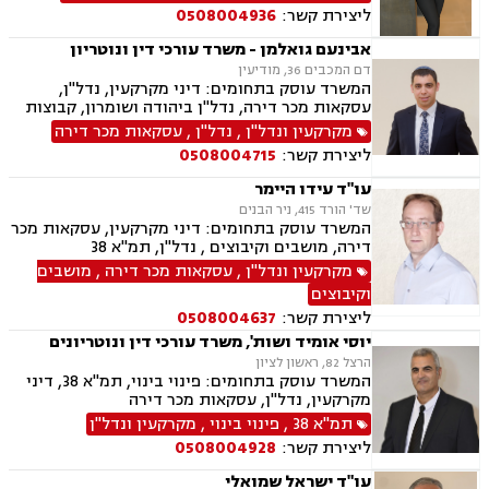
ליצירת קשר:
0508004936
אבינעם גואלמן - משרד עורכי דין ונוטריון
דם המכבים 36, מודיעין
המשרד עוסק בתחומים: דיני מקרקעין, נדל"ן,
עסקאות מכר דירה, נדל"ן ביהודה ושומרון, קבוצות
רכישה, מיסוי נדל"ן, פינוי מושכר, בתים משותפים,
מקרקעין ונדל"ן
,
נדל"ן
,
עסקאות מכר דירה
ייפוי כוח מתמשך, ירושות וצוואות, רישוי נשק, דיני
ליצירת קשר:
0508004715
חוזים ונוטריון
עו"ד עידו היימר
שד' הורד 415, ניר הבנים
המשרד עוסק בתחומים: דיני מקרקעין, עסקאות מכר
דירה, מושבים וקיבוצים , נדל"ן, תמ"א 38
מקרקעין ונדל"ן
,
עסקאות מכר דירה
,
מושבים
וקיבוצים
ליצירת קשר:
0508004637
יוסי אומיד ושות', משרד עורכי דין ונוטריונים
הרצל 82, ראשון לציון
המשרד עוסק בתחומים: פינוי בינוי, תמ"א 38, דיני
מקרקעין, נדל"ן, עסקאות מכר דירה
תמ"א 38
,
פינוי בינוי
,
מקרקעין ונדל"ן
ליצירת קשר:
0508004928
עו"ד ישראל שמואלי