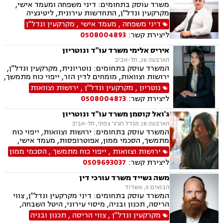
משרד עוסק בתחומים: דיני משפחה ומעמד אישי,
מקרקעין ונדל"ן, התחדשות עירונית, ליטיגציה
אזרחית-מסחרית, סכסוכים חוזיים, סכסוכים כספיים,
דיני משפחה
,
מעמד אישי
,
מקרקעין ונדל"ן
דיני חברות, ירושות וצוואות, ייפוי כוח מתמשך,
ליצירת קשר:
0508004893
גישור.
איריס אלימי משרד עו"ד ונוטריון
הארבעה 28, תל-אביב
המשרד עוסק בתחומים: נוטריונית, מקרקעין ונדל"ן,
ירושות וצוואות, מומחים לדין הזר, ייפוי כוח מתמשך,
מיסים, תמ"א 38, אזרחות זרה ודרכון זר.
נוטריון
,
מקרקעין ונדל"ן
,
ירושות וצוואות
ליצירת קשר:
0508004873
ג'ואל קוסמן משרד עו"ד ונוטריון
הארבעה 28 מגדל חג'ג' צפוני, תל-אביב
המשרד עוסק בתחומים: ירושות וצוואות, ייפוי כוח
מתמשך, הסכמי ממון, אפוטרופסות, מעמד אישי,
ידועים בציבור, אבהות, חלוקת רכוש, דיני עליה, דיני
ירושות וצוואות
,
ייפוי כוח מתמשך
,
הסכמי ממון
מקרקעין, עסקאות מכר דירה מקבלן או יד שניה,
ליצירת קשר:
0509693037
מיסוי מקרקעין, נוטריון עברית צרפתית אנגלית.
משה גשייד משרד עורכי דין
הבנאים 9, אשדוד
המשרד עוסק בתחומים: דיני מקרקעין ונדל"ן, צווי
הריסה, תכנון ובניה, מיסוי עירוני, היטל השבחה,
היטל פיתוח, ארנונה, רשויות מקומיות, רישוי עסקים
מקרקעין ונדל"ן
,
צווי הריסה
,
תכנון ובניה