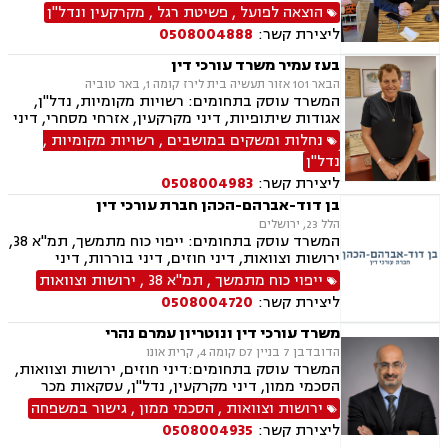
עבודה, ירושות וצוואות
הוצאה לפועל
,
פשיטת רגל
,
מקרקעין ונדל"ן
ליצירת קשר:
0508004888
בעז עמיר משרד עורכי דין
הבאר 101 אזור תעשיה בית לירז קומה 1, באר טוביה
המשרד עוסק בתחומים: רשויות מקומיות, נדל"ן,
אגודות שיתופיות, דיני מקרקעין, אזרחי מסחרי, דיני
בוררות, עובדים זרים, דיני תאגידים, גישור
נחלות ומשקים במושבים
,
רשויות מקומיות
,
ובוררויות, מיסוי נדל"ן, תמ"א 38, תכנון ובניה, נחלות
נדל"ן
ומשקים במושבים, הפקעת קרקעות, מושבים
ליצירת קשר:
0508004983
וקיבוצים , עסקאות מכר דירה, דיור מוגן, רשות
מקרקעי ישראל, צווי הריסה, ירושות וצוואות, הסכמי
בן דוד-אברהם-הכהן חברת עורכי דין
ממון
הלל 23, ירושלים
המשרד עוסק בתחומים: ייפוי כוח מתמשך, תמ"א 38,
ירושות וצוואות, דיני חוזים, דיני בוררות, דיני
מקרקעין, עסקאות מכר דירה, אפוטרופסות, לשון
ייפוי כוח מתמשך
,
תמ"א 38
,
ירושות וצוואות
הרע, דיני עמותות, דיני מכרזים והתקשרויות, דיני
ליצירת קשר:
0508004720
בחירות , זכויות אדם, ביקורת , חוקתי ומנהלי
משרד עורכי דין ונוטריון עמרם נהרי
הדובדבן 7 בניין D7 קומה 4, קרית אונו
המשרד עוסק בתחומים:דיני חוזים, ירושות וצוואות,
הסכמי ממון, דיני מקרקעין, נדל"ן, עסקאות מכר
דירה, מגרשים לבניה , תכנון ובניה, תמ"א 38, פינוי
ירושות וצוואות
,
הסכמי ממון
,
גישור במשפחה
בינוי, קבוצות רכישה, נוטריון
ליצירת קשר:
0508004935