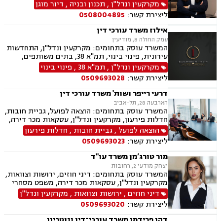
מקרקעין ונדל"ן
,
תכנון ובניה
,
דיור מוגן
ליצירת קשר:
0508004895
אילוז משרד עורכי דין
עמק החולה 8, מודיעין
המשרד עוסק בתחומים: מקרקעין ונדל"ן, התחדשות
עירונית, פינוי בינוי, תמ"א 38, בתים משותפים,
מגרשים לבנייה, עסקאות מכר דירה
מקרקעין ונדל"ן
,
תמ"א 38
,
פינוי בינוי
ליצירת קשר:
0509693028
דרעי רייפר ושות' משרד עורכי דין
הארבעה 28, תל-אביב
המשרד עוסק בתחומים: הוצאה לפועל, גביית חובות,
חדלות פירעון, מקרקעין ונדל"ן, עסקאות מכר דירה,
דיני משפחה, חלוקת רכוש, דיני חוזים, ירושות
הוצאה לפועל
,
גביית חובות
,
חדלות פירעון
וצוואות.
ליצירת קשר:
0509693023
מור טורג’מן משרד עו"ד
יצחק מודעי 2, רחובות
המשרד עוסק בתחומים: דיני חוזים, ירושות וצוואות,
מקרקעין ונדל"ן, עסקאות מכר דירה, משפט מסחרי
דיני חוזים
,
ירושות וצוואות
,
מקרקעין ונדל"ן
ליצירת קשר:
0509693020
דהן פרידמן משרד עורכי־דין ונוטריון