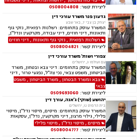
ייפוי כוח מתמשך
,
ירושות וצוואות
,
דיני משפחה
רשלנות רפואית, נוטריון
ליצירת קשר:
0508004808
גדעון פנר משרד עורכי דין
יצחק בן צבי 7, באר שבע
המשרד עוסק בתחומים: רשלנות רפואית, נזקי גוף
ותאונות, דיני חוזים, דיני עבודה, מקרקעין ונדל"ן,
דיני משפחה, בנקים, פלילי, נזקי גוף, תאונות עבודה,
רשלנות רפואית
,
נזקי גוף ותאונות
,
דיני חוזים
תאונות דרכים, משפט מסחרי, תביעות ביטוח ונזקי
ליצירת קשר:
0508004821
רכוש, ייפוי כוח מתמשך, נוטריון , רשלנות רפואית-
הריון ולידה, לשון הרע, תאונות ספורט, בריאות
צפורי ושות' משרד עורכי דין
הנפש, אובדן כושר עבודה , תאונות תלמידים,
עם ועולמו 3, ירושלים
תאונות עקב רשלנות, נזקי רכוש, קבלנות חוזית,
המשרד עוסק בתחומים: דיני צבא ובטחון, משרד
השקעות בחו"ל, דין משמעתי, עובדים זרים, זכויות
הביטחון, משפט צבאי, נכי צה"ל, נפגעי טרור , דיני
נשים בהריון, תכנון ובניה, דיור מוגן, אגודות
ביטוח, ביטוח לאומי, דיני מקרקעין, עסקאות מכר
צבא ומשרד הבטחון
,
משרד הביטחון
,
משפט
שיתופיות, ליקויי בנייה, מושבים וקיבוצים , ועוד
דירה, תמ"א 38, ייפוי כח מתמשך
צבאי
ליצירת קשר:
0509693060
יהושע (שוקי) ג'אנה, עורך דין
בית הדפוס 12, ירושלים
המשרד עוסק בתחומים: מיסים, מיסוי נדל"ן, מיסוי
פלילי, גילוי מרצון, דיני מקרקעין, נדל"ן, עסקאות
מכר דירה, פינוי בינוי, קבוצות רכישה, תמ"א 38
מיסים
,
מיסוי נדל"ן
,
מיסוי פלילי
ליצירת קשר:
0508004777