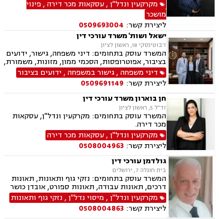
וצוואות, נוטריון.
מקרקעין ונדל"ן
,
עסקאות מכר דירה
,
פינוי
מושכר
ליצירת קשר:
0509693004
ישאל ושות' משרד עורכי דין
ז'בוטינסקי 18, ראשון לציון
המשרד עוסק בתחומים: דיני משפחה, גישור, ידועים
בציבור, אפוטרופסות, הסכמי ממון, מזונות, משמורת,
גירושין, טוען רבני, חלוקת רכוש, מעמד אישי, זמני
דיני משפחה
,
גישור במשפחה
,
ידועים בציבור
שהות, אומנה, ניכור הורי, מקרקעין ונדל"ן, ליקויי
ליצירת קשר:
0509691149
בניה, עסקאות מכר דירה, דיני חברות, מסחרי אזרחי,
צווי מניעה, הוצאה לפועל ירושות וצוואות, גישור
חן בוארון משרד עורכי דין
עסקי, סכסוכי שכנים
זד”ל 5, ראשון לציון
המשרד עוסק בתחומים: מקרקעין ונדל"ן, עסקאות
מכר דירה.
מקרקעין ונדל"ן
,
עסקאות מכר דירה
ליצירת קשר:
0508004963
גולדמן עורכי דין
בית חוגלה 7, ירושלים
המשרד עוסק בתחומים: נזקי גוף ותאונות, תאונות
דרכים, תאונות עבודה, תאונות ספורט, אובדן כושר
עבודה, תאונות עקב רשלנות, תביעות ביטוח ונזקי
מקרקעין ונדל"ן
,
מיסוי נדל"ן
,
נזקי גוף ותאונות
רכוש, ביטוח לאומי, רשלנות רפואית, מקרקעין
ליצירת קשר:
0508004863
ונדל"ן, אזרחות זרה ודרכון זר, דיני חוזים, דיני