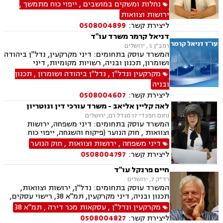
ומשקים במושבים, אגודות שיתופיות, רשות מקרקעי
נחלות ומשקים במושבים
,
ייפוי כוח מתמשך
,
ישראל, תכנון ובניה, עסקאות מכר דירה, ייצוג עסקים
ירושות וצוואות
ובעלי עסקים בגביית חובות בבתי משפט והוצאה
ליצירת קשר:
0508004899
לפועל, ליטיגציה מסחרית
דניאל קרמר משרד עו"ד
רמב"ן 5 , ירושלים
המשרד עוסק בתחומים: דיני מקרקעין, נדל"ן ביהודה
ושומרון, תכנון ובניה, רשויות מקומיות, דיני
תאגידים ופלילי
מקרקעין ונדל"ן
,
נדל"ן ביהודה ושומרון
,
תכנון
ובניה
ליצירת קשר:
0508004607
לאה קליין אליאב - משרד עורכי דין ונוטריון
נחום חפצדי 17 מגדל רם, ירושלים
המשרד עוסק בתחומים: דיני משפחה, ירושות
וצוואות , חוק הנוער (פיקוח והשגחה, ייפוי כוח
מתמשך ונוטריון.
דיני משפחה
,
ירושות וצוואות
,
חוק הנוער
ליצירת קשר:
0508004797
חיים פרנקל עו"ד
רד"ק 7, ירושלים
המשרד עוסק בתחומים: נדל"ן, ירושות וצוואות,
תכנון ובניה, דיני מקרקעין, תמ"א 38, רישוי עסקים,
קבוצות רכישה, פינוי בינוי, עסקאות מכר דירה, מנהל
מקרקעין ונדל"ן
,
עסקאות מכר דירה
,
תמ"א 38
מקרקעי ישראל, מיסוי נדל"ן, מגרשים לבניה, ליקויי
ליצירת קשר:
0508004827
בנייה, ליווי עסקי, חלוקת רכוש, חוזים ומסחר, הסכמי