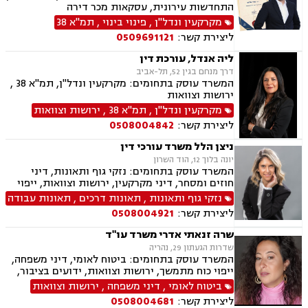
התחדשות עירונית, עסקאות מכר דירה
מקרקעין ונדל"ן
,
פינוי בינוי
,
תמ"א 38
ליצירת קשר:
0509691121
ליה אנדל, עורכת דין
דרך מנחם בגין 52, תל-אביב
המשרד עוסק בתחומים: מקרקעין ונדל"ן, תמ"א 38 ,
ירושות וצוואות
מקרקעין ונדל"ן
,
תמ"א 38
,
ירושות וצוואות
ליצירת קשר:
0508004842
ניצן הלל משרד עורכי דין
יונה בלוך 12, הוד השרון
המשרד עוסק בתחומים: נזקי גוף ותאונות, דיני
חוזים ומסחר, דיני מקרקעין, ירושות וצוואות, ייפוי
כוח מתמשך
נזקי גוף ותאונות
,
תאונות דרכים
,
תאונות עבודה
ליצירת קשר:
0508004921
שרה זנאתי אדרי משרד עו"ד
שדרות הגעתון 29, נהריה
המשרד עוסק בתחומים: ביטוח לאומי, דיני משפחה,
ייפוי כוח מתמשך, ירושות וצוואות, ידועים בציבור,
הסכמי ממון, גישור במשפחה, מזונות, אפוטרופסות,
ביטוח לאומי
,
דיני משפחה
,
ירושות וצוואות
משמורת, מקרקעין ונדל"ן, עסקאות מכר דירה, נזקי
ליצירת קשר:
0508004681
גוף ותאונות, תאונות דרכים, תאונות ספורט, תאונות