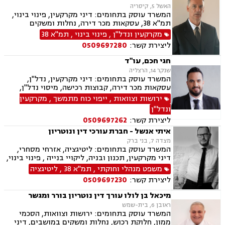
האשל 5, קיסריה
המשרד עוסק בתחומים: דיני מקרקעין, פינוי בינוי,
תמ"א 38, עסקאות מכר דירה, נחלות ומשקים
במושבים, ייפוי כוח מתמשך, ירושות וצוואות, נוטריון
מקרקעין ונדל"ן
,
פינוי בינוי
,
תמ"א 38
ליצירת קשר:
0509697280
חגי חכם, עו"ד
שנקר 14, הרצליה
המשרד עוסק בתחומים: דיני מקרקעין, נדל"ן,
עסקאות מכר דירה, קבוצות רכישה, מיסוי נדל"ן,
אזרחי מסחרי, ירושות וצוואות, ייפוי כוח מתמשך
ירושות וצוואות
,
ייפוי כוח מתמשך
,
מקרקעין
ונדל"ן
ליצירת קשר:
0509697262
איתי אנשל - חברת עורכי דין ונוטריון
מצדה 7, בני ברק
המשרד עוסק בתחומים: ליטיגציה, אזרחי מסחרי,
דיני מקרקעין, תכנון ובניה, ליקויי בנייה , פינוי בינוי,
קבוצות רכישה, עסקאות מכר דירה, פינוי מושכר,
משפט מנהלי וחוקתי
,
תמ"א 38
,
ליטיגציה
מגרשים לבניה ,נחלות ומשקים במושבים, רשות
ליצירת קשר:
0509697230
מקרקעי ישראל, צווי הריסה, מיסוי נדל"ן, היטל
פיתוח, היטל השבחה, דיני חוזים, תביעות ייצוגיות,
מיכאל בן לולו עורך דין נוטריון בורר ומגשר
ירושות וצוואות, נוטריון, דיני מכרזים והתקשרויות,
ראובן 6, בית-שמש
חוקתי ומנהלי, רישוי עסקים, דיני חברות, סכסוך בין
המשרד עוסק בתחומים: ירושות וצוואות, הסכמי
בעלי מניות, ליווי עסקי, הגבלים עסקיים, בנקים,
ממון, חלוקת רכוש, נחלות ומשקים במושבים, דיני