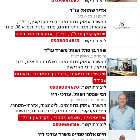
ליצירת קשר:
0509693082
וצוואות, העברה בין דורית, הסכם ידועים בציבור,
מקרקעין ונדל"ן, עסקאות מכר דירה, פינוי מושכר,
אדיר שמואל עו"ד
ליקויי בניה
ויצמן 51, תל-אביב
המשרד עוסק בתחומים: דיני מקרקעין, נדל"ן,
עסקאות מכר, דיני חוזים, פינוי בינוי, תמ"א 38, פינוי
מושכר, דיירות מוגנת, דיני עבודה, הוצאה לפועל,
מקרקעין ונדל"ן
,
נדל"ן
,
עסקאות מכר דירה
צוואות וירושות, ייפוי כוח מתמשך
ליצירת קשר:
0508004853
שחר בן סהל ושות' משרד עו"ד
נח מוזס 2, ראשון לציון
המשרד עוסק בתחומים: רשלנות רפואית, דיני
נזיקין, דיני מקרקעין
רשלנות רפואית
,
נזקי גוף ותאונות
,
תאונות
עבודה
ליצירת קשר:
0508004670
רפי שפטר ושות', עורכי-דין
למנחם בגין 13, רמת-גן
המשרד עוסק בתחומים: ליטיגציה, אזרחי-מסחרי,
דיני מקרקעין , דיני חוזים, דיני חברות, ירושות
וצוואות, לשון הרע, קניין רוחני, מכרזים
ליטיגציה
,
משפט מסחרי
,
מקרקעין ונדל"ן
ליצירת קשר:
0509693136
חיים אלמו טמייט משרד עורכי דין