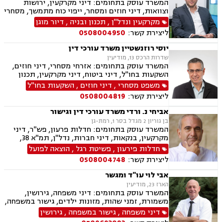
המשרד עוסק בתחומים: דיני מקרקעין, ירושות
וצוואות, דיני חוזים ומסחר, ייפוי כוח מתמשך, מסחרי
אזרחי
מקרקעין ונדל"ן
,
תכנון ובניה
,
דיור מוגן
ליצירת קשר:
0508004950
יוסי רוזנשטיין משרד עורכי דין
שדרות הרכס 13, מודיעין
המשרד עוסק בתחומים: אזרחי מסחרי, דיני חוזים,
השקעות בחו"ל, דיני ביטוח, דיני מקרקעין, תכנון
ובניה, ליקויי בניה, מושבים וקיבוצים, פינוי בינוי,
משפט מסחרי
,
דיני חוזים
,
השקעות בחו"ל
קבוצות רכישה, עסקאות מכר דירה, נדל"ן, פינוי
ליצירת קשר:
0508004819
מושכר, הפקעת קרקעות, מגרשים לבניה,נחלות
ומשקים במושבים, רשות מקרקעי ישראל, צווי
אביחי נ. ורדי משרד עורכי דין וגישור
הריסה, דיני חברות, ליווי עסקי, מיסוי נדל"ן, תמא
בן גוריון 2 מגדל בסר 1, רמת-גן
38, פשיטת רגל, תביעות ייצוגיות
המשרד עוסק בתחומים: חדלות פרעון, פש"ר, דיני
מקרקעין, בנקאות, דיני חברות, נדל"ן, תמ"א 38,
מיוסי מקרקעין, ליטגציה, גישור עסקי
חדלות פירעון
,
פשיטת רגל
,
הוצאה לפועל
ליצירת קשר:
0508004748
אבי לוי עו"ד ומגשר
הארז 23, מודיעין
המשרד עוסק בתחומים: דיני משפחה, גירושין,
משמורת, זמני שהות, מזונות ילדים, גישור במשפחה,
ניכור הורי, פירוק שיתוף, ייצוג בבית דין רבני "גיטין",
דיני משפחה
,
גישור במשפחה
,
גירושין
הסכמי ממון, אפוטרופסות, ייפוי כוח מתמשך, ירושות