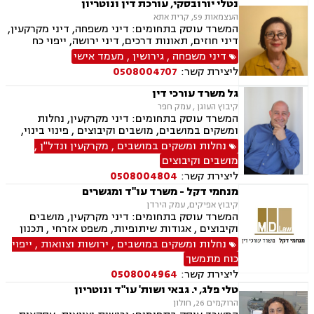
נטלי יורובסקי, עורכת דין ונוטריון
העצמאות 59, קרית אתא
המשרד עוסק בתחומים: דיני משפחה, דיני מקרקעין,
דיני חוזים, תאונות דרכים, דיני ירושה, ייפוי כח
מתמשך, אפוטרופסות, מזונות , משמורת , ייצוג מול
דיני משפחה
,
גירושין
,
מעמד אישי
משרד הפנים בעניין אזרחות ותושבות קבע, התרת
ליצירת קשר:
0508004707
נישואין, אבהות , לרבות טיפול בעניין האבהות בנוהל
חו"ל, עריכת הסכמי יחסי ממון ו/או הסכמי חיים
גל משרד עורכי דין
משותפים ואישורם בבתי משפט ו/או כנוטריון ,גישור,
קיבוץ העוגן , עמק חפר
, ייצוג בבתי משפט ,עריכת צוואות וטיפול בעניין צו
המשרד עוסק בתחומים: דיני מקרקעין, נחלות
ירושה וצו קיום צוואה ,חוות דעת בדין רוסי
ומשקים במושבים, מושבים וקיבוצים , פינוי בינוי,
ואוקראיני, שירותי נוטריון_, טיפול בעסקאות
תמ"א 38, עסקאות מכר דירה, רשות מקרקעי ישראל,
נחלות ומשקים במושבים
,
מקרקעין ונדל"ן
,
מקרקעין, רישום בטאבו.
השקעות בחו"ל, קבוצות רכישה, נדל"ן, מגרשים
מושבים וקיבוצים
לבניה , רישום קבלנים, נדל"ן ביהודה ושומרון, מיסוי
ליצירת קשר:
0508004804
נדל"ן, נוטריון, מגשרים
מנחמי דקל - משרד עו"ד ומגשרים
קיבוץ אפיקים, עמק הירדן
המשרד עוסק בתחומים: דיני מקרקעין, מושבים
וקיבוצים , אגודות שיתופיות, משפט אזרחי , תכנון
ובניה, ירושות וצוואות, ייפוי כוח מתמשך, מסחר
נחלות ומשקים במושבים
,
ירושות וצוואות
,
ייפוי
בינלאומי, בתים משותפים, דיני עבודה, דיני חברות,
כוח מתמשך
חדלות פרעון, ליווי עסקי, נזיקין, נזקי גוף, חקלאי-
ליצירת קשר:
0508004964
עסקי, מגשרים.
טלי פלג, י. גבאי ושות' עו"ד ונוטריון
הרוקמים 26, חולון