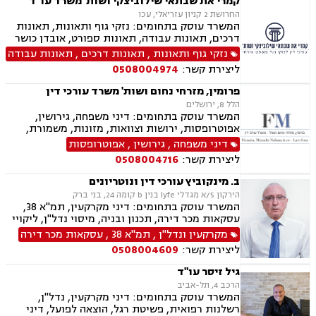
קמרי את שבתאי שילוביצקי ושות' משרד עו"ד
החרושת 2 קניון עזריאלי, עכו
המשרד עוסק בתחומים: נזקי גוף ותאונות, תאונות
דרכים, תאונות עבודה, תאונות ספורט, אובדן כושר
עבודה, תאונות תלמידים, תאונות עקב רשלנות,
נזקי גוף ותאונות
,
תאונות דרכים
,
תאונות עבודה
תביעות ביטוח ונזקי רכוש, ביטוח סיעודי, דיני
ליצירת קשר:
0508004974
פנסיה, נזקי רכוש, פטור ממס הכנסה מסיבות
רפואיות
פרומין, מזרחי נחום ושות' משרד עורכי דין
הלל 8, ירושלים
המשרד עוסק בתחומים: דיני משפחה, גירושין,
אפוטרופסות, ירושות וצוואות, מזונות, משמורת,
ייפוי כוח מתמשך, ידועים בציבור, חלוקת רכוש,
דיני משפחה
,
גירושין
,
אפוטרופסות
הורות חד מינית, הסכמי ממון, דיני מקרקעין,
ליצירת קשר:
0508004716
עסקאות מכר דירה, נדל"ן, ליקויי בנייה, פינוי בינוי,
פינוי מושכר, תמ"א 38, דיירות מוגנת , בנקים,
ב. מינקוביץ עורכי דין ונוטריונים
ערבויות ושטרות , פירוקים והקפאות הליכים, צווי
הירקון 5/א מגדלי lyfe בנין b קומה 24, בני ברק
מניעה, ליווי עסקי, דיני חוזים, חדלות פירעון, פשיטת
המשרד עוסק בתחומים: דיני מקרקעין, תמ"א 38,
רגל, הוצאה לפועל, גביית חובות, דיני חברות,
עסקאות מכר דירה, תכנון ובניה, מיסוי נדל"ן, ליקויי
תביעות ייצוגיות, דיני עבודה
בנייה, דיני חוזים, דיני חברות, לשון הרע, ליטיגציה,
מקרקעין ונדל"ן
,
תמ"א 38
,
עסקאות מכר דירה
נוטריון, ייפוי כוח מתמשך, ירושות וצוואות, פינוי
ליצירת קשר:
0508004609
בינוי, מגרשים לבניה , הסכמי ממון, נזקי רכוש
גיל זיסר עו"ד
הרכב 4, תל-אביב
המשרד עוסק בתחומים: דיני מקרקעין, נדל"ן,
רשלנות רפואית, פשיטת רגל, הוצאה לפועל, דיני