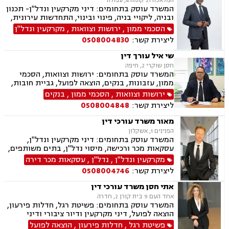
המלאכה 21 קומה 4, עפולה
המשרד עוסק בתחומים: דיני מקרקעין ונדל"ן- תכנון
ובניה, ליקויי בניה, פינוי ובינוי, התחדשות עירונית,
תמ"א 38 ובתים משותפים, הסכמי ממון, ירושות
הסכמי ממון
,
ירושות וצוואות
,
מקרקעין ונדל"ן
וצוואות, ייפוי כוח מתמשך, הדין האתיופי, דיני
ליצירת קשר:
0508004830
חוזים, נוטריון.
שי איל עורך דין
חסן שוקרי 2, חיפה
המשרד עוסק בתחומים: ירושות וצוואות, הסכמי
ממון, עזבונות, בנקים, הוצאה לפועל, גביית חובות,
חדלות פירעון, פינוי מושכר, נזקי גוף ותאונות,
ירושות וצוואות
,
הסכמי ממון
,
בנקים
תאונות דרכים, מקרקעין ונדל"ן, עסקאות מכר דירה
ליצירת קשר:
0508004848
מאור משרד עורכי דין
הפנינים 1, אשקלון
המשרד עוסק בתחומים: דיני מקרקעין ונדל"ן,
עסקאות מכר ורכישה, מיסוי נדל"ן, בתים משותפים,
תכנון ובניה, ליקוי בניה, מושבים וקיבוצים, קבוצת
מקרקעין ונדל"ן
,
נדל"ן
,
עסקאות מכר דירה
רכישה, מגרשים לבניה, רשות מקרקעי ישראל,
ליצירת קשר:
0508004746
ירושות וצוואות, הסכמי ממון, ייפוי כוח מתמשך, דיני
משפחה, פונדקאות, מזונות, גישור, אפוטרופסות,
אתי חסן משרד עורכי דין
גירושין, נשואים אזרחיים, מעמד אישי, ניכור הורי,
אחד העם 9 בית קורן 2, חדרה
זמני שהות, העברה בין דורית
המשרד עוסק בתחומים: פשיטת רגל, חדלות פירעון,
הוצאה לפועל, דיני מקרקעין ודיור ציבורי ודיני
משפחה, ביטוח לאומי, תעבורה.
פשיטת רגל
,
חדלות פירעון
,
הוצאה לפועל