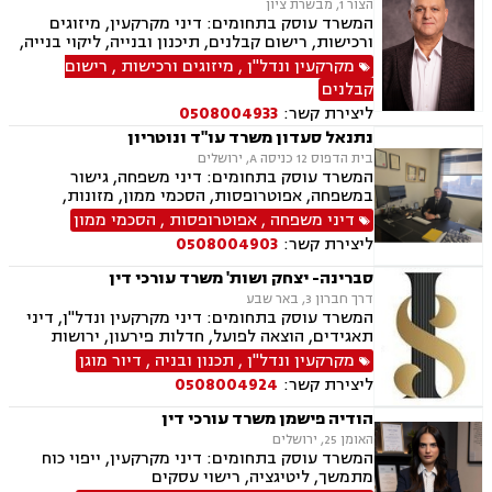
הצור 1, מבשרת ציון
המשרד עוסק בתחומים: דיני מקרקעין, מיזוגים
ורכישות, רישום קבלנים, תיכנון ובנייה, ליקוי בנייה,
מגרשים לבנייה.
מקרקעין ונדל"ן
,
מיזוגים ורכישות
,
רישום
קבלנים
ליצירת קשר:
0508004933
נתנאל סעדון משרד עו"ד ונוטריון
בית הדפוס 12 כניסה A, ירושלים
המשרד עוסק בתחומים: דיני משפחה, גישור
במשפחה, אפוטרופסות, הסכמי ממון, מזונות,
משמורת, גירושין, טוען רבני, חלוקת רכוש, מעמד
דיני משפחה
,
אפוטרופסות
,
הסכמי ממון
אישי, תיאום הורי, זמני שהות, ניכור הורי, עסקאות
ליצירת קשר:
0508004903
מתנה, ידועים בציבור, ירושות וצוואות, נוטריון, ייפוי
כוח מתמשך, הוצאה לפועל, חדלות פירעון, תביעות
סברינה- יצחק ושות' משרד עורכי דין
מסחריות, דיני חוזים, מקרקעין ונדל"ן, עסקאות מכר
דרך חברון 3, באר שבע
דירה, עסקאות מכר יד שניה מקבלן, משפט מסחרי,
המשרד עוסק בתחומים: דיני מקרקעין ונדל"ן, דיני
דיני חברות, ליטיגציה מסחרית ונדל"נית, דיני
תאגידים, הוצאה לפועל, חדלות פירעון, ירושות
עמותות
וצוואת.
מקרקעין ונדל"ן
,
תכנון ובניה
,
דיור מוגן
ליצירת קשר:
0508004924
הודיה פישמן משרד עורכי דין
האומן 25, ירושלים
המשרד עוסק בתחומים: דיני מקרקעין, ייפוי כוח
מתמשך, ליטיגציה, רישוי עסקים