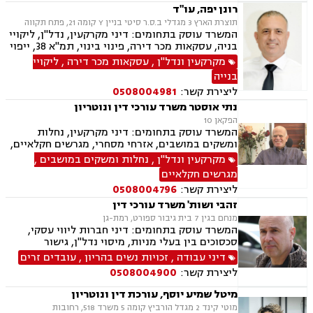
רונן יפה, עו"ד
תוצרת הארץ 3 מגדלי ב.ס.ר סיטי בניין Y קומה 21, פתח תקווה
המשרד עוסק בתחומים: דיני מקרקעין, נדל"ן, ליקויי
בניה, עסקאות מכר דירה, פינוי בינוי, תמ"א 38, ייפוי
כוח מתמשך, ירושות וצוואות, גישור, הסכמי ממון,
מקרקעין ונדל"ן
,
עסקאות מכר דירה
,
ליקויי
דיני חוזים, דיני תאגידים, אפוטרופסות, ליטיגציה,
בנייה
משרד הפנים, סדר דין אזרחי וראיות, משפט אזרחי
ליצירת קשר:
0508004981
נתי אוסטר משרד עורכי דין ונוטריון
הפקאן 10
המשרד עוסק בתחומים: דיני מקרקעין, נחלות
ומשקים במושבים, אזרחי מסחרי, מגרשים חקלאיים,
דיני תאגידים, ליווי עסקי, עסקאות מכר דירה, נדל"ן,
מקרקעין ונדל"ן
,
נחלות ומשקים במושבים
,
משפט מסחרי, מגשרים, ירושות וצוואות, העברה בין
מגרשים חקלאיים
דורית, דיני חינוך, מגזר שלישי, זכויות נשים בהריון,
ליצירת קשר:
0508004796
נוטריון.
זהבי ושות' משרד עורכי דין
מנחם בגין 7 בית גיבור ספורט, רמת-גן
המשרד עוסק בתחומים: דיני חברות ליווי עסקי,
סכסוכים בין בעלי מניות, מיסוי נדל"ן, גישור
ובוררויות, לשון הרע, תביעות ייצוגיות דיני עבודה,
דיני עבודה
,
זכויות נשים בהריון
,
עובדים זרים
זכויות נשים בהריון, עובדים זרים, מקרקעין ונדל"ן,
ליצירת קשר:
0508004900
אגודות שיתופיות, פינוי מושכר, עסקאות מכר דירה,
נחלות ומושבים, רשות מקרקעי ישראל, משפט
מיטל שמיע יוסף, עורכת דין ונוטריון
מסחרי, מסחר בינלאומי, משפט אזרחי, גישור עסקי
מוטי קינד 2 מגדל הורביץ קומה 5 משרד 518, רחובות