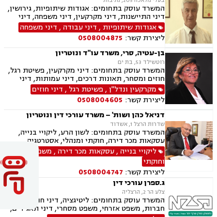
בעלי מלאכה 205, נתיבות
המשרד עוסק בתחומים: אגודות שיתופיות, גירושין,
דיני התיישנות, דיני מקרקעין, דיני משפחה, דיני
נזיקין, דיני עבודה, תעבורה, נזקי גוף, משפט אזרחי,
אגודות שיתופיות
,
דיני עבודה
,
דיני משפחה
חקלאי- עסקי, עובדים זרים, מושבים וקיבוצים,
ליצירת קשר:
0508004875
משמורת, הוצאה לפועל, לשון הרע, מגרשים
חקלאיים, מגרשים לבניה, נחלות ומשקים במושבים,
בן-עטיה, סרי, משרד עו"ד ונוטריון
תאונות דרכים ותאונות עבודה.
רוטשילד 53, בת ים
המשרד עוסק בתחומים: דיני מקרקעין, פשיטת רגל,
חוזים ומסחר, תאונות דרכים, דיני עמותות, דיני
תאגידים, הסכמי ממון, חדלות פרעון, חוקתי ומנהלי,
מקרקעין ונדל"ן
,
פשיטת רגל
,
דיני חוזים
ידועים בציבור, ירושות וצוואות, ליווי עסקי,
ליצירת קשר:
0508004605
ליטיגציה, ליקויי בנייה, תמ"א 38, היטל השבחה,
חלוקת רכוש, מגרשים לבניה , נדל"ן, נוטריון,
דניאל כהן ושות' – משרד עורכי דין ונוטריון
עסקאות מכר דירה, פינוי בינוי, פינוי מושכר, פירוקים
שדרות הרצל 1, אשדוד
והקפאות הליכים, צווי הריסה, צווי מניעה, רשויות
המשרד עוסק בתחומים: לשון הרע, ליקויי בנייה,
מקומיות, רשות מקרקעי ישראל, תאונות עבודה,
עסקאות מכר דירה, חוקתי ומנהלי, אסטרטגיה
תאונות עקב רשלנות, תאונות ספורט, תאונות
משפטית, דיני בחירות, דיני עמותות ונוטריון
ליקויי בנייה
,
עסקאות מכר דירה
,
משפט מנהלי
תלמידים, תכנון ובניה, ייפוי כוח מתשמך, גישור
ובוררויות
וחוקתי
ליצירת קשר:
0508004747
ג.ספרן עורכי דין
צלע הר 2, הרצליה
המשרד עוסק בתחומים: ליטיגציה, דיני חוזים, דיני
חברות, משפט אזרחי, משפט מסחרי, דיני תאגידים,
מקרקעין ונדל"ן, עסקאות מכר דירה, גישור