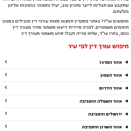
שתקבע אם תצליחו לייצר פתרון טוב, יעיל וחסכוני בנסיבות אליהן
נקלעתם.
מחפשים עו"ד? באתר פסקדין תמצאו מאות עורכי דין מובילים במגוון
תחומים משפטיים. לפניה מיידית וייעוץ משפטי מהיר מעורך דין
כנסו, בחרו עו"ד, שלחו פנייה וקבלו סיוע משפטי מעורך דין
חיפוש עורך דין לפי עיר

אזור המרכז

אזור הצפון

אזור הדרום

אזור השפלה והסביבה

ירושלים והסביבה

אזור השרון והסביבה