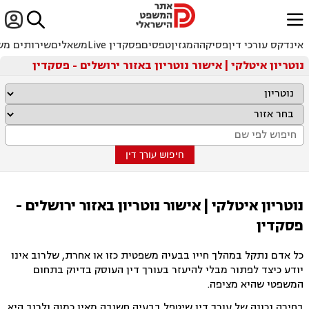


ﱐ
אינדקס עורכי דין
פסיקה
המגזין
טפסים
פסקדין Live
משאלים
שירותים מש
נוטריון איטלקי | אישור נוטריון באזור ירושלים - פסקדין
חיפוש עורך דין
נוטריון איטלקי | אישור נוטריון באזור ירושלים -
פסקדין
כל אדם נתקל במהלך חייו בבעיה משפטית כזו או אחרת, שלרוב אינו
יודע כיצד לפתור מבלי להיעזר בעורך דין העוסק בדיוק בתחום
המשפטי שהיא מציפה.
בחירה נכונה של עורך דין שיטפל בבעיה חשובה מאין כמוה ולרוב היא