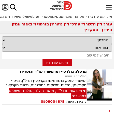


ﱐ
אינדקס עורכי דין
פסיקה
המגזין
טפסים
פסקדין Live
משאלים
שירותים מש
עורך דין ומשרדי עורכי דין נוטריון פורטוגזי באזור עמק
הירדן - פסקדין
חיפוש עורך דין
מרסלה גולן סיידמן משרד עו"ד ונוטריון
המלאכה 4, נתניה
המשרד עוסק בתחומים: מקרקעין ונדל"ן, מיסוי
מקרקעין, נחלות ומשקים במושבים, רשות מקרקעי
ישראל, בתים משותפים, נדל"ן ביהודה ושומרון, פינוי
מקרקעין ונדל"ן
,
מיסוי נדל"ן
,
נחלות ומשקים
בינוי, עסקאות מכר דירה, ירושות וצוואות, ייפוי כוח
במושבים
מתמשך, נוטריון ספרדי, אנגלית ופורטוגזית.
ליצירת קשר:
0508004878
1