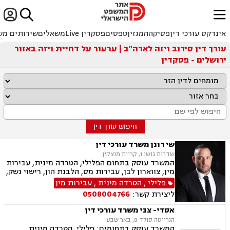


ﱐ
אינדקס עורכי דין
פסיקה
המגזין
טפסים
פסקדין Live
משאלים
שירותים מש
עורך דין סירוב ויזה לארה"ב | ערעור על דחיית ויזה באזור
ירושלים - פסקדין
חיפוש עורך דין
שי רונן משרד עורכי דין
שדרות גושן 1, קריית מוצקין
המשרד עוסק בתחום הפלילי, הטרדה מינית, עבירות
מין, צווארון לבן, עבירות מס, הלבנת הון, רישוי נשק,
ייצוג קטינים, אלימות במשפחה, עבירות סמים, ועדת
פלילי
,
הטרדה מינית
,
עבירות מין
שחרורים, עבירות סייבר, סירוב ויזה לארה"ב, מחיקת
ליצירת קשר:
0508004766
רישום פלילי הסגרה ופשיעה בינלאומית, נפגעי
עבירה.
אסדי- צבי משרד עורכי דין
הנרייטה סולד 8, באר שבע
המשרד עוסק בתחומים: פלילי, הטרדה מינית,