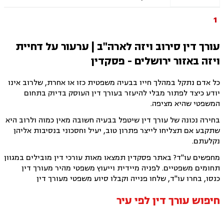
מקרקעין ונדל"ן, תכנון ובניה, דיור מוגן, אגודות
שיתופיות ליקויי בנייה, מושבים וקיבוצים, פינוי
בינוי, קבוצות רכישה עסקאות מכר דירה, פינוי
1
מושכר הפקעת קרקעות, מגרשים לבניה, דיירות
מוגנת, נחלות ומשקים במושבים, רשות מקרקעי
ישראל, צווי הריסה, רישום קבלנים, בתים משותפים,
עורך דין סירוב ויזה לארה"ב | ערעור על דחיית
נדל"ן ביהודה ושומרון,
ויזה באזור ירושלים - פסקדין
כל אדם נתקל במהלך חייו בבעיה משפטית כזו או אחרת, שלרוב אינו
יודע כיצד לפתור מבלי להיעזר בעורך דין העוסק בדיוק בתחום
המשפטי שהיא מציפה.
בחירה נכונה של עורך דין שיטפל בבעיה חשובה מאין כמוה ולרוב היא
שתקבע אם תצליחו לייצר פתרון טוב, יעיל וחסכוני בנסיבות אליהן
נקלעתם.
מחפשים עו"ד? באתר פסקדין תמצאו מאות עורכי דין מובילים במגוון
תחומים משפטיים. לפניה מיידית וייעוץ משפטי מהיר מעורך דין
כנסו, בחרו עו"ד, שלחו פנייה וקבלו סיוע משפטי מעורך דין
חיפוש עורך דין לפי עיר