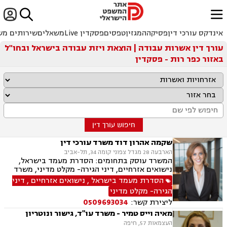


ﱐ
אינדקס עורכי דין
פסיקה
המגזין
טפסים
פסקדין Live
משאלים
שירותים מש
עורך דין אשרות עבודה | הוצאת ויזת עבודה בישראל ובחו"ל
באזור כפר רות - פסקדין
חיפוש עורך דין
שקמה אהרון דוד משרד עורכי דין
הארבעה 28 מגדל צפוני קומה 34, תל-אביב
המשרד עוסק בתחומים: הסדרת מעמד בישראל,
נישואים אזרחיים, דיני הגירה- מקלט מדיני, משרד
הפנים, אזרחויות ואשרות, אשרות עבודה, דיני
הסדרת מעמד בישראל
,
נישואים אזרחיים
,
דיני
עבודה, זכויות נשים בהריון, חוקתי מנהלי, מומחים
הגירה- מקלט מדיני
לדין הזר.
ליצירת קשר:
0509693034
מאיה וייס טמיר - משרד עו"ד, גישור ונוטריון
העצמאות 57, חיפה