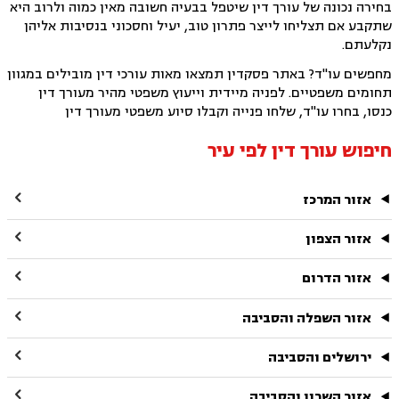
בחירה נכונה של עורך דין שיטפל בבעיה חשובה מאין כמוה ולרוב היא
שתקבע אם תצליחו לייצר פתרון טוב, יעיל וחסכוני בנסיבות אליהן
נקלעתם.
מחפשים עו"ד? באתר פסקדין תמצאו מאות עורכי דין מובילים במגוון
תחומים משפטיים. לפניה מיידית וייעוץ משפטי מהיר מעורך דין
כנסו, בחרו עו"ד, שלחו פנייה וקבלו סיוע משפטי מעורך דין
חיפוש עורך דין לפי עיר

אזור המרכז

אזור הצפון

אזור הדרום

אזור השפלה והסביבה

ירושלים והסביבה

אזור השרון והסביבה