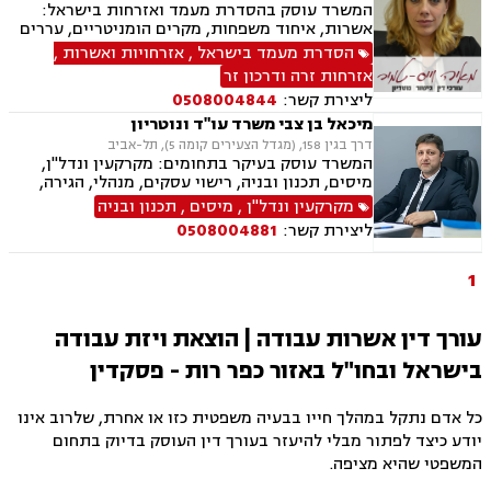
המשרד עוסק בהסדרת מעמד ואזרחות בישראל:
אשרות, איחוד משפחות, מקרים הומניטריים, עררים
לבית הדין לעררים ועתירות מנהליות מול רשות
הסדרת מעמד בישראל
,
אזרחויות ואשרות
,
האוכלוסין וההגירה, לצד נזיקין, ביטוח לאומי, נוטריון,
אזרחות זרה ודרכון זר
צוואות וייפוי כוח מתמשך.
ליצירת קשר:
0508004844
מיכאל בן צבי משרד עו"ד ונוטריון
דרך בגין 158, (מגדל הצעירים קומה 5), תל-אביב
המשרד עוסק בעיקר בתחומים: מקרקעין ונדל"ן,
מיסים, תכנון ובניה, רישוי עסקים, מנהלי, הגירה,
אשרות משפט ימי, ירושות וצוואות, דיני משפחה.
מקרקעין ונדל"ן
,
מיסים
,
תכנון ובניה
ליצירת קשר:
0508004881
1
עורך דין אשרות עבודה | הוצאת ויזת עבודה
בישראל ובחו"ל באזור כפר רות - פסקדין
כל אדם נתקל במהלך חייו בבעיה משפטית כזו או אחרת, שלרוב אינו
יודע כיצד לפתור מבלי להיעזר בעורך דין העוסק בדיוק בתחום
המשפטי שהיא מציפה.