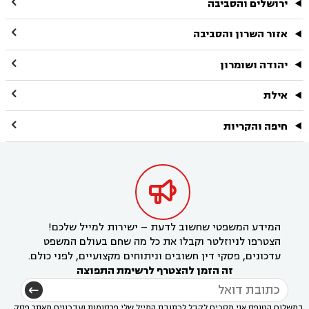

ירושלים והסביבה

אזור השרון והסביבה

יהודה ושומרון

אילת

חיפה והקריות

המידע המשפטי שחשוב לדעת – ישירות למייל שלכם!
הצטרפו לניוזלטר וקבלו את כל מה שחם בעולם המשפט
עדכונים, פסקי דין חשובים וניתוחים מקצועיים, לפני כולם.
זה הזמן להצטרף לרשימת התפוצה
במשלוח הטופס אני מסכים לקבל לכתובת המייל שלי פרסומות ועדכונים מאתר פסק