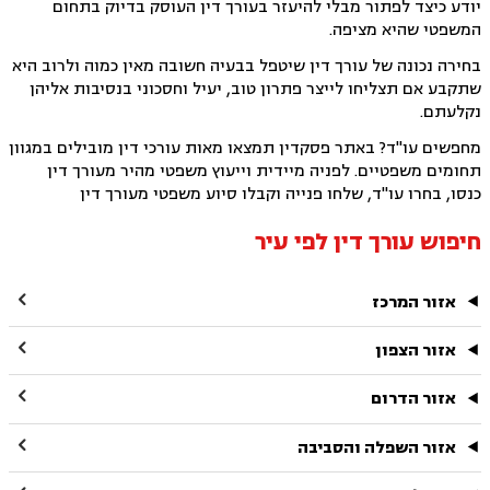
יודע כיצד לפתור מבלי להיעזר בעורך דין העוסק בדיוק בתחום
המשפטי שהיא מציפה.
בחירה נכונה של עורך דין שיטפל בבעיה חשובה מאין כמוה ולרוב היא
שתקבע אם תצליחו לייצר פתרון טוב, יעיל וחסכוני בנסיבות אליהן
נקלעתם.
מחפשים עו"ד? באתר פסקדין תמצאו מאות עורכי דין מובילים במגוון
תחומים משפטיים. לפניה מיידית וייעוץ משפטי מהיר מעורך דין
כנסו, בחרו עו"ד, שלחו פנייה וקבלו סיוע משפטי מעורך דין
חיפוש עורך דין לפי עיר

אזור המרכז

אזור הצפון

אזור הדרום

אזור השפלה והסביבה