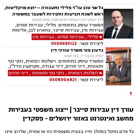
עבירות המתה, עבירות נשק, עבירות רכוש
גל שר טוב עו"ד פלילי ותעבורה – יוצא פרקליטות,
ראש לשכת תביעות וחקירות לשעבר במשטרה
דרך יצחק רבין 1 צומת ז'בוטינסקי, פתח תקווה
המשרד עוסק בתחומים: פלילי, עבירות סמים,
עבירות מין, עבירות סייבר, צווארון לבן, אלימות
במשפחה, ייצוג קטינים, תעבורה, נהיגה בשכרות,
פלילי
,
עבירות סמים
,
עבירות מין
שלילת רשיון נהיגה, פסילת רשיון מנהלית, משטרה,
ליצירת קשר:
0509693122
גרימת מוות ברשלנות, מעצרים, מעצרים עד תום
גדעון פנר משרד עורכי דין
הליכים,עברות המתה, שחרורים בתנאים
יצחק בן צבי 7, באר שבע
המשרד עוסק בתחומים: רשלנות רפואית, נזקי גוף
ותאונות, דיני חוזים, דיני עבודה, מקרקעין ונדל"ן,
דיני משפחה, בנקים, פלילי, נזקי גוף, תאונות עבודה,
רשלנות רפואית
,
נזקי גוף ותאונות
,
דיני חוזים
תאונות דרכים, משפט מסחרי, תביעות ביטוח ונזקי
ליצירת קשר:
0508004821
רכוש, ייפוי כוח מתמשך, נוטריון , רשלנות רפואית-
הריון ולידה, לשון הרע, תאונות ספורט, בריאות
הנפש, אובדן כושר עבודה , תאונות תלמידים,
1
תאונות עקב רשלנות, נזקי רכוש, קבלנות חוזית,
השקעות בחו"ל, דין משמעתי, עובדים זרים, זכויות
נשים בהריון, תכנון ובניה, דיור מוגן, אגודות
עורך דין עבירות סייבר | ייצוג משפטי בעבירות
שיתופיות, ליקויי בנייה, מושבים וקיבוצים , ועוד
מחשב ואינטרנט באזור ירושלים - פסקדין
כל אדם נתקל במהלך חייו בבעיה משפטית כזו או אחרת, שלרוב אינו