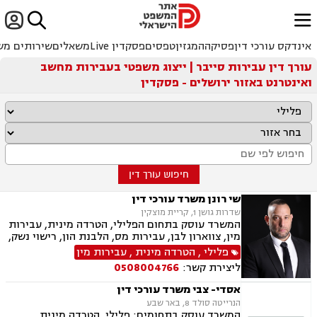


ﱐ
אינדקס עורכי דין
פסיקה
המגזין
טפסים
פסקדין Live
משאלים
שירותים מש
עורך דין עבירות סייבר | ייצוג משפטי בעבירות מחשב
ואינטרנט באזור ירושלים - פסקדין
חיפוש עורך דין
שי רונן משרד עורכי דין
שדרות גושן 1, קריית מוצקין
המשרד עוסק בתחום הפלילי, הטרדה מינית, עבירות
מין, צווארון לבן, עבירות מס, הלבנת הון, רישוי נשק,
ייצוג קטינים, אלימות במשפחה, עבירות סמים, ועדת
פלילי
,
הטרדה מינית
,
עבירות מין
שחרורים, עבירות סייבר, סירוב ויזה לארה"ב, מחיקת
ליצירת קשר:
0508004766
רישום פלילי הסגרה ופשיעה בינלאומית, נפגעי
עבירה.
אסדי- צבי משרד עורכי דין
הנרייטה סולד 8, באר שבע
המשרד עוסק בתחומים: פלילי, הטרדה מינית,