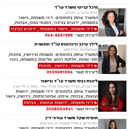
חלוקת רכוש, מעמד אישי, תיאום הורי, חטיפת ילדים,
זמני שהות, אומנה, ניכור הורי, ייפוי כוח מתמשך,
מיכל קריטי משרד עו"ד
ירושות וצוואות, אגודות שיתופיות, - מושבים
יצחק מודעי 2, רחובות
וקיבוצים, הסדרת נחלות, פרצלציות, סכסוכי ירושה,
המשרד עוסק בתחומים: דיני משפחה, גישור
הסכמים משפחתיים, ליטיגציה, דיני עמותות.
במשפחה, ידועים בציבור, הסכמי ממון, אבהות,
מזונות, משמורת משותפת, גירושין, הורות חד
דיני משפחה
,
גישור במשפחה
,
ידועים בציבור
מינית, נשואים אזרחיים, חלקות רכוש, מעמד אישי,
ליצירת קשר:
054-6697988
ניכור הורי, ייפוי כוח מתמשך, ירושות וצוואות,
אלימות במשפחה, דיני חוזים, פינוי מושכר
לילך עינב ווינהאוס עו"ד ומגשרת
העצמאות 18, קרית אתא
המשרד עוסק בתחומים: משפחה וגירושין, מזונות,
זמני שהות, חלוקת רכוש, אלימות במשפחה, ניכור
הורי, גישור במשפחה, פירוק שיתוף, מעמד אישי,
דיני משפחה
,
גירושין
,
מזונות
ליטיגציה, צווי מניעה, הסכמי ממון, אחריות הורית,
ליצירת קשר:
0509691094
קביעת גיל, אפוטרופסות, צוואות וירושות, ייפוי כוח
מתמשך, סכסוכי שכנים, חוזים והסכמים, פינוי
ליבנת גבסי משרד עו”ד וגישור
מושכר, לשון הרע, אסטרטגיה משפטית.
הארבעה 28, מגדלי הארבעה, מגדל צפוני, קומה 5, תל-אביב
המשרד עוסק בתחומים: דיני משפחה, ירושות
וצואות, אבהות, אימוץ, אפוטרופסות, גירושין, גישור
במשפחה, הורות חד מינית, הסכמי ממון, זמני שהות,
דיני משפחה
,
ירושות וצוואות
,
אבהות
חטיפת ילדים, חלוקת רכוש, ידועים בציבור, ייפוי כוח
ליצירת קשר:
0508004941
מתמשך, ייצוג קטינים, מזונות, מעמד אישי, תיאום
הורי, פונדקאות, נשואים אזרחיים, ניכור הורי,
חופית שקד משרד עורכי דין
אלימות במשפחה
רחה פריאר 9 מגדל M-TOWER, באר שבע
המשרד עוסק בתחומים: דיני משפחה, גישור