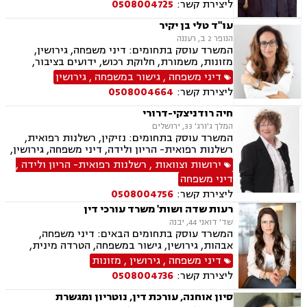
ליצירת קשר:
0508004725
עו"ד טלי בן יקיר
הנופר 2 ב, רעננה
המשרד עוסק בתחומים: דיני משפחה, גירושין,
מזונות, משמורת, חלוקת רכוש, ידועים בציבור,
אבהות , הסכמי ממון, ירושות וצוואות, אפוטרופסות,
דיני משפחה
,
גישור במשפחה
,
גירושין
נישואים אזרחיים, הורות חד מינית
ליצירת קשר:
0508004664
חיה רודניצקי-דרורי
המלך ג'ורג' 33, ירושלים
המשרד עוסק בתחומים: נזיקין, רשלנות רפואית,
רשלנות רפואית- הריון ולידה, דיני משפחה, גירושין,
גישור במשפחה, ירושות וצוואות, הסכמי ממון,
ירושות וצוואות
,
רשלנות רפואית- הריון ולידה
,
משמורת, פונדקאות, אפוטרופסות, ניכור הורי
דיני משפחה
ליצירת קשר:
0508004756
רעות שדה ושות' משרד עורכי דין
שד' דואני 44, יבנה
המשרד עוסק בתחומים הבאים: דיני משפחה,
אבהות, גירושין, גישור במשפחה, הטרדה מינית,
הסכמי ממון, ירושות וצוואות, ליטיגציה, מזונות,
דיני משפחה
,
גירושין
,
מזונות
משמורת, אלימות במשפחה, חלוקת רכוש, מעמד
ליצירת קשר:
0508004736
אישי, זמני שהות, ייפוי כוח מתמשך.
סיון אוחנה, עורכת דין, נוטריון ומגשרת