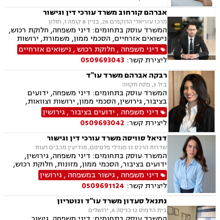
אברהם קורחוב משרד עורכי דין וגישור
מרכז עזריאלי הרוקמים 26, בניין B קומה 1, חולון
המשרד עוסק בתחומים: דיני משפחה, חלוקת רכוש,
נישואים אזרחיים, הסכמי ממון, משמורת, ירושות
וצוואות, גירושין, זמני שהות, מזונות, ידועים בציבור,
דיני משפחה
,
חלוקת רכוש
,
נישואים אזרחיים
גישור ובוררות, גישור במשפחה, תיאום הורי, ניכור
ליצירת קשר:
0509693043
הורי, כתובה, אבהות, מעמד אישי, עסקאות מתנה.
רבקה אברהם משרד עו"ד
בזל 3, פתח תקווה
המשרד עוסק בתחומים: דיני משפחה, ידועים
בציבור, גירושין, הסכמי ממון, ירושות וצוואות,
אבהות, מזונות, משמורת, חוק הנוער, חלוקת רכוש,
דיני משפחה
,
ידועים בציבור
,
גירושין
זמני שהות, החזקת ילדים, ניכור הורי, אומנה, משפט
ליצירת קשר:
0509693042
אזרחי, דיני חוזים, פלילי
דניאל סוויסה משרד עורכי דין וגישור
שדרות הרכס 13 מגדלי פלטינום, מודיעין מכבים רעות
המשרד עוסק בתחומים: דיני משפחה, גירושין,
ידועים בציבור, הסכמי ממון, מזונות, חלוקת רכוש,
מעמד אישי, תיאום הורי, זמני שהות (החזקת ילדים),
דיני משפחה
,
גישור במשפחה
,
גירושין
אלימות במשפחה, ניכור הורי, אפוטרופסות, ירושות
ליצירת קשר:
0509691124
וצוואות, גישור במשפחה, ליטיגציה, ייפוי כוח
מתמשך.
נתנאל סעדון משרד עו"ד ונוטריון
בית הדפוס 12 כניסה A, ירושלים
המשרד עוסק בתחומים: דיני משפחה, גישור