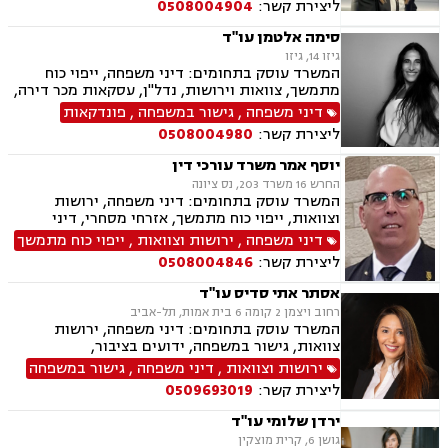
ליצירת קשר:
0508004904
סימה אלטמן עו"ד
גיזו 14, גיזו
המשרד עוסק בתחומים: דיני משפחה, ייפוי כוח
מתמשך, צוואות וירושות, נדל"ן, עסקאות מכר דירה,
משפט אזרחי
דיני משפחה
,
גישור במשפחה
,
פונדקאות
ליצירת קשר:
0508004980
יוסף אמר משרד עורכי דין
החרש 16 משרד 203, נס ציונה
המשרד עוסק בתחומים: דיני משפחה, ירושות
וצוואות, ייפוי כוח מתמשך, אזרחי מסחרי, דיני
חברות, דיני חוזים, חוקתי מנהלי, חטיפת ילדים,
דיני משפחה
,
ירושות וצוואות
,
ייפוי כוח מתמשך
סכסוך בין בעלי מניות, תביעות חוב, תיאום הורי,
ליצירת קשר:
0508004846
לשון הרע, בוררות וגישור.
אסתר אתי סדיס עו"ד
רחוב ויצמן 2 קומה 6 בית אמות, תל-אביב
המשרד עוסק בתחומים: דיני משפחה, ירושות
צוואות, גישור במשפחה, ידועים בציבור,
אפוטרופסות, הסכמי ממון, אבהות , מזונות,
ירושות וצוואות
,
דיני משפחה
,
גישור במשפחה
משמורת, גירושין, חוק הנוער, אימוץ , חלוקת רכוש,
ליצירת קשר:
0509693019
מעמד אישי, זמני שהות, אומנה, ניכור הורי, העברה
בין דורית
ירדן שלומי עו"ד
גושן 6, קרית מוצקין