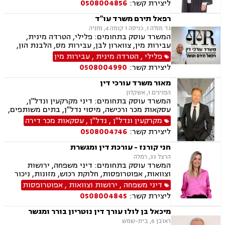
ליצירת קשר:
0508004856
אימוץ, חלוקת רכוש, מעמד אישי, זמני שהות, אומנה,
ייפוי כוח מתמשך
רפאל תירם משרד עו"ד
גד מנלה 1, כניסה 1 קומה 4, נתניה
המשרד עוסק בתחומים: פלילי, הטרדה מינית,
עבירות מין, צווארון לבן, עבירות מס, הלבנת הון,
אלימות במשפחה, עבירות סמים, ועדת שיחרורים,
פלילי
,
הטרדה מינית
,
עבירות מין
תעבורה, נהיגה בשכרות, שלילת רישיון נהיגה,
ליצירת קשר:
0508004990
פסילת רישיון מנהלית, המכון הרפואי לבטיחות
בדרכים, פשיטת רגל, הוצאה לפועל, דיני משפלה,
מאור משרד עורכי דין
הסכמי ממון, צוואות וירושות, יפוי כוח מתמשך
הפנינים 1, אשקלון
המשרד עוסק בתחומים: דיני מקרקעין ונדל"ן,
עסקאות מכר ורכישה, מיסוי נדל"ן, בתים משותפים,
תכנון ובניה, ליקוי בניה, מושבים וקיבוצים, קבוצת
מקרקעין ונדל"ן
,
נדל"ן
,
עסקאות מכר דירה
רכישה, מגרשים לבניה, רשות מקרקעי ישראל,
ליצירת קשר:
0508004746
ירושות וצוואות, הסכמי ממון, ייפוי כוח מתמשך, דיני
משפחה, פונדקאות, מזונות, גישור, אפוטרופסות,
חני קורנז - עורכת דין ומגשרת
גירושין, נשואים אזרחיים, מעמד אישי, ניכור הורי,
הרצל 33, רמלה
זמני שהות, העברה בין דורית
המשרד עוסק בתחומים: דיני משפחה, ירושות
וצוואות, אפוטרופסות, חלוקת רכוש, מזונות, ניכור
הורי, אלימות במשפחה, גירושין, גישור במשפחה,
דיני משפחה
,
ירושות וצוואות
,
אפוטרופסות
הסכמי ממון, ידועים בציבור, מעמד אישי, הורות
ליצירת קשר:
0508004845
משותפת, זמני שהות, חוק הנוער, חטיפת ילדים,
ייפוי כוח מתמשך, אחריות הורית
מיכאל בן לולו עורך דין נוטריון בורר ומגשר
ראובן 6, בית-שמש