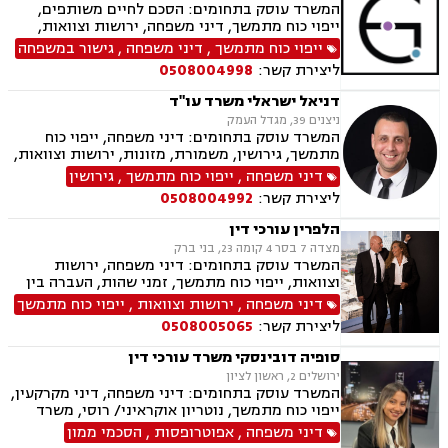
המשרד עוסק בתחומים: הסכם לחיים משותפים,
ייפוי כוח מתמשך, דיני משפחה, ירושות וצוואות,
הסכמי ממון, ביטוח לאומי, תעבורה, פשיטת רגל,
ייפוי כוח מתמשך
,
דיני משפחה
,
גישור במשפחה
חדלות פירעון, הוצאה לפועל
ליצירת קשר:
0508004998
דניאל ישראלי משרד עו"ד
ניצנים 39, מגדל העמק
המשרד עוסק בתחומים: דיני משפחה, ייפוי כוח
מתמשך, גירושין, משמורת, מזונות, ירושות וצוואות,
ידועים בציבור, אפוטרופסות, הסכמי ממון, אבהות,
דיני משפחה
,
ייפוי כוח מתמשך
,
גירושין
הורות חד מינית, נישואים אזרחיים, חלוקת רכוש,
ליצירת קשר:
0508004992
תיאום הורי, חטיפת ילדים, זמני שהות, ניכור הורי,
העברנ בין דורית, גישור
הלפרין עורכי דין
מצדה 7 בסר 4 קומה 23, בני ברק
המשרד עוסק בתחומים: דיני משפחה, ירושות
וצוואות, ייפוי כוח מתמשך, זמני שהות, העברה בין
דורית, חלוקת רכוש, הורות חד מינית, גישור
דיני משפחה
,
ירושות וצוואות
,
ייפוי כוח מתמשך
במשפחה, מיזוגים ורכישות, ליווי עסקי, דיני חוזים,
ליצירת קשר:
0508005065
משפט מסחרי, ניכור הורי, מזונות, הסכמי ממון,
ידועים בציבור, אבהות, חטיפת ילדים, זכיינות,
סופיה דובינסקי משרד עורכי דין
סכסוך בין בעלי מניות
ירושלים 2, ראשון לציון
המשרד עוסק בתחומים: דיני משפחה, דיני מקרקעין,
ייפוי כוח מתמשך, נוטריון אוקראיני/ רוסי, משרד
הפנים, ירושות וצוואות, מומחים לדין הזר
דיני משפחה
,
אפוטרופסות
,
הסכמי ממון