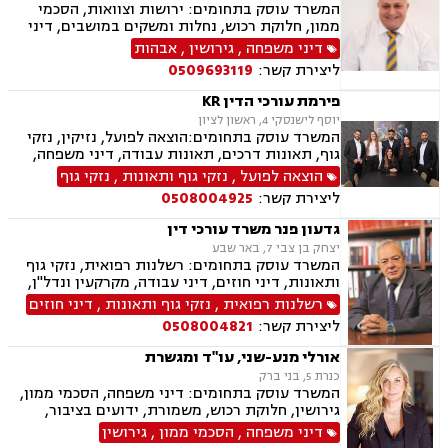
המשרד עוסק בתחומים: ירושות וצוואות, הסכמי
ממון, חלוקת רכוש, נחלות ומשקים במושבים, דיני
מקרקעין, עסקאות מכר דירה, נדל"ן, רשות מקרקעי
דיני משפחה
,
גירושין
,
אבהות
ישראל, דיני משפחה, גירושין, מזונות, משמורת,
ליצירת קשר:
0509693119
אלימות במשפחה, אבהות , גישור במשפחה, אומנה,
מעמד אישי, ניכור הורי
פירמת עורכי הדין KR
יוסף לישנסקי 4, ראשון לציון
המשרד עוסק בתחומים:הוצאה לפועל, נזיקין, נזקי
גוף, תאונות דרכים, תאונות עבודה, דיני משפחה,
גירושין, ירושות וצוואות, הסכמי ממון, דין משמעתי,
הוצאה לפועל
,
נזקי גוף ותאונות
,
נזקי גוף
מקרקעין ונדל"ן, עסקאות מכר דירה, גישור עסקי,
ליצירת קשר:
0508004925
דיני חוזים, אובדן כושר עבודה, ביטוח לאומי, דיני
חברות, דיני עמותות.
גדעון פנר משרד עורכי דין
יצחק בן צבי 7, באר שבע
המשרד עוסק בתחומים: רשלנות רפואית, נזקי גוף
ותאונות, דיני חוזים, דיני עבודה, מקרקעין ונדל"ן,
דיני משפחה, בנקים, פלילי, נזקי גוף, תאונות עבודה,
רשלנות רפואית
,
נזקי גוף ותאונות
,
דיני חוזים
תאונות דרכים, משפט מסחרי, תביעות ביטוח ונזקי
ליצירת קשר:
0508004821
רכוש, ייפוי כוח מתמשך, נוטריון , רשלנות רפואית-
הריון ולידה, לשון הרע, תאונות ספורט, בריאות
אורלי מנע-שני, עו"ד ומגשרת
הנפש, אובדן כושר עבודה , תאונות תלמידים,
כנרת 5, בני ברק
תאונות עקב רשלנות, נזקי רכוש, קבלנות חוזית,
המשרד עוסק בתחומים: דיני משפחה, הסכמי ממון,
השקעות בחו"ל, דין משמעתי, עובדים זרים, זכויות
גירושין, חלוקת רכוש, משמורת, ידועים בציבור,
נשים בהריון, תכנון ובניה, דיור מוגן, אגודות
גישור במשפחה, ירושות וצוואות, ניכור הורי, נדל"ן,
דיני משפחה
,
הסכמי ממון
,
גירושין
שיתופיות, ליקויי בנייה, מושבים וקיבוצים , ועוד
ייפוי כוח מתמשך