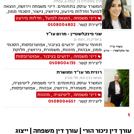
הרב נחום לוין 13, קומה 4, עפולה
המשרד עוסק בתחומים: דיני משפחה וירושה, הוצאה
לפועל וחדלות פירעון, גירושין, גישור, הסכמי ממון,
ייפוי כוח מתמשך, ניכור הורי, אפוטרופסות, ירושות
דיני משפחה
,
הוצאה לפועל
,
חדלות פירעון
וצוואות, מזונות, אחריות הורית, איזון משאבים
ליצירת קשר:
0508004802
וחלוקת רכוש.
שני פינקלשטיין - מרום עו"ד
ביאליק 71, רמת-גן
תחומי עיסוק: ידועים בציבור, אפוטרופסות, הסכמי
ממון, אבהות, מזונות, משמורת, גירושין, חלוקת
רכוש, מעמד אישי, תיאום הורי, חטיפת ילדים, זמני
דיני משפחה
,
ידועים בציבור
,
אפוטרופסות
שהות, ניכור הורי, ירושות וצוואות, ייפוי כוח מתמשך
ליצירת קשר:
0508004735
רונית מר עו״ד ומגשרת
מנחם בגין 150, תל-אביב
המשרד עוסק בתחומים: דיני משפחה, ליטיגציה,
מזונות, משמורת, גירושין, אבהות , אפוטרופסות,
גישור במשפחה, ירושות וצוואות, הסכמי ממון, ייפוי
דיני משפחה
,
ליטיגציה
,
מזונות
כוח מתמשך, ידועים בציבור, הורות חד מינית, חלוקת
ליצירת קשר:
0508004657
רכוש, מעמד אישי, זמני שהות, ניכור הורי
1
עורך דין ניכור הורי | עורך דין משפחה | ייצוג