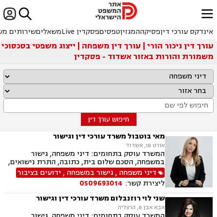


ﱐ
אינדקס עורכי דין
פסיקה
המגזין
טפסים
פסקדין Live
משאלים
שירותים מש
עורך דין ניכור הורי | עורך דין משפחה | ייצוג משפטי בסכסוכי
משמורת והורות באזור אשדוד - פסקדין
חיפוש עורך דין
מאי בוטבול משרד עורכי דין וגישור
אורט 18, אשדוד
המשרד עוסק בתחומים: דיני משפחה, גישור
במשפחה, הסכם שלום בית, כתובה, התרת נישואים,
ידועים בציבור, אפוטרופסות, הסכמי ממון, מזונות,
דיני משפחה
,
גישור במשפחה
,
ידועים בציבור
גירושין, הורות חד מינית, נישואים אזרחיים, חלוקת
ליצירת קשר:
0509693014
רכוש, תיאום הורי, זמני שהות (החזקת ילדים), ניכור
הורי, ייפוי כוח מתמשך, ירושות וצוואות
שני לוי רוזנבלום משרד עורכי דין וגישור
אבא אבן 8, הרצליה
המשרד עוסק בתחומים: דיני משפחה, גישור