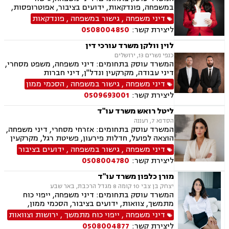
במשפחה, פונדקאות, ידועים בציבור, אפוטרופסות,
הסכמי ממון, אבהות, מזונות, משמורת, גירושין,
דיני משפחה
,
גישור במשפחה
,
פונדקאות
הורות חד מינית, נישואים אזרחיים, חוק הנוער,
ליצירת קשר:
0508004850
אימוץ, חלוקת רכוש, מעמד אישי, תיאום הורי, חטיפת
ילדים, זמני שהות (החזקת ילדים), אומנה, ניכור הורי,
לוין וולקן משרד עורכי דין
עסקאות מתנה.
כנפי נשרים 13, ירושלים
המשרד עוסק בתחומים: דיני משפחה, משפט מסחרי,
דיני עבודה, מקרקעין ונדל"ן, דיני חברות
דיני משפחה
,
גישור במשפחה
,
הסכמי ממון
ליצירת קשר:
0509693001
ליטל רואש משרד עו"ד
הסדנא 7, רעננה
המשרד עוסק בתחומים: אזרחי מסחרי, דיני משפחה,
הוצאה לפועל, חדלות פירעון, פשיטת רגל, מקרקעין
ונדל"ן, ייפוי כוח מתמשך, צבא ומשרד הביטחון,
דיני משפחה
,
גישור במשפחה
,
ידועים בציבור
ביטוח לאומי.
ליצירת קשר:
0508004780
מורן כלפון משרד עו"ד
יצחק בן צבי 10 קומה 8 מגדל הרכבת, באר שבע
המשרד עוסק בתחומים: דיני משפחה, ייפוי כוח
מתמשך, צוואות, ידועים בציבור, הסכמי ממון,
אבהות, מזונות, משמורת, גירושין, נישואים אזרחיים,
דיני משפחה
,
ייפוי כוח מתמשך
,
ירושות וצוואות
ניכור הורי
ליצירת קשר:
0508004877