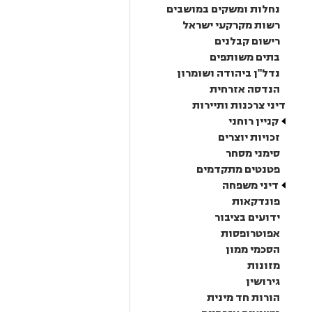
נחלות ומשקים במושבים
רשות מקרקעי ישראל
רישום קבלנים
בתים משותפים
נדל"ן ביהודה ושומרון
הנדסה אזרחית
דיני צרכנות ותיירות
קניין רוחני
זכויות יוצרים
סימני מסחר
פטנטים מתקדמים
דיני משפחה
פונדקאות
ידועים בציבור
אפוטרופסות
הסכמי ממון
מזונות
גירושין
הורות חד מינית