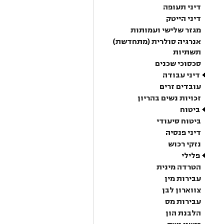
דיני תעופה
דיני הייטק
מגזר שלישי ועמותות
אנרגיה סולרית (מתחדשת)
תשתיות
סכסוכי שכנים
דיני עבודה
עובדים זרים
זכויות נשים בהריון
ביטוח
ביטוח סיעודי
דיני פנסיה
נזקי רכוש
פלילי
הטרדה מינית
עבירות מין
צווארון לבן
עבירות מס
הלבנת הון