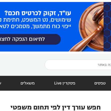
טפסים
פסקדין Live
משאלים
ש
חפש עורך דין לפי תחום משפטי