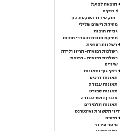
הוצאה לפועל
בנקים
חוק עידוד השקעת הון
מחיקת רישום שלילי
גביית חובות
מחיקת חובות והסדרי חובות
רשלנות רפואית
רשלנות רפואית- הריון ולידה
רשלנות רפואית - רפואת
שיניים
נזקי גוף ותאונות
תאונות דרכים
תאונות עבודה
תאונות ספורט
אובדן כושר עבודה
תאונות תלמידים
דיני תקשורת ואינטרנט
מיסים
מיסוי עירוני