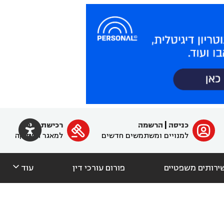

כניסה
|
הרשמה
רכישת מנוי
ﱐ

למנויים ומשתמשים חדשים
למאגר הפסיקה

ירותים משפטיים
פורום עורכי דין
עוד