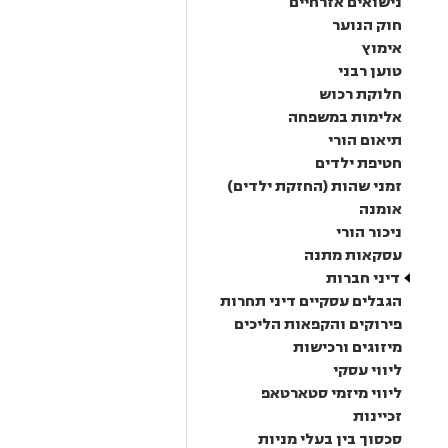
נישואים אזרחיים
חוק הנוער
אימוץ
טוען רבני
חלוקת רכוש
אלימות במשפחה
תיאום הורי
חטיפת ילדים
זמני שהות (החזקת ילדים)
אומנה
ניכור הורי
עסקאות מתנה
דיני חברות
הגבלים עסקיים דיני תחרות
פירוקים והקפאות הליכים
מיזוגים ורכישות
ליווי עסקי
ליווי מיזמי סטארטאפ
זכיינות
סכסוך בין בעלי מניות