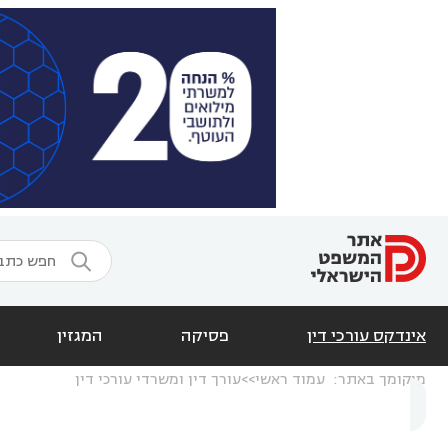

אינדקס עורכי דין
פסיקה
המגזין
מיקומך באתר:
עמוד ראשי
עורך דין ומשרדי עורכי דין