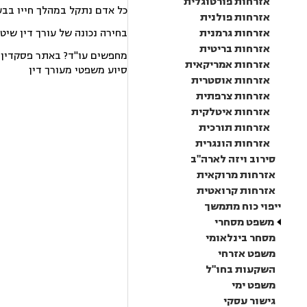
אזרחות פורטוגלית
כל אדם נתקל במהלך חייו בבע
אזרחות פולנית
אזרחות גרמנית
בחירה נכונה של עורך דין שיט
אזרחות בריטית
מחפשים עו"ד? באתר פסקדין תמ
אזרחות אמריקאית
סיוע משפטי מעורך דין
אזרחות אוסטרית
אזרחות צרפתית
אזרחות איטלקית
אזרחות תורכית
אזרחות הונגרית
סירוב ויזה לארה"ב
אזרחות מרוקאית
אזרחות קרואטית
ייפוי כוח מתמשך
משפט מסחרי
מסחר בינלאומי
משפט אזרחי
השקעות בחו"ל
משפט ימי
גישור עסקי