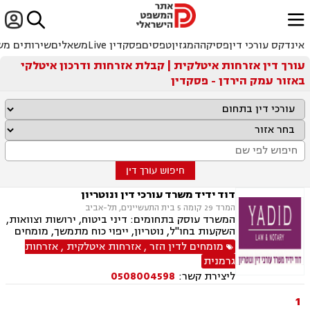


ﱐ
אינדקס עורכי דין
פסיקה
המגזין
טפסים
פסקדין Live
משאלים
שירותים מש
עורך דין אזרחות איטלקית | קבלת אזרחות ודרכון איטלקי
באזור עמק הירדן - פסקדין
חיפוש עורך דין
דוד ידיד משרד עורכי דין ונוטריון
המרד 29 קומה 5 בית התעשיינים, תל-אביב
המשרד עוסק בתחומים: דיני ביטוח, ירושות וצוואות,
השקעות בחו"ל, נוטריון, ייפוי כוח מתמשך, מומחים
לדין הזר, זכויות ניצולי שואה, אזרחות פורטוגלית,
מומחים לדין הזר
,
אזרחות איטלקית
,
אזרחות
אזרחות ספרדית, תביעות גזזת, ביטוח סיעודי,
גרמנית
נזיקין, נזקי גוף ורכוש, תאונות עבודה, תאונות
ליצירת קשר:
0508004598
דרכים, תאונות תלמידים, תאונות ספורט
1