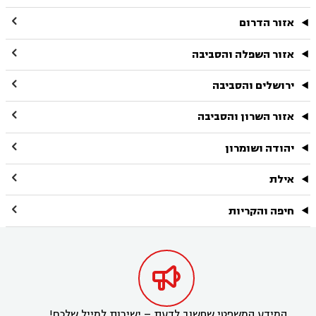

אזור הדרום

אזור השפלה והסביבה

ירושלים והסביבה

אזור השרון והסביבה

יהודה ושומרון

אילת

חיפה והקריות

המידע המשפטי שחשוב לדעת – ישירות למייל שלכם!