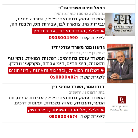
מקרקעין ונדל"ן, תכנון ובניה, דיור מוגן, אגודות
שיתופיות ליקויי בנייה, מושבים וקיבוצים, פינוי
רפאל תירם משרד עו"ד
בינוי, קבוצות רכישה עסקאות מכר דירה, פינוי
גד מנלה 1, כניסה 1 קומה 4, נתניה
מושכר הפקעת קרקעות, מגרשים לבניה, דיירות
המשרד עוסק בתחומים: פלילי, הטרדה מינית,
מוגנת, נחלות ומשקים במושבים, רשות מקרקעי
עבירות מין, צווארון לבן, עבירות מס, הלבנת הון,
ישראל, צווי הריסה, רישום קבלנים, בתים משותפים,
אלימות במשפחה, עבירות סמים, ועדת שיחרורים,
פלילי
,
הטרדה מינית
,
עבירות מין
נדל"ן ביהודה ושומרון,
תעבורה, נהיגה בשכרות, שלילת רישיון נהיגה,
ליצירת קשר:
0508004990
פסילת רישיון מנהלית, המכון הרפואי לבטיחות
בדרכים, פשיטת רגל, הוצאה לפועל, דיני משפלה,
גדעון פנר משרד עורכי דין
הסכמי ממון, צוואות וירושות, יפוי כוח מתמשך
יצחק בן צבי 7, באר שבע
המשרד עוסק בתחומים: רשלנות רפואית, נזקי גוף
ותאונות, דיני חוזים, דיני עבודה, מקרקעין ונדל"ן,
דיני משפחה, בנקים, פלילי, נזקי גוף, תאונות עבודה,
רשלנות רפואית
,
נזקי גוף ותאונות
,
דיני חוזים
תאונות דרכים, משפט מסחרי, תביעות ביטוח ונזקי
ליצירת קשר:
0508004821
רכוש, ייפוי כוח מתמשך, נוטריון , רשלנות רפואית-
הריון ולידה, לשון הרע, תאונות ספורט, בריאות
דודו עמר, משרד עורכי דין
הנפש, אובדן כושר עבודה , תאונות תלמידים,
בית הדפוס 12, ירושלים
תאונות עקב רשלנות, נזקי רכוש, קבלנות חוזית,
המשרד עוסק בתחומים: פלילי, עבירות סמים, חוק
השקעות בחו"ל, דין משמעתי, עובדים זרים, זכויות
הנוער, תעבורה, נהיגה בשכרות, תאונות דרכים,
נשים בהריון, תכנון ובניה, דיור מוגן, אגודות
פסילת רשיון מנהלית ושלילת רישיון נהיגה, ייצוג
פלילי
,
אלימות במשפחה
,
רישוי נשק
שיתופיות, ליקויי בנייה, מושבים וקיבוצים , ועוד
קטינים, אלימות במשפחה, ועדת שחרורים, מחיקת
ליצירת קשר:
0508004674
רישום פלילי, רישוי נשק, המכון הרפואי לבטיחות
בדרכים
1