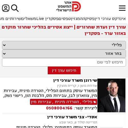


ﱐ
אינדקס עורכי דין
פסיקה
המגזין
טפסים
פסקדין Live
משאלים
שירותים מש
עורך דין ועדת שחרורים | ייצוג אסירים בהליכי שחרור מוקדם
באזור ערד - פסקדין
חיפוש עורך דין
שי רונן משרד עורכי דין
שדרות גושן 1, קריית מוצקין
המשרד עוסק בתחום הפלילי, הטרדה מינית, עבירות
מין, צווארון לבן, עבירות מס, הלבנת הון, רישוי נשק,
ייצוג קטינים, אלימות במשפחה, עבירות סמים, ועדת
פלילי
,
הטרדה מינית
,
עבירות מין
שחרורים, עבירות סייבר, סירוב ויזה לארה"ב, מחיקת
ליצירת קשר:
0508004766
רישום פלילי הסגרה ופשיעה בינלאומית, נפגעי
עבירה.
אסדי- צבי משרד עורכי דין
הנרייטה סולד 8, באר שבע
המשרד עוסק בתחומים: פלילי, הטרדה מינית,