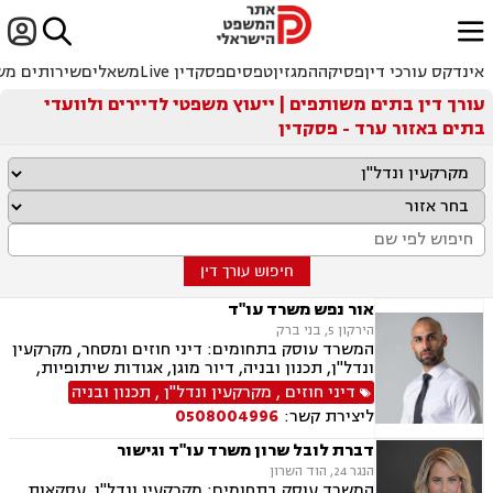


ﱐ
אינדקס עורכי דין
פסיקה
המגזין
טפסים
פסקדין Live
משאלים
שירותים מש
עורך דין בתים משותפים | ייעוץ משפטי לדיירים ולוועדי
בתים באזור ערד - פסקדין
חיפוש עורך דין
אור נפש משרד עו"ד
הירקון 5, בני ברק
המשרד עוסק בתחומים: דיני חוזים ומסחר, מקרקעין
ונדל"ן, תכנון ובניה, דיור מוגן, אגודות שיתופיות,
ליקויי בנייה מושבים וקיבוצים, פינוי בינוי, קבוצות
דיני חוזים
,
מקרקעין ונדל"ן
,
תכנון ובניה
רכישה, עסקאות מכר דירה, פינוי מושכר, הפקעת
ליצירת קשר:
0508004996
קרקעות, מגרשים לבניה דיירות מוגנת, נחלות
ומשקים במושבים, רשות מקרקעי ישראל, צווי
דברת לובל שרון משרד עו"ד וגישור
הריסה, רישום קבלנים, בתים משותפים נדל"ן
הנגר 24, הוד השרון
ביהודה ושומרון, דיני תאגידים, אזרחי מסחרי, נזקי
המשרד עוסק בתחומים: מקרקעין ונדל"ן, עסקאות