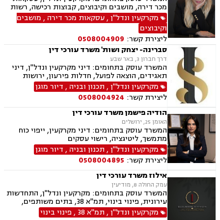
רכוש.
מכר דירה, מושבים וקיבוצים, קבוצות רכישה, רשות
מקרקעי ישראל, בתים משותפים, מיסוי נדלן, ייפוי
מקרקעין ונדל"ן
,
עסקאות מכר דירה
,
מושבים
כוח מתמשך, ירושות וצוואות, גישור, הסכמי ממון,
וקיבוצים
העברה בין דורית.
ליצירת קשר:
0508004909
סברינה- יצחק ושות' משרד עורכי דין
דרך חברון 3, באר שבע
המשרד עוסק בתחומים: דיני מקרקעין ונדל"ן, דיני
תאגידים, הוצאה לפועל, חדלות פירעון, ירושות
וצוואת.
מקרקעין ונדל"ן
,
תכנון ובניה
,
דיור מוגן
ליצירת קשר:
0508004924
הודיה פישמן משרד עורכי דין
האומן 25, ירושלים
המשרד עוסק בתחומים: דיני מקרקעין, ייפוי כוח
מתמשך, ליטיגציה, רישוי עסקים
מקרקעין ונדל"ן
,
תכנון ובניה
,
דיור מוגן
ליצירת קשר:
0508004895
אילוז משרד עורכי דין
עמק החולה 8, מודיעין
המשרד עוסק בתחומים: מקרקעין ונדל"ן, התחדשות
עירונית, פינוי בינוי, תמ"א 38, בתים משותפים,
מגרשים לבנייה, עסקאות מכר דירה
מקרקעין ונדל"ן
,
תמ"א 38
,
פינוי בינוי