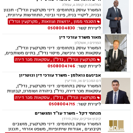
המלאכה 21 קומה 4, עפולה
המשרד עוסק בתחומים: דיני מקרקעין ונדל"ן- תכנון
ובניה, ליקויי בניה, פינוי ובינוי, התחדשות עירונית,
תמ"א 38 ובתים משותפים, הסכמי ממון, ירושות
הסכמי ממון
,
ירושות וצוואות
,
מקרקעין ונדל"ן
וצוואות, ייפוי כוח מתמשך, הדין האתיופי, דיני
ליצירת קשר:
0508004830
חוזים, נוטריון.
מאור משרד עורכי דין
הפנינים 1, אשקלון
המשרד עוסק בתחומים: דיני מקרקעין ונדל"ן,
עסקאות מכר ורכישה, מיסוי נדל"ן, בתים משותפים,
תכנון ובניה, ליקוי בניה, מושבים וקיבוצים, קבוצת
מקרקעין ונדל"ן
,
נדל"ן
,
עסקאות מכר דירה
רכישה, מגרשים לבניה, רשות מקרקעי ישראל,
ליצירת קשר:
0508004746
ירושות וצוואות, הסכמי ממון, ייפוי כוח מתמשך, דיני
משפחה, פונדקאות, מזונות, גישור, אפוטרופסות,
אבינעם גואלמן - משרד עורכי דין ונוטריון
גירושין, נשואים אזרחיים, מעמד אישי, ניכור הורי,
דם המכבים 36, מודיעין
זמני שהות, העברה בין דורית
המשרד עוסק בתחומים: דיני מקרקעין, נדל"ן,
עסקאות מכר דירה, נדל"ן ביהודה ושומרון, קבוצות
רכישה, מיסוי נדל"ן, פינוי מושכר, בתים משותפים,
מקרקעין ונדל"ן
,
נדל"ן
,
עסקאות מכר דירה
ייפוי כוח מתמשך, ירושות וצוואות, רישוי נשק, דיני
ליצירת קשר:
0508004715
חוזים ונוטריון
מנחמי דקל - משרד עו"ד ומגשרים
קיבוץ אפיקים, עמק הירדן
המשרד עוסק בתחומים: דיני מקרקעין, מושבים
וקיבוצים , אגודות שיתופיות, משפט אזרחי , תכנון