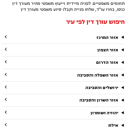
תחומים משפטיים. לפניה מיידית וייעוץ משפטי מהיר מעורך דין
כנסו, בחרו עו"ד, שלחו פנייה וקבלו סיוע משפטי מעורך דין
חיפוש עורך דין לפי עיר

אזור המרכז

אזור הצפון

אזור הדרום

אזור השפלה והסביבה

ירושלים והסביבה

אזור השרון והסביבה

יהודה ושומרון

אילת