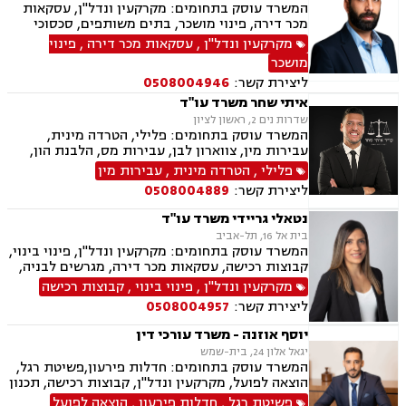
המשרד עוסק בתחומים: מקרקעין ונדל"ן, עסקאות
מכר דירה, פינוי מושכר, בתים משותפים, סכסוכי
שכנים, ירושות וצוואות, אזרחי מסחרי, הוצאה לפועל,
מקרקעין ונדל"ן
,
עסקאות מכר דירה
,
פינוי
גביית חובות
מושכר
ליצירת קשר:
0508004946
איתי שחר משרד עו"ד
שדרות נים 2, ראשון לציון
המשרד עוסק בתחומים: פלילי, הטרדה מינית,
עבירות מין, צווארון לבן, עבירות מס, הלבנת הון,
רישוי נשק ייצוג קטינים, אלימות במשפחה, עבירות
פלילי
,
הטרדה מינית
,
עבירות מין
סמים, וועדת שיחרורים, עבירות סייבר וכו', דיני
ליצירת קשר:
0508004889
מקרקעין ונדל"ן, תכנון ובניה, דיור מוגן, אגודות
שיתופיות ליקויי בנייה, מושבים וקיבוצים, פינוי
נטאלי גריידי משרד עו"ד
בינוי, קבוצות רכישה עסקאות מכר דירה, פינוי
בית אל 16, תל-אביב
מושכר הפקעת קרקעות, מגרשים לבניה, דיירות
המשרד עוסק בתחומים: מקרקעין ונדל"ן, פינוי בינוי,
מוגנת, נחלות ומשקים במושבים, רשות מקרקעי
קבוצות רכישה, עסקאות מכר דירה, מגרשים לבניה,
ישראל, צווי הריסה, רישום קבלנים, בתים משותפים,
רשות מקרקעי ישראל, בתים משותפים, נדל"ן
מקרקעין ונדל"ן
,
פינוי בינוי
,
קבוצות רכישה
נדל"ן ביהודה ושומרון,
ביהודה ושומרון, מיסוי נדל"ן, היטל השבחה, מיסוי
ליצירת קשר:
0508004957
עירוני, ירושות וצוואות, ייפוי כוח מתמשך
יוסף אוזנה - משרד עורכי דין
יגאל אלון 24, בית-שמש
המשרד עוסק בתחומים: חדלות פירעון,פשיטת רגל,
הוצאה לפועל, מקרקעין ונדל"ן, קבוצות רכישה, תכנון
ובניה, עסקאות מכר דירה, רישום קבלנים, פינוי
פשיטת רגל
,
חדלות פירעון
,
הוצאה לפועל