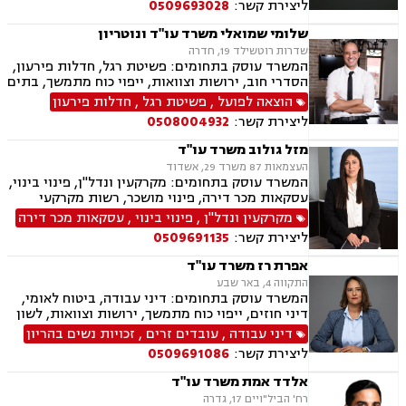
ליצירת קשר:
0509693028
שלומי שמואלי משרד עו"ד ונוטריון
שדרות רוטשילד 19, חדרה
המשרד עוסק בתחומים: פשיטת רגל, חדלות פירעון,
הסדרי חוב, ירושות וצוואות, ייפוי כוח מתמשך, בתים
משותפים, עסקאות מכר דירה, ליטיגציה, לשון הרע,
הוצאה לפועל
,
פשיטת רגל
,
חדלות פירעון
מיסים
ליצירת קשר:
0508004932
מזל גולוב משרד עו"ד
העצמאות 87 משרד 29, אשדוד
המשרד עוסק בתחומים: מקרקעין ונדל"ן, פינוי בינוי,
עסקאות מכר דירה, פינוי מושכר, רשות מקרקעי
ישראל, בתים משותפים, ירושות וצוואות, ייפוי כוח
מקרקעין ונדל"ן
,
פינוי בינוי
,
עסקאות מכר דירה
מתמשך, ייצוג רכישה מקבלן (יד ראשונה), חוזים,
ליצירת קשר:
0509691135
הסכמי ממון
אפרת רז משרד עו"ד
התקווה 4, באר שבע
המשרד עוסק בתחומים: דיני עבודה, ביטוח לאומי,
דיני חוזים, ייפוי כוח מתמשך, ירושות וצוואות, לשון
הרע, מקרקעין ונדל"ן, נזקי גוף ותאונות
דיני עבודה
,
עובדים זרים
,
זכויות נשים בהריון
ליצירת קשר:
0509691086
אלדד אמת משרד עו"ד
רח' הביל"ויים 17, גדרה