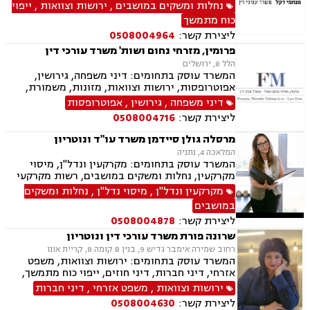
ובניה, ירושות וצוואות, ייפוי כוח מתמשך, מסחר
נחלות ומשקים במושבים
,
ירושות וצוואות
,
ייפוי
בינלאומי, בתים משותפים, דיני עבודה, דיני חברות,
כוח מתמשך
חדלות פרעון, ליווי עסקי, נזיקין, נזקי גוף, חקלאי-
ליצירת קשר:
0508004964
עסקי, מגשרים.
פרומין, מזרחי נחום ושות' משרד עורכי דין
הלל 8, ירושלים
המשרד עוסק בתחומים: דיני משפחה, גירושין,
אפוטרופסות, ירושות וצוואות, מזונות, משמורת,
ייפוי כוח מתמשך, ידועים בציבור, חלוקת רכוש,
דיני משפחה
,
גירושין
,
אפוטרופסות
הורות חד מינית, הסכמי ממון, דיני מקרקעין,
ליצירת קשר:
0508004716
עסקאות מכר דירה, נדל"ן, ליקויי בנייה, פינוי בינוי,
פינוי מושכר, תמ"א 38, דיירות מוגנת , בנקים,
מרסלה גולן סיידמן משרד עו"ד ונוטריון
ערבויות ושטרות , פירוקים והקפאות הליכים, צווי
המלאכה 4, נתניה
מניעה, ליווי עסקי, דיני חוזים, חדלות פירעון, פשיטת
המשרד עוסק בתחומים: מקרקעין ונדל"ן, מיסוי
רגל, הוצאה לפועל, גביית חובות, דיני חברות,
מקרקעין, נחלות ומשקים במושבים, רשות מקרקעי
תביעות ייצוגיות, דיני עבודה
ישראל, בתים משותפים, נדל"ן ביהודה ושומרון, פינוי
מקרקעין ונדל"ן
,
מיסוי נדל"ן
,
נחלות ומשקים
בינוי, עסקאות מכר דירה, ירושות וצוואות, ייפוי כוח
במושבים
מתמשך, נוטריון ספרדי, אנגלית ופורטוגזית.
ליצירת קשר:
0508004878
שרונה פורת משרד עורכי דין ונוטריון
רחוב שמירה אימבר גדיש 9, בנין B קומה 8, קריית אונו
המשרד עוסק בתחומים: ירושות וצוואות, משפט
אזרחי, דיני חברות, דיני חוזים, ייפוי כוח מתמשך,
מקרקעין ונדל"ן, ליקויי בניה, עסקאות מכר דירה,
ירושות וצוואות
,
משפט אזרחי
,
דיני חברות
דיור מוגן, דיני משפחה, אפוטרופסות, הסכמי ממון,
ליצירת קשר:
0508004630
גירושין, זמני שהות, מזונות, משמורת, חלוקת רכוש,