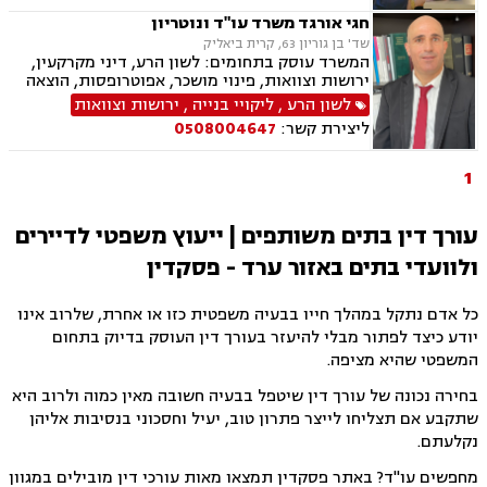
בתים משותפים, עסקאות מתנה.
חגי אורגד משרד עו"ד ונוטריון
שד' בן גוריון 63, קרית ביאליק
המשרד עוסק בתחומים: לשון הרע, דיני מקרקעין,
ירושות וצוואות, פינוי מושכר, אפוטרופסות, הוצאה
לפועל, ליקויי בנייה, צווי מניעה, ליטיגציה, חוזים
לשון הרע
,
ליקויי בנייה
,
ירושות וצוואות
ומסחר, נדל"ן, ייפוי כח מתמשך, דיני משפחה, הסכמי
ליצירת קשר:
0508004647
ממון ונוטריון באנגלית
1
עורך דין בתים משותפים | ייעוץ משפטי לדיירים
ולוועדי בתים באזור ערד - פסקדין
כל אדם נתקל במהלך חייו בבעיה משפטית כזו או אחרת, שלרוב אינו
יודע כיצד לפתור מבלי להיעזר בעורך דין העוסק בדיוק בתחום
המשפטי שהיא מציפה.
בחירה נכונה של עורך דין שיטפל בבעיה חשובה מאין כמוה ולרוב היא
שתקבע אם תצליחו לייצר פתרון טוב, יעיל וחסכוני בנסיבות אליהן
נקלעתם.
מחפשים עו"ד? באתר פסקדין תמצאו מאות עורכי דין מובילים במגוון