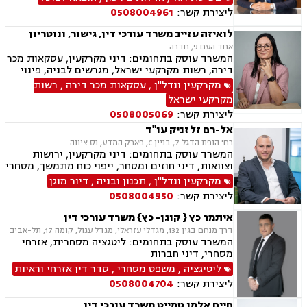
מושכר, מגרשים לבניה, דיירות מוגונת, נחלות
ליצירת קשר:
0508004961
ומשקים במושבים, רשות מקרקעי ישראל, צווי
הריסה, בתים משותפים, נדל"ן ביהודה ושומרון
לואיזה עזייב משרד עורכי דין, גישור, ונוטריון
אחד העם 9, חדרה
המשרד עוסק בתחומים: דיני מקרקעין, עסקאות מכר
דירה, רשות מקרקעי ישראל, מגרשים לבניה, פינוי
מושכר, בתים משותפים, אפוטרופסות, ידועים
מקרקעין ונדל"ן
,
עסקאות מכר דירה
,
רשות
בציבור, הסכמי ממון, ייפוי כוח מתמשך, ירושות
מקרקעי ישראל
וצוואות
ליצירת קשר:
0508005069
אל-רם זלזניק עו"ד
רח' הנפת הדגל 7, בניין C, פארק המדע, נס ציונה
המשרד עוסק בתחומים: דיני מקרקעין, ירושות
וצוואות, דיני חוזים ומסחר, ייפוי כוח מתמשך, מסחרי
אזרחי
מקרקעין ונדל"ן
,
תכנון ובניה
,
דיור מוגן
ליצירת קשר:
0508004950
איתמר כץ { קוגן- כץ} משרד עורכי דין
דרך מנחם בגין 132, מגדלי עזראלי, מגדל עגול, קומה 17, תל-אביב
המשרד עוסק בתחומים: ליטגציה מסחרית, אזרחי
מסחרי, דיני חברות
ליטיגציה
,
משפט מסחרי
,
סדר דין אזרחי וראיות
ליצירת קשר:
0508004704
חיים אלמו טמייט משרד עורכי דין