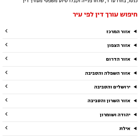
כנסו, בחרו עו"ד, שלחו פנייה וקבלו סיוע משפטי מעורך דין
חיפוש עורך דין לפי עיר

אזור המרכז

אזור הצפון

אזור הדרום

אזור השפלה והסביבה

ירושלים והסביבה

אזור השרון והסביבה

יהודה ושומרון

אילת