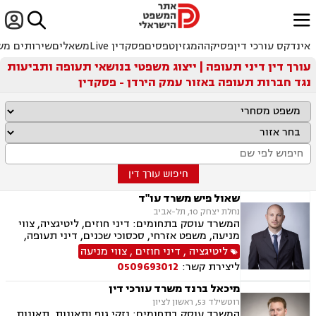


ﱐ
אינדקס עורכי דין
פסיקה
המגזין
טפסים
פסקדין Live
משאלים
שירותים מש
עורך דין דיני תעופה | ייצוג משפטי בנושאי תעופה ותביעות
נגד חברות תעופה באזור עמק הירדן - פסקדין
חיפוש עורך דין
שאול פיש משרד עו"ד
נחלת יצחק 10, תל-אביב
המשרד עוסק בתחומים: דיני חוזים, ליטיגציה, צווי
מניעה, משפט אזרחי, סכסוכי שכנים, דיני תעופה,
נזקי רכוש, דיני צרכנות ותיירות, קניין רוחני, זכויות
ליטיגציה
,
דיני חוזים
,
צווי מניעה
יוצרים, הגנת הפרטיות, תביעות ייצוגיות, לשון הרע,
ליצירת קשר:
0509693012
פינוי מושכר
מיכאל ברנד משרד עורכי דין
רוטשילד 53, ראשון לציון
המשרד עוסק בתחומים: נזקי גוף ותאונות, תאונות