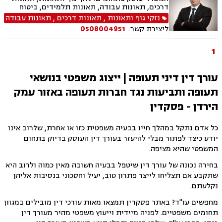
דרכים, תאונות עבודה, תאונות תלמידים, ביטוח
לאומי, אובדן כושר עבודה, רשלנות רפואית, דיני
נזקי גוף ותאונות
,
תאונות דרכים
,
תאונות עבודה
תעופה
ליצירת קשר:
0508004951
1
עורך דין דיני תעופה | ייצוג משפטי בנושאי
תעופה ותביעות נגד חברות תעופה באזור עמק
הירדן - פסקדין
כל אדם נתקל במהלך חייו בבעיה משפטית כזו או אחרת, שלרוב אינו
יודע כיצד לפתור מבלי להיעזר בעורך דין העוסק בדיוק בתחום
המשפטי שהיא מציפה.
בחירה נכונה של עורך דין שיטפל בבעיה חשובה מאין כמוה ולרוב היא
שתקבע אם תצליחו לייצר פתרון טוב, יעיל וחסכוני בנסיבות אליהן
נקלעתם.
מחפשים עו"ד? באתר פסקדין תמצאו מאות עורכי דין מובילים במגוון
תחומים משפטיים. לפניה מיידית וייעוץ משפטי מהיר מעורך דין