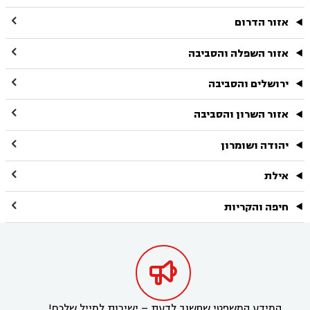

אזור הדרום

אזור השפלה והסביבה

ירושלים והסביבה

אזור השרון והסביבה

יהודה ושומרון

אילת

חיפה והקריות

המידע המשפטי שחשוב לדעת – ישירות למייל שלכם!