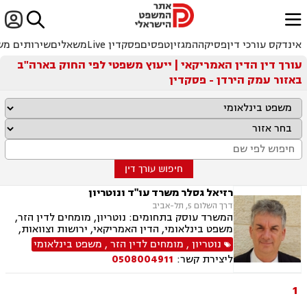


ﱐ
אינדקס עורכי דין
פסיקה
המגזין
טפסים
פסקדין Live
משאלים
שירותים מש
עורך דין הדין האמריקאי | ייעוץ משפטי לפי החוק בארה"ב
באזור עמק הירדן - פסקדין
חיפוש עורך דין
רזיאל גסלר משרד עו"ד ונוטריון
דרך השלום 5, תל-אביב
המשרד עוסק בתחומים: נוטריון, מומחים לדין הזר,
משפט בינלאומי, הדין האמריקאי, ירושות וצוואות,
ברירת דין
נוטריון
,
מומחים לדין הזר
,
משפט בינלאומי
ליצירת קשר:
0508004911
1