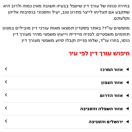
בחירה נכונה של עורך דין שיטפל בבעיה חשובה מאין כמוה ולרוב היא
שתקבע אם תצליחו לייצר פתרון טוב, יעיל וחסכוני בנסיבות אליהן
נקלעתם.
מחפשים עו"ד? באתר פסקדין תמצאו מאות עורכי דין מובילים במגוון
תחומים משפטיים. לפניה מיידית וייעוץ משפטי מהיר מעורך דין
כנסו, בחרו עו"ד, שלחו פנייה וקבלו סיוע משפטי מעורך דין
חיפוש עורך דין לפי עיר

אזור המרכז

אזור הצפון

אזור הדרום

אזור השפלה והסביבה

ירושלים והסביבה