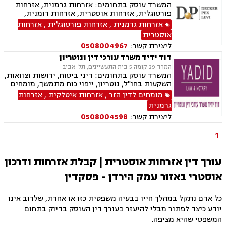
המשרד עוסק בתחומים: אזרחות גרמנית, אזרחות
פורטוגלית, אזרחות אוסטרית, אזרחות רומנית,
אזרחות בריטית, אזרחות ספרדית, אזרחות בולגרית,
אזרחות גרמנית
,
אזרחות פורטוגלית
,
אזרחות
אזרחות ליטאית, אזרחות צרפתית, אזרחות זרה, דיני
אוסטרית
הגירה- מקלט מדיני , הגירה , משרד הפנים, דיני
ליצירת קשר:
0508004967
משפחה, ייפוי כוח מתמשך, גירושין, חלוקת רכוש,
ירושות וצוואות
דוד ידיד משרד עורכי דין ונוטריון
המרד 29 קומה 5 בית התעשיינים, תל-אביב
המשרד עוסק בתחומים: דיני ביטוח, ירושות וצוואות,
השקעות בחו"ל, נוטריון, ייפוי כוח מתמשך, מומחים
לדין הזר, זכויות ניצולי שואה, אזרחות פורטוגלית,
מומחים לדין הזר
,
אזרחות איטלקית
,
אזרחות
אזרחות ספרדית, תביעות גזזת, ביטוח סיעודי,
גרמנית
נזיקין, נזקי גוף ורכוש, תאונות עבודה, תאונות
ליצירת קשר:
0508004598
דרכים, תאונות תלמידים, תאונות ספורט
1
עורך דין אזרחות אוסטרית | קבלת אזרחות ודרכון
אוסטרי באזור עמק הירדן - פסקדין
כל אדם נתקל במהלך חייו בבעיה משפטית כזו או אחרת, שלרוב אינו
יודע כיצד לפתור מבלי להיעזר בעורך דין העוסק בדיוק בתחום
המשפטי שהיא מציפה.