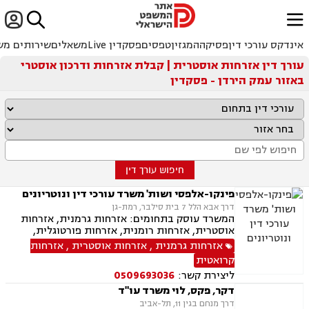


ﱐ
אינדקס עורכי דין
פסיקה
המגזין
טפסים
פסקדין Live
משאלים
שירותים מש
עורך דין אזרחות אוסטרית | קבלת אזרחות ודרכון אוסטרי
באזור עמק הירדן - פסקדין
חיפוש עורך דין
פינקו-אלפסי ושות' משרד עורכי דין ונוטריונים
דרך אבא הלל 7 בית סילבר, רמת-גן
המשרד עוסק בתחומים: אזרחות גרמנית, אזרחות
אוסטרית, אזרחות רומנית, אזרחות פורטוגלית,
אזרחות מרוקאית, אזרחות קרואטית, אזרחות
אזרחות גרמנית
,
אזרחות אוסטרית
,
אזרחות
ספרדית, אזרחות צ'כית, ייפוי כוח מתמשך, נוטריון,
קרואטית
ירושות וצוואות, תמ"א 38
ליצירת קשר:
0509693036
דקר, פקס, לוי משרד עו"ד
דרך מנחם בגין 11, תל-אביב