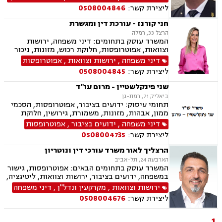
סכסוך בין בעלי מניות, תביעות חוב, תיאום הורי,
ליצירת קשר:
0508004846
לשון הרע, בוררות וגישור.
חני קורנז - עורכת דין ומגשרת
הרצל 33, רמלה
המשרד עוסק בתחומים: דיני משפחה, ירושות
וצוואות, אפוטרופסות, חלוקת רכוש, מזונות, ניכור
הורי, אלימות במשפחה, גירושין, גישור במשפחה,
דיני משפחה
,
ירושות וצוואות
,
אפוטרופסות
הסכמי ממון, ידועים בציבור, מעמד אישי, הורות
ליצירת קשר:
0508004845
משותפת, זמני שהות, חוק הנוער, חטיפת ילדים,
ייפוי כוח מתמשך, אחריות הורית
שני פינקלשטיין - מרום עו"ד
ביאליק 71, רמת-גן
תחומי עיסוק: ידועים בציבור, אפוטרופסות, הסכמי
ממון, אבהות, מזונות, משמורת, גירושין, חלוקת
רכוש, מעמד אישי, תיאום הורי, חטיפת ילדים, זמני
דיני משפחה
,
ידועים בציבור
,
אפוטרופסות
שהות, ניכור הורי, ירושות וצוואות, ייפוי כוח מתמשך
ליצירת קשר:
0508004735
הרצליך לאור משרד עורכי דין ונוטריון
הארבעה 24, תל-אביב
המשרד עוסק בתחומים הבאים: אפוטרופסות, גישור
במשפחה, ידועים בציבור, ירושות וצוואות, ליטיגציה,
ליקויי בנייה, מיסוי נדל"ן, עסקאות מכר דירה,
ירושות וצוואות
,
מקרקעין ונדל"ן
,
דיני משפחה
קבוצות רכישה, תכנון ובניה, דיני חוזים ומסחר, דיני
ליצירת קשר:
0508004676
מקרקעין, דיני משפחה, אבהות , גירושין, דיור מוגן,
הורות חד מינית, מגרשים חקלאיים, מזונות,
משמורת, נדל"ן, פינוי בינוי, פינוי מושכר, תמ"א 38,
1