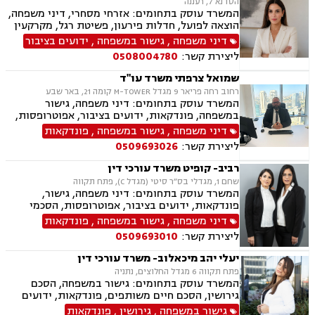
הסדנא 7, רעננה
המשרד עוסק בתחומים: אזרחי מסחרי, דיני משפחה,
הוצאה לפועל, חדלות פירעון, פשיטת רגל, מקרקעין
ונדל"ן, ייפוי כוח מתמשך, צבא ומשרד הביטחון,
דיני משפחה
,
גישור במשפחה
,
ידועים בציבור
ביטוח לאומי.
ליצירת קשר:
0508004780
שמואל צרפתי משרד עו"ד
רחוב רחה פריאר 9 מגדל M-TOWER קומה 21, באר שבע
המשרד עוסק בתחומים: דיני משפחה, גישור
במשפחה, פונדקאות, ידועים בציבור, אפוטרופסות,
הסכמי ממון, אבהות, מזונות, משמורת, גירושין,
דיני משפחה
,
גישור במשפחה
,
פונדקאות
הורות חד מינית, נישואים אזרחיים, חוק הנוער,
ליצירת קשר:
0509693026
אימוץ, חלוקת רכוש, מעמד אישי, תיאום הורי, חטיפת
ילדים, זמני שהות (החזקת ילדים), אומנה, ניכור הורי,
רביב- קופיט משרד עורכי דין
עסקאות מתנה, פלילי, הטרדה מינית, עבירות מין,
שחם 1, מגדלי בס״ר סיטי (מגדל C), פתח תקווה
צווארון לבן, עבירות מס, הלבנת הון רישוי נשק, ייצוג
המשרד עוסק בתחומים: דיני משפחה, גישור,
קטינים, אלימות במשפחה, עבירות סמים, ועדת
פונדקאות, ידועים בציבור, אפוטרופסות, הסכמי
שחרורים, עבירות סייבר, סירוב ויזה לארה"ב, מחיקת
ממון, אבהות, מזונות, משמורת, גירושין, הורות חד
דיני משפחה
,
גישור במשפחה
,
פונדקאות
רישום פלילי הסגרה ופשיעה בינלאומית, נפגעי
מינית, נישואים חד אזרחיים, אימוץ, חלוקת רכוש,
עבירה.
ליצירת קשר:
0509693010
מעמד אישי, תיאום הורי, חטיפת ילדים, זמני שהות,
אומנה, ניכור הורי, עסקאות מתנה.
יעלי יהב מיכאלוב- משרד עורכי דין
פתח תקווה 6 מגדל החלוצים, נתניה
המשרד עוסק בתחומים: גישור במשפחה, הסכם
גירושין, הסכם חיים משותפים, פונדקאות, ידועים
בציבור, אפוטרופסות, הסכמי ממון, אבהות, מזונות,
גישור במשפחה
,
גירושין
,
פונדקאות