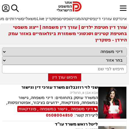


ﱐ
אינדקס עורכי דין
פסיקה
המגזין
טפסים
פסקדין Live
משאלים
שירותים מש
עורך דין חטיפת ילדים | עורך דין משפחה | ייצוג משפטי
בחטיפת קטינים וסכסוכי משמורת בינלאומיים באזור עמק
הירדן - פסקדין
חיפוש עורך דין
שני לוי רוזנבלום משרד עורכי דין וגישור
אבא אבן 8, הרצליה
המשרד עוסק בתחומים: דיני משפחה, גישור
במשפחה, פונדקאות, ידועים בציבור, אפוטרופסות,
הסכמי ממון, אבהות, מזונות, משמורת, גירושין,
דיני משפחה
,
גישור במשפחה
,
פונדקאות
הורות חד מינית, נישואים אזרחיים, חוק הנוער,
ליצירת קשר:
0508004850
אימוץ, חלוקת רכוש, מעמד אישי, תיאום הורי, חטיפת
ילדים, זמני שהות (החזקת ילדים), אומנה, ניכור הורי,
ליטל רואש משרד עו"ד
עסקאות מתנה.