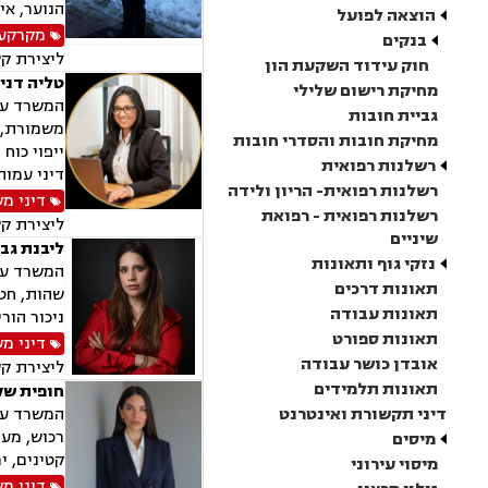
הנוער, אי
הוצאה לפועל
מקרקעין
בנקים
ליצירת ק
חוק עידוד השקעת הון
טליה דני
מחיקת רישום שלילי
המשרד עוס
גביית חובות
משמורת, ג
מחיקת חובות והסדרי חובות
ייפוי כוח
רשלנות רפואית
דיני עמות
רשלנות רפואית- הריון ולידה
דיני מ
רשלנות רפואית - רפואת
ליצירת ק
שיניים
ליבנת גב
נזקי גוף ותאונות
המשרד עוס
תאונות דרכים
שהות, חטי
תאונות עבודה
ניכור הור
תאונות ספורט
דיני מ
אובדן כושר עבודה
ליצירת ק
תאונות תלמידים
חופית שק
דיני תקשורת ואינטרנט
המשרד עוס
רכוש, מעמ
מיסים
קטינים, י
מיסוי עירוני
דיני מ