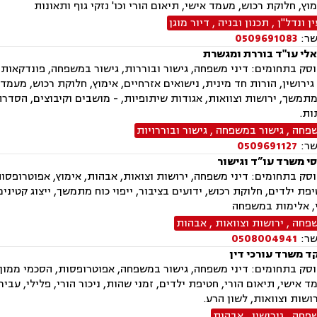
מוץ, חלוקת רכוש, מעמד אישי, תיאום הורי וכו' נזקי גוף ותאונות
 ונדל"ן
,
תכנון ובניה
,
דיור מוגן
שר:
0509691083
אלי עו"ד בוררת ומגשרת
ק בתחומים: דיני משפחה, גישור ובוררות, גישור במשפחה, פונדקאות, י
ירושין, הורות חד מינית, נישואים אזרחיים, אימוץ, חלוקת רכוש, מעמד א
 מתמשך, ירושות וצוואות, אגודות שיתופיות, - מושבים וקיבוצים, הסדר
ות.
שפחה
,
גישור במשפחה
,
גישור ובוררויות
שר:
0509691127
סי משרד עו”ד וגישור
ק בתחומים: דיני משפחה, ירושות וצואות, אבהות, אימוץ, אפוטרופסות, 
פת ילדים, חלוקת רכוש, ידועים בציבור, ייפוי כוח מתמשך, ייצוג קטינים
י, אלימות במשפחה
שפחה
,
ירושות וצוואות
,
אבהות
שר:
0508004941
ד משרד עורכי דין
ק בתחומים: דיני משפחה, גישור במשפחה, אפוטרופסות, הסכמי ממון, אב
ד אישי, תיאום הורי, חטיפת ילדים, זמני שהות, ניכור הורי, פלילי, עבי
רושות וצוואות, לשון הרע.
שפחה
,
גירושין
,
אבהות