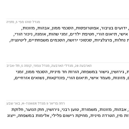
מגדל סוהו מפי 5, נתניה
דועים בציבור, אפוטרופסות, הסכמי ממון, אבהות, מזונות,
ישי, תיאום הורי, חטיפת ילדים, זמני שהות, אומנה, ניכור הורי,
ת נחלות, פרצלציות, סכסוכי ירושה, הסכמים משפחתיים, ליטיגציה,
הארבעה 28, מגדלי הארבעה, מגדל צפוני, קומה 5, תל-אביב
גירושין, גישור במשפחה, הורות חד מינית, הסכמי ממון, זמני
, מזונות, מעמד אישי, תיאום הורי, פונדקאות, נשואים אזרחיים,
רחה פריאר 9 מגדל M-TOWER, באר שבע
הות, מזונות, משמורת, טוען רבני, גירושין, חוק הנוער, חלוקת
רות מין, הטרדה מינית, מחיקת רישום פלילי, אלימות במשפחה, ייצוג