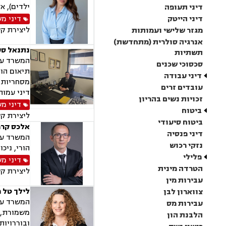
ילדים), א
דיני תעופה
דיני הייטק
דיני מ
ליצירת ק
מגזר שלישי ועמותות
אנרגיה סולרית (מתחדשת)
נתנאל סע
תשתיות
המשרד עוס
סכסוכי שכנים
תיאום הור
דיני עבודה
מסחריות, 
עובדים זרים
דיני עמות
זכויות נשים בהריון
דיני מ
ביטוח
ליצירת ק
ביטוח סיעודי
אלכס קרפ
דיני פנסיה
המשרד עוס
נזקי רכוש
הורי, ניכו
פלילי
דיני מ
הטרדה מינית
ליצירת ק
עבירות מין
לילך טל 
צווארון לבן
המשרד עוס
עבירות מס
משמורת, ג
הלבנת הון
ובוררויות