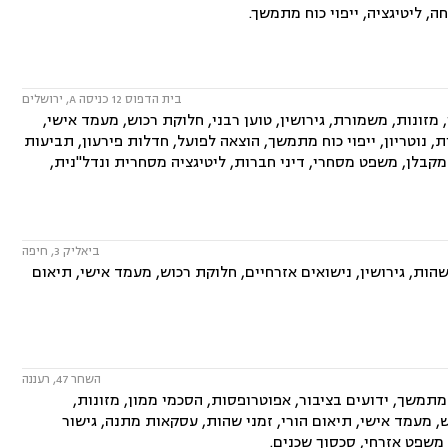
ה, ליטיגציה, ייפוי כוח מתמשך.
בית הדפוס 12 כניסה A, ירושלים
ונות, משמורת, גירושין, טוען רבני, חלוקת רכוש, מעמד אישי,
ת, נוטריון, ייפוי כוח מתמשך, הוצאה לפועל, חדלות פירעון, תביעות
מקבלן, משפט מסחרי, דיני חברות, ליטיגציה מסחרית ונדל"נית,
ביאליק 3, חיפה
ות, גירושין, נישואים אזרחיים, חלוקת רכוש, מעמד אישי, תיאום
השחר 47, רעננה
מתמשך, ידועים בציבור, אפוטרופסות, הסכמי ממון, מזונות,
ש, מעמד אישי, תיאום הורי, זמני שהות, עסקאות מתנה, גישור
, משפט אזרחי, סכסוך שכנים.