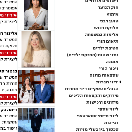
נישואים אזרחיים
המשרד עוס
חוק הנוער
אפוטרופסו
אימוץ
דיני מ
טוען רבני
ליצירת ק
חלוקת רכוש
אלינור רו
אלימות במשפחה
המשרד עוס
תיאום הורי
חלוקת רכו
חטיפת ילדים
דיני מ
זמני שהות (החזקת ילדים)
ליצירת ק
אומנה
ניכור הורי
בן צור סג
עסקאות מתנה
המשרד עוס
דיני חברות
הורות חד 
הגבלים עסקיים דיני תחרות
מתנה, ירו
פירוקים והקפאות הליכים
דיני מ
מיזוגים ורכישות
ליצירת ק
ליווי עסקי
דימה בקל
ליווי מיזמי סטארטאפ
המשרד עוס
עסקאות מכ
זכיינות
גישור במש
סכסוך בין בעלי מניות