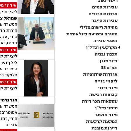
רישוי נשק
דיני מ
עבירות סמים
ליצירת ק
ועדת שחרורים
שמואל צר
עבירות סייבר
המשרד עוס
מחיקת רישום פלילי
הורות חד 
הסגרה ופשיעה בינלאומית
הורי, עסק
נפגעי עבירה
סמים, ועד
מקרקעין ונדל"ן
דיני מ
תכנון ובניה
ליצירת ק
דיור מוגן
לילך היר
תמ"א 38
המשרד עוס
אגודות שיתופיות
חלוקת רכו
ליקויי בנייה
דיני מ
פינוי בינוי
ליצירת ק
קבוצות רכישה
הגר גרטי
עסקאות מכר דירה
המשרד עוס
מיסוי נדל"ן
אפוטרופסו
פינוי מושכר
הורי, זמנ
הפקעת קרקעות
עבירה
דיירות מוגנת