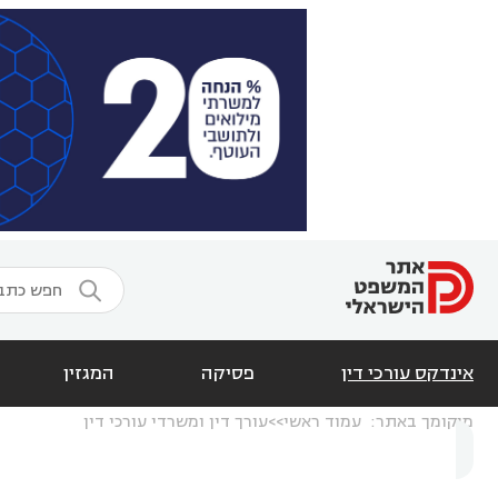

אינדקס עורכי דין
פסיקה
המגזין
מיקומך באתר:
עמוד ראשי
עורך דין ומשרדי עורכי דין