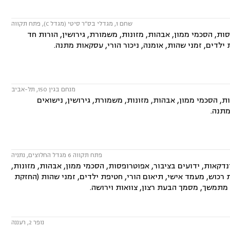
שחם 1, מגדלי בס״ר סיטי (מגדל C), פתח תקווה
ות, הסכמי ממון, אבהות, מזונות, משמורת, גירושין, הורות חד
 ילדים, זמני שהות, אומנה, ניכור הורי, עסקאות מתנה.
מנחם בגין 150, תל-אביב
 הסכמי ממון, אבהות, מזונות, משמורת, גירושין, נישואים
מתנה.
פתח תקווה 6 מגדל החלוצים, נתניה
קאות, ידועים בציבור, אפוטרופסות, הסכמי ממון, אבהות, מזונות,
קת רכוש, מעמד אישי, תיאום הורי, חטיפת ילדים, זמני שהות (החזקת
ח מתמשך, מסמך הבעת רצון, צוואות וירושה.
נופר 2, רעננה