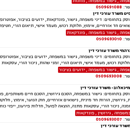
שפחה
,
גישור במשפחה
,
מזונות
שר:
0509691088
יט משרד עורכי דין
ק בתחומים: דיני משפחה, גישור, פונדקאות, ידועים בציבור, אפוטרופס
שואים חד אזרחיים, אימוץ, חלוקת רכוש, מעמד אישי, תיאום הורי, חטיפת
שפחה
,
גישור במשפחה
,
פונדקאות
שר:
0509693010
רהמי משרד עורכי דין
ק בתחומים: דיני משפחה, גישור במשפחה, ידועים בציבור, אפוטרופסות,
חלוקת רכוש, מעמד אישי, תיאום הורי, זמני שהות, ניכור הורי, עסקאות 
שפחה
,
גישור במשפחה
,
ידועים בציבור
שר:
0509693008
מיכאלוב- משרד עורכי דין
ק בתחומים: גישור במשפחה, הסכם גירושין, הסכם חיים משותפים, פונד
, גירושין, הורות חד מינית, נישואים אזרחיים, חוק הנוער, אימוץ , חלו
ומנה, ניכור הורי, עסקאות מתנה, הוצאה לפועל, חדלות פירעון, ייפוי כו
במשפחה
,
גירושין
,
פונדקאות
שר:
0509693007
משרד עורכי דין