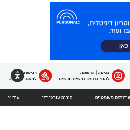

כניסה
|
הרשמה
רכישת מנוי
ﱐ

למנויים ומשתמשים חדשים
למאגר הפסיקה

ירותים משפטיים
פורום עורכי דין
עוד