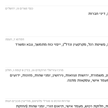
כנפי נשרים 13, ירושלים
 דיני חברות
הסדנא 7, רעננה
פשיטת רגל, מקרקעין ונדל"ן, ייפוי כוח מתמשך, צבא ומשרד
מרכז עזריאלי הרוקמים 26, בניין B קומה 1, חולון
משמורת, ירושות וצוואות, גירושין, זמני שהות, מזונות, ידועים
 מעמד אישי, עסקאות מתנה.
שדרות הרכס 13 מגדלי פלטינום, מודיעין מכבים רעות
ת, חלוקת רכוש, מעמד אישי, תיאום הורי, זמני שהות (החזקת