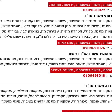
שפחה
,
גישור במשפחה
,
ירושות וצוואות
שר:
0509693027
פתי משרד עו"ד
ק בתחומים: דיני משפחה, גישור במשפחה, פונדקאות, ידועים בציבור, א
מינית, נישואים אזרחיים, חוק הנוער, אימוץ, חלוקת רכוש, מעמד אישי, ת
אות מתנה, פלילי, הטרדה מינית, עבירות מין, צווארון לבן, עבירות מס,
ת שחרורים, עבירות סייבר, סירוב ויזה לארה"ב, מחיקת רישום פלילי הס
שפחה
,
גישור במשפחה
,
פונדקאות
שר:
0509693026
ש אופיר משרד עו"ד וגישור
ק בתחומים: דיני משפחה, גישור במשפחה, ידועים בציבור, אפוטרופסות,
ש, מעמד אישי, תיאום הורי, זמני שהות, ניכור הורי, ירושות וצוואות, יי
שפחה
,
גישור במשפחה
,
ידועים בציבור
שר:
0509693018
 זדה משרד עו"ד
ק בתחומים: מחיקת חובות, גביית חובות, עסקאות פרצלציה, עסקאות מכ
ת, גישור במשפחה, גירושין, מקרקעין, הוצאה לפועל, אימוץ, הורות חד 
י שהות, אומנה, ניכור הורי, עסקאות מתנה, ידועים בציבור, פינוי מושכר