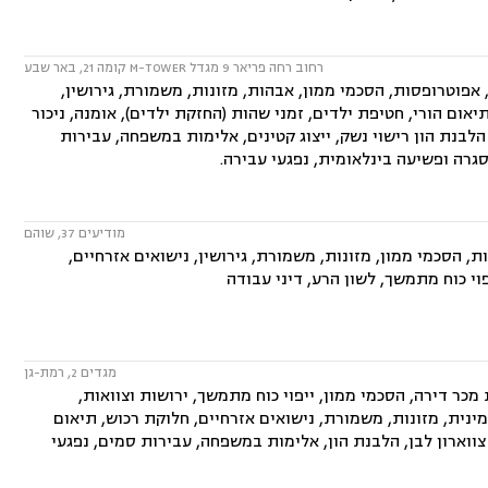
רחוב רחה פריאר 9 מגדל M-TOWER קומה 21, באר שבע
פוטרופסות, הסכמי ממון, אבהות, מזונות, משמורת, גירושין,
יאום הורי, חטיפת ילדים, זמני שהות (החזקת ילדים), אומנה, ניכור
 הלבנת הון רישוי נשק, ייצוג קטינים, אלימות במשפחה, עבירות
גרה ופשיעה בינלאומית, נפגעי עבירה.
מודיעים 37, שוהם
 הסכמי ממון, מזונות, משמורת, גירושין, נישואים אזרחיים,
פוי כוח מתמשך, לשון הרע, דיני עבודה
מגדים 2, רמת-גן
ר דירה, הסכמי ממון, ייפוי כוח מתמשך, ירושות וצוואות,
מינית, מזונות, משמורת, נישואים אזרחיים, חלוקת רכוש, תיאום
, צווארון לבן, הלבנת הון, אלימות במשפחה, עבירות סמים, נפגעי