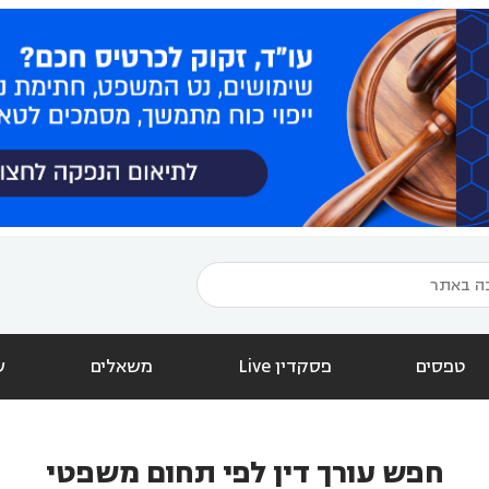
טפסים
פסקדין Live
משאלים
ש
חפש עורך דין לפי תחום משפטי