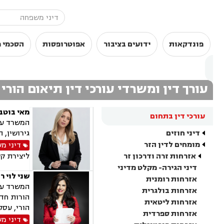
פונדקאות
ידועים בציבור
אפוטרופסות
הסכמי מ
עורך דין ומשרדי עורכי דין תיאום הורי
מאי בוטבו
עורכי דין בתחום
המשרד עוס
דיני חוזים
גירושין, 
מומחים לדין הזר
דיני מ
אזרחות זרה ודרכון זר
ליצירת ק
דיני הגירה- מקלט מדיני
שני לוי ר
אזרחות רומנית
המשרד עוס
אזרחות בולגרית
הורות חד 
אזרחות ליטאית
הורי, עסק
אזרחות ספרדית
דיני מ