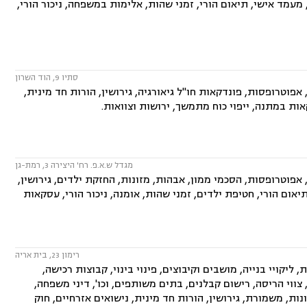
מעמד אישי, תיאום הורי, זמני שהות, אלימות במשפחה, ניכור הורי,
סתיו 9, הוד השרון
וטרופסות, פונדקאות חו"ל גיאורגיה, גירושין, הורות חד מינית,
אות במתנה, ייפוי כוח מתמשך, ירושות וצוואות.
מגדל ש.א.פ. רח' היצירה 3, רמת-גן
פוטרופסות, הסכמי ממון, אבהות, מזונות, החזקת ילדים, גירושין,
יאום הורי, חטיפת ילדים, זמני שהות, אומנה, ניכור הורי, עסקאות
רימון 23, בית אריה
ליקויי בנייה, מושבים וקיבוצים, פינוי בינוי, קבוצות רכישה,
ווי הריסה, רישום קבלנים, בתים משותפים, וכו', דיני משפחה,
ות, משמורת, גירושין, הורות חד מינית, נישואים אזרחיים, חוק