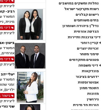
דיני מ
נחלות ומשקים במושבים
ליצירת ק
רשות מקרקעי ישראל
רביב- קופ
רישום קבלנים
המשרד עוס
בתים משותפים
מינית, ני
נדל"ן ביהודה ושומרון
דיני מ
הנדסה אזרחית
ליצירת ק
דיני צרכנות ותיירות
קניין רוחני
ביטון-אב
המשרד עוס
זכויות יוצרים
אזרחיים, 
סימני מסחר
דיני מ
פטנטים מתקדמים
ליצירת ק
דיני משפחה
פונדקאות
יעלי יהב 
ידועים בציבור
המשרד עוס
אפוטרופסות
זמני שהות
הסכמי ממון
ילדים), א
מזונות
גישור 
גירושין
ליצירת ק
הורות חד מינית
שני נורי 