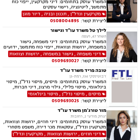
המשרד עוסק בתחומים: דיני מקרקעין, ייפוי כוח
מתמשך, ליטיגציה, רישוי עסקים
מקרקעין ונדל"ן
,
תכנון ובניה
,
דיור מוגן
ליצירת קשר:
0508004895
לילך טל משרד עו"ד וגישור
השחר 47, רעננה
המשרד עוסק בתחומים: דיני משפחה, גישור
במשפחה, ירושות וצוואות, ייפוי כוח מתמשך, ידועים
בציבור, אפוטרופסות, הסכמי ממון, מזונות, משמורת,
דיני משפחה
,
גישור במשפחה
,
ירושות וצוואות
גירושין, הורות חד מינית, נישואים אזרחיים, ידועים
ליצירת קשר:
0509693027
בציבור, חלוקת רכוש, מעמד אישי, תיאום הורי, זמני
שהות, עסקאות מתנה, גישור ובוררויות, גישור עסקי,
טובה פריד משרד עו"ד
דיני חברות, סכסוך בין בעלי מניות, דיני צרכנות
ז'בוטינסקי 134, רמת-גן
ותיירות, משפט אזרחי, סכסוך שכנים.
המשרד עוסק בתחומים: מיסים, מיסוי נדל"ן, מיסוי
בינלאומי, מיסוי פלילי, גילוי מרצון, דיני חברות,
רישום חברות, פירוקים והקפאת הליכים, סכסוך בין
מיסים
,
מיסוי נדל"ן
,
מיסוי בינלאומי
בעלי מניות, עסקאות מכר דירה, ירושות וצוואות,
ליצירת קשר:
0509693025
עיזבונות, ייפוי כוח מתמשך.
מור טורג’מן משרד עו"ד
יצחק מודעי 2, רחובות
המשרד עוסק בתחומים: דיני חוזים, ירושות וצוואות,
מקרקעין ונדל"ן, עסקאות מכר דירה, משפט מסחרי
דיני חוזים
,
ירושות וצוואות
,
מקרקעין ונדל"ן