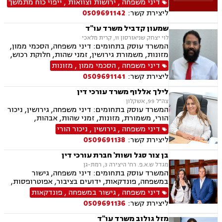
דיני משפחה
,
ירושות וצוואות
,
ייפוי כוח מתמשך
ליצירת קשר:
0509691142
שמעון קדביל משרד עו"ד
לוי יצחק שניאורסון 11, קרית מלאכי
המשרד עוסק בתחומים: דיני משפחה, הסכמי ממון,
מזונות, משמורת גירושין, זמני שהות, חלוקת רכוש,
מעמד אישי, ניכור הורי, העברת בין דורית, ירושות
דיני משפחה
,
הסכמי ממון
,
מזונות
וצוואות, ייפוי כוח מתמשך, דיני חוזים, נדל"ן
ליצירת קשר:
0509691141
ומקרקעין, עסקאות מכר דירה, פינוי מושכר
לילך אללוף משרד עורכי דין
צה"ל 99, אשקלון
המשרד עוסק בתחומים: דיני משפחה, גירושין, ניכור
הורי, משמורת, מזונות, זמני שהות, אבהות,
אפוטרופסות, גישור, חוק הנוער, חלוקת רכוש, ייפוי
דיני משפחה
,
גירושין
,
ניכור הורי
כוח מתמשך חדלות פירעון, הוצאה לפועל, מחיקת
ליצירת קשר:
0509691138
והסדרי חובות, פשיטת רגל.
בן צור סגל ושות' חברת עורכי דין
מגדל ש.א.פ. רח' היצירה 3, רמת-גן
המשרד עוסק בתחומים: דיני משפחה, גישור
במשפחה, פונדקאות, ידועים בציבור, אפוטרופסות,
הסכמי ממון, אבהות, מזונות, החזקת ילדים, גירושין,
דיני משפחה
,
גישור במשפחה
,
פונדקאות
הורות חד מינית, נישואים אזרחיים, חוק הנוער,
ליצירת קשר:
0509691136
אימוץ, חלוקת רכוש, מעמד אישי, תיאום הורי, חטיפת
ילדים, זמני שהות, אומנה, ניכור הורי, עסקאות
מזל גולוב משרד עו"ד