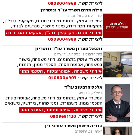
ליצירת קשר:
0508004968
הילה מרום משרד עו"ד ונוטריון
אחד העם 30, תל-אביב
המשרד עוסק בתחומים: דיני חוזים, מקרקעין ונדל"ן,
עסקאות מכר דירה, פינוי מושכר, מגרשים לבניה,
מיסוי מקרקעין, ירושות וצוואת, ייפוי כוח מתמשך,
דיני חוזים
,
מקרקעין ונדל"ן
,
עסקאות מכר דירה
נוטריון.
ליצירת קשר:
0508004988
נתנאל סעדון משרד עו"ד ונוטריון
בית הדפוס 12 כניסה A, ירושלים
המשרד עוסק בתחומים: דיני משפחה, גישור
במשפחה, אפוטרופסות, הסכמי ממון, מזונות,
משמורת, גירושין, טוען רבני, חלוקת רכוש, מעמד
דיני משפחה
,
אפוטרופסות
,
הסכמי ממון
אישי, תיאום הורי, זמני שהות, ניכור הורי, עסקאות
ליצירת קשר:
0508004903
מתנה, ידועים בציבור, ירושות וצוואות, נוטריון, ייפוי
כוח מתמשך, הוצאה לפועל, חדלות פירעון, תביעות
אלכס קרפטוב עו"ד
מסחריות, דיני חוזים, מקרקעין ונדל"ן, עסקאות מכר
ביאליק 3, חיפה
דירה, עסקאות מכר יד שניה מקבלן, משפט מסחרי,
המשרד עוסק בתחומים: דיני משפחה, אפוטרופסות,
דיני חברות, ליטיגציה מסחרית ונדל"נית, דיני
הסכמי ממון, משמורת, זמני שהות, גירושין, נישואים
עמותות
אזרחיים, חלוקת רכוש, מעמד אישי, תיאום הורי,
דיני משפחה
,
אפוטרופסות
,
הסכמי ממון
ניכור הורי, ירושות וצוואות, ייפוי כוח מתמשך.
ליצירת קשר:
0509691120
הודיה פישמן משרד עורכי דין
האומן 25, ירושלים