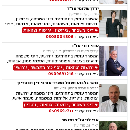
רכוש, מעמד אישי, זמני שהות, אומנה, ניכור הורי,
העברה בין דורית, ירושות וצוואות, ייפוי כוח מתמשך
ירדן שלומי עו"ד
גושן 6, קרית מוצקין
המשרד עוסק בתחומים: דיני משפחה, גירושין,
ירושות וצוואות, משמורת, זמני שהות, אבהות, ייפוי
כוח מתמשך, ידועים בציבור, מזונות, חלוקת רכוש,
דיני משפחה
,
גירושין
,
ירושות וצוואות
ניכור הורי, אפוטרופסות, הסכמי ממון, נישואים
ליצירת קשר:
0508004806
אזרחיים
עוזי דורי עו"ד
קיבוץ זיקים חוף אשקלון, קיבוץ זיקים
המשרד עוסק בתחומים: גירושין, דיני משפחה,
ידועים בציבור, אפוטרופסות, הסכמי ממון, אבהות,
מזונות, משמורת, חלוקת רכוש, מעמד אישי, זמני
ירושות וצוואות
,
ייפוי כוח מתמשך
,
גירושין
שהות, ניכור הורי, ירושות וצוואות, ייפוי כוח מתמשך,
ליצירת קשר:
0509697216
דיני חוזים, עסקאות מכר דירה, פינוי מושכר, נחלות
ומשקים במושבים, העברה בין דורית
ברגר גלבוע ושות' משרד עורכי דין ונוטריון
הבנים 5 מפלס תחתון, נס ציונה
המשרד עוסק בתחומים: דיני משפחה, ירושות
וצוואות, נוטריון, אלימות במשפחה, מעמד אישי,
ייפוי כוח מתמשך.
דיני משפחה
,
ירושות וצוואות
,
נוטריון
ליצירת קשר:
0509697211
אבי לוי עו"ד ומגשר
הארז 23, מודיעין