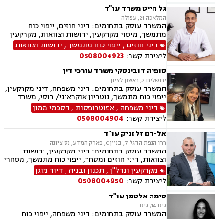
גל חייט משרד עו"ד
המלאכה 21, עפולה
המשרד עוסק בתחומים: דיני חוזים, ייפוי כוח
מתמשך, מיסוי מקרקעין, ירושות וצוואות, מקרקעין
ונדל"ן, עסקאות מכר דירה, נדל"ן מסחרי, הסכמי
דיני חוזים
,
ייפוי כוח מתמשך
,
ירושות וצוואות
ממון
ליצירת קשר:
0508004923
סופיה דובינסקי משרד עורכי דין
ירושלים 2, ראשון לציון
המשרד עוסק בתחומים: דיני משפחה, דיני מקרקעין,
ייפוי כוח מתמשך, נוטריון אוקראיני/ רוסי, משרד
הפנים, ירושות וצוואות, מומחים לדין הזר
דיני משפחה
,
אפוטרופסות
,
הסכמי ממון
ליצירת קשר:
0508004904
אל-רם זלזניק עו"ד
רח' הנפת הדגל 7, בניין C, פארק המדע, נס ציונה
המשרד עוסק בתחומים: דיני מקרקעין, ירושות
וצוואות, דיני חוזים ומסחר, ייפוי כוח מתמשך, מסחרי
אזרחי
מקרקעין ונדל"ן
,
תכנון ובניה
,
דיור מוגן
ליצירת קשר:
0508004950
סימה אלטמן עו"ד
גיזו 14, גיזו
המשרד עוסק בתחומים: דיני משפחה, ייפוי כוח