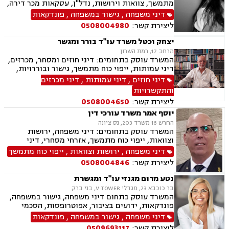
מתמשך, צוואות וירושות, נדל"ן, עסקאות מכר דירה,
משפט אזרחי
דיני משפחה
,
גישור במשפחה
,
פונדקאות
ליצירת קשר:
0508004980
יצחק וכטל משרד עו"ד בורר ומגשר
מרחב 17, רמת השרון
המשרד עוסק בתחומים: דיני חוזים ומסחר, מכרזים,
דיני עמותות, ייפוי כוח מתמשך, גישור ובוררויות,
סדר דין אזרחי, חוקתי מנהלי, מכרזים והתקשרויות,
דיני חוזים
,
דיני עמותות
,
דיני מכרזים
נוטריון ובורר
והתקשרויות
ליצירת קשר:
0508004650
יוסף אמר משרד עורכי דין
החרש 16 משרד 203, נס ציונה
המשרד עוסק בתחומים: דיני משפחה, ירושות
וצוואות, ייפוי כוח מתמשך, אזרחי מסחרי, דיני
חברות, דיני חוזים, חוקתי מנהלי, חטיפת ילדים,
דיני משפחה
,
ירושות וצוואות
,
ייפוי כוח מתמשך
סכסוך בין בעלי מניות, תביעות חוב, תיאום הורי,
ליצירת קשר:
0508004846
לשון הרע, בוררות וגישור.
נטע מרום מגנזי עו"ד ומגשרת
בר כוכבא 23, מגדלי V TOWER, בני ברק
המשרד עוסק בתחום דיני משפחה, גישור במשפחה,
פונדקאות, ידועים בציבור, אפוטרופסות, הסכמי
ממון, אבהות, מזונות, משמורת, גירושין, הורות חד
דיני משפחה
,
גישור במשפחה
,
פונדקאות
מינית, נישואים אזרחיים, חוק הנוער, אימוץ, חלוקת
ליצירת קשר:
0509693117