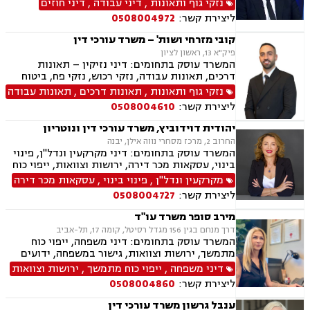
נזקי גוף ותאונות
,
דיני עבודה
,
דיני חוזים
ליצירת קשר:
0508004972
קובי מזרחי ושות' – משרד עורכי דין
פיק"א 13, ראשון לציון
המשרד עוסק בתחומים: דיני נזיקין – תאונות
דרכים, תאונות עבודה, נזקי רכוש, נזקי פח, ביטוח
לאומי – נכות מעבודה, נכות כללית, דיני עבודה –
נזקי גוף ותאונות
,
תאונות דרכים
,
תאונות עבודה
הטרדות מיניות במקום העבודה, התעמרות, הלנת
ליצירת קשר:
0508004610
שכר, משרד הביטחון, ליטיגציה אזרחית, ייפוי כוח
מתמשך, משפט מסחרי, צוואות, ירושות, הסכמי
יהודית דוידוביץ, משרד עורכי דין ונוטריון
ממון, הסכמי פרידה
החרוב 2, מרכז מסחרי נווה אילן, יבנה
המשרד עוסק בתחומים: דיני מקרקעין ונדל"ן, פינוי
בינוי, עסקאות מכר דירה, ירושות וצוואות, ייפוי כוח
מתמשך, מיסוי נדל"ן, תמ"א 38, הסכמי ממון,
מקרקעין ונדל"ן
,
פינוי בינוי
,
עסקאות מכר דירה
מושבים וקיבוצים, מגרשים לבניה.
ליצירת קשר:
0508004727
מירב סופר משרד עו"ד
דרך מנחם בגין 156 מגדל רסיטל, קומה 17, תל-אביב
המשרד עוסק בתחומים: דיני משפחה, ייפוי כוח
מתמשך, ירושות וצוואות, גישור במשפחה, ידועים
בציבור, אפוטרופסות, הסכמי ממון, תביעות אבהות,
דיני משפחה
,
ייפוי כוח מתמשך
,
ירושות וצוואות
מזונות, גירושין, משמורת משותפת, הורות חד
ליצירת קשר:
0508004860
מינית, נשואים אזרחיים, טוען רבני, חלוקת רכוש,
מעמד אישי, תיאום הורי, ניכור הורי, זמני שהות
ענבל גרשון משרד עורכי דין