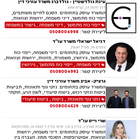
עינת גולדשטיין - גולדברג משרד עורכי דין
דרך חיפה 37, קרית אתא
המשרד עוסק בתחומים: הסכם לחיים משותפים,
ייפוי כוח מתמשך, דיני משפחה, ירושות וצוואות,
הסכמי ממון, ביטוח לאומי, תעבורה, פשיטת רגל,
ייפוי כוח מתמשך
,
דיני משפחה
,
גישור במשפחה
חדלות פירעון, הוצאה לפועל
ליצירת קשר:
0508004998
דניאל ישראלי משרד עו"ד
ניצנים 39, מגדל העמק
המשרד עוסק בתחומים: דיני משפחה, ייפוי כוח
מתמשך, גירושין, משמורת, מזונות, ירושות וצוואות,
ידועים בציבור, אפוטרופסות, הסכמי ממון, אבהות,
דיני משפחה
,
ייפוי כוח מתמשך
,
גירושין
הורות חד מינית, נישואים אזרחיים, חלוקת רכוש,
ליצירת קשר:
0508004992
תיאום הורי, חטיפת ילדים, זמני שהות, ניכור הורי,
העברנ בין דורית, גישור
גרציק- אביב משרד עורכי דין
המשרד עוסק בתחומים: נזקי גוף ותאונות, תביעות
ביטוח ונזקי רכוש, ביטוח סיעודי, לשון הרע, חוקתי
מנהלי, ייפוי כוח מתמשך, רשויות מקומיות משפטי
נזקי גוף ותאונות
,
ביטוח
,
ביטוח סיעודי
מסחרי אזרחי
ליצירת קשר:
0508004629
שרי וייס עו"ד
תוצרת הארץ 3, בניין ב.ס.ר. סיטי בניין T קומה 19, פתח תקווה
המשרד עוסק בתחומים: דיני משפחה, ירושות
וצוואות, אפוטרופסות, הסכמי ממון, העברה בין