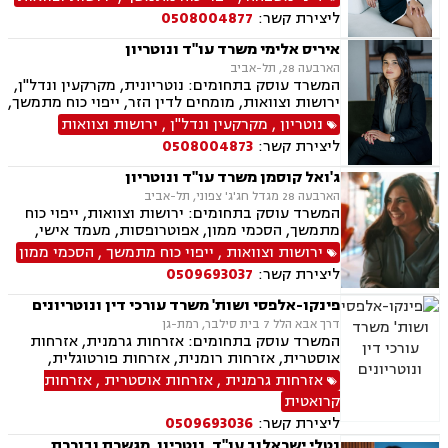
ניכור הורי
ליצירת קשר:
0508004877
איריס אלימי משרד עו"ד ונוטריון
הארבעה 28, תל-אביב
המשרד עוסק בתחומים: נוטריונית, מקרקעין ונדל"ן,
ירושות וצוואות, מומחים לדין הזר, ייפוי כוח מתמשך,
מיסים, תמ"א 38, אזרחות זרה ודרכון זר.
נוטריון
,
מקרקעין ונדל"ן
,
ירושות וצוואות
ליצירת קשר:
0508004873
ג'ואל קוסמן משרד עו"ד ונוטריון
הארבעה 28 מגדל חג'ג' צפוני, תל-אביב
המשרד עוסק בתחומים: ירושות וצוואות, ייפוי כוח
מתמשך, הסכמי ממון, אפוטרופסות, מעמד אישי,
ידועים בציבור, אבהות, חלוקת רכוש, דיני עליה, דיני
ירושות וצוואות
,
ייפוי כוח מתמשך
,
הסכמי ממון
מקרקעין, עסקאות מכר דירה מקבלן או יד שניה,
ליצירת קשר:
0509693037
מיסוי מקרקעין, נוטריון עברית צרפתית אנגלית.
פינקו-אלפסי ושות' משרד עורכי דין ונוטריונים
דרך אבא הלל 7 בית סילבר, רמת-גן
המשרד עוסק בתחומים: אזרחות גרמנית, אזרחות
אוסטרית, אזרחות רומנית, אזרחות פורטוגלית,
אזרחות מרוקאית, אזרחות קרואטית, אזרחות
אזרחות גרמנית
,
אזרחות אוסטרית
,
אזרחות
ספרדית, אזרחות צ'כית, ייפוי כוח מתמשך, נוטריון,
קרואטית
ירושות וצוואות, תמ"א 38
ליצירת קשר:
0509693036
נטלי ישראלוב עו"ד, נוטריון, מגשרת ובוררת