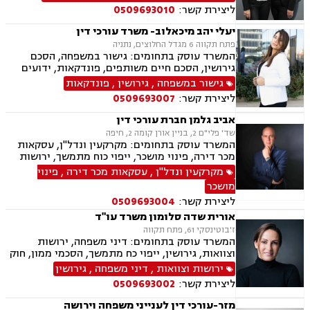
מינית, נישואים חד אזרחיים, אימוץ, חלוקת רכוש,
ליצירת קשר:
0509693010
מעמד אישי, תיאום הורי, חטיפת ילדים, זמני שהות,
אומנה, ניכור הורי, עסקאות מתנה.
יעלי יהב מיכאלוב- משרד עורכי דין
פתח תקווה 6 מגדל החלוצים, נתניה
המשרד עוסק בתחומים: גישור במשפחה, הסכם
גירושין, הסכם חיים משותפים, פונדקאות, ידועים
בציבור, אפוטרופסות, הסכמי ממון, אבהות, מזונות,
גישור במשפחה
,
גירושין
,
פונדקאות
זמני שהות, גירושין, הורות חד מינית, נישואים
ליצירת קשר:
0509693007
אזרחיים, חוק הנוער, אימוץ , חלוקת רכוש, מעמד
אישי, תיאום הורי, חטיפת ילדים, זמני שהות (החזקת
אביב גלמן חברת עורכי דין
ילדים), אומנה, ניכור הורי, עסקאות מתנה, הוצאה
שד' פלי"ם 2, בניין אורן קומה 2, חיפה
לפועל, חדלות פירעון, ייפוי כוח מתמשך, מסמך
המשרד עוסק בתחומים: מקרקעין ונדל"ן, עסקאות
הבעת רצון, צוואות וירושה.
מכר דירה, פינוי מושכר, ייפוי כוח מתמשך, ירושות
וצוואות, נוטריון.
מקרקעין ונדל"ן
,
עסקאות מכר דירה
,
פינוי
מושכר
ליצירת קשר:
0509693004
אורית שדה סלומון משרד עו"ד
ז'בוטינסקי 61, פתח תקווה
המשרד עוסק בתחומים: דיני משפחה, ירושות
וצוואות, גירושין, ייפוי כח מתמשך, הסכמי ממון, חוק
הנוער, פירוק שיתוף, משמורת, זמני שהות, הסכם
ירושות וצוואות
,
דיני משפחה
,
גירושין
חיים משותפים, מעמד אישי, מזונות, אלימות
ליצירת קשר:
0509693002
במשפחה, צווי הגנה, אימוץ, אפוטרופסות, ניכור הורי,
הורות חד מינית, עסקאות מתנה, העברה בין דורית,
מזר-עורכי דין לענייני משפחה וירושה