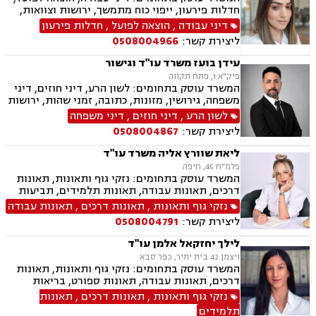
חדלות פירעון, ייפוי כוח מתמשך, ירושות וצוואות,
ביטוח לאומי
דיני עבודה
,
הוצאה לפועל
,
חדלות פירעון
ליצירת קשר:
0508004966
עידן בועז משרד עו"ד וגישור
פיק"א 1, פתח תקווה
המשרד עוסק בתחומים: לשון הרע, דיני חוזים, דיני
משפחה, גירושין, מזונות, כתובה, זמני שהות, ירושות
וצוואת, הסכמי ממון, ייפוי כוח מתמשך, חלוקת רכוש,
לשון הרע
,
דיני חוזים
,
דיני משפחה
ידועים בציבור, אפוטרופסות, צווי הרחקה, הגנת
ליצירת קשר:
0508004867
הפרטיות, פינוי מושכר, מקרקעין ונדל"ן, עסקאות
מכר דירה.
ליאת שוורץ אליה משרד עו"ד
פלמ"ח 45, חיפה
המשרד עוסק בתחומים: נזקי גוף ותאונות, תאונות
דרכים, תאונות עבודה, תאונות תלמידים, תביעות
ביטוח, תביעות ביטוח לאומי, ייפוי כוח מתמשך,
נזקי גוף ותאונות
,
תאונות דרכים
,
תאונות עבודה
גישור.
ליצירת קשר:
0508004791
לילך יחזקאל אלמן עו"ד
ויצמן 42 בית יתיר, כפר סבא
המשרד עוסק בתחומים: נזקי גוף ותאונות, תאונות
דרכים, תאונות עבודה, תאונות ספורט, בריאות
הנפש, אובדן כושר עבודה, תאונות תלמידים, תאונות
נזקי גוף ותאונות
,
תאונות דרכים
,
תאונות
עקב רשלנות, ביטוח לאומי, ייפוי כוח מתמשך,
תלמידים