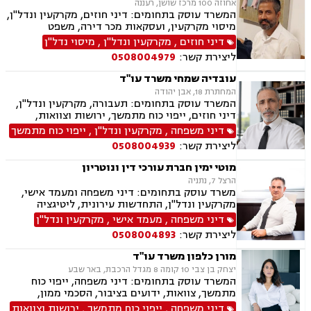
אחוזה 100 מרכז שושן, רעננה
המשרד עוסק בתחומים: דיני חוזים, מקרקעין ונדל"ן,
מיסוי מקרקעין, ועסקאות מכר דירה, משפט
אזרחי-מסחרי, ייפוי כוח מתמשך, ירושות וצוואות,
דיני חוזים
,
מקרקעין ונדל"ן
,
מיסוי נדל"ן
דיני עבודה, דיני משפחה, הסכמי ממון, נזקי גוף
ליצירת קשר:
0508004979
ותאונות, נוטריון.
עובדיה שמחי משרד עו"ד
המחתרת 18, אבן יהודה
המשרד עוסק בתחומים: תעבורה, מקרקעין ונדל"ן,
דיני חוזים, ייפוי כוח מתמשך, ירושות וצוואות,
הסכמי ממון, אלימות במשפחה, מחיקת רישום פלילי
דיני משפחה
,
מקרקעין ונדל"ן
,
ייפוי כוח מתמשך
ליצירת קשר:
0508004939
מוטי ימין חברת עורכי דין ונוטריון
הרצל 7, נתניה
משרד עוסק בתחומים: דיני משפחה ומעמד אישי,
מקרקעין ונדל"ן, התחדשות עירונית, ליטיגציה
אזרחית-מסחרית, סכסוכים חוזיים, סכסוכים כספיים,
דיני משפחה
,
מעמד אישי
,
מקרקעין ונדל"ן
דיני חברות, ירושות וצוואות, ייפוי כוח מתמשך,
ליצירת קשר:
0508004893
גישור.
מורן כלפון משרד עו"ד
יצחק בן צבי 10 קומה 8 מגדל הרכבת, באר שבע
המשרד עוסק בתחומים: דיני משפחה, ייפוי כוח
מתמשך, צוואות, ידועים בציבור, הסכמי ממון,
אבהות, מזונות, משמורת, גירושין, נישואים אזרחיים,
דיני משפחה
,
ייפוי כוח מתמשך
,
ירושות וצוואות