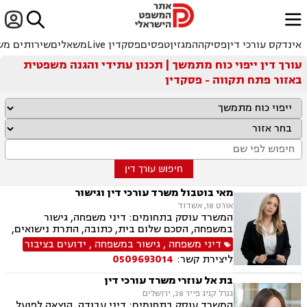


ﱐ
אינדקס עורכי דין
פסיקה
המגזין
טפסים
פסקדין Live
משאלים
שירותים מש
עורך דין ייפוי כוח מתמשך | תכנון עתידי והגנה משפטית
באזור פתח תקווה - פסקדין
חיפוש עורך דין
מאי בוטבול משרד עורכי דין וגישור
אורט 18, אשדוד
המשרד עוסק בתחומים: דיני משפחה, גישור
במשפחה, הסכם שלום בית, כתובה, התרת נישואים,
ידועים בציבור, אפוטרופסות, הסכמי ממון, מזונות,
דיני משפחה
,
גישור במשפחה
,
ידועים בציבור
גירושין, הורות חד מינית, נישואים אזרחיים, חלוקת
ליצירת קשר:
0509693014
רכוש, תיאום הורי, זמני שהות (החזקת ילדים), ניכור
הורי, ייפוי כוח מתמשך, ירושות וצוואות
בת אל עוזרי משרד עורכי דין
גנרל קניג פייר 28, ירושלים
המשרד עוסק בתחומים: דיני עבודה, הוצאה לפועל,