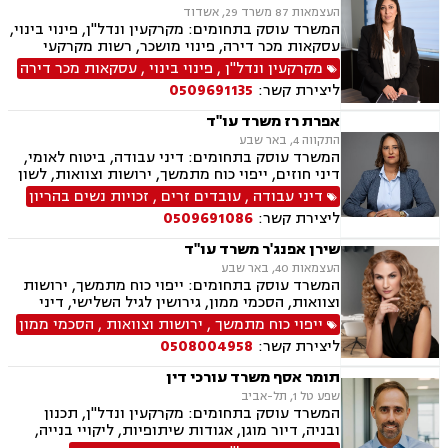
מתנה, ירושות וצוואות, ייפוי כוח מתמשך
העצמאות 87 משרד 29, אשדוד
המשרד עוסק בתחומים: מקרקעין ונדל"ן, פינוי בינוי,
עסקאות מכר דירה, פינוי מושכר, רשות מקרקעי
ישראל, בתים משותפים, ירושות וצוואות, ייפוי כוח
מקרקעין ונדל"ן
,
פינוי בינוי
,
עסקאות מכר דירה
מתמשך, ייצוג רכישה מקבלן (יד ראשונה), חוזים,
ליצירת קשר:
0509691135
הסכמי ממון
אפרת רז משרד עו"ד
התקווה 4, באר שבע
המשרד עוסק בתחומים: דיני עבודה, ביטוח לאומי,
דיני חוזים, ייפוי כוח מתמשך, ירושות וצוואות, לשון
הרע, מקרקעין ונדל"ן, נזקי גוף ותאונות
דיני עבודה
,
עובדים זרים
,
זכויות נשים בהריון
ליצירת קשר:
0509691086
שירן אפנג'ר משרד עו"ד
העצמאות 40, באר שבע
המשרד עוסק בתחומים: ייפוי כוח מתמשך, ירושות
וצוואות, הסכמי ממון, גירושין לגיל השלישי, דיני
חוזים, מקרקעין ונדל"ן, ליקויי בנייה, עסקאות מכר
ייפוי כוח מתמשך
,
ירושות וצוואות
,
הסכמי ממון
דירה, פינוי מושכר, משפט אזרחי, חדלות פירעון
ליצירת קשר:
0508004958
תומר אסף משרד עורכי דין
שפע טל 1, תל-אביב
המשרד עוסק בתחומים: מקרקעין ונדל"ן, תכנון
ובניה, דיור מוגן, אגודות שיתופיות, ליקויי בנייה,
מושבים וקיבוצים, פינוי בינוי, קבוצות רכישה,