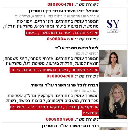
ירושות וצוואת
ליצירת קשר:
0508004781
סמואל-יניב משרד עורכי דין ונוטריון
עופרה חזה 1 מתחם אגרו ביזנס בניין B קומה 6, קריית אונו
המשרד עוסק בתחומים: דיני חוזים, ייפוי כוח
מתמשך, תביעות ביטוח ונזקי רכוש, מקרקעין ונדל"ן,
תמ"א 38, לשון הרע, ירושות וצוואות, מושבים
דיני חוזים
,
ייפוי כוח מתמשך
,
ביטוח
וקיבוצים, קבוצות רכישה, ליקוי בניה, פינוי בינוי,
ליצירת קשר:
0508004754
פינוי מושכר, עסקאות מכר דירה, מגרשים לבניה,
נחלות ומשקים במושבים, רשות מקרקעי ישראל,
ליטל רואש משרד עו"ד
העברה בין דורית, בן ממשיך, נזקי גוף ותאונות,
הסדנא 7, רעננה
תאונות דרכים, תאונות עבודה, תאונות תלמידים,
המשרד עוסק בתחומים: אזרחי מסחרי, דיני משפחה,
אובדן כושר עבודה, תאונות עקב רשלנות.
הוצאה לפועל, חדלות פירעון, פשיטת רגל, מקרקעין
ונדל"ן, ייפוי כוח מתמשך, צבא ומשרד הביטחון,
דיני משפחה
,
גישור במשפחה
,
ידועים בציבור
ביטוח לאומי.
ליצירת קשר:
0508004780
דברת לובל שרון משרד עו"ד וגישור
הנגר 24, הוד השרון
המשרד עוסק בתחומים: מקרקעין ונדל"ן, עסקאות
מכר דירה, מושבים וקיבוצים, קבוצות רכישה, רשות
מקרקעי ישראל, בתים משותפים, מיסוי נדלן, ייפוי
מקרקעין ונדל"ן
,
עסקאות מכר דירה
,
מושבים
כוח מתמשך, ירושות וצוואות, גישור, הסכמי ממון,
וקיבוצים
העברה בין דורית.
ליצירת קשר:
0508004909
רוני רחבי משרד עו"ד ונוטריון