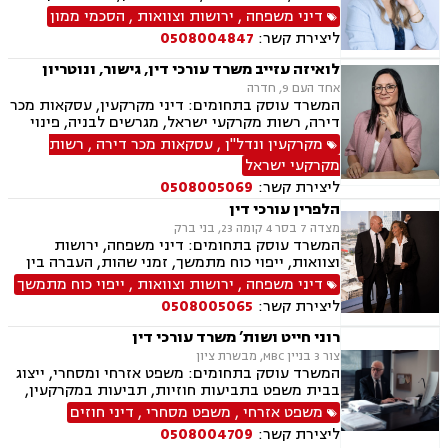
דורית, ייפוי כוח מתמשך
דיני משפחה
,
ירושות וצוואות
,
הסכמי ממון
ליצירת קשר:
0508004847
לואיזה עזייב משרד עורכי דין, גישור, ונוטריון
אחד העם 9, חדרה
המשרד עוסק בתחומים: דיני מקרקעין, עסקאות מכר
דירה, רשות מקרקעי ישראל, מגרשים לבניה, פינוי
מושכר, בתים משותפים, אפוטרופסות, ידועים
מקרקעין ונדל"ן
,
עסקאות מכר דירה
,
רשות
בציבור, הסכמי ממון, ייפוי כוח מתמשך, ירושות
מקרקעי ישראל
וצוואות
ליצירת קשר:
0508005069
הלפרין עורכי דין
מצדה 7 בסר 4 קומה 23, בני ברק
המשרד עוסק בתחומים: דיני משפחה, ירושות
וצוואות, ייפוי כוח מתמשך, זמני שהות, העברה בין
דורית, חלוקת רכוש, הורות חד מינית, גישור
דיני משפחה
,
ירושות וצוואות
,
ייפוי כוח מתמשך
במשפחה, מיזוגים ורכישות, ליווי עסקי, דיני חוזים,
ליצירת קשר:
0508005065
משפט מסחרי, ניכור הורי, מזונות, הסכמי ממון,
ידועים בציבור, אבהות, חטיפת ילדים, זכיינות,
רוני חייט ושות’ משרד עורכי דין
סכסוך בין בעלי מניות
צור 3 בניין MBC, מבשרת ציון
המשרד עוסק בתחומים: משפט אזרחי ומסחרי, ייצוג
בבית משפט בתביעות חוזיות, תביעות במקרקעין,
ענייני ירושות וצוואות, דיני עבודה, נזיקין, עסקאות
משפט אזרחי
,
משפט מסחרי
,
דיני חוזים
נדל"ן, מכר דירה, ייפוי כוח מתמשך
ליצירת קשר:
0508004709