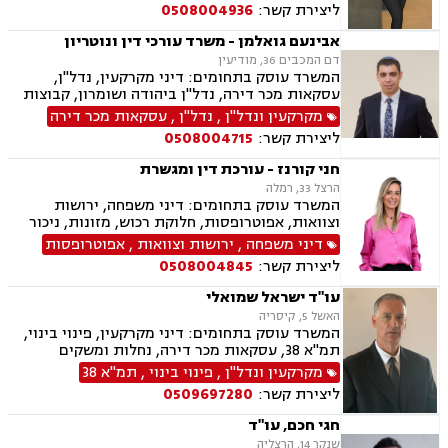
ליצירת קשר:
0508004936
אבינעם גואלמן - משרד עורכי דין ונוטריון
דם המכבים 36, מודיעין
המשרד עוסק בתחומים: דיני מקרקעין, נדל"ן,
עסקאות מכר דירה, נדל"ן ביהודה ושומרון, קבוצות
רכישה, מיסוי נדל"ן, פינוי מושכר, בתים משותפים,
מקרקעין ונדל"ן
,
נדל"ן
,
עסקאות מכר דירה
ייפוי כוח מתמשך, ירושות וצוואות, רישוי נשק, דיני
ליצירת קשר:
0508004715
חוזים ונוטריון
חני קורנז - עורכת דין ומגשרת
הרצל 33, רמלה
המשרד עוסק בתחומים: דיני משפחה, ירושות
וצוואות, אפוטרופסות, חלוקת רכוש, מזונות, ניכור
הורי, אלימות במשפחה, גירושין, גישור במשפחה,
דיני משפחה
,
ירושות וצוואות
,
אפוטרופסות
הסכמי ממון, ידועים בציבור, מעמד אישי, הורות
ליצירת קשר:
0508004845
משותפת, זמני שהות, חוק הנוער, חטיפת ילדים,
ייפוי כוח מתמשך, אחריות הורית
עו"ד ישראל שמואלי
האשל 5, קיסריה
המשרד עוסק בתחומים: דיני מקרקעין, פינוי בינוי,
תמ"א 38, עסקאות מכר דירה, נחלות ומשקים
במושבים, ייפוי כוח מתמשך, ירושות וצוואות, נוטריון
מקרקעין ונדל"ן
,
פינוי בינוי
,
תמ"א 38
ליצירת קשר:
0509697280
חגי חכם, עו"ד
שנקר 14, הרצליה