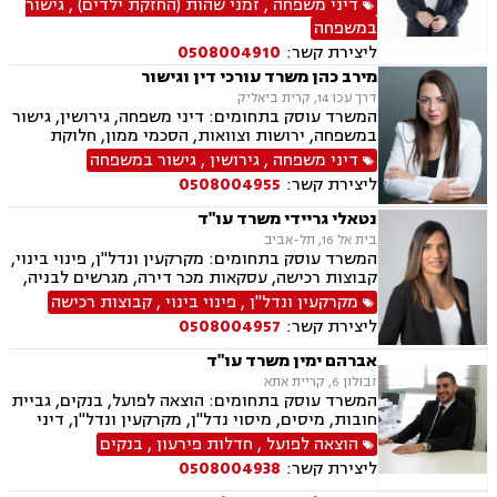
דיני משפחה
,
זמני שהות (החזקת ילדים)
,
גישור
מינית, נישואים אזרחיים, חלוקת רכוש, מעמד אישי,
במשפחה
תיאום הורי, ניכור הורי, ייפוי כוח מתמשך
ליצירת קשר:
0508004910
מירב כהן משרד עורכי דין וגישור
דרך עכו 14, קרית ביאליק
המשרד עוסק בתחומים: דיני משפחה, גירושין, גישור
במשפחה, ירושות וצוואות, הסכמי ממון, חלוקת
רכוש, ייפוי כח מתמשך, ניכור הורי, אבהות,
דיני משפחה
,
גירושין
,
גישור במשפחה
אפוטרופסות, מזונות, משמורת, זמני שהות, ידועים
ליצירת קשר:
0508004955
בציבור, נישואים אזרחיים, העברה בין דורית, חוק
הנוער, אומנה, הורות חד מינית.
נטאלי גריידי משרד עו"ד
בית אל 16, תל-אביב
המשרד עוסק בתחומים: מקרקעין ונדל"ן, פינוי בינוי,
קבוצות רכישה, עסקאות מכר דירה, מגרשים לבניה,
רשות מקרקעי ישראל, בתים משותפים, נדל"ן
מקרקעין ונדל"ן
,
פינוי בינוי
,
קבוצות רכישה
ביהודה ושומרון, מיסוי נדל"ן, היטל השבחה, מיסוי
ליצירת קשר:
0508004957
עירוני, ירושות וצוואות, ייפוי כוח מתמשך
אברהם ימין משרד עו"ד
זבולון 6, קריית אתא
המשרד עוסק בתחומים: הוצאה לפועל, בנקים, גביית
חובות, מיסים, מיסוי נדל"ן, מקרקעין ונדל"ן, דיני
משפחה, מזונות, ביטוח לאומי, ירושות וצוואות, ייפוי
הוצאה לפועל
,
חדלות פירעון
,
בנקים
כוח מתמשך, חדלות פירעון.
ליצירת קשר:
0508004938