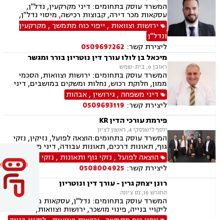
המשרד עוסק בתחומים: דיני מקרקעין, נדל"ן,
עסקאות מכר דירה, קבוצות רכישה, מיסוי נדל"ן,
אזרחי מסחרי, ירושות וצוואות, ייפוי כוח מתמשך
ירושות וצוואות
,
ייפוי כוח מתמשך
,
מקרקעין
ונדל"ן
ליצירת קשר:
0509697262
מיכאל בן לולו עורך דין נוטריון בורר ומגשר
ראובן 6, בית-שמש
המשרד עוסק בתחומים: ירושות וצוואות, הסכמי
ממון, חלוקת רכוש, נחלות ומשקים במושבים, דיני
מקרקעין, עסקאות מכר דירה, נדל"ן, רשות מקרקעי
דיני משפחה
,
גירושין
,
אבהות
ישראל, דיני משפחה, גירושין, מזונות, משמורת,
ליצירת קשר:
0509693119
אלימות במשפחה, אבהות , גישור במשפחה, אומנה,
מעמד אישי, ניכור הורי
פירמת עורכי הדין KR
יוסף לישנסקי 4, ראשון לציון
המשרד עוסק בתחומים:הוצאה לפועל, נזיקין, נזקי
גוף, תאונות דרכים, תאונות עבודה, דיני משפחה,
גירושין, ירושות וצוואות, הסכמי ממון, דין משמעתי,
הוצאה לפועל
,
נזקי גוף ותאונות
,
נזקי גוף
מקרקעין ונדל"ן, עסקאות מכר דירה, גישור עסקי,
ליצירת קשר:
0508004925
דיני חוזים, אובדן כושר עבודה, ביטוח לאומי, דיני
חברות, דיני עמותות.
רונן יצחק גרין - עורך דין ונוטריון
החורש 16, נס ציונה
המשרד עוסק בתחומים: נדל"ן, עסקאות מכר דירה,
ליקויי בנייה, פינוי מושכר, ירושות וצוואות, חדלות
פירעון, לשון הרע, נוטריון, מיסוי מקרקעין, תמ"א 38,