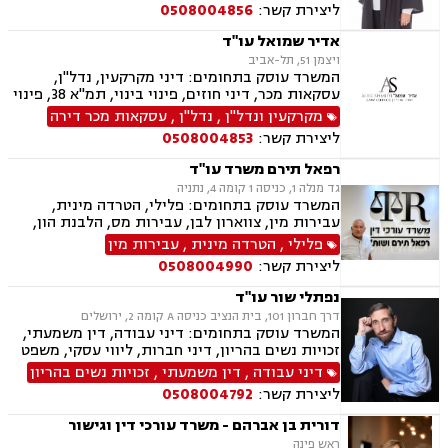
הורות חד מינית, נישואים אזרחיים, חוק הנוער,
ליצירת קשר:
0508004856
אימוץ, חלוקת רכוש, מעמד אישי, זמני שהות, אומנה,
ייפוי כוח מתמשך
אדיר שמואל עו"ד
ויצמן 51, תל-אביב
המשרד עוסק בתחומים: דיני מקרקעין, נדל"ן,
עסקאות מכר, דיני חוזים, פינוי בינוי, תמ"א 38, פינוי
מושכר, דיירות מוגנת, דיני עבודה, הוצאה לפועל,
מקרקעין ונדל"ן
,
נדל"ן
,
עסקאות מכר דירה
צוואות וירושות, ייפוי כוח מתמשך
ליצירת קשר:
0508004853
רפאל תירם משרד עו"ד
גד מנלה 1, כניסה 1 קומה 4, נתניה
המשרד עוסק בתחומים: פלילי, הטרדה מינית,
עבירות מין, צווארון לבן, עבירות מס, הלבנת הון,
אלימות במשפחה, עבירות סמים, ועדת שיחרורים,
פלילי
,
הטרדה מינית
,
עבירות מין
תעבורה, נהיגה בשכרות, שלילת רישיון נהיגה,
ליצירת קשר:
0508004990
פסילת רישיון מנהלית, המכון הרפואי לבטיחות
בדרכים, פשיטת רגל, הוצאה לפועל, דיני משפלה,
נפתלי שור עו"ד
הסכמי ממון, צוואות וירושות, יפוי כוח מתמשך
דרך חברון 101, בית הנציב כניסה A קומה 2, ירושלים
המשרד עוסק בתחומים: דיני עבודה, דין משמעתי,
זכויות נשים בהריון, דיני חברות, ליווי עסקי, משפט
מסחרי, משפט אזרחי, דיני חוזים, ייפוי כוח מתמשך
דיני עבודה
,
דין משמעתי
,
זכויות נשים בהריון
ירושות וצוואות.
ליצירת קשר:
0508004792
דורית בן אברהם - משרד עורכי דין וגישור
ראש פינה