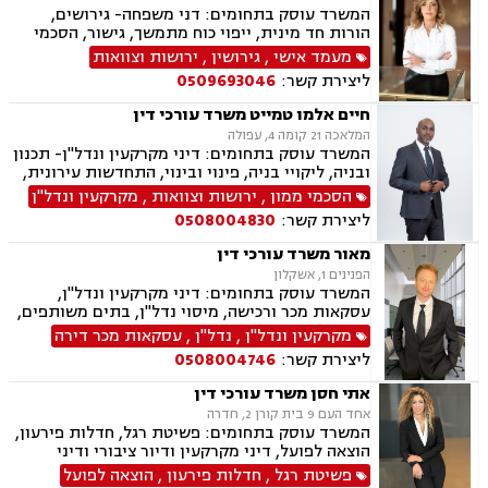
המשרד עוסק בתחומים: דני משפחה- גירושים,
הורות חד מינית, ייפוי כוח מתמשך, גישור, הסכמי
ממון, צוואות וירושות, חלוקת רכוש. פלילי- עבירות
מעמד אישי
,
גירושין
,
ירושות וצוואות
מין וסמים, אלימות במשפחה ותעבורה
ליצירת קשר:
0509693046
חיים אלמו טמייט משרד עורכי דין
המלאכה 21 קומה 4, עפולה
המשרד עוסק בתחומים: דיני מקרקעין ונדל"ן- תכנון
ובניה, ליקויי בניה, פינוי ובינוי, התחדשות עירונית,
תמ"א 38 ובתים משותפים, הסכמי ממון, ירושות
הסכמי ממון
,
ירושות וצוואות
,
מקרקעין ונדל"ן
וצוואות, ייפוי כוח מתמשך, הדין האתיופי, דיני
ליצירת קשר:
0508004830
חוזים, נוטריון.
מאור משרד עורכי דין
הפנינים 1, אשקלון
המשרד עוסק בתחומים: דיני מקרקעין ונדל"ן,
עסקאות מכר ורכישה, מיסוי נדל"ן, בתים משותפים,
תכנון ובניה, ליקוי בניה, מושבים וקיבוצים, קבוצת
מקרקעין ונדל"ן
,
נדל"ן
,
עסקאות מכר דירה
רכישה, מגרשים לבניה, רשות מקרקעי ישראל,
ליצירת קשר:
0508004746
ירושות וצוואות, הסכמי ממון, ייפוי כוח מתמשך, דיני
משפחה, פונדקאות, מזונות, גישור, אפוטרופסות,
אתי חסן משרד עורכי דין
גירושין, נשואים אזרחיים, מעמד אישי, ניכור הורי,
אחד העם 9 בית קורן 2, חדרה
זמני שהות, העברה בין דורית
המשרד עוסק בתחומים: פשיטת רגל, חדלות פירעון,
הוצאה לפועל, דיני מקרקעין ודיור ציבורי ודיני
משפחה, ביטוח לאומי, תעבורה.
פשיטת רגל
,
חדלות פירעון
,
הוצאה לפועל