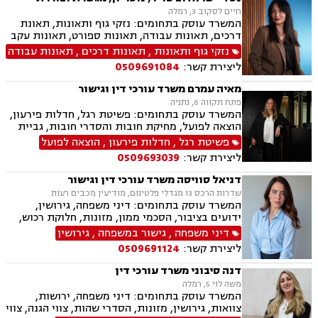
חיים לסקוב 3, רמלה
המשרד עוסק בתחומים: נזקי גוף ותאונות, תאונת
דרכים, תאונות עבודה, תאונות ספורט, תאונות עקב
רשלנות, תאונות תלמידים, ביטוח לאומי, גישור,
נזקי גוף ותאונות
,
תאונות דרכים
,
תאונות עבודה
רשלנות רפואית הריון ולידה, ירושות וצוואות, ייפוי
ליצירת קשר:
0509691084
כוח מתמשך, ביטוח סיעודי, נפגעי עבירה, בריאות
הנפש,
מאיה עמרם משרד עורכי דין וגישור
פתח תקווה 6, נתניה
המשרד עוסק בתחומים: פשיטת רגל, חדלות פירעון,
הוצאה לפועל, מחיקת חובות והסדרי חובות, גביית
חובות, ירושות וצוואות, ייפוי כוח מתמשך, דיני
פשיטת רגל
,
חדלות פירעון
,
הוצאה לפועל
חברות, פירוקים והקפאת הליכים, מיזוגים ורכישות,
ליצירת קשר:
0509693039
ליווי עסקי, ליווי מיזמי סטרטאפ.
דניאל סוויסה משרד עורכי דין וגישור
שדרות הרכס 13 מגדלי פלטינום, מודיעין מכבים רעות
המשרד עוסק בתחומים: דיני משפחה, גירושין,
ידועים בציבור, הסכמי ממון, מזונות, חלוקת רכוש,
מעמד אישי, תיאום הורי, זמני שהות (החזקת ילדים),
דיני משפחה
,
גישור במשפחה
,
גירושין
אלימות במשפחה, ניכור הורי, אפוטרופסות, ירושות
ליצירת קשר:
0509691124
וצוואות, גישור במשפחה, ליטיגציה, ייפוי כוח
מתמשך.
דנה סיבוני משרד עורכי דין
משה לוי 5, רמלה
המשרד עוסק בתחומים: דיני משפחה, ירושות,
צוואות, גירושין, מזונות, הסדרי שהות, צווי הגנה, צווי