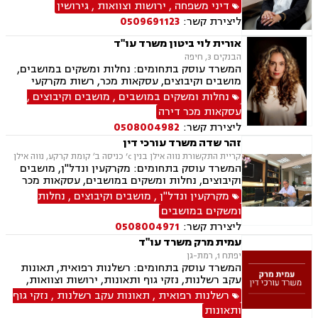
מניעה, הסכמי ממון, עריכת הסכמים משפטיים,
דיני משפחה
,
ירושות וצוואות
,
גירושין
אפוטרופסות, חלוקת רכוש, מעמד אישי, ייפוי כוח
ליצירת קשר:
0509691123
מתמשך.
אורית לוי ביטון משרד עו"ד
הבנקים 3, חיפה
המשרד עוסק בתחומים: נחלות ומשקים במושבים,
מושבים וקיבוצים, עסקאות מכר, רשות מקרקעי
ישראל, מיסוי מקרקעין, הסדרת נחלות, עסקאות
נחלות ומשקים במושבים
,
מושבים וקיבוצים
,
פל"ח (פעילות לא חקלאית), ייפוי כוח מתמשך,
עסקאות מכר דירה
ירושות וצוואות.
ליצירת קשר:
0508004982
זהר שדה משרד עורכי דין
קריית התקשורת נווה אילן בנין c’ כניסה ב׳ קומת קרקע, נווה אילן
המשרד עוסק בתחומים: מקרקעין ונדל"ן, מושבים
וקיבוצים, נחלות ומשקים במושבים, עסקאות מכר
דירה, מיסוי נדל"ן, ייפוי כוח מתמשך, הסכמי ממון,
מקרקעין ונדל"ן
,
מושבים וקיבוצים
,
נחלות
חלוקת רכוש, עסקאות מתנה, אפוטרופסות, רשויות
ומשקים במושבים
מקומיות, אגודות שיתופיות, גישור ובוררות, דיני
ליצירת קשר:
0508004971
חוזים.
עמית מרק משרד עו"ד
יפתח 1, רמת-גן
המשרד עוסק בתחומים: רשלנות רפואית, תאונות
עקב רשלנות, נזקי גוף ותאונות, ירושות וצוואות,
ייפוי כוח מתמשך, דיני חוזים
רשלנות רפואית
,
תאונות עקב רשלנות
,
נזקי גוף
ותאונות