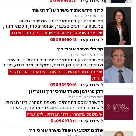
ליצירת קשר:
0509693020
לילך הירש אופיר משרד עו"ד וגישור
מודיעים 37, שוהם
המשרד עוסק בתחומים: דיני משפחה, גישור
במשפחה, ידועים בציבור, אפוטרופסות, הסכמי ממון,
מזונות, משמורת, גירושין, נישואים אזרחיים, חלוקת
דיני משפחה
,
גישור במשפחה
,
ידועים בציבור
רכוש, מעמד אישי, תיאום הורי, זמני שהות, ניכור
ליצירת קשר:
0509693018
הורי, ירושות וצוואות, ייפוי כוח מתמשך, לשון הרע,
דיני עבודה
קריכלי משרד עורכי דין
סחרוב 5, ראשון לציון
המשרד עוסק בתחומים: ייפוי כוח מתמשך, ירושות
וצוואות, העברה בין דורית, עסקאות מכר דירה, פינוי
מושכר, דיני עבודה.
ייפוי כוח מתמשך
,
ירושות וצוואות
,
העברה בין
דורית
ליצירת קשר:
0509693016
דהן פרידמן משרד עורכי־דין ונוטריון
רחה פריאר 9, באר שבע
המשרד עוסק בתחומים: משפט מסחרי, דיני חברות,
ליטיגציה מסחרית ונדל"נית, צווי מניעה, תביעות
ייצוגיות, דיני ספורט, לשון הרע, תמ"א 38, עסקאות
משפט מסחרי
,
דיני חברות
,
ליטיגציה
מקרקעין, דיני חוזים, ייפוי כוח מתמשך, ירושות
ליצירת קשר:
0509693015
וצוואות, מסחר בינלאומי, משפט אזרחי, סכסוכי
שכנים, דיני עבודה, הסכמי ממון, מיסוי עירוני, מיסוי
שלג מוסקוביץ ושות' משרד עורכי דין
נדל"ן, ארנונה, היטל פיתוח, היטל השבחה, נוטריון.