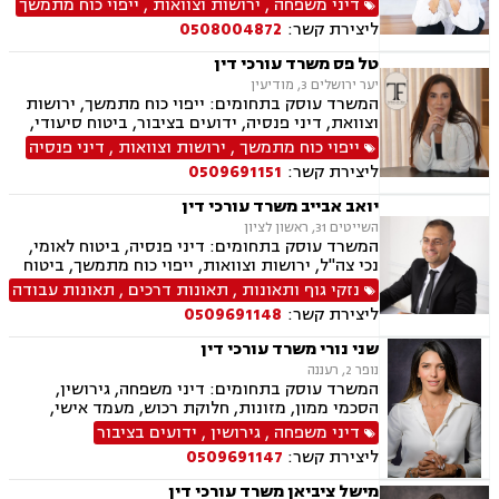
דיני משפחה
,
ירושות וצוואות
,
ייפוי כוח מתמשך
התנגדויות לצוואות, הסכמים, בוררות
ליצירת קשר:
0508004872
טל פס משרד עורכי דין
יער ירושלים 3, מודיעין
המשרד עוסק בתחומים: ייפוי כוח מתמשך, ירושות
וצוואת, דיני פנסיה, ידועים בציבור, ביטוח סיעודי,
תביעות ביטוח ונזקי רכוש
ייפוי כוח מתמשך
,
ירושות וצוואות
,
דיני פנסיה
ליצירת קשר:
0509691151
יואב אבייב משרד עורכי דין
השייטים 31, ראשון לציון
המשרד עוסק בתחומים: דיני פנסיה, ביטוח לאומי,
נכי צה"ל, ירושות וצוואות, ייפוי כוח מתמשך, ביטוח
סיעודי, תביעות ביטוח ונזקי רכוש, נזקי גוף ותאונות,
נזקי גוף ותאונות
,
תאונות דרכים
,
תאונות עבודה
תאונות דרכים, תאונות עבודה, בריאות הנפש, אובדן
ליצירת קשר:
0509691148
כושר עבודה, תאונות תלמידים, רשלנות רפואית.
שני נורי משרד עורכי דין
נופר 2, רעננה
המשרד עוסק בתחומים: דיני משפחה, גירושין,
הסכמי ממון, מזונות, חלוקת רכוש, מעמד אישי,
תיאום הורי, זמני שהות, אלימות במשפחה, ניכור
דיני משפחה
,
גירושין
,
ידועים בציבור
הורי, אפוטרופסות, ירושות וצוואות, גישור במשפחה,
ליצירת קשר:
0509691147
ליטיגציה, ייפוי כוח מתמשך
מישל ציביאן משרד עורכי דין