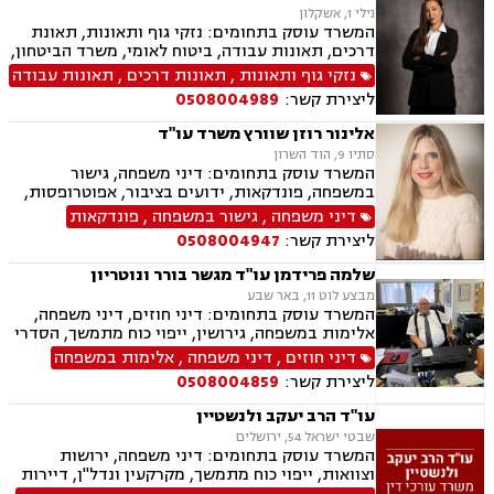
נילי 1, אשקלון
המשרד עוסק בתחומים: נזקי גוף ותאונות, תאונת
דרכים, תאונות עבודה, ביטוח לאומי, משרד הביטחון,
נכי צה"ל, נזקי רכוש, ירושות וצוואות, ייפוי כוח
נזקי גוף ותאונות
,
תאונות דרכים
,
תאונות עבודה
מתמשך, תאונות עקב רשלנות, תאונות תלמידים.
ליצירת קשר:
0508004989
אלינור רוזן שוורץ משרד עו"ד
סתיו 9, הוד השרון
המשרד עוסק בתחומים: דיני משפחה, גישור
במשפחה, פונדקאות, ידועים בציבור, אפוטרופסות,
פונדקאות חו"ל גיאורגיה, גירושין, הורות חד מינית,
דיני משפחה
,
גישור במשפחה
,
פונדקאות
חלוקת רכוש, מעמד אישי, תיאום הורי, חטיפת ילדים,
ליצירת קשר:
0508004947
זמני שהות, ניכור הורי, עסקאות במתנה, ייפוי כוח
מתמשך, ירושות וצוואות.
שלמה פרידמן עו"ד מגשר בורר ונוטריון
מבצע לוט 11, באר שבע
המשרד עוסק בתחומים: דיני חוזים, דיני משפחה,
אלימות במשפחה, גירושין, ייפוי כוח מתמשך, הסדרי
ראיה, מזונות, ירושות וצוואות, הסכמי ממון, גישור
דיני חוזים
,
דיני משפחה
,
אלימות במשפחה
במשפחה, חדלות פירעון, דיני עבודה, זכויות נשים
ליצירת קשר:
0508004859
בהריון, עסקאות מכר דירה
עו"ד הרב יעקב ולנשטיין
שבטי ישראל 54, ירושלים
המשרד עוסק בתחומים: דיני משפחה, ירושות
וצוואות, ייפוי כוח מתמשך, מקרקעין ונדל"ן, דיירות
מוגנת, עסקאות מכר דירה