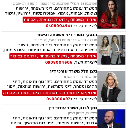
מושכר, לשון הרע, אסטרטגיה משפטית.
הארבעה 28, מגדלי הארבעה, מגדל צפוני, קומה 5, תל-אביב
המשרד עוסק בתחומים: דיני משפחה, ירושות
וצואות, אבהות, אימוץ, אפוטרופסות, גירושין, גישור
במשפחה, הורות חד מינית, הסכמי ממון, זמני שהות,
דיני משפחה
,
ירושות וצוואות
,
אבהות
חטיפת ילדים, חלוקת רכוש, ידועים בציבור, ייפוי כוח
ליצירת קשר:
0508004941
מתמשך, ייצוג קטינים, מזונות, מעמד אישי, תיאום
הורי, פונדקאות, נשואים אזרחיים, ניכור הורי,
הנסקי גופר- דיני משפחה וגישור
אלימות במשפחה
מגדל WE TLV דרך מנחם בגין 150, תל-אביב
המשרד עוסק בתחומים: דיני משפחה, גישור
במשפחה, ידועים בציבור, אפוטרופסות, הסכמי ממון,
הסכמי חיים משותפים, הורות משותפת, הורות חד
דיני משפחה
,
גישור במשפחה
,
ידועים בציבור
מינית, אבהות, צווי הורות פסיקתיים, ייפוי כוח
ליצירת קשר:
0508004606
מתמשך, ירושות וצוואות, גירושין, מזונות, זמני
שהות, איזון משאבים וחלוקת רכוש.
ניצן הלל משרד עורכי דין
יונה בלוך 12, הוד השרון
המשרד עוסק בתחומים: נזקי גוף ותאונות, דיני
חוזים ומסחר, דיני מקרקעין, ירושות וצוואות, ייפוי
כוח מתמשך
נזקי גוף ותאונות
,
תאונות דרכים
,
תאונות עבודה
ליצירת קשר:
0508004921
נתן לבוב, משרד עורכי דין
פיקא 13, ראשון לציון
המשרד עוסק בתחומים: נזקי גוף ותאונות, דיני
עבודה, ירושות צוואות, ייפוי כוח מתמשך, זכויות
נשים בהריון ,לשון הרע