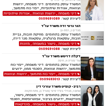
אחי אילת 55, קריית חיים
המשרד עוסק בתחומים: דיני משפחה, ירושות
וצוואות, אגודות שיתופיות, ייפוי כוח מתמשך,
מושבים וקיבוצים, מקרקעין ונדל"ן, עסקאות מכר
דיני משפחה
,
ירושות וצוואות
,
אגודות שיתופיות
דירה, נחלות ומשקים במושבים, רשות מקרקעי
ליצירת קשר:
0509691089
ישראל
הגר גרטי זדה משרד עו"ד
מגדים 2, רמת-גן
המשרד עוסק בתחומים: מחיקת חובות, גביית
חובות, עסקאות פרצלציה, עסקאות מכר דירה,
הסכמי ממון, ייפוי כוח מתמשך, ירושות וצוואות,
דיני משפחה
,
גישור במשפחה
,
מזונות
אפוטרופסות, גישור במשפחה, גירושין, מקרקעין,
ליצירת קשר:
0509691088
הוצאה לפועל, אימוץ, הורות חד מינית, מזונות,
משמורת, נישואים אזרחיים, חלוקת רכוש, תיאום
דקלה דויטש משרד עו"ד
הורי, זמני שהות, אומנה, ניכור הורי, עסקאות מתנה,
שד' מוריה 11, חיפה
ידועים בציבור, פינוי מושכר, צווארון לבן, הלבנת הון,
המשרד עוסק בתחומים: דיני משפחה, ייפוי כוח
אלימות במשפחה, עבירות סמים, נפגעי עבירה
מתמשך, ירושות וצוואות, הסכמי ממון, ידועים
בציבור, אפוטרופסות, חלוקת רכוש, מעמד אישי,
דיני משפחה
,
ייפוי כוח מתמשך
,
ירושות וצוואות
ניכור הורי, אבהות, מזונות, משמורת זמני שהות,
ליצירת קשר:
0509693013
החזקת ילדים, גירושין, הורות חד מינית, נישואים
אזרחיים, עסקאות מתנה
רביב- קופיט משרד עורכי דין
שחם 1, מגדלי בס״ר סיטי (מגדל C), פתח תקווה
המשרד עוסק בתחומים: דיני משפחה, גישור,
פונדקאות, ידועים בציבור, אפוטרופסות, הסכמי
ממון, אבהות, מזונות, משמורת, גירושין, הורות חד
דיני משפחה
,
גישור במשפחה
,
פונדקאות