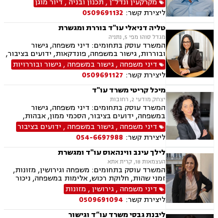
מקרקעין ונדל"ן
,
תכנון ובניה
,
דיור מוגן
עסקאות מכר דירה, פינוי מושכר, הפקעת קרקעות,
ליצירת קשר:
0509691132
מגרשים לבניה, דיירות מוגנת, נחלות ומשקים
במושבים, רשות מקרקעי ישראל, צווי הריסה, רישום
טליה דניאלי עו"ד בוררת ומגשרת
קבלנים, בתים משותפים, נדל"ן ביהודה ושומרון,
מגדל סוהו מפי 5, נתניה
ייפוי כוח מתמשך, ירושות וצואות
המשרד עוסק בתחומים: דיני משפחה, גישור
ובוררות, גישור במשפחה, פונדקאות, ידועים בציבור,
אפוטרופסות, הסכמי ממון, אבהות, מזונות, משמורת,
דיני משפחה
,
גישור במשפחה
,
גישור ובוררויות
גירושין, הורות חד מינית, נישואים אזרחיים, אימוץ,
ליצירת קשר:
0509691127
חלוקת רכוש, מעמד אישי, תיאום הורי, חטיפת ילדים,
זמני שהות, אומנה, ניכור הורי, ייפוי כוח מתמשך,
מיכל קריטי משרד עו"ד
ירושות וצוואות, אגודות שיתופיות, - מושבים
יצחק מודעי 2, רחובות
וקיבוצים, הסדרת נחלות, פרצלציות, סכסוכי ירושה,
המשרד עוסק בתחומים: דיני משפחה, גישור
הסכמים משפחתיים, ליטיגציה, דיני עמותות.
במשפחה, ידועים בציבור, הסכמי ממון, אבהות,
מזונות, משמורת משותפת, גירושין, הורות חד
דיני משפחה
,
גישור במשפחה
,
ידועים בציבור
מינית, נשואים אזרחיים, חלקות רכוש, מעמד אישי,
ליצירת קשר:
054-6697988
ניכור הורי, ייפוי כוח מתמשך, ירושות וצוואות,
אלימות במשפחה, דיני חוזים, פינוי מושכר
לילך עינב ווינהאוס עו"ד ומגשרת
העצמאות 18, קרית אתא
המשרד עוסק בתחומים: משפחה וגירושין, מזונות,
זמני שהות, חלוקת רכוש, אלימות במשפחה, ניכור
הורי, גישור במשפחה, פירוק שיתוף, מעמד אישי,
דיני משפחה
,
גירושין
,
מזונות
ליטיגציה, צווי מניעה, הסכמי ממון, אחריות הורית,
ליצירת קשר:
0509691094
קביעת גיל, אפוטרופסות, צוואות וירושות, ייפוי כוח
מתמשך, סכסוכי שכנים, חוזים והסכמים, פינוי
ליבנת גבסי משרד עו”ד וגישור