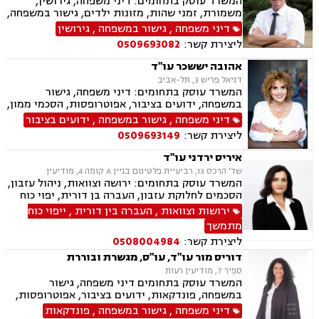
המשרד עוסק בתחומים: דיני משפחה, גירושין,
משמורת, זמני שהות, מזונות ילדים, גישור במשפחה,
ניכור הורי, פירוק שיתוף, ייצוג בבית דין רבני "גיטין",
דיני משפחה
,
גישור במשפחה
,
גירושין
הסכמי ממון, אפוטרופסות, ייפוי כוח מתמשך, ירושות
ליצירת קשר:
0509693082
וצוואות, העברה בין דורית, הסכם ידועים בציבור,
מקרקעין ונדל"ן, עסקאות מכר דירה, פינוי מושכר,
אהובה יששכר עו"ד
ליקויי בניה
דניאל פריש 3, תל-אביב
המשרד עוסק בתחומים: דיני משפחה, גישור
במשפחה, ידועים בציבור, אפוטרופסות, הסכמי ממון,
אבהות, מזונות, משמורת, גירושין, הורות חד מינית,
דיני משפחה
,
גישור במשפחה
,
ידועים בציבור
נישואים אזרחיים, אימוץ, חלוקת רכוש, מעמד אישי,
ליצירת קשר:
0509693149
זמני שהות, העברה בין דורית, ייפוי כוח מתמשך,
נוטריון
איריס ירדני עו"ד
שד׳ הרכס 13, רביעיית פלטינום בניין A קומה 4, מודיעין
המשרד עוסק בתחומים: ירושה וצוואות, ניהול עזבון,
הסכמים לחלוקת עזבון, העברה בן דורית, יפוי כוח
מתמשך, דיני עבודה, ליווי בהליכי פיטורים, נוטריון,
ירושות וצוואות
,
העברה בין דורית
,
ייפוי כוח
גישור בסכסוכי ירושה, בוררת, ליווי עסקי, דיני
מתמשך
תעופה ונסיעות.
ליצירת קשר:
0508004984
דוריס מור עו"ד, עו"ס, מגשרת ובוררת
ספיר 7, מודיעין רעות
המשרד עוסק בתחומים דיני משפחה, גישור
במשפחה, פונדקאות, ידועים בציבור, אפוטרופסות,
הסכמי ממון, אבהות, מזונות, משמורת, גירושין,
דיני משפחה
,
גישור במשפחה
,
פונדקאות