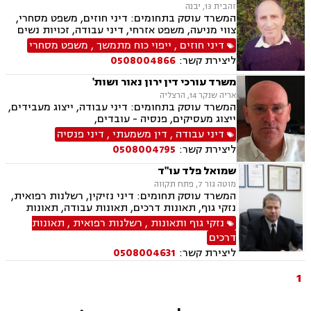
זהבית 13, יבנה
המשרד עוסק בתחומים: דיני חוזים, משפט מסחרי,
צווי מניעה, משפט אזרחי, דיני עבודה, זכויות נשים
בהריון, תביעות ביטוח ונזקי רכוש, ביטוח סיעודי,
דיני חוזים
,
ייפוי כוח מתמשך
,
משפט מסחרי
דיני פנסיה, מקרקעין ונדל"ן, תכנון ובניה, דיור מוגן,
ליצירת קשר:
0508004866
ליקויי בניה, עזקאות מכר דירה, פינוי מושכר, רשות
מקרקעי ישראל, צווי הריסה, דיני משפחה, ידועים
משרד עורכי דין ירון נאור ושות'
בציבור, אפוטרופסות, הסכמי ממון, גירושין, חלוקת
אריה שנקר 14, הרצליה
רכוש, מעמד אישי, דיני חברות, הוצאה לפועל,
המשרד עוסק בתחומים: דיני עבודה, ייצוג מעבידים,
מחיקת רישום פלילי, תעבורה, פש"ר, חדלות פירעון,
ייצוג מעסיקים, פנסיה - עובדים,
לשון הרע, ירושות וצוואות, נוטריון, נוטריון אנגלית
דיני עבודה
,
דין משמעתי
,
דיני פנסיה
ליצירת קשר:
0508004795
שמואל פלד עו"ד
מוטה גור 7, פתח תקווה
המשרד עוסק תחומים: דיני נזיקין, רשלנות רפואית,
נזקי גוף, תאונות דרכים, תאונות עבודה, תאונות
תלמידים, ביטוח חיים, אובדן כושר עבודה, ביטוח
נזקי גוף ותאונות
,
רשלנות רפואית
,
תאונות
סיעודי, נכי צה"ל, תביעות ביטוח, נזקי רכוש, דיני
דרכים
עבודה, דיני פנסיה, פירוקים והקפאות הליכים,
ליצירת קשר:
0508004631
מקרקעין ונדל"ן, עסקאות מכר דירה, הפקעות
מקרקעין, מיסוי מקרקעין, פינוי מושכר, ייפוי כוח
1
מתמשך, ירושות וצוואות, הסכמי ממון