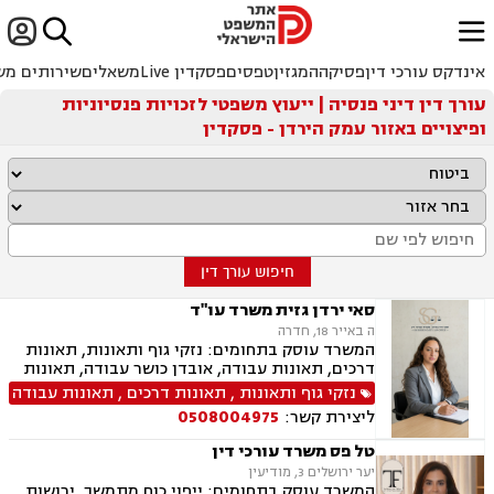


ﱐ
אינדקס עורכי דין
פסיקה
המגזין
טפסים
פסקדין Live
משאלים
שירותים מש
עורך דין דיני פנסיה | ייעוץ משפטי לזכויות פנסיוניות
ופיצויים באזור עמק הירדן - פסקדין
חיפוש עורך דין
סאי ירדן גזית משרד עו"ד
ה באייר 18, חדרה
המשרד עוסק בתחומים: נזקי גוף ותאונות, תאונות
דרכים, תאונות עבודה, אובדן כושר עבודה, תאונות
תלמידים, תאונות ספורט, תאונות עקב רשלנות, צבא
נזקי גוף ותאונות
,
תאונות דרכים
,
תאונות עבודה
ומשרד הביטחון, תביעות ביטוח ונזקי רכוש, ביטוח
ליצירת קשר:
0508004975
סיעודי, פנסיה, הורות חד מינית, גישור
טל פס משרד עורכי דין
יער ירושלים 3, מודיעין
המשרד עוסק בתחומים: ייפוי כוח מתמשך, ירושות