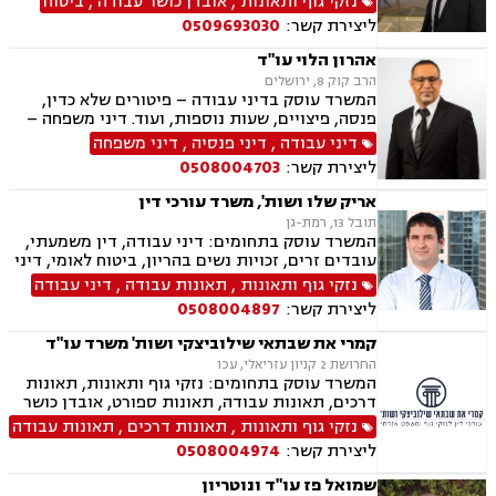
נזקי גוף ותאונות
,
אובדן כושר עבודה
,
ביטוח
דרכים, תאונות עבודה, תאונות ספורט, נזקי גוף,
ליצירת קשר:
0509693030
תאונות תלמידים, נזקי רכוש, ביטוח לאומי, ביטוח
סיעודי , דיני פנסיה
אהרון הלוי עו"ד
הרב קוק 8, ירושלים
המשרד עוסק בדיני עבודה – פיטורים שלא כדין,
פנסה, פיצויים, שעות נוספות, ועוד. דיני משפחה –
גירושין, משמורת, הסדרי ראייה, מזונות, ועוד.
דיני עבודה
,
דיני פנסיה
,
דיני משפחה
ליצירת קשר:
0508004703
אריק שלו ושות', משרד עורכי דין
תובל 13, רמת-גן
המשרד עוסק בתחומים: דיני עבודה, דין משמעתי,
עובדים זרים, זכויות נשים בהריון, ביטוח לאומי, דיני
ביטוח, ביטוח סיעודי , דיני פנסיה, צווי מניעה, אזרחי
נזקי גוף ותאונות
,
תאונות עבודה
,
דיני עבודה
מסחרי, קניין רוחני, זכויות יוצרים, דיני תאגידים,
ליצירת קשר:
0508004897
פירוקים והקפאות הליכים, פשיטת רגל, ליווי עסקי,
נזיקין, רשלנות רפואית, רשלנות רפואית- הריון
קמרי את שבתאי שילוביצקי ושות' משרד עו"ד
ולידה, נזקי גוף, תאונות עקב רשלנות, תאונות
החרושת 2 קניון עזריאלי, עכו
תלמידים, אבדן כושר עבודה , תאונות ספורט,
המשרד עוסק בתחומים: נזקי גוף ותאונות, תאונות
בריאות הנפש, לשון הרע, דיני צבא ובטחון, נכי צה"ל,
דרכים, תאונות עבודה, תאונות ספורט, אובדן כושר
נפגעי טרור , תביעות יצוגיות
עבודה, תאונות תלמידים, תאונות עקב רשלנות,
נזקי גוף ותאונות
,
תאונות דרכים
,
תאונות עבודה
תביעות ביטוח ונזקי רכוש, ביטוח סיעודי, דיני
ליצירת קשר:
0508004974
פנסיה, נזקי רכוש, פטור ממס הכנסה מסיבות
רפואיות
שמואל פז עו"ד ונוטריון