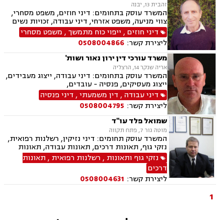
זהבית 13, יבנה
המשרד עוסק בתחומים: דיני חוזים, משפט מסחרי,
צווי מניעה, משפט אזרחי, דיני עבודה, זכויות נשים
בהריון, תביעות ביטוח ונזקי רכוש, ביטוח סיעודי,
דיני חוזים
,
ייפוי כוח מתמשך
,
משפט מסחרי
דיני פנסיה, מקרקעין ונדל"ן, תכנון ובניה, דיור מוגן,
ליצירת קשר:
0508004866
ליקויי בניה, עזקאות מכר דירה, פינוי מושכר, רשות
מקרקעי ישראל, צווי הריסה, דיני משפחה, ידועים
משרד עורכי דין ירון נאור ושות'
בציבור, אפוטרופסות, הסכמי ממון, גירושין, חלוקת
אריה שנקר 14, הרצליה
רכוש, מעמד אישי, דיני חברות, הוצאה לפועל,
המשרד עוסק בתחומים: דיני עבודה, ייצוג מעבידים,
מחיקת רישום פלילי, תעבורה, פש"ר, חדלות פירעון,
ייצוג מעסיקים, פנסיה - עובדים,
לשון הרע, ירושות וצוואות, נוטריון, נוטריון אנגלית
דיני עבודה
,
דין משמעתי
,
דיני פנסיה
ליצירת קשר:
0508004795
שמואל פלד עו"ד
מוטה גור 7, פתח תקווה
המשרד עוסק תחומים: דיני נזיקין, רשלנות רפואית,
נזקי גוף, תאונות דרכים, תאונות עבודה, תאונות
תלמידים, ביטוח חיים, אובדן כושר עבודה, ביטוח
נזקי גוף ותאונות
,
רשלנות רפואית
,
תאונות
סיעודי, נכי צה"ל, תביעות ביטוח, נזקי רכוש, דיני
דרכים
עבודה, דיני פנסיה, פירוקים והקפאות הליכים,
ליצירת קשר:
0508004631
מקרקעין ונדל"ן, עסקאות מכר דירה, הפקעות
מקרקעין, מיסוי מקרקעין, פינוי מושכר, ייפוי כוח
1
מתמשך, ירושות וצוואות, הסכמי ממון