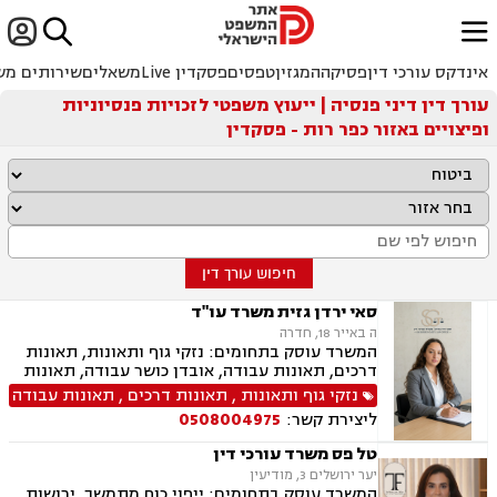


ﱐ
אינדקס עורכי דין
פסיקה
המגזין
טפסים
פסקדין Live
משאלים
שירותים מש
עורך דין דיני פנסיה | ייעוץ משפטי לזכויות פנסיוניות
ופיצויים באזור כפר רות - פסקדין
חיפוש עורך דין
סאי ירדן גזית משרד עו"ד
ה באייר 18, חדרה
המשרד עוסק בתחומים: נזקי גוף ותאונות, תאונות
דרכים, תאונות עבודה, אובדן כושר עבודה, תאונות
תלמידים, תאונות ספורט, תאונות עקב רשלנות, צבא
נזקי גוף ותאונות
,
תאונות דרכים
,
תאונות עבודה
ומשרד הביטחון, תביעות ביטוח ונזקי רכוש, ביטוח
ליצירת קשר:
0508004975
סיעודי, פנסיה, הורות חד מינית, גישור
טל פס משרד עורכי דין
יער ירושלים 3, מודיעין
המשרד עוסק בתחומים: ייפוי כוח מתמשך, ירושות