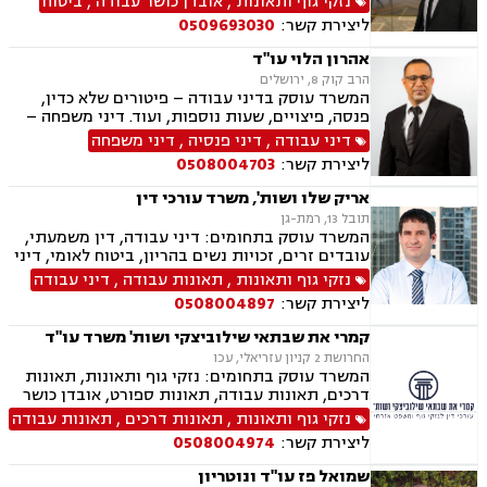
נזקי גוף ותאונות
,
אובדן כושר עבודה
,
ביטוח
דרכים, תאונות עבודה, תאונות ספורט, נזקי גוף,
ליצירת קשר:
0509693030
תאונות תלמידים, נזקי רכוש, ביטוח לאומי, ביטוח
סיעודי , דיני פנסיה
אהרון הלוי עו"ד
הרב קוק 8, ירושלים
המשרד עוסק בדיני עבודה – פיטורים שלא כדין,
פנסה, פיצויים, שעות נוספות, ועוד. דיני משפחה –
גירושין, משמורת, הסדרי ראייה, מזונות, ועוד.
דיני עבודה
,
דיני פנסיה
,
דיני משפחה
ליצירת קשר:
0508004703
אריק שלו ושות', משרד עורכי דין
תובל 13, רמת-גן
המשרד עוסק בתחומים: דיני עבודה, דין משמעתי,
עובדים זרים, זכויות נשים בהריון, ביטוח לאומי, דיני
ביטוח, ביטוח סיעודי , דיני פנסיה, צווי מניעה, אזרחי
נזקי גוף ותאונות
,
תאונות עבודה
,
דיני עבודה
מסחרי, קניין רוחני, זכויות יוצרים, דיני תאגידים,
ליצירת קשר:
0508004897
פירוקים והקפאות הליכים, פשיטת רגל, ליווי עסקי,
נזיקין, רשלנות רפואית, רשלנות רפואית- הריון
קמרי את שבתאי שילוביצקי ושות' משרד עו"ד
ולידה, נזקי גוף, תאונות עקב רשלנות, תאונות
החרושת 2 קניון עזריאלי, עכו
תלמידים, אבדן כושר עבודה , תאונות ספורט,
המשרד עוסק בתחומים: נזקי גוף ותאונות, תאונות
בריאות הנפש, לשון הרע, דיני צבא ובטחון, נכי צה"ל,
דרכים, תאונות עבודה, תאונות ספורט, אובדן כושר
נפגעי טרור , תביעות יצוגיות
עבודה, תאונות תלמידים, תאונות עקב רשלנות,
נזקי גוף ותאונות
,
תאונות דרכים
,
תאונות עבודה
תביעות ביטוח ונזקי רכוש, ביטוח סיעודי, דיני
ליצירת קשר:
0508004974
פנסיה, נזקי רכוש, פטור ממס הכנסה מסיבות
רפואיות
שמואל פז עו"ד ונוטריון