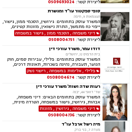
ליצירת קשר:
0509693024
מזונות, משמורת, מעמד אישי, דיני משפחה.
סופי ספקטור עו"ד ומגשרת
העצמאות 9, חיפה
המשרד עוסק בתחומים: גירושין, הסכמי ממון, גישור,
ייפוי כח מתמשך, התרת נישואין, מזונות קטינים,
מזונות אשה, מדור, חטיפת ילדים, חלוקת רכוש, פרוק
דיני משפחה
,
הסכמי ממון
,
גישור במשפחה
שיתוף ,צווי הרחקה, צווי הטרדה מאיימת, צוואות
ליצירת קשר:
0508004751
וירושות, עיזבונות, תביעות לאכיפות הסכם, ביזיון
בית משפט
דודו עמר, משרד עורכי דין
בית הדפוס 12, ירושלים
המשרד עוסק בתחומים: פלילי, עבירות סמים, חוק
הנוער, תעבורה, נהיגה בשכרות, תאונות דרכים,
פסילת רשיון מנהלית ושלילת רישיון נהיגה, ייצוג
פלילי
,
אלימות במשפחה
,
רישוי נשק
קטינים, אלימות במשפחה, ועדת שחרורים, מחיקת
ליצירת קשר:
0508004674
רישום פלילי, רישוי נשק, המכון הרפואי לבטיחות
בדרכים
רעות שדה ושות' משרד עורכי דין
שד' דואני 44, יבנה
המשרד עוסק בתחומים הבאים: דיני משפחה,
אבהות, גירושין, גישור במשפחה, הטרדה מינית,
הסכמי ממון, ירושות וצוואות, ליטיגציה, מזונות,
דיני משפחה
,
גירושין
,
מזונות
משמורת, אלימות במשפחה, חלוקת רכוש, מעמד
ליצירת קשר:
0508004736
אישי, זמני שהות, ייפוי כוח מתמשך.
מיה רשל ארבל עו"ד
מצדה 7, בני ברק