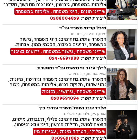
אלימות במשפחה, גירושין, ייפוי כוח מתמשך, הסדרי
ראיה, מזונות, ירושות וצוואות, הסכמי ממון, גישור
דיני חוזים
,
דיני משפחה
,
אלימות במשפחה
במשפחה, חדלות פירעון, דיני עבודה, זכויות נשים
ליצירת קשר:
0508004859
בהריון, עסקאות מכר דירה
מיכל קריטי משרד עו"ד
יצחק מודעי 2, רחובות
המשרד עוסק בתחומים: דיני משפחה, גישור
במשפחה, ידועים בציבור, הסכמי ממון, אבהות,
מזונות, משמורת משותפת, גירושין, הורות חד
דיני משפחה
,
גישור במשפחה
,
ידועים בציבור
מינית, נשואים אזרחיים, חלקות רכוש, מעמד אישי,
ליצירת קשר:
054-6697988
ניכור הורי, ייפוי כוח מתמשך, ירושות וצוואות,
אלימות במשפחה, דיני חוזים, פינוי מושכר
לילך עינב ווינהאוס עו"ד ומגשרת
העצמאות 18, קרית אתא
המשרד עוסק בתחומים: משפחה וגירושין, מזונות,
זמני שהות, חלוקת רכוש, אלימות במשפחה, ניכור
הורי, גישור במשפחה, פירוק שיתוף, מעמד אישי,
דיני משפחה
,
גירושין
,
מזונות
ליטיגציה, צווי מניעה, הסכמי ממון, אחריות הורית,
ליצירת קשר:
0509691094
קביעת גיל, אפוטרופסות, צוואות וירושות, ייפוי כוח
מתמשך, סכסוכי שכנים, חוזים והסכמים, פינוי
אלדר שבו ושות' משרד עורכי דין
מושכר, לשון הרע, אסטרטגיה משפטית.
האומן 25, תלפיות, ירושלים
המשרד עוסק בתחומים: פלילי, תעבורה, מיסים,
הוצאה לפועל, חדלות פירעון, דיני צבא וביטחון,
ליטיגציה אזרחית
פלילי
,
הטרדה מינית
,
עבירות מין
ליצירת קשר:
0509691085