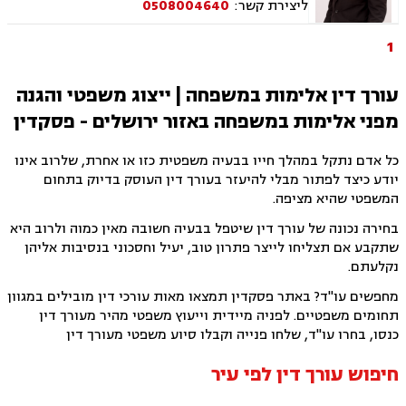
ליצירת קשר:
0508004640
עוסק בערעורים פליליים, משפט צבאי, ועדות
שחרורים ועתירות אסירים.
1
עורך דין אלימות במשפחה | ייצוג משפטי והגנה
מפני אלימות במשפחה באזור ירושלים - פסקדין
כל אדם נתקל במהלך חייו בבעיה משפטית כזו או אחרת, שלרוב אינו
יודע כיצד לפתור מבלי להיעזר בעורך דין העוסק בדיוק בתחום
המשפטי שהיא מציפה.
בחירה נכונה של עורך דין שיטפל בבעיה חשובה מאין כמוה ולרוב היא
שתקבע אם תצליחו לייצר פתרון טוב, יעיל וחסכוני בנסיבות אליהן
נקלעתם.
מחפשים עו"ד? באתר פסקדין תמצאו מאות עורכי דין מובילים במגוון
תחומים משפטיים. לפניה מיידית וייעוץ משפטי מהיר מעורך דין
כנסו, בחרו עו"ד, שלחו פנייה וקבלו סיוע משפטי מעורך דין
חיפוש עורך דין לפי עיר