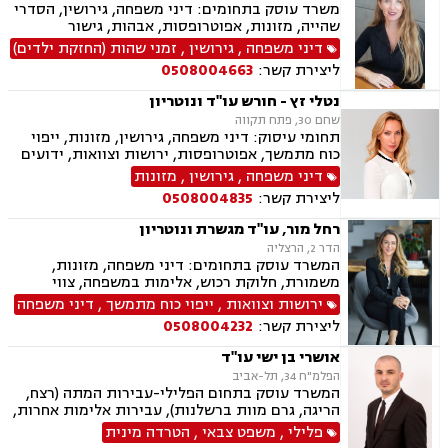
משרד עוסק בתחומים: דיני משפחה, גירושין, הסדרי
שהייה, מזונות, אפוטרופסות, אבהות, גישור
במשפחה, ידועים בציבור, הסכמי ממון, אבהות,
דיני משפחה
,
גירושין
,
זמני שהות (החזקת ילדים)
אלימות במשפחה, הורות חד מינית, מעמד אישי,
ליצירת קשר:
0508004663
ירושות וצוואות, ייפוי כוח מתמשך
נטלי זץ - חורש עו"ד ונוטריון
שחם 30, פתח תקווה
תחומי עיסוק: דיני משפחה, גירושין, מזונות, ייפוי
כוח מתמשך, אפוטרופסות, ירושות וצוואות, ידועים
בציבור, הסכמי ממון, משמורת, אבהות , נישואים
דיני משפחה
,
גירושין
,
מזונות
אזרחיים, גישור במשפחה, חלוקת רכוש, אלימות
ליצירת קשר:
0508004835
במשפחה, מעמד אישי, הורות חד מינית, זמני שהות,
נוטריון
רחל מור, עו"ד מגשרת ונוטריון
הדר 2, הרצליה
המשרד עוסק בתחומים: דיני משפחה, מזונות,
משמורת, חלוקת רכוש, אלימות במשפחה, צווי
מניעה, גירושין, ירושות וצוואות, אפוטרופסות, ייפוי
ירושות וצוואות
,
ייפוי כוח מתמשך
,
דיני משפחה
כוח מתמשך, חוק הנוער, אימוץ , הסכמי ממון, מעמד
ליצירת קשר:
0508004232
אישי, גישור במשפחה, ידועים בציבור, נדל"ן,
עסקאות מכר דירה
אושרי בן ישי עו"ד
הפלמ"ח 34, תל-אביב
המשרד עוסק בתחום הפלילי-עבירות המתה (רצח,
הריגה, גרם מוות ברשלנות), עבירות אלימות אחרות,
עבירות רכוש, עבירות סמים, עבירות מין, עבירות
פלילי
,
משפט צבאי
,
הטרדה מינית
כלכליות, עבירות צווארון לבן ועוד. כמו כן המשרד