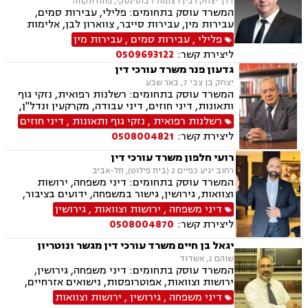
דרך יצחק רבין 1 צומת ז'בוטינסקי, פתח תקווה
המשרד עוסק בתחומים: פלילי, עבירות סמים,
עבירות מין, עבירות סייבר, צווארון לבן, אלימות
במשפחה, ייצוג קטינים, תעבורה, נהיגה בשכרות,
פלילי
,
עבירות סמים
,
עבירות מין
שלילת רשיון נהיגה, פסילת רשיון מנהלית, משטרה,
ליצירת קשר:
0509693122
גרימת מוות ברשלנות, מעצרים, מעצרים עד תום
גדעון פנר משרד עורכי דין
הליכים,עברות המתה, שחרורים בתנאים
יצחק בן צבי 7, באר שבע
המשרד עוסק בתחומים: רשלנות רפואית, נזקי גוף
ותאונות, דיני חוזים, דיני עבודה, מקרקעין ונדל"ן,
דיני משפחה, בנקים, פלילי, נזקי גוף, תאונות עבודה,
רשלנות רפואית
,
נזקי גוף ותאונות
,
דיני חוזים
תאונות דרכים, משפט מסחרי, תביעות ביטוח ונזקי
ליצירת קשר:
0508004821
רכוש, ייפוי כוח מתמשך, נוטריון , רשלנות רפואית-
הריון ולידה, לשון הרע, תאונות ספורט, בריאות
רועי חלפון משרד עורכי דין
הנפש, אובדן כושר עבודה , תאונות תלמידים,
רחוב יגיע כפיים 2 (בית פילוט), תל-אביב
תאונות עקב רשלנות, נזקי רכוש, קבלנות חוזית,
המשרד עוסק בתחומים: דיני משפחה, ירושות
השקעות בחו"ל, דין משמעתי, עובדים זרים, זכויות
וצוואות, גירושין, גישור במשפחה, ידועים בציבור,
נשים בהריון, תכנון ובניה, דיור מוגן, אגודות
מזונות, משמורת, צווי מניעה, אלימות במשפחה,
דיני משפחה
,
ירושות וצוואות
,
גירושין
שיתופיות, ליקויי בנייה, מושבים וקיבוצים , ועוד
הסכמי ממון, אפוטרופסות, חלוקת רכוש, מעמד אישי
ליצירת קשר:
0508004870
יגאל בן חיים משרד עורכי דין מגשר ונוטריון
שוהם 2, אשדוד
המשרד עוסק בתחומים: דיני משפחה, גירושין,
ירושות וצוואות, אפוטרופסות, נישואים אזרחיים,
גישור במשפחה, הסכמי ממון, נוטריון, אבהות,
דיני משפחה
,
גירושין
,
ירושות וצוואות
אלימות במשפחה, ייצוג קטינים, ידועים בציבור,