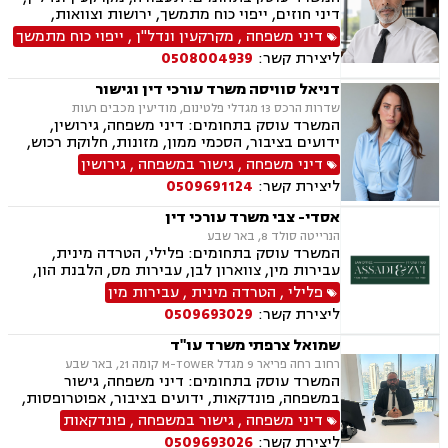
דיני חוזים, ייפוי כוח מתמשך, ירושות וצוואות,
הסכמי ממון, אלימות במשפחה, מחיקת רישום פלילי
דיני משפחה
,
מקרקעין ונדל"ן
,
ייפוי כוח מתמשך
ליצירת קשר:
0508004939
דניאל סוויסה משרד עורכי דין וגישור
שדרות הרכס 13 מגדלי פלטינום, מודיעין מכבים רעות
המשרד עוסק בתחומים: דיני משפחה, גירושין,
ידועים בציבור, הסכמי ממון, מזונות, חלוקת רכוש,
מעמד אישי, תיאום הורי, זמני שהות (החזקת ילדים),
דיני משפחה
,
גישור במשפחה
,
גירושין
אלימות במשפחה, ניכור הורי, אפוטרופסות, ירושות
ליצירת קשר:
0509691124
וצוואות, גישור במשפחה, ליטיגציה, ייפוי כוח
מתמשך.
אסדי- צבי משרד עורכי דין
הנרייטה סולד 8, באר שבע
המשרד עוסק בתחומים: פלילי, הטרדה מינית,
עבירות מין, צווארון לבן, עבירות מס, הלבנת הון,
רישוי נשק, ייצוג קטינים, אלימות במשפחה, עבירות
פלילי
,
הטרדה מינית
,
עבירות מין
סמים, ועדת שחרורים, עבירות סייבר, סירוב ויזה
ליצירת קשר:
0509693029
לארה"ב, מחיקת רישום פלילי, הסגרה ופשיעה
בינלאומית, נפגעי עבירה, תעבורה, נהיגה בשכרות,
שמואל צרפתי משרד עו"ד
המכון הרפואי לבטיחות בדרכים, שלילת רישיון
רחוב רחה פריאר 9 מגדל M-TOWER קומה 21, באר שבע
נהיגה, פסילת רישיון מנהלית.
המשרד עוסק בתחומים: דיני משפחה, גישור
במשפחה, פונדקאות, ידועים בציבור, אפוטרופסות,
הסכמי ממון, אבהות, מזונות, משמורת, גירושין,
דיני משפחה
,
גישור במשפחה
,
פונדקאות
הורות חד מינית, נישואים אזרחיים, חוק הנוער,
ליצירת קשר:
0509693026