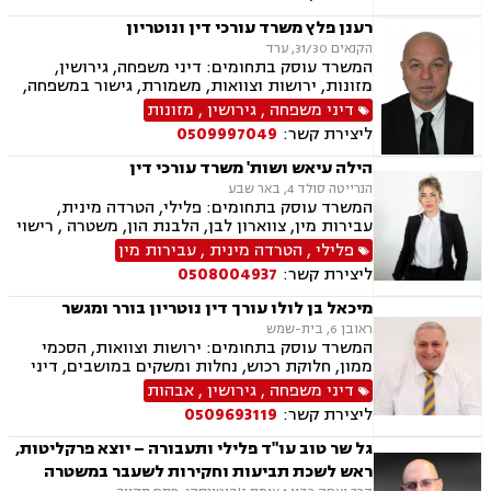
משותפת, זמני שהות, חוק הנוער, חטיפת ילדים,
ייפוי כוח מתמשך, אחריות הורית
רענן פלץ משרד עורכי דין ונוטריון
הקנאים 31/30, ערד
המשרד עוסק בתחומים: דיני משפחה, גירושין,
מזונות, ירושות וצוואות, משמורת, גישור במשפחה,
חלוקת רכוש, ידועים בציבור, מעמד אישי, אלימות
דיני משפחה
,
גירושין
,
מזונות
במשפחה, נזיקין, נזקי גוף, נזקי רכוש, תאונות דרכים,
ליצירת קשר:
0509997049
תאונות עבודה, תאונות עקב רשלנות, דיני עבודה,
נוטריון.
הילה עיאש ושות' משרד עורכי דין
הנרייטה סולד 4, באר שבע
המשרד עוסק בתחומים: פלילי, הטרדה מינית,
עבירות מין, צווארון לבן, הלבנת הון, משטרה , רישוי
נשק, ייצוג קטינים, אלימות במשפחה, עבירות סמים,
פלילי
,
הטרדה מינית
,
עבירות מין
גרימת מוות ברשלנות, עבירות סייבר, חוק הנוער,
ליצירת קשר:
0508004937
עבירות המתה, עבירות נשק, עבירות רכוש
מיכאל בן לולו עורך דין נוטריון בורר ומגשר
ראובן 6, בית-שמש
המשרד עוסק בתחומים: ירושות וצוואות, הסכמי
ממון, חלוקת רכוש, נחלות ומשקים במושבים, דיני
מקרקעין, עסקאות מכר דירה, נדל"ן, רשות מקרקעי
דיני משפחה
,
גירושין
,
אבהות
ישראל, דיני משפחה, גירושין, מזונות, משמורת,
ליצירת קשר:
0509693119
אלימות במשפחה, אבהות , גישור במשפחה, אומנה,
מעמד אישי, ניכור הורי
גל שר טוב עו"ד פלילי ותעבורה – יוצא פרקליטות,
ראש לשכת תביעות וחקירות לשעבר במשטרה