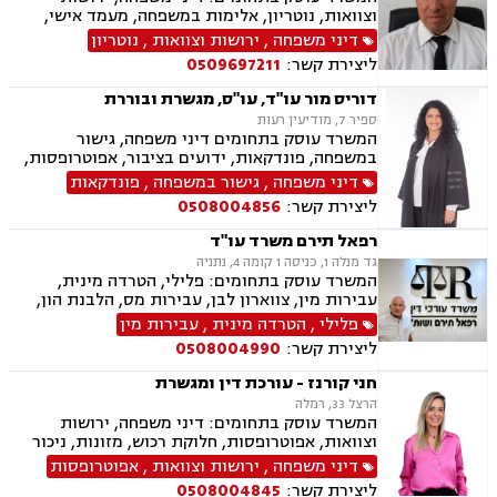
מוגנת, נחלות ומשקים במושבים, רשות מקרקעי
וצוואות, נוטריון, אלימות במשפחה, מעמד אישי,
ישראל, צווי הריסה, רישום קבלנים, בתים משותפים,
ייפוי כוח מתמשך.
דיני משפחה
,
ירושות וצוואות
,
נוטריון
נדל"ן ביהודה ושומרון,
ליצירת קשר:
0509697211
דוריס מור עו"ד, עו"ס, מגשרת ובוררת
ספיר 7, מודיעין רעות
המשרד עוסק בתחומים דיני משפחה, גישור
במשפחה, פונדקאות, ידועים בציבור, אפוטרופסות,
הסכמי ממון, אבהות, מזונות, משמורת, גירושין,
דיני משפחה
,
גישור במשפחה
,
פונדקאות
הורות חד מינית, נישואים אזרחיים, חוק הנוער,
ליצירת קשר:
0508004856
אימוץ, חלוקת רכוש, מעמד אישי, זמני שהות, אומנה,
ייפוי כוח מתמשך
רפאל תירם משרד עו"ד
גד מנלה 1, כניסה 1 קומה 4, נתניה
המשרד עוסק בתחומים: פלילי, הטרדה מינית,
עבירות מין, צווארון לבן, עבירות מס, הלבנת הון,
אלימות במשפחה, עבירות סמים, ועדת שיחרורים,
פלילי
,
הטרדה מינית
,
עבירות מין
תעבורה, נהיגה בשכרות, שלילת רישיון נהיגה,
ליצירת קשר:
0508004990
פסילת רישיון מנהלית, המכון הרפואי לבטיחות
בדרכים, פשיטת רגל, הוצאה לפועל, דיני משפלה,
חני קורנז - עורכת דין ומגשרת
הסכמי ממון, צוואות וירושות, יפוי כוח מתמשך
הרצל 33, רמלה
המשרד עוסק בתחומים: דיני משפחה, ירושות
וצוואות, אפוטרופסות, חלוקת רכוש, מזונות, ניכור
הורי, אלימות במשפחה, גירושין, גישור במשפחה,
דיני משפחה
,
ירושות וצוואות
,
אפוטרופסות
הסכמי ממון, ידועים בציבור, מעמד אישי, הורות
ליצירת קשר:
0508004845