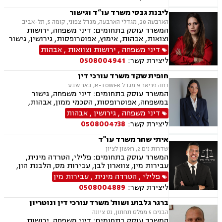
ליבנת גבסי משרד עו”ד וגישור
הארבעה 28, מגדלי הארבעה, מגדל צפוני, קומה 5, תל-אביב
המשרד עוסק בתחומים: דיני משפחה, ירושות
וצואות, אבהות, אימוץ, אפוטרופסות, גירושין, גישור
במשפחה, הורות חד מינית, הסכמי ממון, זמני שהות,
דיני משפחה
,
ירושות וצוואות
,
אבהות
חטיפת ילדים, חלוקת רכוש, ידועים בציבור, ייפוי כוח
ליצירת קשר:
0508004941
מתמשך, ייצוג קטינים, מזונות, מעמד אישי, תיאום
הורי, פונדקאות, נשואים אזרחיים, ניכור הורי,
חופית שקד משרד עורכי דין
אלימות במשפחה
רחה פריאר 9 מגדל M-TOWER, באר שבע
המשרד עוסק בתחומים: דיני משפחה, גישור
במשפחה, אפוטרופסות, הסכמי ממון, אבהות,
מזונות, משמורת, טוען רבני, גירושין, חוק הנוער,
דיני משפחה
,
גירושין
,
אבהות
חלוקת רכוש, מעמד אישי, תיאום הורי, חטיפת ילדים,
ליצירת קשר:
0508004738
זמני שהות, ניכור הורי, פלילי, עבירות מין, הטרדה
מינית, מחיקת רישום פלילי, אלימות במשפחה, ייצוג
איתי שחר משרד עו"ד
קטינים, ירושות וצוואות, לשון הרע.
שדרות נים 2, ראשון לציון
המשרד עוסק בתחומים: פלילי, הטרדה מינית,
עבירות מין, צווארון לבן, עבירות מס, הלבנת הון,
רישוי נשק ייצוג קטינים, אלימות במשפחה, עבירות
פלילי
,
הטרדה מינית
,
עבירות מין
סמים, וועדת שיחרורים, עבירות סייבר וכו', דיני
ליצירת קשר:
0508004889
מקרקעין ונדל"ן, תכנון ובניה, דיור מוגן, אגודות
שיתופיות ליקויי בנייה, מושבים וקיבוצים, פינוי
ברגר גלבוע ושות' משרד עורכי דין ונוטריון
בינוי, קבוצות רכישה עסקאות מכר דירה, פינוי
הבנים 5 מפלס תחתון, נס ציונה
מושכר הפקעת קרקעות, מגרשים לבניה, דיירות
המשרד עוסק בתחומים: דיני משפחה, ירושות