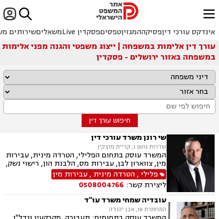


ﱐ
אינדקס עורכי דין
פסיקה
המגזין
טפסים
פסקדין Live
משאלים
שירותים מש
עורך דין אלימות במשפחה | ייצוג משפטי והגנה מפני אלימות
במשפחה באזור ירושלים - פסקדין
חיפוש עורך דין
שי רונן משרד עורכי דין
שדרות גושן 1, קריית מוצקין
המשרד עוסק בתחום הפלילי, הטרדה מינית, עבירות
מין, צווארון לבן, עבירות מס, הלבנת הון, רישוי נשק,
ייצוג קטינים, אלימות במשפחה, עבירות סמים, ועדת
פלילי
,
הטרדה מינית
,
עבירות מין
שחרורים, עבירות סייבר, סירוב ויזה לארה"ב, מחיקת
ליצירת קשר:
0508004766
רישום פלילי הסגרה ופשיעה בינלאומית, נפגעי
עבירה.
עובדיה שמחי משרד עו"ד
המחתרת 18, אבן יהודה
המשרד עוסק בתחומים: תעבורה, מקרקעין ונדל"ן,