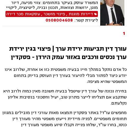
המשרד עוסק בעיקר בתחומים: צווי מניעה, דיור
מוגן, ירושות וצוואות, תכנון ובניה, ליטיגציה, ליקויי
בנייה, מושבים וקיבוצים, עסקאות מכר דירה, פינוי
דיירות מוגנת
,
פינוי מושכר
,
עסקאות מכר דירה
בינוי, קבוצות רכישה, תמ"א 38, דיירות מוגנת, איכות
ליצירת קשר:
0508004608
הסביבה, אפוטרופסות, היטל השבחה, פינוי מושכר,
צווי הריסה, רישוי עסקים, תביעות ירידת ערך, ייפוי
כוח מתמשך, תביעות לפיצוי לפי חוק המטרו
1
עורך דין תביעות ירידת ערך | פיצוי בגין ירידת
ערך נכסים ורכבים באזור עמק הירדן - פסקדין
כל אדם נתקל במהלך חייו בבעיה משפטית כזו או אחרת, שלרוב אינו
יודע כיצד לפתור מבלי להיעזר בעורך דין העוסק בדיוק בתחום
המשפטי שהיא מציפה.
בחירה נכונה של עורך דין שיטפל בבעיה חשובה מאין כמוה ולרוב היא
שתקבע אם תצליחו לייצר פתרון טוב, יעיל וחסכוני בנסיבות אליהן
נקלעתם.
מחפשים עו"ד? באתר פסקדין תמצאו מאות עורכי דין מובילים במגוון
תחומים משפטיים. לפניה מיידית וייעוץ משפטי מהיר מעורך דין
כנסו, בחרו עו"ד, שלחו פנייה וקבלו סיוע משפטי מעורך דין