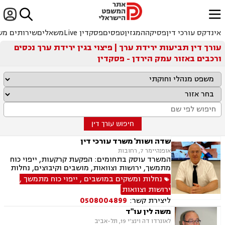


ﱐ
אינדקס עורכי דין
פסיקה
המגזין
טפסים
פסקדין Live
משאלים
שירותים מש
עורך דין תביעות ירידת ערך | פיצוי בגין ירידת ערך נכסים
ורכבים באזור עמק הירדן - פסקדין
חיפוש עורך דין
שדה ושות' משרד עורכי דין
אופנהיימר 7, רחובות
המשרד עוסק בתחומים: הפקעת קרקעות, ייפוי כוח
מתמשך, ירושות וצוואות, מושבים וקיבוצים, נחלות
ומשקים במושבים, אגודות שיתופיות, רשות מקרקעי
נחלות ומשקים במושבים
,
ייפוי כוח מתמשך
,
ישראל, תכנון ובניה, עסקאות מכר דירה, ייצוג עסקים
ירושות וצוואות
ובעלי עסקים בגביית חובות בבתי משפט והוצאה
ליצירת קשר:
0508004899
לפועל, ליטיגציה מסחרית
משה לין עו"ד
לאונרדו דה וינצ'י 19, תל-אביב