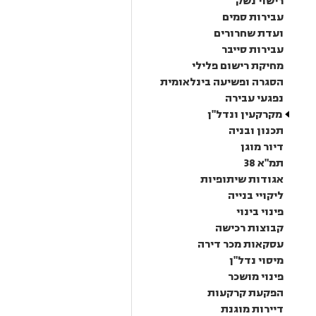
רישוי נשק
עבירות סמים
ועדת שחרורים
עבירות סייבר
מחיקת רישום פלילי
הסגרה ופשיעה בינלאומית
נפגעי עבירה
מקרקעין ונדל"ן
תכנון ובניה
דיור מוגן
תמ"א 38
אגודות שיתופיות
ליקויי בנייה
פינוי בינוי
קבוצות רכישה
עסקאות מכר דירה
מיסוי נדל"ן
פינוי מושכר
הפקעת קרקעות
דיירות מוגנת