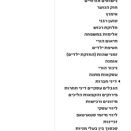
נישואים אזרחיים
חוק הנוער
אימוץ
טוען רבני
חלוקת רכוש
אלימות במשפחה
תיאום הורי
חטיפת ילדים
זמני שהות (החזקת ילדים)
אומנה
ניכור הורי
עסקאות מתנה
דיני חברות
הגבלים עסקיים דיני תחרות
פירוקים והקפאות הליכים
מיזוגים ורכישות
ליווי עסקי
ליווי מיזמי סטארטאפ
זכיינות
סכסוך בין בעלי מניות