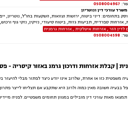
שר:
0508004967
משרד עורכי דין ונוטריון
ק בתחומים: דיני ביטוח, ירושות וצוואות, השקעות בחו"ל, נוטריון, ייפו
, אזרחות ספרדית, תביעות גזזת, ביטוח סיעודי, נזיקין, נזקי גוף ורכו
 לדין הזר
,
אזרחות איטלקית
,
אזרחות גרמנית
שר:
0508004598
ית | קבלת אזרחות ודרכון גרמנ באזור קיסריה - פס
יה משפטית כזו או אחרת, שלרוב אינו יודע כיצד לפתור מבלי להיעזר ב
פל בבעיה חשובה מאין כמוה ולרוב היא שתקבע אם תצליחו לייצר פתרון ט
צאו מאות עורכי דין מובילים במגוון תחומים משפטיים. לפניה מיידית ו