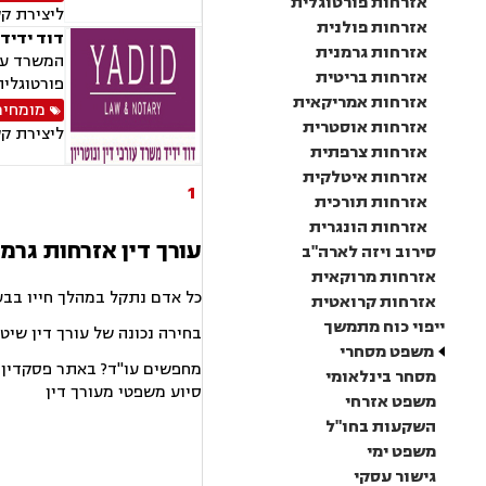
אזרחות פורטוגלית
ליצירת ק
אזרחות פולנית
דוד ידיד 
אזרחות גרמנית
המשרד עוס
אזרחות בריטית
פורטוגלית
אזרחות אמריקאית
מומחים
אזרחות אוסטרית
ליצירת ק
אזרחות צרפתית
אזרחות איטלקית
1
אזרחות תורכית
אזרחות הונגרית
עורך דין אזרחות גרמנ
סירוב ויזה לארה"ב
אזרחות מרוקאית
כל אדם נתקל במהלך חייו בבע
אזרחות קרואטית
ייפוי כוח מתמשך
בחירה נכונה של עורך דין שיט
משפט מסחרי
מחפשים עו"ד? באתר פסקדין תמ
מסחר בינלאומי
סיוע משפטי מעורך דין
משפט אזרחי
השקעות בחו"ל
משפט ימי
גישור עסקי