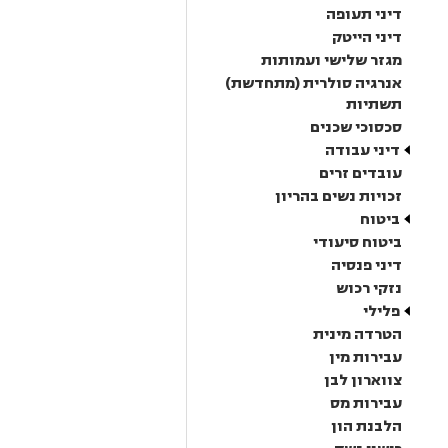
דיני תעופה
דיני הייטק
מגזר שלישי ועמותות
אנרגיה סולרית (מתחדשת)
תשתיות
סכסוכי שכנים
דיני עבודה
עובדים זרים
זכויות נשים בהריון
ביטוח
ביטוח סיעודי
דיני פנסיה
נזקי רכוש
פלילי
הטרדה מינית
עבירות מין
צווארון לבן
עבירות מס
הלבנת הון