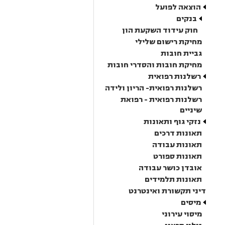
הוצאה לפועל
בנקים
חוק עידוד השקעת הון
מחיקת רישום שלילי
גביית חובות
מחיקת חובות והסדרי חובות
רשלנות רפואית
רשלנות רפואית- הריון ולידה
רשלנות רפואית - רפואת
שיניים
נזקי גוף ותאונות
תאונות דרכים
תאונות עבודה
תאונות ספורט
אובדן כושר עבודה
תאונות תלמידים
דיני תקשורת ואינטרנט
מיסים
מיסוי עירוני