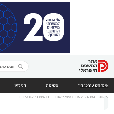

אינדקס עורכי דין
פסיקה
המגזין
מיקומך באתר:
עמוד ראשי
עורך דין ומשרדי עורכי דין