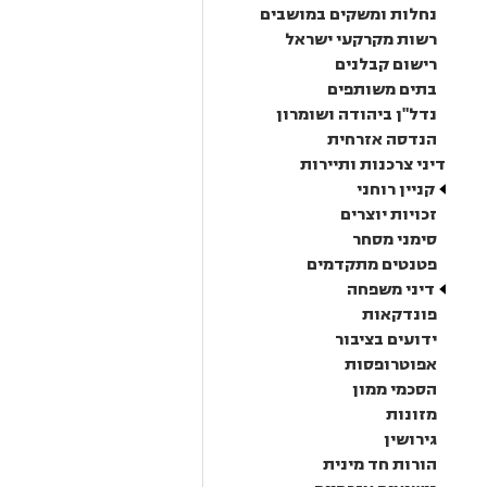
נחלות ומשקים במושבים
רשות מקרקעי ישראל
רישום קבלנים
בתים משותפים
נדל"ן ביהודה ושומרון
הנדסה אזרחית
דיני צרכנות ותיירות
קניין רוחני
זכויות יוצרים
סימני מסחר
פטנטים מתקדמים
דיני משפחה
פונדקאות
ידועים בציבור
אפוטרופסות
הסכמי ממון
מזונות
גירושין
הורות חד מינית