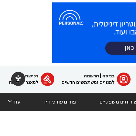

כניסה
|
הרשמה
רכישת מנוי
ﱐ

למנויים ומשתמשים חדשים
למאגר הפסיקה

ירותים משפטיים
פורום עורכי דין
עוד