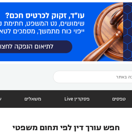
טפסים
פסקדין Live
משאלים
ש
חפש עורך דין לפי תחום משפטי