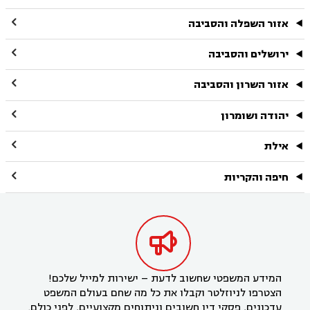

אזור השפלה והסביבה

ירושלים והסביבה

אזור השרון והסביבה

יהודה ושומרון

אילת

חיפה והקריות

המידע המשפטי שחשוב לדעת – ישירות למייל שלכם!
הצטרפו לניוזלטר וקבלו את כל מה שחם בעולם המשפט
עדכונים, פסקי דין חשובים וניתוחים מקצועיים, לפני כולם.