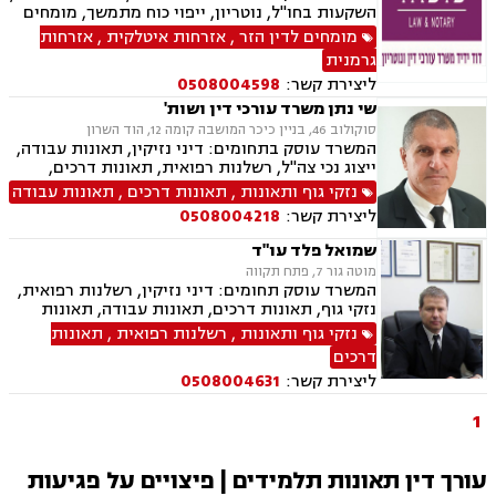
השקעות בחו"ל, נוטריון, ייפוי כוח מתמשך, מומחים
לדין הזר, זכויות ניצולי שואה, אזרחות פורטוגלית,
מומחים לדין הזר
,
אזרחות איטלקית
,
אזרחות
אזרחות ספרדית, תביעות גזזת, ביטוח סיעודי,
גרמנית
נזיקין, נזקי גוף ורכוש, תאונות עבודה, תאונות
ליצירת קשר:
0508004598
דרכים, תאונות תלמידים, תאונות ספורט
שי נתן משרד עורכי דין ושות'
סוקולוב 46, בניין כיכר המושבה קומה 12, הוד השרון
המשרד עוסק בתחומים: דיני נזיקין, תאונות עבודה,
ייצוג נכי צה"ל, רשלנות רפואית, תאונות דרכים,
משרד הביטחון, לשון הרע, ירושות וצוואות, ייפוי כוח
נזקי גוף ותאונות
,
תאונות דרכים
,
תאונות עבודה
מתמשך
ליצירת קשר:
0508004218
שמואל פלד עו"ד
מוטה גור 7, פתח תקווה
המשרד עוסק תחומים: דיני נזיקין, רשלנות רפואית,
נזקי גוף, תאונות דרכים, תאונות עבודה, תאונות
תלמידים, ביטוח חיים, אובדן כושר עבודה, ביטוח
נזקי גוף ותאונות
,
רשלנות רפואית
,
תאונות
סיעודי, נכי צה"ל, תביעות ביטוח, נזקי רכוש, דיני
דרכים
עבודה, דיני פנסיה, פירוקים והקפאות הליכים,
ליצירת קשר:
0508004631
מקרקעין ונדל"ן, עסקאות מכר דירה, הפקעות
מקרקעין, מיסוי מקרקעין, פינוי מושכר, ייפוי כוח
1
מתמשך, ירושות וצוואות, הסכמי ממון
עורך דין תאונות תלמידים | פיצויים על פגיעות