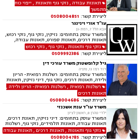
פוליסה, תאונות מדרכה, רשלנות רפואית, רשלנות
תאונות עבודה
,
נזקי גוף ותאונות
,
ייפוי כוח
רפואית בניתוחי פלסטיקה, אי גילוי/אבחנה שגויה,
מתמשך
דיני מקרקעין, הסכמי שכירות, עסקאות מכר דירה,
ליצירת קשר:
0508004851
ירושות וצוואות, ייצוג משפטי בהתנגדויות לצוואה,
הוצאת צו ירושה, ייפוי כוח מתמשך, נוטריון
עו"ד אורי וינינגר
אבא הלל 7, רמת-גן
המשרד עוסק בתחומים: נזיקין, נזקי גוף, נזקי רכוש,
תאונות דרכים, תאונות ספורט, תאונות עבודה,
תאונות עקב רשלנות, תאונות תלמידים
נזקי גוף ותאונות
,
נזקי גוף
,
נזקי רכוש
ליצירת קשר:
0509992386
גיל קלופשטוק משרד עורכי דין
דוד רמז 13, נתניה
המשרד עוסק בתחומים: רשלנות רפואית- הריון
ולידה, תאונות דרכים, נזקי גוף, דיני נזיקין, תאונות
עבודה, תאונות תלמידים, תאונות ספורט.
רשלנות רפואית
,
רשלנות רפואית- הריון ולידה
,
תאונות דרכים
ליצירת קשר:
0508004686
משרד עו"ד ענת אשכנזי
ילדי טהרן 8, ראשון לציון
המשרד עוסק בתחומים: דיני נזיקין, תאונת דרכים,
תאונות עבודה, תאונות תלמידים, נזקי גוף, רשלנות
רפואית, רשלנות רפואית הריון ולידה,רשלנות
נזקי גוף ותאונות
,
תאונות דרכים
,
תאונות עבודה
רפואית רפואת שיניים
ליצירת קשר:
0508004785