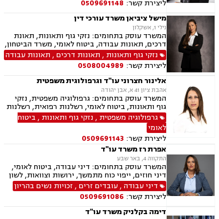
ליצירת קשר:
0509691148
כושר עבודה, תאונות תלמידים, רשלנות רפואית.
מישל ציביאן משרד עורכי דין
נילי 1, אשקלון
המשרד עוסק בתחומים: נזקי גוף ותאונות, תאונת
דרכים, תאונות עבודה, ביטוח לאומי, משרד הביטחון,
נכי צה"ל, נזקי רכוש, ירושות וצוואות, ייפוי כוח
נזקי גוף ותאונות
,
תאונות דרכים
,
תאונות עבודה
מתמשך, תאונות עקב רשלנות, תאונות תלמידים.
ליצירת קשר:
0508004989
אלינור חצרוני עו"ד וגרפולוגית משפטית
אהבת ציון 41 א, אבן יהודה
המשרד עוסק בתחומים: גרפולוגיה משפטית, נזקי
גוף ותאונות, ביטוח לאומי, רשלנות רפואית, רשלנות
רפואית שיניים, תאונות דרכים, תאונות עבודה,
גרפולוגיה משפטית
,
נזקי גוף ותאונות
,
ביטוח
תאונות תלמידים, נזקי גוף, אובדן כושר עבודה,
לאומי
תאונות אישיות, תאונות עקב רשלנות, בריאות
ליצירת קשר:
0509691143
הנפש, נפגעי עבירה
אפרת רז משרד עו"ד
התקווה 4, באר שבע
המשרד עוסק בתחומים: דיני עבודה, ביטוח לאומי,
דיני חוזים, ייפוי כוח מתמשך, ירושות וצוואות, לשון
הרע, מקרקעין ונדל"ן, נזקי גוף ותאונות
דיני עבודה
,
עובדים זרים
,
זכויות נשים בהריון
ליצירת קשר:
0509691086
דימה בקלניק משרד עו"ד