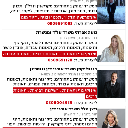
רימון 23, בית אריה
המשרד עוסק בתחומים: מקרקעין ונדל"ן, תכנון
ובניה, דיור מוגן, אגודות שיתופיות, ליקויי בנייה,
מושבים וקיבוצים, פינוי בינוי, קבוצות רכישה,
מקרקעין ונדל"ן
,
תכנון ובניה
,
דיור מוגן
עסקאות מכר דירה, פינוי מושכר, נחלות ומשקים
ליצירת קשר:
0509691083
במושבים, רשות מקרקעי ישראל, צווי הריסה, רישום
קבלנים, בתים משותפים, וכו', דיני משפחה, גישור
נועה אפרתי משרד עו"ד ומגשרת
במשפחה, פונדקאות, ידועים בציבור אפוטרופסות,
דוד סחרוב 3, ראשון לציון
הסכמי ממון, אבהות, מזונות, משמורת, גירושין,
המשרד עוסק בתחומים: ביטוח לאומי, נזקי גוף
הורות חד מינית, נישואים אזרחיים, חוק הנוער,
ותאונות, תאונות דרכים, תאונות עבודה, אובדן כושר
אימוץ, חלוקת רכוש, מעמד אישי, תיאום הורי וכו'
עבודה, תאונות תלמידים, תאונות עקב רשלנות,
נזקי גוף ותאונות
,
תאונות דרכים
,
תאונות עבודה
נזקי גוף ותאונות
רשלנות רפואית, רשלנות רפואית- הריון ולידה,
ליצירת קשר:
0509691128
רשלנות רפואית - רפואת שיניים, צבא ומשרד
הבטחון, נכי צה"ל, משפט צבאי.
בנו גליקמן משרד עורכי דין ונוטריון
ז'בוטינסקי 35 מגדל התאומים 2, רמת-גן
המשרד עוסק בתחומים: נזקי גוף ותאונות, תאונות
דרכים, תאונות עבודה, תאונות ספורט, תאונות
תלמידים, תאונות עקב רשלנות ביטוח לאומי,
נזקי גוף ותאונות
,
רשלנות רפואית
,
תאונות
רשלנות רפואית, רשלנות רפואית הריון ולידה,
דרכים
רשלנות רפואית - רפואת שיניים, נוטריון
ליצירת קשר:
0508004959
ניצן הלל משרד עורכי דין
יונה בלוך 12, הוד השרון
המשרד עוסק בתחומים: נזקי גוף ותאונות, דיני
חוזים ומסחר, דיני מקרקעין, ירושות וצוואות, ייפוי