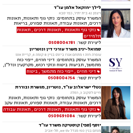
לילך יחזקאל אלמן עו"ד
ויצמן 42 בית יתיר, כפר סבא
המשרד עוסק בתחומים: נזקי גוף ותאונות, תאונות
דרכים, תאונות עבודה, תאונות ספורט, בריאות
הנפש, אובדן כושר עבודה, תאונות תלמידים, תאונות
נזקי גוף ותאונות
,
תאונות דרכים
,
תאונות
עקב רשלנות, ביטוח לאומי, ייפוי כוח מתמשך,
תלמידים
ירושות וצוואת
ליצירת קשר:
0508004781
סמואל-יניב משרד עורכי דין ונוטריון
עופרה חזה 1 מתחם אגרו ביזנס בניין B קומה 6, קריית אונו
המשרד עוסק בתחומים: דיני חוזים, ייפוי כוח
מתמשך, תביעות ביטוח ונזקי רכוש, מקרקעין ונדל"ן,
תמ"א 38, לשון הרע, ירושות וצוואות, מושבים
דיני חוזים
,
ייפוי כוח מתמשך
,
ביטוח
וקיבוצים, קבוצות רכישה, ליקוי בניה, פינוי בינוי,
ליצירת קשר:
0508004754
פינוי מושכר, עסקאות מכר דירה, מגרשים לבניה,
נחלות ומשקים במושבים, רשות מקרקעי ישראל,
נטלי ישראלוב עו"ד, נוטריון, מגשרת ובוררת
העברה בין דורית, בן ממשיך, נזקי גוף ותאונות,
חיים לסקוב 3, רמלה
תאונות דרכים, תאונות עבודה, תאונות תלמידים,
המשרד עוסק בתחומים: נזקי גוף ותאונות, תאונת
אובדן כושר עבודה, תאונות עקב רשלנות.
דרכים, תאונות עבודה, תאונות ספורט, תאונות עקב
רשלנות, תאונות תלמידים, ביטוח לאומי, גישור,
נזקי גוף ותאונות
,
תאונות דרכים
,
תאונות עבודה
רשלנות רפואית הריון ולידה, ירושות וצוואות, ייפוי
ליצירת קשר:
0509691084
כוח מתמשך, ביטוח סיעודי, נפגעי עבירה, בריאות
הנפש,
יוסף (ספי) קוסטיקה משרד עו"ד
מנחם בגין 150 מגדל we tlv, תל-אביב