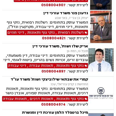
ליצירת קשר:
0508004907
גדעון פנר משרד עורכי דין
יצחק בן צבי 7, באר שבע
המשרד עוסק בתחומים: רשלנות רפואית, נזקי גוף
ותאונות, דיני חוזים, דיני עבודה, מקרקעין ונדל"ן,
דיני משפחה, בנקים, פלילי, נזקי גוף, תאונות עבודה,
רשלנות רפואית
,
נזקי גוף ותאונות
,
דיני חוזים
תאונות דרכים, משפט מסחרי, תביעות ביטוח ונזקי
ליצירת קשר:
0508004821
רכוש, ייפוי כוח מתמשך, נוטריון , רשלנות רפואית-
הריון ולידה, לשון הרע, תאונות ספורט, בריאות
אריק שלו ושות', משרד עורכי דין
הנפש, אובדן כושר עבודה , תאונות תלמידים,
תובל 13, רמת-גן
תאונות עקב רשלנות, נזקי רכוש, קבלנות חוזית,
המשרד עוסק בתחומים: דיני עבודה, דין משמעתי,
השקעות בחו"ל, דין משמעתי, עובדים זרים, זכויות
עובדים זרים, זכויות נשים בהריון, ביטוח לאומי, דיני
נשים בהריון, תכנון ובניה, דיור מוגן, אגודות
ביטוח, ביטוח סיעודי , דיני פנסיה, צווי מניעה, אזרחי
נזקי גוף ותאונות
,
תאונות עבודה
,
דיני עבודה
שיתופיות, ליקויי בנייה, מושבים וקיבוצים , ועוד
מסחרי, קניין רוחני, זכויות יוצרים, דיני תאגידים,
ליצירת קשר:
0508004897
פירוקים והקפאות הליכים, פשיטת רגל, ליווי עסקי,
נזיקין, רשלנות רפואית, רשלנות רפואית- הריון
קמרי את שבתאי שילוביצקי ושות' משרד עו"ד
ולידה, נזקי גוף, תאונות עקב רשלנות, תאונות
החרושת 2 קניון עזריאלי, עכו
תלמידים, אבדן כושר עבודה , תאונות ספורט,
המשרד עוסק בתחומים: נזקי גוף ותאונות, תאונות
בריאות הנפש, לשון הרע, דיני צבא ובטחון, נכי צה"ל,
דרכים, תאונות עבודה, תאונות ספורט, אובדן כושר
נפגעי טרור , תביעות יצוגיות
עבודה, תאונות תלמידים, תאונות עקב רשלנות,
נזקי גוף ותאונות
,
תאונות דרכים
,
תאונות עבודה
תביעות ביטוח ונזקי רכוש, ביטוח סיעודי, דיני
ליצירת קשר:
0508004974
פנסיה, נזקי רכוש, פטור ממס הכנסה מסיבות
רפואיות
מיכל ברטפלד הלמן עורכת דין ומגשרת