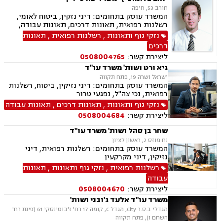
חורב 53, חיפה
המשרד עוסק בתחומים: דיני נזקין, ביטוח לאומי,
רשלנות רפואית, תאונות דרכים, תאונות עבודה,
אובדן כושר עבודה
נזקי גוף ותאונות
,
רשלנות רפואית
,
תאונות
דרכים
ליצירת קשר:
0508004765
גיא ורט ושות' משרד עו"ד
ישראל ושרה 19, פתח תקווה
המשרד עוסק בתחומים: דיני נזיקין, ביטוח, רשלנות
רפואית, נכי צה"ל, נפגעי טרור
נזקי גוף ותאונות
,
תאונות דרכים
,
תאונות עבודה
ליצירת קשר:
0508004684
שחר בן סהל ושות' משרד עו"ד
נח מוזס 2, ראשון לציון
המשרד עוסק בתחומים: רשלנות רפואית, דיני
נזיקין, דיני מקרקעין
רשלנות רפואית
,
נזקי גוף ותאונות
,
תאונות
עבודה
ליצירת קשר:
0508004670
משרד עו"ד אלעד ג'ובני ושות'
מגדלי ב.ס.ר City, מגדל C, קומה 17 רח' ז'בוטינסקי 61 (פינת רח'
השחם 1), פתח תקווה