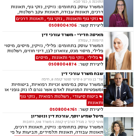
התוכנה 5, כפר סבא
המשרד עוסק בתחומים: נזיקין, נזקי גוף, תאונות
דרכים, תאונות עבודה, תאונות עקב רשלנות,
תאונות תלמידים, רשלנות רפואית, אבדן כושר
נזקי גוף ותאונות
,
נזקי גוף
,
תאונות דרכים
עבודה , ייפוי כוח מתמשך, ביטוח לאומי, ירושות
ליצירת קשר:
0508004706
וצוואות, הסכמי ממון, גישור
מאיסה חדירי - משרד עורכי דין
היזמות 7, עפולה
המשרד עוסק בתחומים: פלילי, נזיקין, מיסים, מיסוי
פלילי, מיסוי מכס, צווארון לבן, דיני חוזים, רשלנות
רפואית, דיני ביטוח, דיני חברות, הוצאה לפועל,
פלילי
,
נזקי גוף ותאונות
,
מיסים
ביטוח לאומי, דיני עבודה, חדלות פירעון, עבירות
ליצירת קשר:
0508004874
מס, תאונות עבודה, תאונות תלמידים, תביעות גזזת
שבח משרד עורכי דין
שד' בן גוריון 6 סיטי סנטר קומה 8, חיפה
המשרד עוסק במימוש זכויות רפואיות, ביטוחיות
ומשפטיות המגיעות לאדם אשר נגרם לו נזק גופני או
בריאותי כתוצאה ממחלה או תאונה.
ביטוח סיעודי
,
רשלנות רפואית
,
נזקי גוף
ותאונות
ליצירת קשר:
0508004761
מיטל שמיע יוסף, עורכת דין ונוטריון
מוטי קינד 2 מגדל הורביץ קומה 5 משרד 518, רחובות
המשרד עוסק בתחומים: נזיקין, תאונות דרכים,
תאונות עבודה, תאונות תלמידים, תביעות על פי