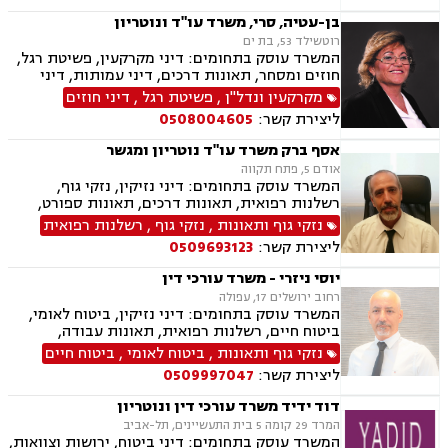
בן-עטיה, סרי, משרד עו"ד ונוטריון
רוטשילד 53, בת ים
המשרד עוסק בתחומים: דיני מקרקעין, פשיטת רגל,
חוזים ומסחר, תאונות דרכים, דיני עמותות, דיני
תאגידים, הסכמי ממון, חדלות פרעון, חוקתי ומנהלי,
מקרקעין ונדל"ן
,
פשיטת רגל
,
דיני חוזים
ידועים בציבור, ירושות וצוואות, ליווי עסקי,
ליצירת קשר:
0508004605
ליטיגציה, ליקויי בנייה, תמ"א 38, היטל השבחה,
חלוקת רכוש, מגרשים לבניה , נדל"ן, נוטריון,
אסף ברק משרד עו"ד נוטריון ומגשר
עסקאות מכר דירה, פינוי בינוי, פינוי מושכר, פירוקים
אודם 5, פתח תקווה
והקפאות הליכים, צווי הריסה, צווי מניעה, רשויות
המשרד עוסק בתחומים: דיני נזיקין, נזקי גוף,
מקומיות, רשות מקרקעי ישראל, תאונות עבודה,
רשלנות רפואית, תאונות דרכים, תאונות ספורט,
תאונות עקב רשלנות, תאונות ספורט, תאונות
תאונות עבודה, אבדן כושר עבודה , ביטוח לאומי,
נזקי גוף ותאונות
,
נזקי גוף
,
רשלנות רפואית
תלמידים, תכנון ובניה, ייפוי כוח מתשמך, גישור
ביטוח חיים , ביטוח סיעודי , דיני ביטוח, נוטריון, נכי
ובוררויות
ליצירת קשר:
0509693123
צה"ל, תאונות תלמידים ותאונות עקב רשלנות.
יוסי ניזרי - משרד עורכי דין
רחוב ירושלים 17, עפולה
המשרד עוסק בתחומים: דיני נזיקין, ביטוח לאומי,
ביטוח חיים, רשלנות רפואית, תאונות עבודה,
תאונות דרכים, תאונות ספורט, נכי צה"ל, רשלנות
נזקי גוף ותאונות
,
ביטוח לאומי
,
ביטוח חיים
רפואית- הריון ולידה, דיני ביטוח, דיני עבודה,
ליצירת קשר:
0509997047
פשיטת רגל, דיני חוזים ומסחר, סדר דין אזרחי
וראיות, דיני מקרקעין, מגשרים, אבדן כושר עבודה ,
דוד ידיד משרד עורכי דין ונוטריון
אחריות מקצועית, ירושות וצוואות, לשון הרע, משפט
המרד 29 קומה 5 בית התעשיינים, תל-אביב
אזרחי, משרד הביטחון, נזקי גוף, תביעות גזזת.
המשרד עוסק בתחומים: דיני ביטוח, ירושות וצוואות,