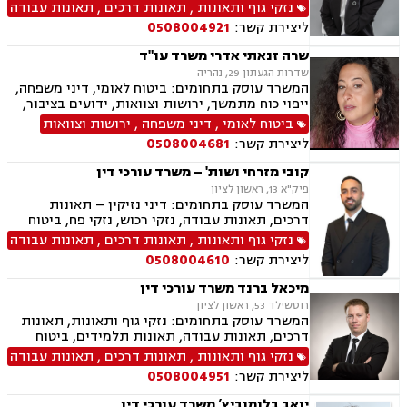
כוח מתמשך
נזקי גוף ותאונות
,
תאונות דרכים
,
תאונות עבודה
ליצירת קשר:
0508004921
שרה זנאתי אדרי משרד עו"ד
שדרות הגעתון 29, נהריה
המשרד עוסק בתחומים: ביטוח לאומי, דיני משפחה,
ייפוי כוח מתמשך, ירושות וצוואות, ידועים בציבור,
הסכמי ממון, גישור במשפחה, מזונות, אפוטרופסות,
ביטוח לאומי
,
דיני משפחה
,
ירושות וצוואות
משמורת, מקרקעין ונדל"ן, עסקאות מכר דירה, נזקי
ליצירת קשר:
0508004681
גוף ותאונות, תאונות דרכים, תאונות ספורט, תאונות
תלמידים,
קובי מזרחי ושות' – משרד עורכי דין
פיק"א 13, ראשון לציון
המשרד עוסק בתחומים: דיני נזיקין – תאונות
דרכים, תאונות עבודה, נזקי רכוש, נזקי פח, ביטוח
לאומי – נכות מעבודה, נכות כללית, דיני עבודה –
נזקי גוף ותאונות
,
תאונות דרכים
,
תאונות עבודה
הטרדות מיניות במקום העבודה, התעמרות, הלנת
ליצירת קשר:
0508004610
שכר, משרד הביטחון, ליטיגציה אזרחית, ייפוי כוח
מתמשך, משפט מסחרי, צוואות, ירושות, הסכמי
מיכאל ברנד משרד עורכי דין
ממון, הסכמי פרידה
רוטשילד 53, ראשון לציון
המשרד עוסק בתחומים: נזקי גוף ותאונות, תאונות
דרכים, תאונות עבודה, תאונות תלמידים, ביטוח
לאומי, אובדן כושר עבודה, רשלנות רפואית, דיני
נזקי גוף ותאונות
,
תאונות דרכים
,
תאונות עבודה
תעופה
ליצירת קשר:
0508004951
יואב בלומוביץ’ משרד עורכי דין