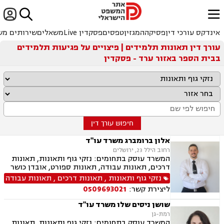


ﱐ
אינדקס עורכי דין
פסיקה
המגזין
טפסים
פסקדין Live
משאלים
שירותים מש
עורך דין תאונות תלמידים | פיצויים על פגיעות תלמידים
בבית הספר באזור ערד - פסקדין
חיפוש עורך דין
אלון ברומברג משרד עו"ד
רחוב הילל 23, ירושלים
המשרד עוסק בתחומים: נזקי גוף ותאונות, תאונות
דרכים, תאונות עבודה, תאונות ספורט, אובדן כושר
עבודה, תאונות תלמידים, רשלנות רפואית, רשלנות
נזקי גוף ותאונות
,
תאונות דרכים
,
תאונות עבודה
רפואית- הריון ולידה, ביטוח לאומי
ליצירת קשר:
0509693021
שושן ניסים שלו משרד עו"ד
רמת-גן
המשרד עוסק בתחומים: נזקי גוף ותאונות, תאונות