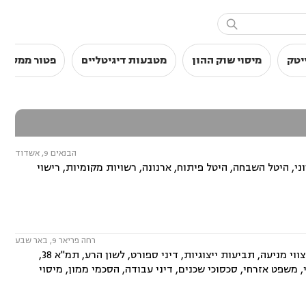

יטק
מיסוי שוק ההון
מטבעות דיגיטליים
פטור ממס הכ
הבנאים 9, אשדוד
וני, היטל השבחה, היטל פיתוח, ארנונה, רשויות מקומיות, רישוי
רחה פריאר 9, באר שבע
המשרד עוסק בתחומים: משפט מסחרי, דיני חברות, ליטיגציה מסחרית ונדל"נית, צווי מניעה, תביעות ייצוגיות, דיני ספורט, לשון הרע, תמ"א 38,
, משפט אזרחי, סכסוכי שכנים, דיני עבודה, הסכמי ממון, מיסוי