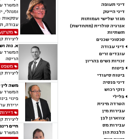
דיני תעופה
המשרד עוס
דיני הייטק
עסקאות מכ
מגזר שלישי ועמותות
עבודה, תא
אנרגיה סולרית (מתחדשת)
מקרקעין
תשתיות
ליצירת ק
סכסוכי שכנים
א. נוה וש
דיני עבודה
המשרד עוס
עובדים זרים
הריסה
זכויות נשים בהריון
משפט 
ביטוח
ליצירת ק
ביטוח סיעודי
דיני פנסיה
משה לין 
נזקי רכוש
המשרד עוס
פלילי
הטרדה מינית
ירידת ערך
עבירות מין
דיירות
צווארון לבן
ליצירת ק
עבירות מס
חיים רינג
הלבנת הון
המשרד עוסק ב