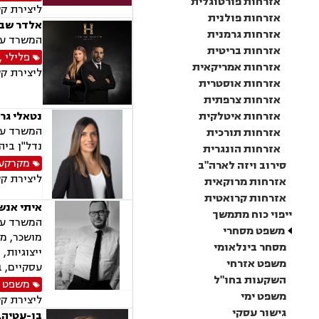
אזרחות פורטוגלית
ליצירת ק
אזרחות פולנית
אלדר שבו
אזרחות גרמנית
המשרד עוס
אזרחות בריטית
פלילי
,
אזרחות אמריקאית
ליצירת ק
אזרחות אוסטרית
אזרחות צרפתית
אזרחות איטלקית
נטאלי גרי
המשרד עוס
אזרחות תורכית
נדל"ן ביה
אזרחות הונגרית
מקרקעין
סירוב ויזה לארה"ב
ליצירת ק
אזרחות מרוקאית
אזרחות קרואטית
איתי אנשל
ייפוי כוח מתמשך
המשרד עוס
משפט מסחרי
מושכר, מג
מסחר בינלאומי
ייצוגיות,
משפט אזרחי
עסקיים, ב
השקעות בחו"ל
משפט מ
משפט ימי
ליצירת ק
גישור עסקי
בן-עטיה, 