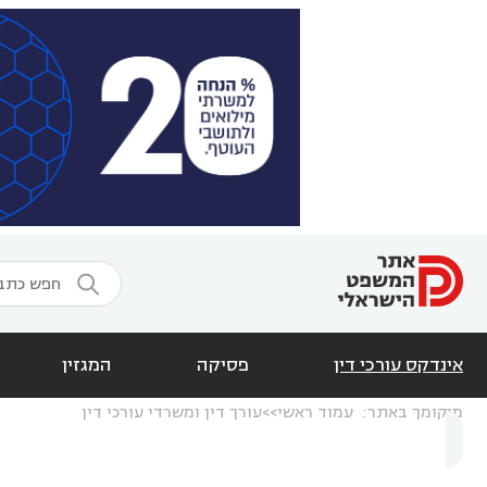

אינדקס עורכי דין
פסיקה
המגזין
מיקומך באתר:
עמוד ראשי
עורך דין ומשרדי עורכי דין