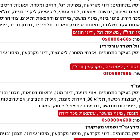
ק בתחומים: דיני מקרקעין, פשיטת רגל, חוזים ומסחר, תאונות דרכים, ד
ר דירה, פינוי בינוי, פינוי מושכר, פירוקים והקפאות הליכים, צווי הרי
ונות עקב רשלנות, תאונות ספורט, תאונות תלמידים, תכנון ובניה, ייפוי
 ונדל"ן
,
פשיטת רגל
,
דיני חוזים
שר:
0508004605
ות' משרד עורכי דין
ק בעיקר בתחומים: אזרחי מסחרי, ליטיגציה, דיני מקרקעין, מיסוי עירונ
מסחרי
,
ליטיגציה
,
מקרקעין ונדל"ן
שר:
0509997986
עו"ד
ק בעיקר בתחומים: צווי מניעה, דיור מוגן, ירושות וצוואות, תכנון ובניה
פינוי בינוי, קבוצות רכישה, תמ"א 38, דיירות מוגנת, איכות
, ייפוי כוח מתמשך, תביעות לפיצוי לפי חוק המטרו
 מוגנת
,
פינוי מושכר
,
עסקאות מכר דירה
שר:
0508004608
בירץ עו"ד ושמאי מקרקעין
תחומים: דיני מקרקעין, מיסוי מקרקעין, מיסוי עירוני, תכנון ובניה, תמ"א 38, מיסוי נדל"ן