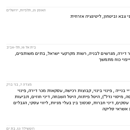
האומן 25, תלפיות, ירושלים
 צבא וביטחון, ליטיגציה אזרחית
בית אל 16, תל-אביב
כר דירה, מגרשים לבניה, רשות מקרקעי ישראל, בתים משותפים,
 ייפוי כוח מתמשך
מצדה 7, בני ברק
 בנייה , פינוי בינוי, קבוצות רכישה, עסקאות מכר דירה, פינוי
 מיסוי נדל"ן, היטל פיתוח, היטל השבחה, דיני חוזים, תביעות
י עסקים, דיני חברות, סכסוך בין בעלי מניות, ליווי עסקי, הגבלים
ות אשראי סליקה
רוטשילד 53, בת ים