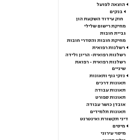
הוצאה לפועל
בנקים
חוק עידוד השקעת הון
מחיקת רישום שלילי
גביית חובות
מחיקת חובות והסדרי חובות
רשלנות רפואית
רשלנות רפואית- הריון ולידה
רשלנות רפואית - רפואת
שיניים
נזקי גוף ותאונות
תאונות דרכים
תאונות עבודה
תאונות ספורט
אובדן כושר עבודה
תאונות תלמידים
דיני תקשורת ואינטרנט
מיסים
מיסוי עירוני