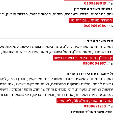
שר:
0509693015
 ושות' משרד עורכי דין
ק בתחומים: פלילי, תעבורה, מיסים, הוצאה לפועל, חדלות פירעון, דיני
הטרדה מינית
,
עבירות מין
שר:
0509691085
ידי משרד עו"ד
ק בתחומים: מקרקעין ונדל"ן, פינוי בינוי, קבוצות רכישה, עסקאות מ
ודה ושומרון, מיסוי נדל"ן, היטל השבחה, מיסוי עירוני, ירושות וצוואות,
 ונדל"ן
,
פינוי בינוי
,
קבוצות רכישה
שר:
0508004957
 - חברת עורכי דין ונוטריון
ק בתחומים: ליטיגציה, אזרחי מסחרי, דיני מקרקעין, תכנון ובניה, ליקויי
רשים לבניה ,נחלות ומשקים במושבים, רשות מקרקעי ישראל, צווי הריסה,
 ירושות וצוואות, נוטריון, דיני מכרזים והתקשרויות, חוקתי ומנהלי, רישו
נקים, ערבויות ושטרות, קניין רוחני, זכויות יוצרים, דיני בנקאות, חבר
נהלי וחוקתי
,
תמ"א 38
,
ליטיגציה
שר:
0509697230
סרי, משרד עו"ד ונוטריון