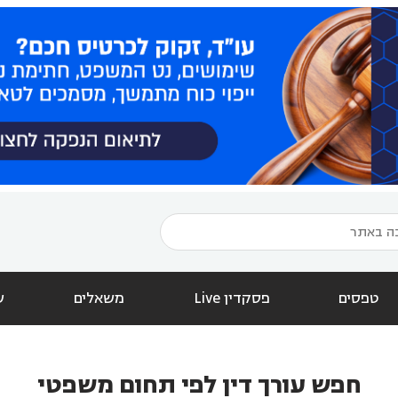
טפסים
פסקדין Live
משאלים
ש
חפש עורך דין לפי תחום משפטי