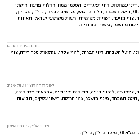
יני עמותות, דיני תאגידים, הסכמי ממון, חדלות פרעון, חוקתי
ומנהלי, ידועים בציבור, ירושות וצוואות, ליווי עסקי, ליטיגציה, ליקויי בנייה, תמ"א 38, היטל השבחה, חלוקת רכוש, מגרשים לבניה , נדל"ן, נוטריון,
סה, צווי מניעה, רשויות מקומיות, רשות מקרקעי ישראל, תאונות
 כוח מתשמך, גישור ובוררויות
מנחם בגין 11, רמת-גן
י, היטל השבחה, דיני חברות, ליווי עסקי, עסקאות מכר דירה, צווי
לאונרדו דה וינצ'י 19, תל-אביב
, ליטיגציה, ליקויי בנייה, מושבים וקיבוצים, עסקאות מכר דירה,
 הסביבה, אפוטרופסות, היטל השבחה, פינוי מושכר, צווי הריסה, רישוי עסקים, תביעות
שד' ביאליק 42, רמת השרון
, נדל"ן.