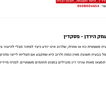
דל"ן
,
היטל השבחה
,
תכנון ובניה
שר:
0508004654
מק הירדן - פסקדין
יה משפטית כזו או אחרת, שלרוב אינו יודע כיצד לפתור מבלי להיעזר ב
פל בבעיה חשובה מאין כמוה ולרוב היא שתקבע אם תצליחו לייצר פתרון ט
צאו מאות עורכי דין מובילים במגוון תחומים משפטיים. לפניה מיידית ו