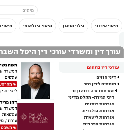
מיסוי עירוני
גילוי מרצון
מיסוי בינלאומי
מיסוי פ
עורך דין ומשרדי עורכי דין היטל השבח
משה גשיי
עורכי דין בתחום
המשרד עוס
דיני חוזים
עסקים
מומחים לדין הזר
מקרקעין
אזרחות זרה ודרכון זר
ליצירת ק
דיני הגירה- מקלט מדיני
דהן פרידמ
אזרחות רומנית
אזרחות בולגרית
עסקאות מק
אזרחות ליטאית
עירוני, מי
אזרחות ספרדית
משפט 