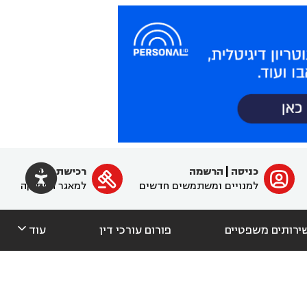

כניסה
|
הרשמה
רכישת מנוי
ﱐ

למנויים ומשתמשים חדשים
למאגר הפסיקה

ירותים משפטיים
פורום עורכי דין
עוד