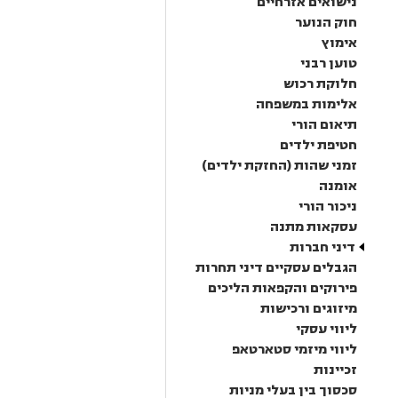
נישואים אזרחיים
חוק הנוער
אימוץ
טוען רבני
חלוקת רכוש
אלימות במשפחה
תיאום הורי
חטיפת ילדים
זמני שהות (החזקת ילדים)
אומנה
ניכור הורי
עסקאות מתנה
דיני חברות
הגבלים עסקיים דיני תחרות
פירוקים והקפאות הליכים
מיזוגים ורכישות
ליווי עסקי
ליווי מיזמי סטארטאפ
זכיינות
סכסוך בין בעלי מניות