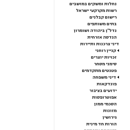
נחלות ומשקים במושבים
רשות מקרקעי ישראל
רישום קבלנים
בתים משותפים
נדל"ן ביהודה ושומרון
הנדסה אזרחית
דיני צרכנות ותיירות
קניין רוחני
זכויות יוצרים
סימני מסחר
פטנטים מתקדמים
דיני משפחה
פונדקאות
ידועים בציבור
אפוטרופסות
הסכמי ממון
מזונות
גירושין
הורות חד מינית