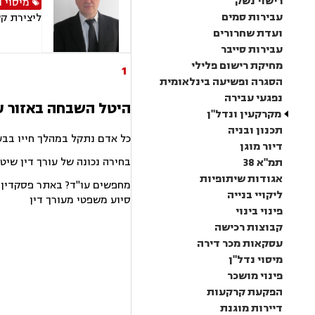
רישוי נשק
מיסוי נ
עבירות סמים
ליצירת ק
ועדת שחרורים
עבירות סייבר
מחיקת רישום פלילי
1
הסגרה ופשיעה בינלאומית
נפגעי עבירה
היטל השבחה באזור ע
מקרקעין ונדל"ן
תכנון ובניה
כל אדם נתקל במהלך חייו בבע
דיור מוגן
בחירה נכונה של עורך דין שיט
תמ"א 38
אגודות שיתופיות
מחפשים עו"ד? באתר פסקדין תמ
ליקויי בנייה
סיוע משפטי מעורך דין
פינוי בינוי
קבוצות רכישה
עסקאות מכר דירה
מיסוי נדל"ן
פינוי מושכר
הפקעת קרקעות
דיירות מוגנת