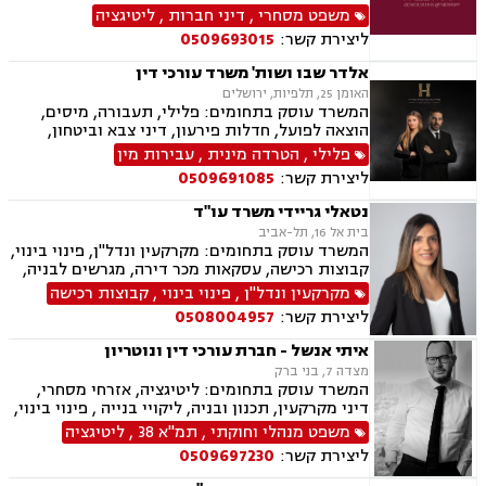
ייצוגיות, דיני ספורט, לשון הרע, תמ"א 38, עסקאות
משפט מסחרי
,
דיני חברות
,
ליטיגציה
מקרקעין, דיני חוזים, ייפוי כוח מתמשך, ירושות
ליצירת קשר:
0509693015
וצוואות, מסחר בינלאומי, משפט אזרחי, סכסוכי
שכנים, דיני עבודה, הסכמי ממון, מיסוי עירוני, מיסוי
אלדר שבו ושות' משרד עורכי דין
נדל"ן, ארנונה, היטל פיתוח, היטל השבחה, נוטריון.
האומן 25, תלפיות, ירושלים
המשרד עוסק בתחומים: פלילי, תעבורה, מיסים,
הוצאה לפועל, חדלות פירעון, דיני צבא וביטחון,
ליטיגציה אזרחית
פלילי
,
הטרדה מינית
,
עבירות מין
ליצירת קשר:
0509691085
נטאלי גריידי משרד עו"ד
בית אל 16, תל-אביב
המשרד עוסק בתחומים: מקרקעין ונדל"ן, פינוי בינוי,
קבוצות רכישה, עסקאות מכר דירה, מגרשים לבניה,
רשות מקרקעי ישראל, בתים משותפים, נדל"ן
מקרקעין ונדל"ן
,
פינוי בינוי
,
קבוצות רכישה
ביהודה ושומרון, מיסוי נדל"ן, היטל השבחה, מיסוי
ליצירת קשר:
0508004957
עירוני, ירושות וצוואות, ייפוי כוח מתמשך
איתי אנשל - חברת עורכי דין ונוטריון
מצדה 7, בני ברק
המשרד עוסק בתחומים: ליטיגציה, אזרחי מסחרי,
דיני מקרקעין, תכנון ובניה, ליקויי בנייה , פינוי בינוי,
קבוצות רכישה, עסקאות מכר דירה, פינוי מושכר,
משפט מנהלי וחוקתי
,
תמ"א 38
,
ליטיגציה
מגרשים לבניה ,נחלות ומשקים במושבים, רשות
ליצירת קשר:
0509697230
מקרקעי ישראל, צווי הריסה, מיסוי נדל"ן, היטל
פיתוח, היטל השבחה, דיני חוזים, תביעות ייצוגיות,