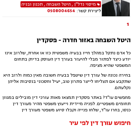
נדל"ן, נדל"ן.
מיסוי נדל"ן
,
היטל השבחה
,
תכנון ובניה
ליצירת קשר:
0508004654
1
היטל השבחה באזור חדרה - פסקדין
כל אדם נתקל במהלך חייו בבעיה משפטית כזו או אחרת, שלרוב אינו
יודע כיצד לפתור מבלי להיעזר בעורך דין העוסק בדיוק בתחום
המשפטי שהיא מציפה.
בחירה נכונה של עורך דין שיטפל בבעיה חשובה מאין כמוה ולרוב היא
שתקבע אם תצליחו לייצר פתרון טוב, יעיל וחסכוני בנסיבות אליהן
נקלעתם.
מחפשים עו"ד? באתר פסקדין תמצאו מאות עורכי דין מובילים במגוון
תחומים משפטיים. לפניה מיידית וייעוץ משפטי מהיר מעורך דין
כנסו, בחרו עו"ד, שלחו פנייה וקבלו סיוע משפטי מעורך דין
חיפוש עורך דין לפי עיר