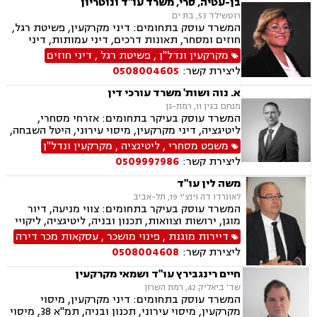
בן-עטיה, סרי, משרד עו"ד ונוטריון
ירושות וצוואות, נוטריון, דיני מכרזים והתקשרויות,
רוטשילד 53, בת ים
חוקתי ומנהלי, רישוי עסקים, דיני חברות, סכסוך בין
המשרד עוסק בתחומים: דיני מקרקעין, פשיטת רגל,
בעלי מניות, ליווי עסקי, הגבלים עסקיים, בנקים,
חוזים ומסחר, תאונות דרכים, דיני עמותות, דיני
ערבויות ושטרות, קניין רוחני, זכויות יוצרים, דיני
תאגידים, הסכמי ממון, חדלות פרעון, חוקתי ומנהלי,
מקרקעין ונדל"ן
,
פשיטת רגל
,
דיני חוזים
בנקאות, חברות אשראי סליקה
ידועים בציבור, ירושות וצוואות, ליווי עסקי,
ליצירת קשר:
0508004605
ליטיגציה, ליקויי בנייה, תמ"א 38, היטל השבחה,
חלוקת רכוש, מגרשים לבניה , נדל"ן, נוטריון,
א. נוה ושות' משרד עורכי דין
עסקאות מכר דירה, פינוי בינוי, פינוי מושכר, פירוקים
מנחם בגין 11, רמת-גן
והקפאות הליכים, צווי הריסה, צווי מניעה, רשויות
המשרד עוסק בעיקר בתחומים: אזרחי מסחרי,
מקומיות, רשות מקרקעי ישראל, תאונות עבודה,
ליטיגציה, דיני מקרקעין, מיסוי עירוני, היטל השבחה,
תאונות עקב רשלנות, תאונות ספורט, תאונות
דיני חברות, ליווי עסקי, עסקאות מכר דירה, צווי
משפט מסחרי
,
ליטיגציה
,
מקרקעין ונדל"ן
תלמידים, תכנון ובניה, ייפוי כוח מתשמך, גישור
הריסה
ובוררויות
ליצירת קשר:
0509997986
משה לין עו"ד
לאונרדו דה וינצ'י 19, תל-אביב
המשרד עוסק בעיקר בתחומים: צווי מניעה, דיור
מוגן, ירושות וצוואות, תכנון ובניה, ליטיגציה, ליקויי
בנייה, מושבים וקיבוצים, עסקאות מכר דירה, פינוי
דיירות מוגנת
,
פינוי מושכר
,
עסקאות מכר דירה
בינוי, קבוצות רכישה, תמ"א 38, דיירות מוגנת, איכות
ליצירת קשר:
0508004608
הסביבה, אפוטרופסות, היטל השבחה, פינוי מושכר,
צווי הריסה, רישוי עסקים, תביעות ירידת ערך, ייפוי
חיים רינגבירץ עו"ד ושמאי מקרקעין
כוח מתמשך, תביעות לפיצוי לפי חוק המטרו
שד' ביאליק 42, רמת השרון
המשרד עוסק בתחומים: דיני מקרקעין, מיסוי
מקרקעין, מיסוי עירוני, תכנון ובניה, תמ"א 38, מיסוי