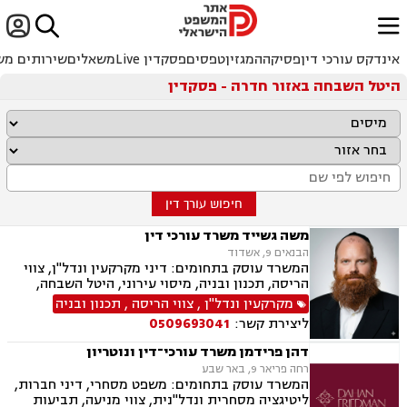


ﱐ
אינדקס עורכי דין
פסיקה
המגזין
טפסים
פסקדין Live
משאלים
שירותים מש
היטל השבחה באזור חדרה - פסקדין
חיפוש עורך דין
משה גשייד משרד עורכי דין
הבנאים 9, אשדוד
המשרד עוסק בתחומים: דיני מקרקעין ונדל"ן, צווי
הריסה, תכנון ובניה, מיסוי עירוני, היטל השבחה,
היטל פיתוח, ארנונה, רשויות מקומיות, רישוי עסקים
מקרקעין ונדל"ן
,
צווי הריסה
,
תכנון ובניה
ליצירת קשר:
0509693041
דהן פרידמן משרד עורכי־דין ונוטריון
רחה פריאר 9, באר שבע
המשרד עוסק בתחומים: משפט מסחרי, דיני חברות,
ליטיגציה מסחרית ונדל"נית, צווי מניעה, תביעות