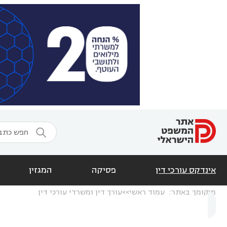

אינדקס עורכי דין
פסיקה
המגזין
מיקומך באתר:
עמוד ראשי
עורך דין ומשרדי עורכי דין