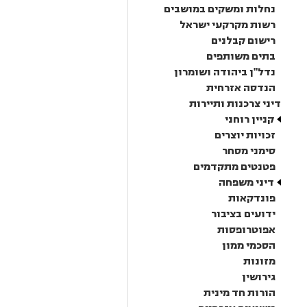
נחלות ומשקים במושבים
רשות מקרקעי ישראל
רישום קבלנים
בתים משותפים
נדל"ן ביהודה ושומרון
הנדסה אזרחית
דיני צרכנות ותיירות
קניין רוחני
זכויות יוצרים
סימני מסחר
פטנטים מתקדמים
דיני משפחה
פונדקאות
ידועים בציבור
אפוטרופסות
הסכמי ממון
מזונות
גירושין
הורות חד מינית