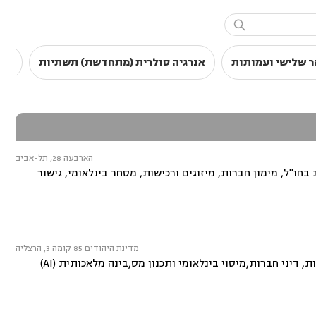

ר שלישי ועמותות
אנרגיה סולרית (מתחדשת) תשתיות
סכס
הארבעה 28, תל-אביב
חו"ל, מימון חברות, מיזוגים ורכישות, מסחר בינלאומי, גישור
מדינת היהודים 85 קומה 3, הרצליה
המשרד עוסק בתחומים: מקרקעין ונדל"ן, קניין רוחני,חברות ושותפויות בינלאומיות, דיני חברות,מיסוי בינלאומי ותכנון מס,בינה מלאכותית (AI)