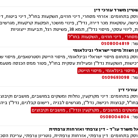
שטיין משרד עורכי דין
ק בתחומים: אזרחי מסחרי, דיני חוזים, השקעות בחו"ל, דיני ביטוח, דיני מ
ישה, עסקאות מכר דירה, נדל"ן, פינוי מושכר, הפקעת קרקעות, מגרשים
י עסקי, מיסוי נדל"ן, תמא 38, פשיטת רגל, תביעות ייצוגיות
מסחרי
,
דיני חוזים
,
השקעות בחו"ל
שר:
0508004819
ן ושות' מיסוי ישראלי ובינלאומי
ק בתחום מיסוי ישראלי ובינלאומי, מיסוי הייטק וסטרטאפים, מיסוי שוק ה
רכישות, השקעות נדל"ן ופעילות עסקית בחו"ל, פטור ממס הכנסה מטעמים
מיסוי בינלאומי
,
מיסוי הייטק
שר:
0509693098
ורכי דין
ו"ל, קבוצות רכישה, נדל"ן, מגרשים לבניה , רישום קבלנים, נדל"ן ביהוד
ומשקים במושבים
,
מקרקעין ונדל"ן
,
מושבים וקיבוצים
שר:
0508004804
אל משרד עו"ד - דין צרפתי ואזרחות צרפתית
ק בתחומים: דין צרפתי, אזרחות צרפתית, נוטריון צרפתי, עריכת הסכמ