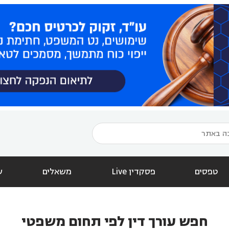
טפסים
פסקדין Live
משאלים
ש
חפש עורך דין לפי תחום משפטי