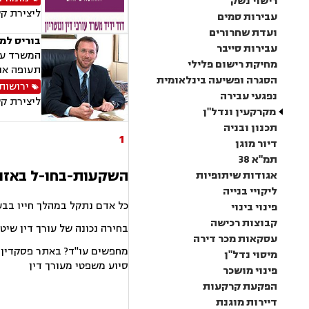
רישוי נשק
ליצירת ק
עבירות סמים
ועדת שחרורים
בוריס למפ
עבירות סייבר
המשרד עוס
מחיקת רישום פלילי
תעופה אוו
הסגרה ופשיעה בינלאומית
ירושות 
נפגעי עבירה
ליצירת ק
מקרקעין ונדל"ן
תכנון ובניה
1
דיור מוגן
תמ"א 38
השקעות-בחו-ל באזור
אגודות שיתופיות
ליקויי בנייה
כל אדם נתקל במהלך חייו בבע
פינוי בינוי
קבוצות רכישה
בחירה נכונה של עורך דין שיט
עסקאות מכר דירה
מחפשים עו"ד? באתר פסקדין תמ
מיסוי נדל"ן
סיוע משפטי מעורך דין
פינוי מושכר
הפקעת קרקעות
דיירות מוגנת