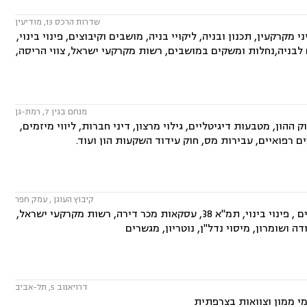
שדרות הרכס 13, מודיעין
קרקעין, תכנון ובניה, ליקויי בניה, מושבים וקיבוצים, פינוי בינוי,
 לבניה,נחלות ומשקים במושבים, רשות מקרקעי ישראל, צווי הריסה,
מנחם בגין 7, רמת-גן
הון, מטבעות דיגיטליים, גילוי מרצון, דיני חברות, ליווי מיזמים,
 רפואיים, עבירות מס, חוק עידוד השקעות הון ועוד.
קיבוץ העוגן , עמק חפר
המשרד עוסק בתחומים: דיני מקרקעין, נחלות ומשקים במושבים, מושבים וקיבוצים , פינוי בינוי, תמ"א 38, עסקאות מכר דירה, רשות מקרקעי ישראל,
ה ושומרון, מיסוי נדל"ן, נוטריון, מגשרים
דרויאנוב 5, תל-אביב
י ממון וצוואות בצרפתית