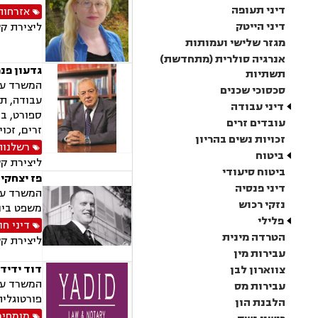
דיני תעופה
אזרחות
דיני הייטק
ליצירת ק
מגזר שלישי ועמותות
אנרגיה סולרית (מתחדשת)
גדעון פנר
תשתיות
המשרד עוס
סכסוכי שכנים
עבודה, תא
דיני עבודה
ספורט, בר
עובדים זרים
זרים, זכוי
זכויות נשים בהריון
רשלנות
ביטוח
ליצירת ק
ביטוח סיעודי
פז יצחקי 
דיני פנסיה
המשרד עוס
נזקי רכוש
משפט בינ
פלילי
דיני חו
הטרדה מינית
ליצירת ק
עבירות מין
דוד ידיד 
צווארון לבן
המשרד עוס
עבירות מס
פורטוגלית
הלבנת הון
מומחים