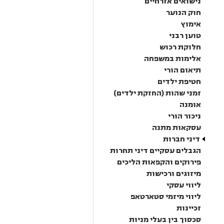
נישואים אזרחיים
חוק הנוער
אימוץ
טוען רבני
חלוקת רכוש
אלימות במשפחה
תיאום הורי
חטיפת ילדים
זמני שהות (החזקת ילדים)
אומנה
ניכור הורי
עסקאות מתנה
דיני חברות
הגבלים עסקיים דיני תחרות
פירוקים והקפאות הליכים
מיזוגים ורכישות
ליווי עסקי
ליווי מיזמי סטארטאפ
זכיינות
סכסוך בין בעלי מניות