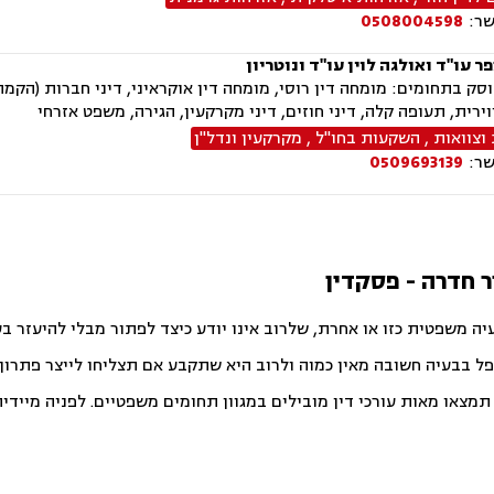
שר:
0508004598
ר עו"ד ואולגה לוין עו"ד ונוטריון
ק בתחומים: מומחה דין רוסי, מומחה דין אוקראיני, דיני חברות (הקמה
ירית, תעופה קלה, דיני חוזים, דיני מקרקעין, הגירה, משפט אזרחי
וצוואות
,
השקעות בחו"ל
,
מקרקעין ונדל"ן
שר:
0509693139
 חדרה - פסקדין
יה משפטית כזו או אחרת, שלרוב אינו יודע כיצד לפתור מבלי להיעזר ב
פל בבעיה חשובה מאין כמוה ולרוב היא שתקבע אם תצליחו לייצר פתרון ט
צאו מאות עורכי דין מובילים במגוון תחומים משפטיים. לפניה מיידית ו