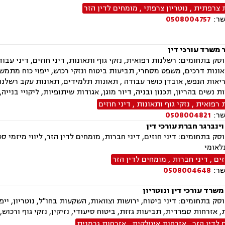
 צרפתית
,
נוטריון צרפתי
,
מומחים לדין הזר
שר:
0508004757
 משרד עורכי דין
ק בתחומים: רשלנות רפואית, נזקי גוף ותאונות, דיני חוזים, דיני עבודה
ונות דרכים, משפט מסחרי, תביעות ביטוח ונזקי רכוש, ייפוי כוח מתמשך,
יאות הנפש, אובדן כושר עבודה , תאונות תלמידים, תאונות עקב רשלנות
ות נשים בהריון, תכנון ובניה, דיור מוגן, אגודות שיתופיות, ליקויי בנייה,
 רפואית
,
נזקי גוף ותאונות
,
דיני חוזים
שר:
0508004821
וינברגר חברת עורכי דין
ק בתחומים: דיני חוזים, דיני חברות, מומחים לדין הזר, ליווי מיזמי סט
לאומי
זים
,
דיני חברות
,
מומחים לדין הזר
שר:
0508004648
משרד עורכי דין ונוטריון
ק בתחומים: דיני ביטוח, ירושות וצוואות, השקעות בחו"ל, נוטריון, ייפו
, אזרחות ספרדית, תביעות גזזת, ביטוח סיעודי, נזיקין, נזקי גוף ורכו
 לדין הזר
,
אזרחות איטלקית
,
אזרחות גרמנית