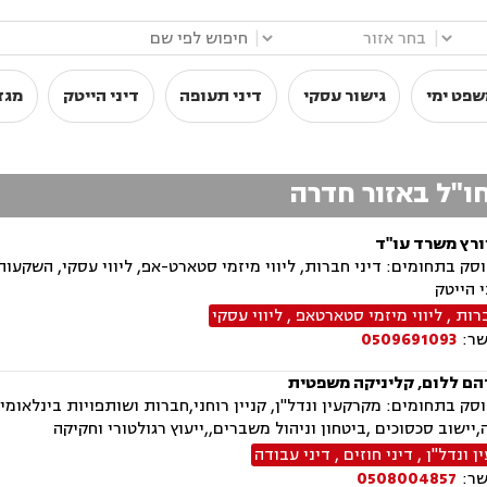
|
|
שפט ימי
גישור עסקי
דיני תעופה
דיני הייטק
מגז
ו"ל באזור חדרה
ורץ משרד עו"ד
ק בתחומים: דיני חברות, ליווי מיזמי סטארט-אפ, ליווי עסקי, השקעות ב
י הייטק
ברות
,
ליווי מיזמי סטארטאפ
,
ליווי עסקי
שר:
0509691093
הם ללום, קליניקה משפטית
ה,יישוב סכסוכים ,ביטחון וניהול משברים,,ייעוץ רגולטורי וחקיקה
 ונדל"ן
,
דיני חוזים
,
דיני עבודה
שר:
0508004857