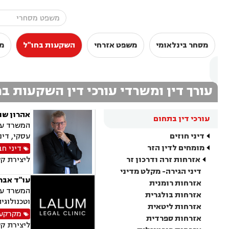
מסחר בינלאומי
משפט אזרחי
השקעות בחו"ל
מ
עורך דין ומשרדי עורכי דין השקעות בח
אהרון שו
עורכי דין בתחום
המשרד עוס
דיני חוזים
עסקי, דינ
מומחים לדין הזר
דיני ח
אזרחות זרה ודרכון זר
ליצירת ק
דיני הגירה- מקלט מדיני
עו"ד אבר
אזרחות רומנית
אזרחות בולגרית
וטכנולוגי
אזרחות ליטאית
מקרקעין
אזרחות ספרדית
ליצירת ק