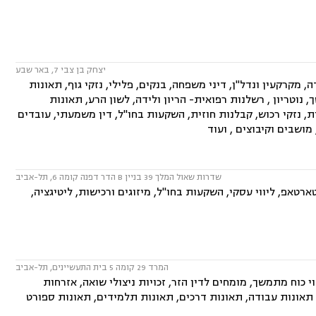
יצחק בן צבי 7, באר שבע
, מקרקעין ונדל"ן, דיני משפחה, בנקים, פלילי, נזקי גוף, תאונות
 נוטריון , רשלנות רפואית- הריון ולידה, לשון הרע, תאונות
, נזקי רכוש, קבלנות חוזית, השקעות בחו"ל, דין משמעתי, עובדים
 מושבים וקיבוצים , ועוד
שדרות שאול המלך 39 בניין B הדר דפנה קומה 6, תל-אביב
ארטאפ, ליווי עסקי, השקעות בחו"ל, מיזוגים ורכישות, ליטיגציה,
המרד 29 קומה 5 בית התעשיינים, תל-אביב
י כוח מתמשך, מומחים לדין הזר, זכויות ניצולי שואה, אזרחות
ש, תאונות עבודה, תאונות דרכים, תאונות תלמידים, תאונות ספורט