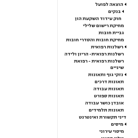
הוצאה לפועל
בנקים
חוק עידוד השקעת הון
מחיקת רישום שלילי
גביית חובות
מחיקת חובות והסדרי חובות
רשלנות רפואית
רשלנות רפואית- הריון ולידה
רשלנות רפואית - רפואת
שיניים
נזקי גוף ותאונות
תאונות דרכים
תאונות עבודה
תאונות ספורט
אובדן כושר עבודה
תאונות תלמידים
דיני תקשורת ואינטרנט
מיסים
מיסוי עירוני