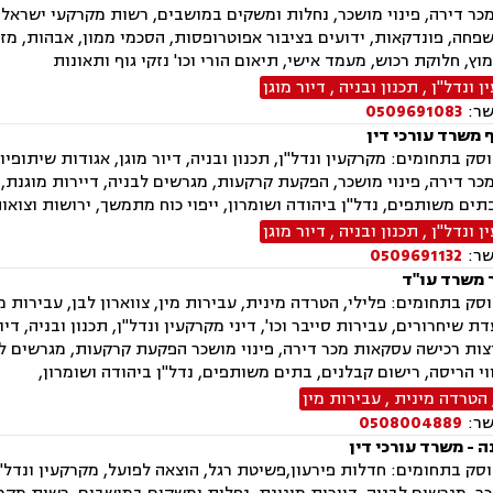
ר דירה, פינוי מושכר, נחלות ומשקים במושבים, רשות מקרקעי ישראל, צ
פחה, פונדקאות, ידועים בציבור אפוטרופסות, הסכמי ממון, אבהות, מזונ
מוץ, חלוקת רכוש, מעמד אישי, תיאום הורי וכו' נזקי גוף ותאונות
 ונדל"ן
,
תכנון ובניה
,
דיור מוגן
שר:
0509691083
 משרד עורכי דין
ק בתחומים: מקרקעין ונדל"ן, תכנון ובניה, דיור מוגן, אגודות שיתופיות, 
ר דירה, פינוי מושכר, הפקעת קרקעות, מגרשים לבניה, דיירות מוגנת,
תים משותפים, נדל"ן ביהודה ושומרון, ייפוי כוח מתמשך, ירושות וצואו
 ונדל"ן
,
תכנון ובניה
,
דיור מוגן
שר:
0509691132
 משרד עו"ד
ק בתחומים: פלילי, הטרדה מינית, עבירות מין, צווארון לבן, עבירות מ
ת שיחרורים, עבירות סייבר וכו', דיני מקרקעין ונדל"ן, תכנון ובניה, דיו
וצות רכישה עסקאות מכר דירה, פינוי מושכר הפקעת קרקעות, מגרשים ל
וי הריסה, רישום קבלנים, בתים משותפים, נדל"ן ביהודה ושומרון,
הטרדה מינית
,
עבירות מין
שר:
0508004889
ה - משרד עורכי דין
ק בתחומים: חדלות פירעון,פשיטת רגל, הוצאה לפועל, מקרקעין ונדל"ן,