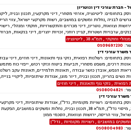
 - חברת עורכי דין ונוטריון
ק בתחומים: ליטיגציה, אזרחי מסחרי, דיני מקרקעין, תכנון ובניה, ליקויי
רשים לבניה ,נחלות ומשקים במושבים, רשות מקרקעי ישראל, צווי הריסה,
 ירושות וצוואות, נוטריון, דיני מכרזים והתקשרויות, חוקתי ומנהלי, רישו
נקים, ערבויות ושטרות, קניין רוחני, זכויות יוצרים, דיני בנקאות, חבר
נהלי וחוקתי
,
תמ"א 38
,
ליטיגציה
שר:
0509697230
 משרד עורכי דין
ק בתחומים: רשלנות רפואית, נזקי גוף ותאונות, דיני חוזים, דיני עבודה
ונות דרכים, משפט מסחרי, תביעות ביטוח ונזקי רכוש, ייפוי כוח מתמשך,
יאות הנפש, אובדן כושר עבודה , תאונות תלמידים, תאונות עקב רשלנות
ות נשים בהריון, תכנון ובניה, דיור מוגן, אגודות שיתופיות, ליקויי בנייה,
 רפואית
,
נזקי גוף ותאונות
,
דיני חוזים
שר:
0508004821
משרד עורכי דין
ק בתחומים: רשויות מקומיות, נדל"ן, אגודות שיתופיות, דיני מקרקעין, 
ובוררויות, מיסוי נדל"ן, תמ"א 38, תכנון ובניה, נחלות ומשקי
ראל, צווי הריסה, ירושות וצוואות, הסכמי ממון
ומשקים במושבים
,
רשויות מקומיות
,
נדל"ן
שר:
0508004983