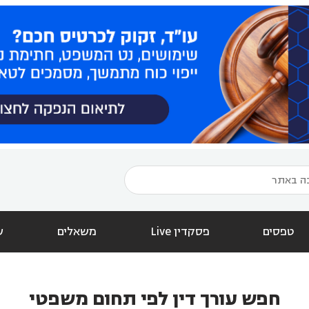
טפסים
פסקדין Live
משאלים
ש
חפש עורך דין לפי תחום משפטי