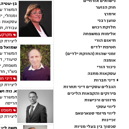
נישואים אזרחיים
בן-עטיה, 
חוק הנוער
המשרד עוס
אימוץ
טוען רבני
עסקאות מכ
חלוקת רכוש
עבודה, תא
אלימות במשפחה
מקרקעין
תיאום הורי
ליצירת ק
חטיפת ילדים
שמואל פז 
המשרד עוס
זמני שהות (החזקת ילדים)
סיעודי, די
אומנה
משפחה, יד
ניכור הורי
פש"ר, חדלו
עסקאות מתנה
דיני חו
דיני חברות
ליצירת ק
הגבלים עסקיים דיני תחרות
א. נוה וש
פירוקים והקפאות הליכים
המשרד עוס
מיזוגים ורכישות
הריסה
ליווי עסקי
משפט 
ליווי מיזמי סטארטאפ
ליצירת ק
זכיינות
סכסוך בין בעלי מניות
משה לין 