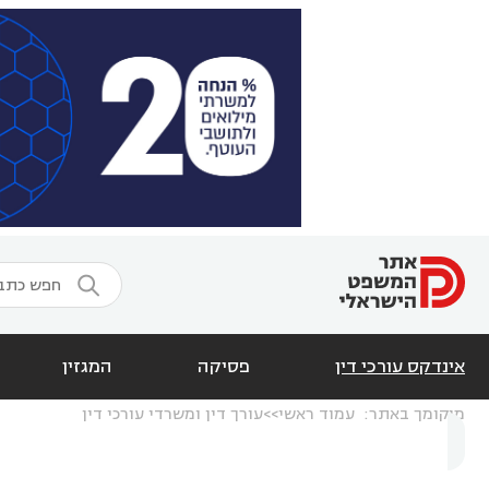

אינדקס עורכי דין
פסיקה
המגזין
מיקומך באתר:
עמוד ראשי
עורך דין ומשרדי עורכי דין