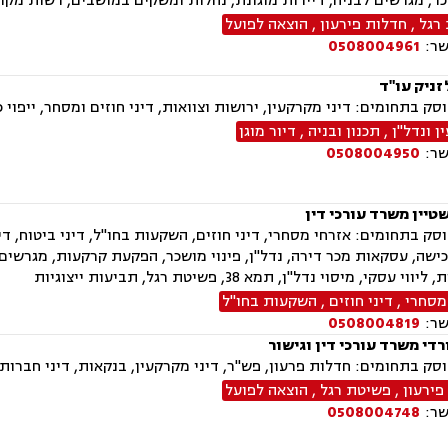
כר, מגרשים לבניה, דיירות מוגונת, נחלות ומשקים במושבים, רשות מקרק
רגל
,
חדלות פירעון
,
הוצאה לפועל
שר:
0508004961
זניק עו"ד
ק בתחומים: דיני מקרקעין, ירושות וצוואות, דיני חוזים ומסחר, ייפוי
 ונדל"ן
,
תכנון ובניה
,
דיור מוגן
שר:
0508004950
שטיין משרד עורכי דין
ק בתחומים: אזרחי מסחרי, דיני חוזים, השקעות בחו"ל, דיני ביטוח, דיני מ
ישה, עסקאות מכר דירה, נדל"ן, פינוי מושכר, הפקעת קרקעות, מגרשים
י עסקי, מיסוי נדל"ן, תמא 38, פשיטת רגל, תביעות ייצוגיות
מסחרי
,
דיני חוזים
,
השקעות בחו"ל
שר:
0508004819
ורדי משרד עורכי דין וגישור
חומים: חדלות פרעון, פש"ר, דיני מקרקעין, בנקאות, דיני חברות, נדל"ן, תמ"א 38, מיוסי מקרקעין, ל
פירעון
,
פשיטת רגל
,
הוצאה לפועל
שר:
0508004748