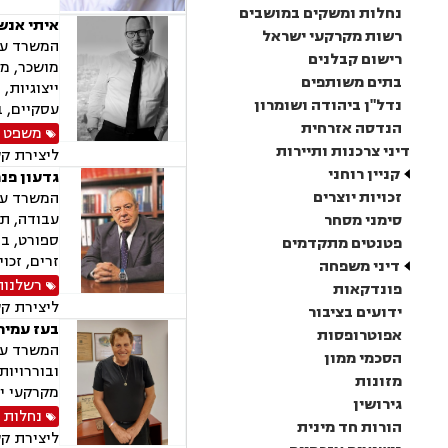
נחלות ומשקים במושבים
איתי אנשל
רשות מקרקעי ישראל
המשרד עוס
רישום קבלנים
מושכר, מג
בתים משותפים
ייצוגיות,
נדל"ן ביהודה ושומרון
עסקיים, ב
הנדסה אזרחית
משפט מ
דיני צרכנות ותיירות
ליצירת ק
קניין רוחני
גדעון פנר
זכויות יוצרים
המשרד עוס
עבודה, תא
סימני מסחר
ספורט, בר
פטנטים מתקדמים
זרים, זכוי
דיני משפחה
רשלנות
פונדקאות
ליצירת ק
ידועים בציבור
בעז עמיר 
אפוטרופסות
המשרד עוס
הסכמי ממון
מזונות
מקרקעי יש
גירושין
נחלות 
הורות חד מינית
ליצירת ק