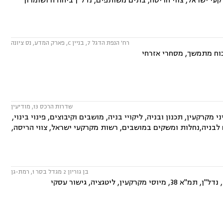
עי ישראל, צווי הריסה, בתים משותפים, נדל"ן ביהודה ושומרון
רח' הנפת הדגל 7, בניין C, פארק המדע, נס ציונה
 כוח מתמשך, מסחרי אזרחי
שדרות הרכס 13, מודיעין
קרקעין, תכנון ובניה, ליקויי בניה, מושבים וקיבוצים, פינוי בינוי,
 לבניה,נחלות ומשקים במושבים, רשות מקרקעי ישראל, צווי הריסה,
בן גוריון 2 מגדל בסר 1, רמת-גן
יטגציה, גישור עסקי