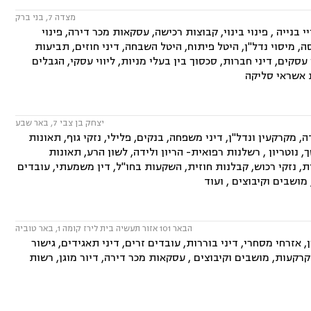
מצדה 7, בני ברק
 בנייה , פינוי בינוי, קבוצות רכישה, עסקאות מכר דירה, פינוי
 מיסוי נדל"ן, היטל פיתוח, היטל השבחה, דיני חוזים, תביעות
י עסקים, דיני חברות, סכסוך בין בעלי מניות, ליווי עסקי, הגבלים
ות אשראי סליקה
יצחק בן צבי 7, באר שבע
, מקרקעין ונדל"ן, דיני משפחה, בנקים, פלילי, נזקי גוף, תאונות
 נוטריון , רשלנות רפואית- הריון ולידה, לשון הרע, תאונות
, נזקי רכוש, קבלנות חוזית, השקעות בחו"ל, דין משמעתי, עובדים
 מושבים וקיבוצים , ועוד
הבאר 101 אזור תעשיה בית לירז קומה 1, באר טוביה
אזרחי מסחרי, דיני בוררות, עובדים זרים, דיני תאגידים, גישור
ם במושבים, הפקעת קרקעות, מושבים וקיבוצים , עסקאות מכר דירה, דיור מוגן, רשות