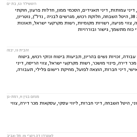
רוטשילד 53, בת ים
יני עמותות, דיני תאגידים, הסכמי ממון, חדלות פרעון, חוקתי
ומנהלי, ידועים בציבור, ירושות וצוואות, ליווי עסקי, ליטיגציה, ליקויי בנייה, תמ"א 38, היטל השבחה, חלוקת רכוש, מגרשים לבניה , נדל"ן, נוטריון,
סה, צווי מניעה, רשויות מקומיות, רשות מקרקעי ישראל, תאונות
 כוח מתשמך, גישור ובוררויות
זהבית 13, יבנה
בודה, זכויות נשים בהריון, תביעות ביטוח ונזקי רכוש, ביטוח
ת מכר דירה, פינוי מושכר, רשות מקרקעי ישראל, צווי הריסה, דיני
ישי, דיני חברות, הוצאה לפועל, מחיקת רישום פלילי, תעבורה,
מנחם בגין 11, רמת-גן
י, היטל השבחה, דיני חברות, ליווי עסקי, עסקאות מכר דירה, צווי
לאונרדו דה וינצ'י 19, תל-אביב