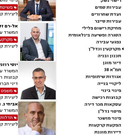
פינוי מוש
רישוי נשק
עבירות סמים
פשיטת 
ליצירת ק
ועדת שחרורים
עבירות סייבר
אל-רם זל
מחיקת רישום פלילי
המשרד עוס
הסגרה ופשיעה בינלאומית
מקרקעין
נפגעי עבירה
ליצירת ק
מקרקעין ונדל"ן
תכנון ובניה
דיור מוגן
יוסי רוזנ
תמ"א 38
המשרד עוס
אגודות שיתופיות
קבוצות רכ
ליקויי בנייה
דיני חברות, ליוו
פינוי בינוי
משפט 
קבוצות רכישה
ליצירת ק
אביחי נ. 
עסקאות מכר דירה
המשרד עוסק בת
מיסוי נדל"ן
חדלות 
פינוי מושכר
ליצירת ק
הפקעת קרקעות
דיירות מוגנת