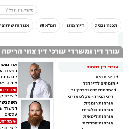
תכנון ובניה
דיור מוגן
תמ"א 38
אגודות שיתופי
עורך דין ומשרדי עורכי דין צווי הריסה
אור נפש 
עורכי דין בתחום
המשרד עוס
דיני חוזים
קבוצות רכ
צווי הריס
מומחים לדין הזר
דיני חו
אזרחות זרה ודרכון זר
ליצירת ק
דיני הגירה- מקלט מדיני
משה גשיי
אזרחות רומנית
המשרד עוס
אזרחות בולגרית
עסקים
אזרחות ליטאית
מקרקעין
אזרחות ספרדית
ליצירת ק