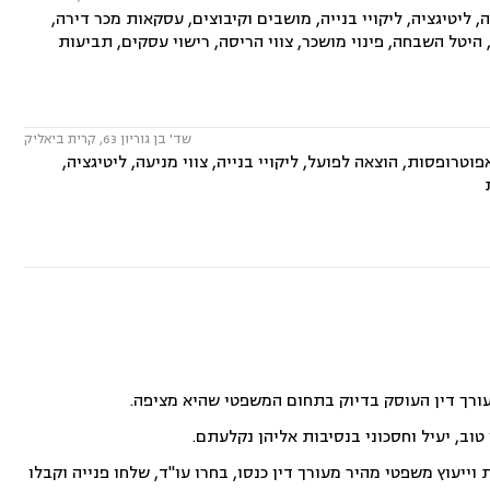
, ליטיגציה, ליקויי בנייה, מושבים וקיבוצים, עסקאות מכר דירה,
 הסביבה, אפוטרופסות, היטל השבחה, פינוי מושכר, צווי הריסה, רישוי עסקים, תביעות
שד' בן גוריון 63, קרית ביאליק
טרופסות, הוצאה לפועל, ליקויי בנייה, צווי מניעה, ליטיגציה,
עורך דין העוסק בדיוק בתחום המשפטי שהיא מציפה.
וב, יעיל וחסכוני בנסיבות אליהן נקלעתם.
ייעוץ משפטי מהיר מעורך דין כנסו, בחרו עו"ד, שלחו פנייה וקבלו