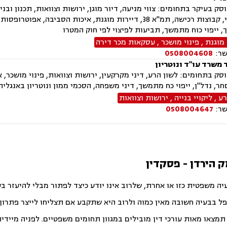
ק בעיקר בתחומים: צווי מניעה, דיור מוגן, ירושות וצוואות, תכנון ובניה
פינוי בינוי, קבוצות רכישה, תמ"א 38, דיירות מוגנת, איכות
, ייפוי כוח מתמשך, תביעות לפיצוי לפי חוק המטרו
 מוגנת
,
פינוי מושכר
,
עסקאות מכר דירה
שר:
0508004608
 משרד עו"ד ונוטריון
ק בתחומים: לשון הרע, דיני מקרקעין, ירושות וצוואות, פינוי מושכר, אפו
חר, נדל"ן, ייפוי כח מתמשך, דיני משפחה, הסכמי ממון ונוטריון באנגלית
רע
,
ליקויי בנייה
,
ירושות וצוואות
שר:
0508004647
ק הירדן - פסקדין
יה משפטית כזו או אחרת, שלרוב אינו יודע כיצד לפתור מבלי להיעזר ב
פל בבעיה חשובה מאין כמוה ולרוב היא שתקבע אם תצליחו לייצר פתרון ט
צאו מאות עורכי דין מובילים במגוון תחומים משפטיים. לפניה מיידית ו