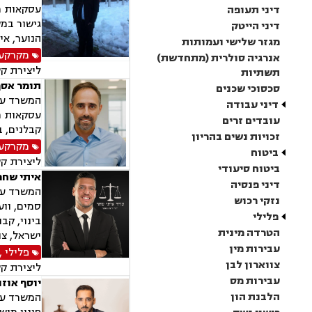
עסקאות מכ
דיני תעופה
גישור במש
דיני הייטק
הנוער, אי
מגזר שלישי ועמותות
מקרקעין
אנרגיה סולרית (מתחדשת)
ליצירת ק
תשתיות
תומר אסף
סכסוכי שכנים
המשרד עוס
דיני עבודה
עסקאות מכ
עובדים זרים
קבלנים, ב
זכויות נשים בהריון
מקרקעין
ביטוח
ליצירת ק
ביטוח סיעודי
איתי שחר
דיני פנסיה
המשרד עוס
נזקי רכוש
סמים, וועד
פלילי
בינוי, קב
הטרדה מינית
ישראל, צו
עבירות מין
פלילי
,
צווארון לבן
ליצירת ק
עבירות מס
יוסף אוזנ
הלבנת הון
המשרד עוס