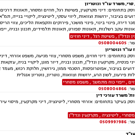
סרי, משרד עו"ד ונוטריון
ק בתחומים: דיני מקרקעין, פשיטת רגל, חוזים ומסחר, תאונות דרכים, ד
ר דירה, פינוי בינוי, פינוי מושכר, פירוקים והקפאות הליכים, צווי הרי
ונות עקב רשלנות, תאונות ספורט, תאונות תלמידים, תכנון ובניה, ייפוי
 ונדל"ן
,
פשיטת רגל
,
דיני חוזים
שר:
0508004605
עו"ד ונוטריון
ק בתחומים: דיני חוזים, משפט מסחרי, צווי מניעה, משפט אזרחי, דיני ע
ני פנסיה, מקרקעין ונדל"ן, תכנון ובניה, דיור מוגן, ליקויי בניה, עזקאו
ועים בציבור, אפוטרופסות, הסכמי ממון, גירושין, חלוקת רכוש, מעמד א
ת פירעון, לשון הרע, ירושות וצוואות, נוטריון, נוטריון אנגלית
זים
,
ייפוי כוח מתמשך
,
משפט מסחרי
שר:
0508004866
ות' משרד עורכי דין
ק בעיקר בתחומים: אזרחי מסחרי, ליטיגציה, דיני מקרקעין, מיסוי עירונ
מסחרי
,
ליטיגציה
,
מקרקעין ונדל"ן
שר:
0509997986
עו"ד