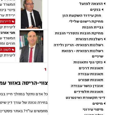
הוצאה לפועל
המשרד עוס
בנקים
ירידת ערך
חוק עידוד השקעת הון
מחיקת רישום שלילי
דיירות
ליצירת ק
גביית חובות
חגי אורגד
מחיקת חובות והסדרי חובות
המשרד עוס
רשלנות רפואית
חוזים ומס
רשלנות רפואית- הריון ולידה
לשון ה
רשלנות רפואית - רפואת
ליצירת ק
שיניים
נזקי גוף ותאונות
תאונות דרכים
1
תאונות עבודה
תאונות ספורט
צווי-הריסה באזור עמ
אובדן כושר עבודה
תאונות תלמידים
כל אדם נתקל במהלך חייו בבע
דיני תקשורת ואינטרנט
בחירה נכונה של עורך דין שיט
מיסים
מיסוי עירוני
מחפשים עו"ד? באתר פסקדין תמ