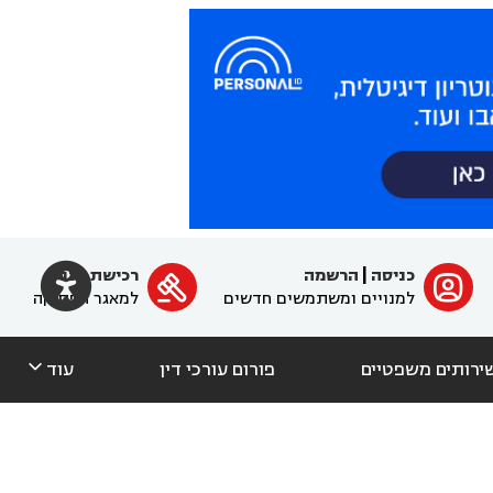

כניסה
|
הרשמה
רכישת מנוי
ﱐ

למנויים ומשתמשים חדשים
למאגר הפסיקה

ירותים משפטיים
פורום עורכי דין
עוד