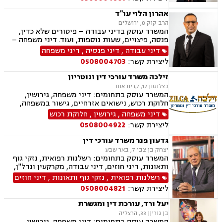
אהרון הלוי עו"ד
הרב קוק 8, ירושלים
המשרד עוסק בדיני עבודה – פיטורים שלא כדין,
פנסה, פיצויים, שעות נוספות, ועוד. דיני משפחה –
גירושין, משמורת, הסדרי ראייה, מזונות, ועוד.
דיני עבודה
,
דיני פנסיה
,
דיני משפחה
ליצירת קשר:
0508004703
זילכה משרד עורכי דין ונוטריון
כצלנסון 12, קרית אונו
המשרד עוסק בתחומים: דיני משפחה, גירושין,
חלוקת רכוש, נישואים אזרחיים, גישור במשפחה,
ירושות וצוואות, הסכמי ממון, אפוטרופסות,
דיני משפחה
,
גירושין
,
חלוקת רכוש
משמורת, מזונות, ייפוי כוח מתמשך, דיני עבודה,
ליצירת קשר:
0508004922
דיני מקרקעין, תמ"א 38, מגרשים לבניה , הפקעת
קרקעות, פינוי בינוי, תכנון ובניה, עסקאות מכר דירה,
גדעון פנר משרד עורכי דין
ליקויי בנייה, מיסוי נדל"ן, נדל"ן, נזיקין, לשון הרע,
יצחק בן צבי 7, באר שבע
תאונות דרכים, תאונות עבודה, דיני חברות, ליווי
המשרד עוסק בתחומים: רשלנות רפואית, נזקי גוף
עסקי, ליווי מיזמי סטארטאפ, קניין רוחני, רשלנות
ותאונות, דיני חוזים, דיני עבודה, מקרקעין ונדל"ן,
רפואית, רשלנות רפואית - רפואת שיניים, משרד
דיני משפחה, בנקים, פלילי, נזקי גוף, תאונות עבודה,
רשלנות רפואית
,
נזקי גוף ותאונות
,
דיני חוזים
הביטחון, נכי צה"ל, משפט צבאי
תאונות דרכים, משפט מסחרי, תביעות ביטוח ונזקי
ליצירת קשר:
0508004821
רכוש, ייפוי כוח מתמשך, נוטריון , רשלנות רפואית-
הריון ולידה, לשון הרע, תאונות ספורט, בריאות
יעל ורד, עורכת דין ומגשרת
הנפש, אובדן כושר עבודה , תאונות תלמידים,
בן גוריןן 33, הרצליה
תאונות עקב רשלנות, נזקי רכוש, קבלנות חוזית,
המשרד עוסק בתחומים: דיני משפחה, גירושין,