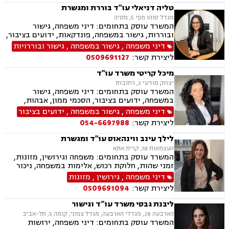
טליה דניאלי עו"ד בוררת ומגשרת
מגדל סוהו מפי 5, נתניה
המשרד עוסק בתחומים: דיני משפחה, גישור
ובוררות, גישור במשפחה, פונדקאות, ידועים בציבור,
אפוטרופסות, הסכמי ממון, אבהות, מזונות, משמורת,
דיני משפחה
,
גישור במשפחה
,
גישור ובוררויות
גירושין, הורות חד מינית, נישואים אזרחיים, אימוץ,
ליצירת קשר:
0509691127
חלוקת רכוש, מעמד אישי, תיאום הורי, חטיפת ילדים,
זמני שהות, אומנה, ניכור הורי, ייפוי כוח מתמשך,
מיכל קריטי משרד עו"ד
ירושות וצוואות, אגודות שיתופיות, - מושבים
יצחק מודעי 2, רחובות
וקיבוצים, הסדרת נחלות, פרצלציות, סכסוכי ירושה,
המשרד עוסק בתחומים: דיני משפחה, גישור
הסכמים משפחתיים, ליטיגציה, דיני עמותות.
במשפחה, ידועים בציבור, הסכמי ממון, אבהות,
מזונות, משמורת משותפת, גירושין, הורות חד
דיני משפחה
,
גישור במשפחה
,
ידועים בציבור
מינית, נשואים אזרחיים, חלקות רכוש, מעמד אישי,
ליצירת קשר:
054-6697988
ניכור הורי, ייפוי כוח מתמשך, ירושות וצוואות,
אלימות במשפחה, דיני חוזים, פינוי מושכר
לילך עינב ווינהאוס עו"ד ומגשרת
העצמאות 18, קרית אתא
המשרד עוסק בתחומים: משפחה וגירושין, מזונות,
זמני שהות, חלוקת רכוש, אלימות במשפחה, ניכור
הורי, גישור במשפחה, פירוק שיתוף, מעמד אישי,
דיני משפחה
,
גירושין
,
מזונות
ליטיגציה, צווי מניעה, הסכמי ממון, אחריות הורית,
ליצירת קשר:
0509691094
קביעת גיל, אפוטרופסות, צוואות וירושות, ייפוי כוח
מתמשך, סכסוכי שכנים, חוזים והסכמים, פינוי
ליבנת גבסי משרד עו”ד וגישור
מושכר, לשון הרע, אסטרטגיה משפטית.
הארבעה 28, מגדלי הארבעה, מגדל צפוני, קומה 5, תל-אביב
המשרד עוסק בתחומים: דיני משפחה, ירושות