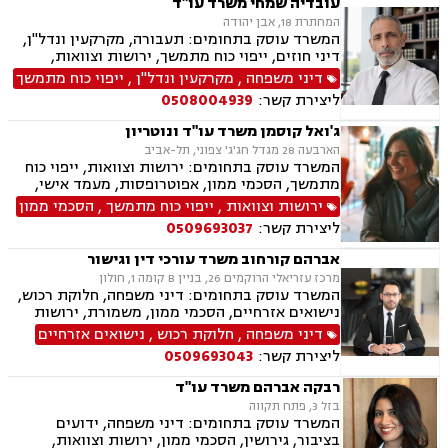
עובדיה שמחי משרד עו"ד
המחתרת 18, אבן יהודה
המשרד עוסק בתחומים: תעבורה, מקרקעין ונדל"ן,
דיני חוזים, ייפוי כוח מתמשך, ירושות וצוואות,
הסכמי ממון, אלימות במשפחה, מחיקת רישום פלילי
דיני משפחה
,
מקרקעין ונדל"ן
,
ייפוי כוח מתמשך
ליצירת קשר:
0508004939
ג'ואל קוסמן משרד עו"ד ונוטריון
הארבעה 28 מגדל חג'ג' צפוני, תל-אביב
המשרד עוסק בתחומים: ירושות וצוואות, ייפוי כוח
מתמשך, הסכמי ממון, אפוטרופסות, מעמד אישי,
ידועים בציבור, אבהות, חלוקת רכוש, דיני עליה, דיני
ירושות וצוואות
,
ייפוי כוח מתמשך
,
הסכמי ממון
מקרקעין, עסקאות מכר דירה מקבלן או יד שניה,
ליצירת קשר:
0509693037
מיסוי מקרקעין, נוטריון עברית צרפתית אנגלית.
אברהם קורחוב משרד עורכי דין וגישור
מרכז עזריאלי הרוקמים 26, בניין B קומה 1, חולון
המשרד עוסק בתחומים: דיני משפחה, חלוקת רכוש,
נישואים אזרחיים, הסכמי ממון, משמורת, ירושות
וצוואות, גירושין, זמני שהות, מזונות, ידועים בציבור,
דיני משפחה
,
חלוקת רכוש
,
נישואים אזרחיים
גישור ובוררות, גישור במשפחה, תיאום הורי, ניכור
ליצירת קשר:
0509693043
הורי, כתובה, אבהות, מעמד אישי, עסקאות מתנה.
רבקה אברהם משרד עו"ד
בזל 3, פתח תקווה
המשרד עוסק בתחומים: דיני משפחה, ידועים
בציבור, גירושין, הסכמי ממון, ירושות וצוואות,