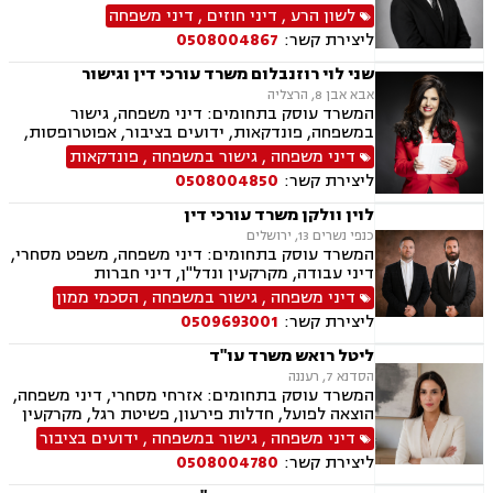
וצוואת, הסכמי ממון, ייפוי כוח מתמשך, חלוקת רכוש,
לשון הרע
,
דיני חוזים
,
דיני משפחה
ידועים בציבור, אפוטרופסות, צווי הרחקה, הגנת
ליצירת קשר:
0508004867
הפרטיות, פינוי מושכר, מקרקעין ונדל"ן, עסקאות
מכר דירה.
שני לוי רוזנבלום משרד עורכי דין וגישור
אבא אבן 8, הרצליה
המשרד עוסק בתחומים: דיני משפחה, גישור
במשפחה, פונדקאות, ידועים בציבור, אפוטרופסות,
הסכמי ממון, אבהות, מזונות, משמורת, גירושין,
דיני משפחה
,
גישור במשפחה
,
פונדקאות
הורות חד מינית, נישואים אזרחיים, חוק הנוער,
ליצירת קשר:
0508004850
אימוץ, חלוקת רכוש, מעמד אישי, תיאום הורי, חטיפת
ילדים, זמני שהות (החזקת ילדים), אומנה, ניכור הורי,
לוין וולקן משרד עורכי דין
עסקאות מתנה.
כנפי נשרים 13, ירושלים
המשרד עוסק בתחומים: דיני משפחה, משפט מסחרי,
דיני עבודה, מקרקעין ונדל"ן, דיני חברות
דיני משפחה
,
גישור במשפחה
,
הסכמי ממון
ליצירת קשר:
0509693001
ליטל רואש משרד עו"ד
הסדנא 7, רעננה
המשרד עוסק בתחומים: אזרחי מסחרי, דיני משפחה,
הוצאה לפועל, חדלות פירעון, פשיטת רגל, מקרקעין
ונדל"ן, ייפוי כוח מתמשך, צבא ומשרד הביטחון,
דיני משפחה
,
גישור במשפחה
,
ידועים בציבור
ביטוח לאומי.
ליצירת קשר:
0508004780