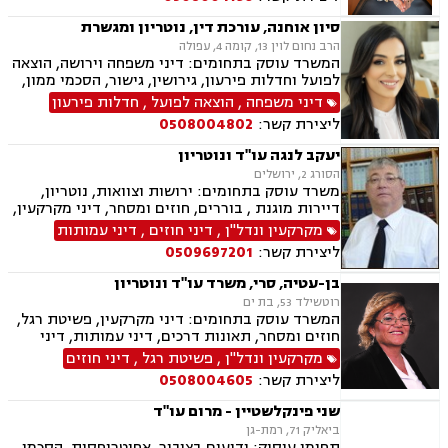
אישי, זמני שהות, ייפוי כוח מתמשך.
סיון אוחנה, עורכת דין, נוטריון ומגשרת
הרב נחום לוין 13, קומה 4, עפולה
המשרד עוסק בתחומים: דיני משפחה וירושה, הוצאה
לפועל וחדלות פירעון, גירושין, גישור, הסכמי ממון,
ייפוי כוח מתמשך, ניכור הורי, אפוטרופסות, ירושות
דיני משפחה
,
הוצאה לפועל
,
חדלות פירעון
וצוואות, מזונות, אחריות הורית, איזון משאבים
ליצירת קשר:
0508004802
וחלוקת רכוש.
יעקב לנגה עו"ד ונוטריון
הסורג 2, ירושלים
משרד עוסק בתחומים: ירושות וצוואות, נוטריון,
דיירות מוגנת , בוררים, חוזים ומסחר, דיני מקרקעין,
דיני משפחה, דיני עבודה ודיני תאגידים.
מקרקעין ונדל"ן
,
דיני חוזים
,
דיני עמותות
ליצירת קשר:
0509697201
בן-עטיה, סרי, משרד עו"ד ונוטריון
רוטשילד 53, בת ים
המשרד עוסק בתחומים: דיני מקרקעין, פשיטת רגל,
חוזים ומסחר, תאונות דרכים, דיני עמותות, דיני
תאגידים, הסכמי ממון, חדלות פרעון, חוקתי ומנהלי,
מקרקעין ונדל"ן
,
פשיטת רגל
,
דיני חוזים
ידועים בציבור, ירושות וצוואות, ליווי עסקי,
ליצירת קשר:
0508004605
ליטיגציה, ליקויי בנייה, תמ"א 38, היטל השבחה,
חלוקת רכוש, מגרשים לבניה , נדל"ן, נוטריון,
שני פינקלשטיין - מרום עו"ד
עסקאות מכר דירה, פינוי בינוי, פינוי מושכר, פירוקים
ביאליק 71, רמת-גן
והקפאות הליכים, צווי הריסה, צווי מניעה, רשויות
תחומי עיסוק: ידועים בציבור, אפוטרופסות, הסכמי