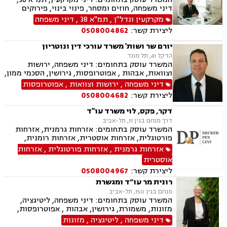
דיני משפחה, חוזים ומסחר, פינוי בינוי, פירוקים
והקפאות הליכים, תכנון ובניה, מזונות, לשון הרע,
מקרקעין ונדל"ן
,
תמ"א 38
,
דיני משפחה
ליטיגציה, גישור במשפחה, ירושות וצוואות, משמורת,
ליצירת קשר:
0508004862
משפט אזרחי , סדר דין אזרחי וראיות, עסקאות מכר
דירה, ערבויות ושטרות , פינוי מושכר, תאונות
יורם שר ושות' משרד עורכי דין ונוטריון
עבודה, תביעות יצוגיות, אבהות , אפוטרופסות,
הדקל 41, תל מונד
גירושין, גישור ובוררויות, דיני עבודה, חלוקת רכוש.
המשרד עוסק בתחומים: דיני משפחה, ירושות
וצוואות, אבהות , אפוטרופסות, גירושין, הסכמי ממון,
ידועים בציבור, מזונות, משמורת, אזרחויות ואשרות,
דיני משפחה
,
ירושות וצוואות
,
אפוטרופסות
דיני הגירה, הסדרת מעמד בישראל.
ליצירת קשר:
0508004682
דקר, פקס, לוי משרד עו"ד
דרך מנחם בגין 11, תל-אביב
המשרד עוסק בתחומים: אזרחות גרמנית, אזרחות
פורטוגלית, אזרחות אוסטרית, אזרחות רומנית,
אזרחות בריטית, אזרחות ספרדית, אזרחות בולגרית,
אזרחות גרמנית
,
אזרחות פורטוגלית
,
אזרחות
אזרחות ליטאית, אזרחות צרפתית, אזרחות זרה, דיני
אוסטרית
הגירה- מקלט מדיני , הגירה , משרד הפנים, דיני
ליצירת קשר:
0508004967
משפחה, ייפוי כוח מתמשך, גירושין, חלוקת רכוש,
ירושות וצוואות
רונית מר עו״ד ומגשרת
מנחם בגין 150, תל-אביב
המשרד עוסק בתחומים: דיני משפחה, ליטיגציה,
מזונות, משמורת, גירושין, אבהות , אפוטרופסות,
גישור במשפחה, ירושות וצוואות, הסכמי ממון, ייפוי
דיני משפחה
,
ליטיגציה
,
מזונות
כוח מתמשך, ידועים בציבור, הורות חד מינית, חלוקת