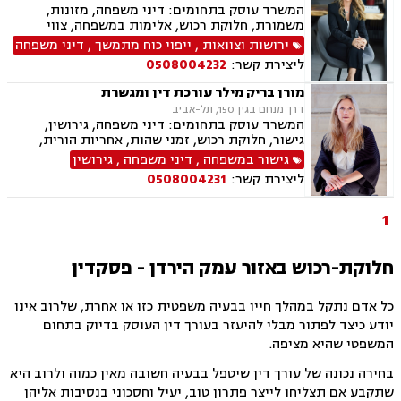
המשרד עוסק בתחומים: דיני משפחה, מזונות,
משמורת, חלוקת רכוש, אלימות במשפחה, צווי
מניעה, גירושין, ירושות וצוואות, אפוטרופסות, ייפוי
ירושות וצוואות
,
ייפוי כוח מתמשך
,
דיני משפחה
כוח מתמשך, חוק הנוער, אימוץ , הסכמי ממון, מעמד
ליצירת קשר:
0508004232
אישי, גישור במשפחה, ידועים בציבור, נדל"ן,
עסקאות מכר דירה
מורן בריק מילר עורכת דין ומגשרת
דרך מנחם בגין 150, תל-אביב
המשרד עוסק בתחומים: דיני משפחה, גירושין,
גישור, חלוקת רכוש, זמני שהות, אחריות הורית,
מזונות, הורות חד מינית, אבהות , הסכמי ממון,
גישור במשפחה
,
דיני משפחה
,
גירושין
ידועים בציבור, ירושות וצוואות, ליטיגציה, עסקאות
ליצירת קשר:
0508004231
מכר דירה, ייפוי כוח מתמשך
1
חלוקת-רכוש באזור עמק הירדן - פסקדין
כל אדם נתקל במהלך חייו בבעיה משפטית כזו או אחרת, שלרוב אינו
יודע כיצד לפתור מבלי להיעזר בעורך דין העוסק בדיוק בתחום
המשפטי שהיא מציפה.
בחירה נכונה של עורך דין שיטפל בבעיה חשובה מאין כמוה ולרוב היא
שתקבע אם תצליחו לייצר פתרון טוב, יעיל וחסכוני בנסיבות אליהן