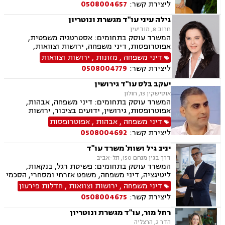
ליצירת קשר:
0508004657
רכוש, מעמד אישי, זמני שהות, ניכור הורי
גילה עיני עו"ד מגשרת ונוטריון
חרוב 8, מודיעין
המשרד עוסק בתחומים: אסטרטגיה משפטית,
אפוטרופסות, דיני משפחה, ירושות וצוואות,
ליטיגציה, פונדקאות, צווי מניעה, גירושין, הגירה ,
דיני משפחה
,
מזונות
,
ירושות וצוואות
הורות חד מינית, הסכמי ממון, ידועים בציבור,
ליצירת קשר:
0508004779
מזונות, משמורת, גישור במשפחה, מגשרים, אבהות ,
גישור ובוררויות, חלוקת רכוש, מעמד אישי, נדל"ן,
יעקב בלס עו"ד גירושין
עסקאות מכר דירה, דיני מקרקעין, ייפוי כח מתמשך,
אוסישקין 13, חולון
אחריות הורית, הסדרי שהות, נוטריון
המשרד עוסק בתחומים: דיני משפחה, אבהות,
אפוטרופסות, גירושין, ידועים בציבור, ירושות
וצוואות, מזונות, עסקאות מכר דירה, הסכמי ממון,
דיני משפחה
,
אבהות
,
אפוטרופסות
חלוקת רכוש, ייצוג קטינים ונישואים אזרחיים.
ליצירת קשר:
0508004692
יניב גיל ושות' משרד עו"ד
דרך בגין מנחם 150, תל-אביב
המשרד עוסק בתחומים: פשיטת רגל, בנקאות,
ליטיגציה, דיני משפחה, משפט אזרחי ומסחרי, הסכמי
ממון, ירושות וצוואות, עסקאות מכר דירה, פינוי
דיני משפחה
,
ירושות וצוואות
,
חדלות פירעון
מושכר, דיני חוזים ומסחר, דיני מקרקעין, גירושין,
ליצירת קשר:
0508004675
ייפוי כוח מתמשך, זמני שהות, אפוטרופסות, הורות
חד מינית, חלוקת רכוש
רחל מור, עו"ד מגשרת ונוטריון
הדר 2, הרצליה