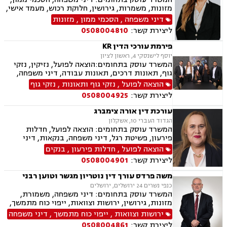
מזונות, משמרות, גירושין, חלוקת רכוש, מעמד אישי,
זמני שהות, ירושות וצוואות, מקרקעין ונדל"ן, ליקויי
דיני משפחה
,
הסכמי ממון
,
מזונות
בניה, עסקאות מכר דירה, דיני ספורט, ייצוג שחקנים,
ליצירת קשר:
0508004810
התאחדות קבוצות הכדורגל פיפ"א, גישור, בוררות,
אחריות מקצועית.
פירמת עורכי הדין KR
יוסף לישנסקי 4, ראשון לציון
המשרד עוסק בתחומים:הוצאה לפועל, נזיקין, נזקי
גוף, תאונות דרכים, תאונות עבודה, דיני משפחה,
גירושין, ירושות וצוואות, הסכמי ממון, דין משמעתי,
הוצאה לפועל
,
נזקי גוף ותאונות
,
נזקי גוף
מקרקעין ונדל"ן, עסקאות מכר דירה, גישור עסקי,
ליצירת קשר:
0508004925
דיני חוזים, אובדן כושר עבודה, ביטוח לאומי, דיני
חברות, דיני עמותות.
עורכת דין אורה צימברג
הגדוד העברי 10, אשקלון
המשרד עוסק בתחומים: הוצאה לפועל, חדלות
פירעון, פשיטת רגל, דיני משפחה, בנקאות, דיני
חוזים ומסחר
הוצאה לפועל
,
חדלות פירעון
,
בנקים
ליצירת קשר:
0508004901
משה פרדס עורך דין נוטריון מגשר וטוען רבני
כנפי נשרים 24 ירושלים, ירושלים
המשרד עוסק בתחומים: דיני משפחה, משמורת,
מזונות, גירושין, ירושות וצוואות, ייפוי כוח מתמשך,
חלוקת רכוש, עסקאות מכר דירה, משפט אזרחי, טוען
ירושות וצוואות
,
ייפוי כוח מתמשך
,
דיני משפחה
רבני, גישור, נוטריון
ליצירת קשר:
0508004861