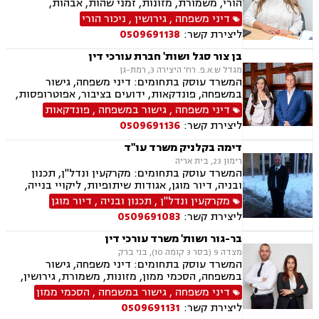
הורי, משמורת, מזונות, זמני שהות, אבהות,
אפוטרופסות, גישור, חוק הנוער, חלוקת רכוש, ייפוי
דיני משפחה
,
גירושין
,
ניכור הורי
כוח מתמשך חדלות פירעון, הוצאה לפועל, מחיקת
ליצירת קשר:
0509691138
והסדרי חובות, פשיטת רגל.
בן צור סגל ושות' חברת עורכי דין
מגדל ש.א.פ. רח' היצירה 3, רמת-גן
המשרד עוסק בתחומים: דיני משפחה, גישור
במשפחה, פונדקאות, ידועים בציבור, אפוטרופסות,
הסכמי ממון, אבהות, מזונות, החזקת ילדים, גירושין,
דיני משפחה
,
גישור במשפחה
,
פונדקאות
הורות חד מינית, נישואים אזרחיים, חוק הנוער,
ליצירת קשר:
0509691136
אימוץ, חלוקת רכוש, מעמד אישי, תיאום הורי, חטיפת
ילדים, זמני שהות, אומנה, ניכור הורי, עסקאות
דימה בקלניק משרד עו"ד
מתנה, ירושות וצוואות, ייפוי כוח מתמשך
רימון 23, בית אריה
המשרד עוסק בתחומים: מקרקעין ונדל"ן, תכנון
ובניה, דיור מוגן, אגודות שיתופיות, ליקויי בנייה,
מושבים וקיבוצים, פינוי בינוי, קבוצות רכישה,
מקרקעין ונדל"ן
,
תכנון ובניה
,
דיור מוגן
עסקאות מכר דירה, פינוי מושכר, נחלות ומשקים
ליצירת קשר:
0509691083
במושבים, רשות מקרקעי ישראל, צווי הריסה, רישום
קבלנים, בתים משותפים, וכו', דיני משפחה, גישור
בר-גור ושות' משרד עורכי דין
במשפחה, פונדקאות, ידועים בציבור אפוטרופסות,
מצדה 9 (בסר 3 קומה 10), בני ברק
הסכמי ממון, אבהות, מזונות, משמורת, גירושין,
המשרד עוסק בתחומים: דיני משפחה, גישור
הורות חד מינית, נישואים אזרחיים, חוק הנוער,
במשפחה, הסכמי ממון, מזונות, משמורת, גירושין,
אימוץ, חלוקת רכוש, מעמד אישי, תיאום הורי וכו'
חלוקת רכוש, מעמד אישי, זמני שהות.
דיני משפחה
,
גישור במשפחה
,
הסכמי ממון
נזקי גוף ותאונות
ליצירת קשר:
0509691131