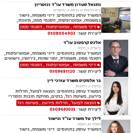
נתנאל סעדון משרד עו"ד ונוטריון
בית הדפוס 12 כניסה A, ירושלים
המשרד עוסק בתחומים: דיני משפחה, גישור
במשפחה, אפוטרופסות, הסכמי ממון, מזונות,
משמורת, גירושין, טוען רבני, חלוקת רכוש, מעמד
דיני משפחה
,
אפוטרופסות
,
הסכמי ממון
אישי, תיאום הורי, זמני שהות, ניכור הורי, עסקאות
ליצירת קשר:
0508004903
מתנה, ידועים בציבור, ירושות וצוואות, נוטריון, ייפוי
כוח מתמשך, הוצאה לפועל, חדלות פירעון, תביעות
אלכס קרפטוב עו"ד
מסחריות, דיני חוזים, מקרקעין ונדל"ן, עסקאות מכר
ביאליק 3, חיפה
דירה, עסקאות מכר יד שניה מקבלן, משפט מסחרי,
המשרד עוסק בתחומים: דיני משפחה, אפוטרופסות,
דיני חברות, ליטיגציה מסחרית ונדל"נית, דיני
הסכמי ממון, משמורת, זמני שהות, גירושין, נישואים
עמותות
אזרחיים, חלוקת רכוש, מעמד אישי, תיאום הורי,
דיני משפחה
,
אפוטרופסות
,
הסכמי ממון
ניכור הורי, ירושות וצוואות, ייפוי כוח מתמשך.
ליצירת קשר:
0509691120
בר אלמקיס משרד עורכי דין
בנימין 3, רחובות
המשרד עוסק בתחומים: הוצאה לפועל, חדלות
פירעון, פשיטת רגל, בנקים, מחיקת חובות והסדרי
חוב, דיני משפחה, גישור במשפחה, ידועים בציבור,
הוצאה לפועל
,
חדלות פירעון
,
פשיטת רגל
הסכמי ממון, מזונות, משמורת, גירושין, חלוקת רכוש,
ליצירת קשר:
0509693033
זמני שהות, ניכור הורי
לילך טל משרד עו"ד וגישור
השחר 47, רעננה
המשרד עוסק בתחומים: דיני משפחה, גישור