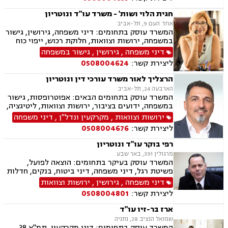
במשפחה, מעמד אישי, הורות חד מינית, זמני שהות,
נוטריון
חגית הלוי ושות' - משרד עו"ד ונוטריון
אחד העם 9, תל-אביב
המשרד עוסק בתחומים: דיני משפחה, גירושין, גישור
במשפחה, ירושות וצוואות, חלוקת רכוש, ייפוי כוח
מתמשך, הסכמי ממון, ידועים בציבור, משמורת,
דיני משפחה
,
גירושין
,
גישור במשפחה
מזונות
ליצירת קשר:
0508004624
הרצליך לאור משרד עורכי דין ונוטריון
הארבעה 24, תל-אביב
המשרד עוסק בתחומים הבאים: אפוטרופסות, גישור
במשפחה, ידועים בציבור, ירושות וצוואות, ליטיגציה,
ליקויי בנייה, מיסוי נדל"ן, עסקאות מכר דירה,
ירושות וצוואות
,
מקרקעין ונדל"ן
,
דיני משפחה
קבוצות רכישה, תכנון ובניה, דיני חוזים ומסחר, דיני
ליצירת קשר:
0508004676
מקרקעין, דיני משפחה, אבהות , גירושין, דיור מוגן,
הורות חד מינית, מגרשים חקלאיים, מזונות,
רפי בוקר עו"ד ונוטריון
משמורת, נדל"ן, פינוי בינוי, פינוי מושכר, תמ"א 38,
מרגולין 391, באר שבע
קבוצות רכישה, הוצאה לפועל.
המשרד עוסק בעיקר בתחומים: הוצאה לפועל,
פשיטת רגל, דיני משפחה, דיני ביטוח, בנקים, חדלות
פירעון, נזיקין, נזקי גוף, תאונות דרכים, תאונות
דיני משפחה
,
גירושין
,
ירושות וצוואות
עבודה, תאונות ספורט, תאונות עקב רשלנות, נוטריון
ליצירת קשר:
0508004801
ארז בר-זיו עו"ד
שמואל הנציב 28, נתניה
המשרד עוסק בתחומים: דיני מקרקעין, תמ"א 38,