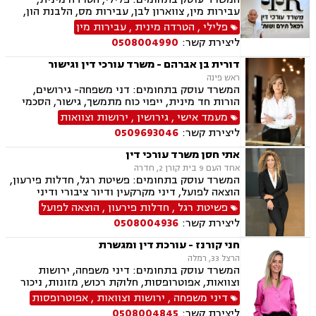
עבירות מין, צווארון לבן, עבירות מס, הלבנת הון,
אלימות במשפחה, עבירות סמים, ועדת שיחרורים,
פלילי
,
הטרדה מינית
,
עבירות מין
תעבורה, נהיגה בשכרות, שלילת רישיון נהיגה,
ליצירת קשר:
0508004990
פסילת רישיון מנהלית, המכון הרפואי לבטיחות
בדרכים, פשיטת רגל, הוצאה לפועל, דיני משפלה,
דורית בן אברהם - משרד עורכי דין וגישור
הסכמי ממון, צוואות וירושות, יפוי כוח מתמשך
ראש פינה
המשרד עוסק בתחומים: דני משפחה- גירושים,
הורות חד מינית, ייפוי כוח מתמשך, גישור, הסכמי
ממון, צוואות וירושות, חלוקת רכוש. פלילי- עבירות
מעמד אישי
,
גירושין
,
ירושות וצוואות
מין וסמים, אלימות במשפחה ותעבורה
ליצירת קשר:
0509693046
אתי חסן משרד עורכי דין
אחד העם 9 בית קורן 2, חדרה
המשרד עוסק בתחומים: פשיטת רגל, חדלות פירעון,
הוצאה לפועל, דיני מקרקעין ודיור ציבורי ודיני
משפחה, ביטוח לאומי, תעבורה.
פשיטת רגל
,
חדלות פירעון
,
הוצאה לפועל
ליצירת קשר:
0508004936
חני קורנז - עורכת דין ומגשרת
הרצל 33, רמלה
המשרד עוסק בתחומים: דיני משפחה, ירושות
וצוואות, אפוטרופסות, חלוקת רכוש, מזונות, ניכור
הורי, אלימות במשפחה, גירושין, גישור במשפחה,
דיני משפחה
,
ירושות וצוואות
,
אפוטרופסות
הסכמי ממון, ידועים בציבור, מעמד אישי, הורות
ליצירת קשר:
0508004845