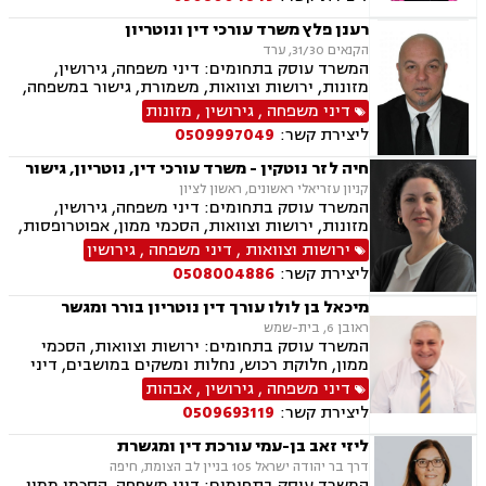
משותפת, זמני שהות, חוק הנוער, חטיפת ילדים,
ייפוי כוח מתמשך, אחריות הורית
רענן פלץ משרד עורכי דין ונוטריון
הקנאים 31/30, ערד
המשרד עוסק בתחומים: דיני משפחה, גירושין,
מזונות, ירושות וצוואות, משמורת, גישור במשפחה,
חלוקת רכוש, ידועים בציבור, מעמד אישי, אלימות
דיני משפחה
,
גירושין
,
מזונות
במשפחה, נזיקין, נזקי גוף, נזקי רכוש, תאונות דרכים,
ליצירת קשר:
0509997049
תאונות עבודה, תאונות עקב רשלנות, דיני עבודה,
נוטריון.
חיה לזר נוטקין - משרד עורכי דין, נוטריון, גישור
קניון עזריאלי ראשונים, ראשון לציון
המשרד עוסק בתחומים: דיני משפחה, גירושין,
מזונות, ירושות וצוואות, הסכמי ממון, אפוטרופסות,
גישור במשפחה, ניכור הורי, הורות חד מינית, העברה
ירושות וצוואות
,
דיני משפחה
,
גירושין
בין דורית, בן ממשיך, נוטריון, חלוקת רכוש , ידועים
ליצירת קשר:
0508004886
בציבור, נישואים אזרחיים
מיכאל בן לולו עורך דין נוטריון בורר ומגשר
ראובן 6, בית-שמש
המשרד עוסק בתחומים: ירושות וצוואות, הסכמי
ממון, חלוקת רכוש, נחלות ומשקים במושבים, דיני
מקרקעין, עסקאות מכר דירה, נדל"ן, רשות מקרקעי
דיני משפחה
,
גירושין
,
אבהות
ישראל, דיני משפחה, גירושין, מזונות, משמורת,
ליצירת קשר:
0509693119
אלימות במשפחה, אבהות , גישור במשפחה, אומנה,
מעמד אישי, ניכור הורי
ליזי זאב בן-עמי עורכת דין ומגשרת
דרך בר יהודה ישראל 105 בניין לב הצומת, חיפה
המשרד עוסק בתחומים: דיני משפחה, הסכמי ממון,