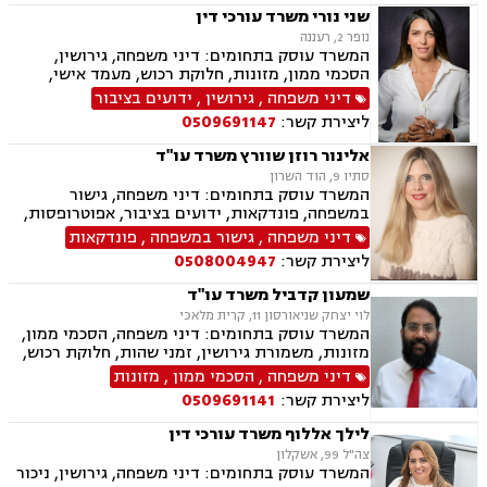
צווי מניעה, הוצאה לפועל ירושות וצוואות, גישור
שני נורי משרד עורכי דין
עסקי, סכסוכי שכנים
נופר 2, רעננה
המשרד עוסק בתחומים: דיני משפחה, גירושין,
הסכמי ממון, מזונות, חלוקת רכוש, מעמד אישי,
תיאום הורי, זמני שהות, אלימות במשפחה, ניכור
דיני משפחה
,
גירושין
,
ידועים בציבור
הורי, אפוטרופסות, ירושות וצוואות, גישור במשפחה,
ליצירת קשר:
0509691147
ליטיגציה, ייפוי כוח מתמשך
אלינור רוזן שוורץ משרד עו"ד
סתיו 9, הוד השרון
המשרד עוסק בתחומים: דיני משפחה, גישור
במשפחה, פונדקאות, ידועים בציבור, אפוטרופסות,
פונדקאות חו"ל גיאורגיה, גירושין, הורות חד מינית,
דיני משפחה
,
גישור במשפחה
,
פונדקאות
חלוקת רכוש, מעמד אישי, תיאום הורי, חטיפת ילדים,
ליצירת קשר:
0508004947
זמני שהות, ניכור הורי, עסקאות במתנה, ייפוי כוח
מתמשך, ירושות וצוואות.
שמעון קדביל משרד עו"ד
לוי יצחק שניאורסון 11, קרית מלאכי
המשרד עוסק בתחומים: דיני משפחה, הסכמי ממון,
מזונות, משמורת גירושין, זמני שהות, חלוקת רכוש,
מעמד אישי, ניכור הורי, העברת בין דורית, ירושות
דיני משפחה
,
הסכמי ממון
,
מזונות
וצוואות, ייפוי כוח מתמשך, דיני חוזים, נדל"ן
ליצירת קשר:
0509691141
ומקרקעין, עסקאות מכר דירה, פינוי מושכר
לילך אללוף משרד עורכי דין
צה"ל 99, אשקלון
המשרד עוסק בתחומים: דיני משפחה, גירושין, ניכור