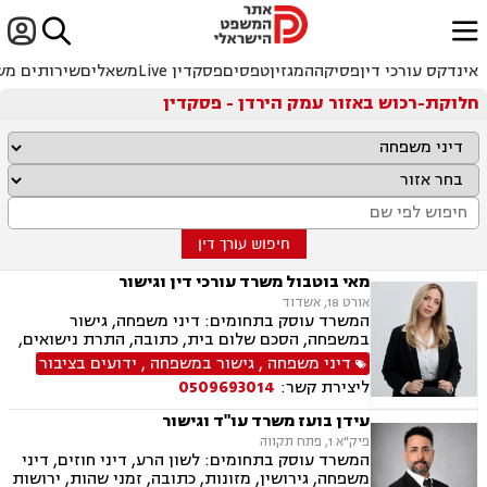


ﱐ
אינדקס עורכי דין
פסיקה
המגזין
טפסים
פסקדין Live
משאלים
שירותים מש
חלוקת-רכוש באזור עמק הירדן - פסקדין
חיפוש עורך דין
מאי בוטבול משרד עורכי דין וגישור
אורט 18, אשדוד
המשרד עוסק בתחומים: דיני משפחה, גישור
במשפחה, הסכם שלום בית, כתובה, התרת נישואים,
ידועים בציבור, אפוטרופסות, הסכמי ממון, מזונות,
דיני משפחה
,
גישור במשפחה
,
ידועים בציבור
גירושין, הורות חד מינית, נישואים אזרחיים, חלוקת
ליצירת קשר:
0509693014
רכוש, תיאום הורי, זמני שהות (החזקת ילדים), ניכור
הורי, ייפוי כוח מתמשך, ירושות וצוואות
עידן בועז משרד עו"ד וגישור
פיק"א 1, פתח תקווה
המשרד עוסק בתחומים: לשון הרע, דיני חוזים, דיני
משפחה, גירושין, מזונות, כתובה, זמני שהות, ירושות