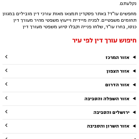
נקלעתם.
מחפשים עו"ד? באתר פסקדין תמצאו מאות עורכי דין מובילים במגוון
תחומים משפטיים. לפניה מיידית וייעוץ משפטי מהיר מעורך דין
כנסו, בחרו עו"ד, שלחו פנייה וקבלו סיוע משפטי מעורך דין
חיפוש עורך דין לפי עיר

אזור המרכז

אזור הצפון

אזור הדרום

אזור השפלה והסביבה

ירושלים והסביבה

אזור השרון והסביבה