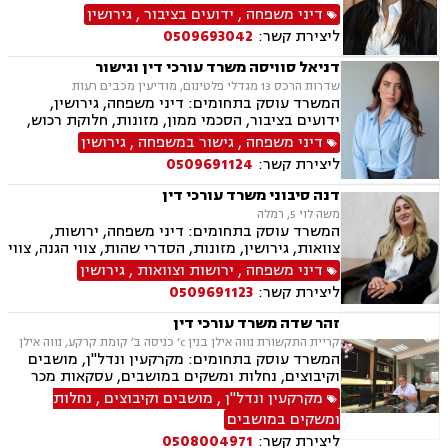
אבהות, מזונות, משמורת, חוק הנוער, חלוקת רכוש,
דיני משפחה
,
ידועים בציבור
,
גירושין
זמני שהות, החזקת ילדים, ניכור הורי, אומנה, משפט
ליצירת קשר:
0509693042
אזרחי, דיני חוזים, פלילי
דניאל סוויסה משרד עורכי דין וגישור
שדרות הרכס 13 מגדלי פלטינום, מודיעין מכבים רעות
המשרד עוסק בתחומים: דיני משפחה, גירושין,
ידועים בציבור, הסכמי ממון, מזונות, חלוקת רכוש,
מעמד אישי, תיאום הורי, זמני שהות (החזקת ילדים),
דיני משפחה
,
גישור במשפחה
,
גירושין
אלימות במשפחה, ניכור הורי, אפוטרופסות, ירושות
ליצירת קשר:
0509691124
וצוואות, גישור במשפחה, ליטיגציה, ייפוי כוח
מתמשך.
דנה סיבוני משרד עורכי דין
משה לוי 5, רמלה
המשרד עוסק בתחומים: דיני משפחה, ירושות,
צוואות, גירושין, מזונות, הסדרי שהות, צווי הגנה, צווי
מניעה, הסכמי ממון, עריכת הסכמים משפטיים,
דיני משפחה
,
ירושות וצוואות
,
גירושין
אפוטרופסות, חלוקת רכוש, מעמד אישי, ייפוי כוח
ליצירת קשר:
0509691123
מתמשך.
זהר שדה משרד עורכי דין
קריית התקשורת נווה אילן בנין c’ כניסה ב׳ קומת קרקע, נווה אילן
המשרד עוסק בתחומים: מקרקעין ונדל"ן, מושבים
וקיבוצים, נחלות ומשקים במושבים, עסקאות מכר
דירה, מיסוי נדל"ן, ייפוי כוח מתמשך, הסכמי ממון,
מקרקעין ונדל"ן
,
מושבים וקיבוצים
,
נחלות
חלוקת רכוש, עסקאות מתנה, אפוטרופסות, רשויות
ומשקים במושבים
מקומיות, אגודות שיתופיות, גישור ובוררות, דיני
ליצירת קשר:
0508004971
חוזים.