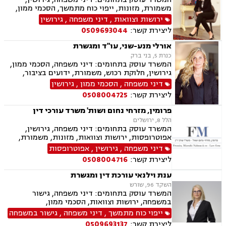
השקעות בחו"ל, דין משמעתי, עובדים זרים, זכויות
משמורת, מזונות, ייפוי כוח מתמשך, הסכמי ממון,
נשים בהריון, תכנון ובניה, דיור מוגן, אגודות
ירושות וצוואות, גישור במשפחה, חלוקת רכוש,
ירושות וצוואות
,
דיני משפחה
,
גירושין
שיתופיות, ליקויי בנייה, מושבים וקיבוצים , ועוד
ידועים בציבור
ליצירת קשר:
0509693044
אורלי מנע-שני, עו"ד ומגשרת
כנרת 5, בני ברק
המשרד עוסק בתחומים: דיני משפחה, הסכמי ממון,
גירושין, חלוקת רכוש, משמורת, ידועים בציבור,
גישור במשפחה, ירושות וצוואות, ניכור הורי, נדל"ן,
דיני משפחה
,
הסכמי ממון
,
גירושין
ייפוי כוח מתמשך
ליצירת קשר:
0508004725
פרומין, מזרחי נחום ושות' משרד עורכי דין
הלל 8, ירושלים
המשרד עוסק בתחומים: דיני משפחה, גירושין,
אפוטרופסות, ירושות וצוואות, מזונות, משמורת,
ייפוי כוח מתמשך, ידועים בציבור, חלוקת רכוש,
דיני משפחה
,
גירושין
,
אפוטרופסות
הורות חד מינית, הסכמי ממון, דיני מקרקעין,
ליצירת קשר:
0508004716
עסקאות מכר דירה, נדל"ן, ליקויי בנייה, פינוי בינוי,
פינוי מושכר, תמ"א 38, דיירות מוגנת , בנקים,
ענת וילנאי עורכת דין ומגשרת
ערבויות ושטרות , פירוקים והקפאות הליכים, צווי
השקד 96, שורש
מניעה, ליווי עסקי, דיני חוזים, חדלות פירעון, פשיטת
המשרד עוסק בתחומים: דיני משפחה, גישור
רגל, הוצאה לפועל, גביית חובות, דיני חברות,
במשפחה, ירושות וצוואות, הסכמי ממון,
תביעות ייצוגיות, דיני עבודה
אפוטרופסות, מזונות, משמורת, גירושין, חלוקת
ייפוי כוח מתמשך
,
דיני משפחה
,
גישור במשפחה
רכוש, זמני שהות, ייפוי כוח מתמשך
ליצירת קשר:
0509693137