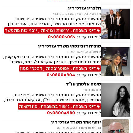
תיאום הורי, חטיפת ילדים, זמני שהות, ניכור הורי,
העברנ בין דורית, גישור
הלפרין עורכי דין
מצדה 7 בסר 4 קומה 23, בני ברק
המשרד עוסק בתחומים: דיני משפחה, ירושות
וצוואות, ייפוי כוח מתמשך, זמני שהות, העברה בין
דורית, חלוקת רכוש, הורות חד מינית, גישור
דיני משפחה
,
ירושות וצוואות
,
ייפוי כוח מתמשך
במשפחה, מיזוגים ורכישות, ליווי עסקי, דיני חוזים,
ליצירת קשר:
0508005065
משפט מסחרי, ניכור הורי, מזונות, הסכמי ממון,
ידועים בציבור, אבהות, חטיפת ילדים, זכיינות,
סופיה דובינסקי משרד עורכי דין
סכסוך בין בעלי מניות
ירושלים 2, ראשון לציון
המשרד עוסק בתחומים: דיני משפחה, דיני מקרקעין,
ייפוי כוח מתמשך, נוטריון אוקראיני/ רוסי, משרד
הפנים, ירושות וצוואות, מומחים לדין הזר
דיני משפחה
,
אפוטרופסות
,
הסכמי ממון
ליצירת קשר:
0508004904
סימה אלטמן עו"ד
גיזו 14, גיזו
המשרד עוסק בתחומים: דיני משפחה, ייפוי כוח
מתמשך, צוואות וירושות, נדל"ן, עסקאות מכר דירה,
משפט אזרחי
דיני משפחה
,
גישור במשפחה
,
פונדקאות
ליצירת קשר:
0508004980
יוסף אמר משרד עורכי דין
החרש 16 משרד 203, נס ציונה
המשרד עוסק בתחומים: דיני משפחה, ירושות