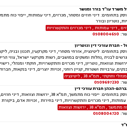
ל משרד עו"ד בורר ומגשר
ק בתחומים: דיני חוזים ומסחר, מכרזים, דיני עמותות, ייפוי כוח מתמשך
ת, נוטריון ובורר
זים
,
דיני עמותות
,
דיני מכרזים והתקשרויות
שר:
0508004650
 - חברת עורכי דין ונוטריון
ק בתחומים: ליטיגציה, אזרחי מסחרי, דיני מקרקעין, תכנון ובניה, ליקויי
רשים לבניה ,נחלות ומשקים במושבים, רשות מקרקעי ישראל, צווי הריסה,
 ירושות וצוואות, נוטריון, דיני מכרזים והתקשרויות, חוקתי ומנהלי, רישו
נקים, ערבויות ושטרות, קניין רוחני, זכויות יוצרים, דיני בנקאות, חבר
נהלי וחוקתי
,
תמ"א 38
,
ליטיגציה
שר:
0509697230
ברהם-הכהן חברת עורכי דין
המשרד עוסק בתחומים: ייפוי כוח מתמשך, תמ"א
 עמותות, דיני מכרזים והתקשרויות, דיני בחירות , זכויות אדם, ביקורת ,
כוח מתמשך
,
תמ"א 38
,
ירושות וצוואות
שר:
0508004720
"ד