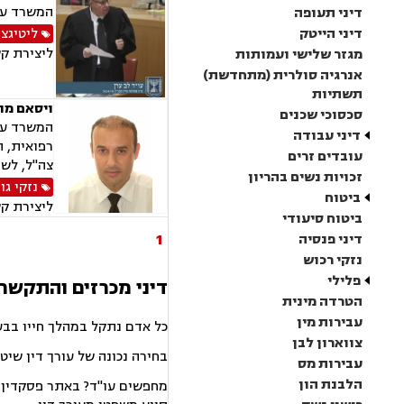
המשרד עוס
דיני תעופה
דיני הייטק
ליטיגצי
ליצירת ק
מגזר שלישי ועמותות
אנרגיה סולרית (מתחדשת)
תשתיות
ויסאם מוק
סכסוכי שכנים
המשרד עוס
דיני עבודה
רפואית, ת
עובדים זרים
צה"ל, לשו
זכויות נשים בהריון
נזקי גו
ביטוח
ליצירת ק
ביטוח סיעודי
1
דיני פנסיה
נזקי רכוש
פלילי
דיני מכרזים והתקשרו
הטרדה מינית
עבירות מין
כל אדם נתקל במהלך חייו בבע
צווארון לבן
בחירה נכונה של עורך דין שיט
עבירות מס
הלבנת הון
מחפשים עו"ד? באתר פסקדין תמ