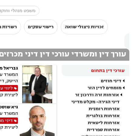
זכויות ניצולי שואה
רישוי עסקים
רשויות מ
עורך דין ומשרדי עורכי דין דיני מכרזי
גבריאל מ
עורכי דין בתחום
המשרד עוס
דיני חוזים
הייטק, די
מומחים לדין הזר
ליווי ע
אזרחות זרה ודרכון זר
ליצירת ק
דיני הגירה- מקלט מדיני
גיא שוסט
אזרחות רומנית
המשרד עוס
אזרחות בולגרית
דיני מ
אזרחות ליטאית
ליצירת ק
אזרחות ספרדית