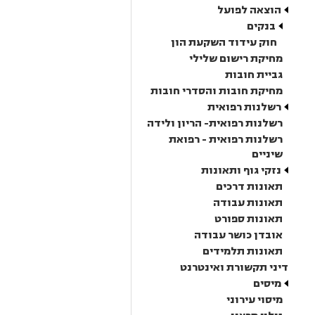
הוצאה לפועל
בנקים
חוק עידוד השקעת הון
מחיקת רישום שלילי
גביית חובות
מחיקת חובות והסדרי חובות
רשלנות רפואית
רשלנות רפואית- הריון ולידה
רשלנות רפואית - רפואת
שיניים
נזקי גוף ותאונות
תאונות דרכים
תאונות עבודה
תאונות ספורט
אובדן כושר עבודה
תאונות תלמידים
דיני תקשורת ואינטרנט
מיסים
מיסוי עירוני