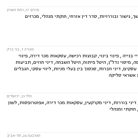
מרחב 17, רמת השרון
, גישור ובוררויות, סדר דין אזרחי, חוקתי מנהלי, מכרזים
מצדה 7, בני ברק
 בנייה , פינוי בינוי, קבוצות רכישה, עסקאות מכר דירה, פינוי
 מיסוי נדל"ן, היטל פיתוח, היטל השבחה, דיני חוזים, תביעות
י עסקים, דיני חברות, סכסוך בין בעלי מניות, ליווי עסקי, הגבלים
ות אשראי סליקה
הלל 23, ירושלים
 38, ירושות וצוואות, דיני חוזים, דיני בוררות, דיני מקרקעין, עסקאות מכר דירה, אפוטרופסות, לשון
 חוקתי ומנהלי
הארבעה 24, תל-אביב