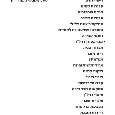
רישוי נשק
סיוע משפטי מעורך דין
עבירות סמים
ועדת שחרורים
עבירות סייבר
מחיקת רישום פלילי
הסגרה ופשיעה בינלאומית
נפגעי עבירה
מקרקעין ונדל"ן
תכנון ובניה
דיור מוגן
תמ"א 38
אגודות שיתופיות
ליקויי בנייה
פינוי בינוי
קבוצות רכישה
עסקאות מכר דירה
מיסוי נדל"ן
פינוי מושכר
הפקעת קרקעות
דיירות מוגנת