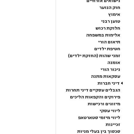
נישואים אזרחיים
חוק הנוער
אימוץ
טוען רבני
חלוקת רכוש
אלימות במשפחה
תיאום הורי
חטיפת ילדים
זמני שהות (החזקת ילדים)
אומנה
ניכור הורי
עסקאות מתנה
דיני חברות
הגבלים עסקיים דיני תחרות
פירוקים והקפאות הליכים
מיזוגים ורכישות
ליווי עסקי
ליווי מיזמי סטארטאפ
זכיינות
סכסוך בין בעלי מניות