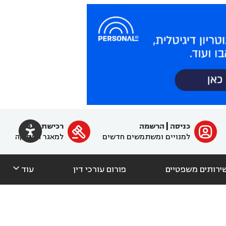

כניסה
|
הרשמה
רכישת מנוי
ﱐ

למנויים ומשתמשים חדשים
למאגר הפסיקה

ירותים משפטיים
פורום עורכי דין
עוד