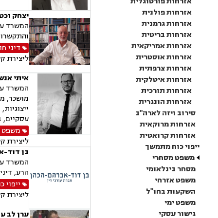
אזרחות פורטוגלית
אזרחות פולנית
יצחק וכט
אזרחות גרמנית
המשרד עוס
אזרחות בריטית
והתקשרויו
אזרחות אמריקאית
דיני חו
אזרחות אוסטרית
ליצירת ק
אזרחות צרפתית
איתי אנשל
אזרחות איטלקית
המשרד עוס
אזרחות תורכית
מושכר, מג
אזרחות הונגרית
ייצוגיות,
סירוב ויזה לארה"ב
עסקיים, ב
אזרחות מרוקאית
משפט מ
אזרחות קרואטית
ליצירת ק
ייפוי כוח מתמשך
בן דוד-א
משפט מסחרי
מסחר בינלאומי
הרע, דיני
משפט אזרחי
ייפוי 
השקעות בחו"ל
ליצירת ק
משפט ימי
גישור עסקי
ערן לב עו