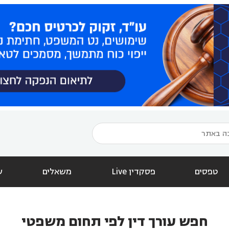
טפסים
פסקדין Live
משאלים
ש
חפש עורך דין לפי תחום משפטי