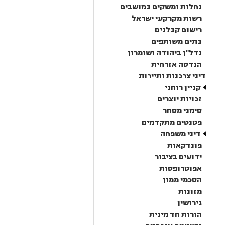
נחלות ומשקים במושבים
רשות מקרקעי ישראל
רישום קבלנים
בתים משותפים
נדל"ן ביהודה ושומרון
הנדסה אזרחית
דיני צרכנות ותיירות
קניין רוחני
זכויות יוצרים
סימני מסחר
פטנטים מתקדמים
דיני משפחה
פונדקאות
ידועים בציבור
אפוטרופסות
הסכמי ממון
מזונות
גירושין
הורות חד מינית