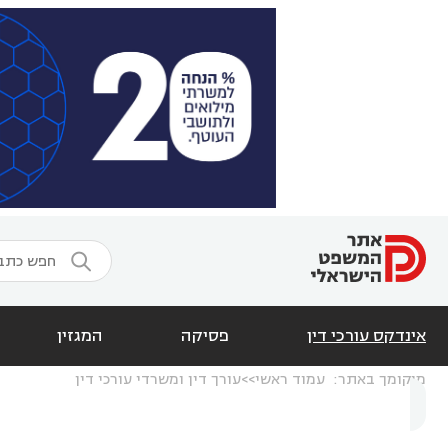

אינדקס עורכי דין
פסיקה
המגזין
מיקומך באתר:
עמוד ראשי
עורך דין ומשרדי עורכי דין