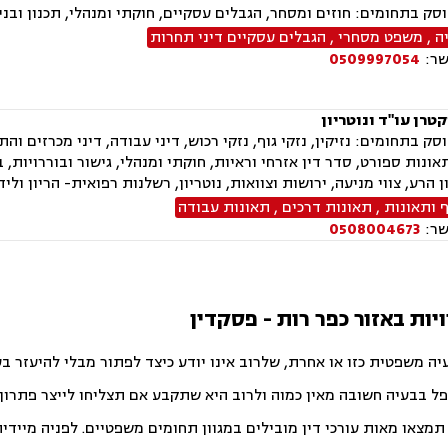
ק בתחומים: חוזים ומסחר, הגבלים עסקיים, חוקתי ומנהלי, תכנון ובניה
ה
,
משפט מסחרי
,
הגבלים עסקיים דיני תחרות
שר:
0509997054
טרן עו"ד ונוטריון
ק בתחומים: נזיקין, נזקי גוף, נזקי רכוש, דיני עבודה, דיני מכרזים והת
אונות ספורט, סדר דין אזרחי וראיות, חוקתי ומנהלי, גישור ובוררויות, 
ן הרע, צווי מניעה, ירושות וצוואות, נוטריון, רשלנות רפואית- הריון וליד
ף ותאונות
,
תאונות דרכים
,
תאונות עבודה
שר:
0508004673
יות באזור כפר רות - פסקדין
יה משפטית כזו או אחרת, שלרוב אינו יודע כיצד לפתור מבלי להיעזר ב
פל בבעיה חשובה מאין כמוה ולרוב היא שתקבע אם תצליחו לייצר פתרון ט
צאו מאות עורכי דין מובילים במגוון תחומים משפטיים. לפניה מיידית ו