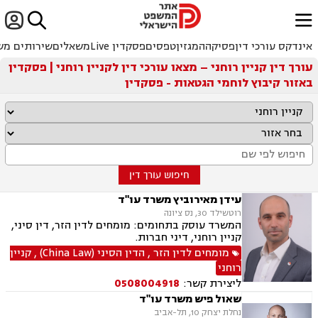


ﱐ
אינדקס עורכי דין
פסיקה
המגזין
טפסים
פסקדין Live
משאלים
שירותים מש
עורך דין קניין רוחני – מצאו עורכי דין לקניין רוחני | פסקדין
באזור קיבוץ לוחמי הגטאות - פסקדין
חיפוש עורך דין
עידן מאירוביץ משרד עו"ד
רוטשילד 30, נס ציונה
המשרד עוסק בתחומים: מומחים לדין הזר, דין סיני,
קניין רוחני, דיני חברות.
מומחים לדין הזר
,
הדין הסיני (China Law)
,
קניין
רוחני
ליצירת קשר:
0508004918
שאול פיש משרד עו"ד
נחלת יצחק 10, תל-אביב