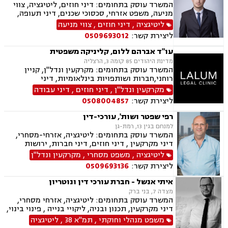
המשרד עוסק בתחומים: דיני חוזים, ליטיגציה, צווי
מניעה, משפט אזרחי, סכסוכי שכנים, דיני תעופה,
נזקי רכוש, דיני צרכנות ותיירות, קניין רוחני, זכויות
ליטיגציה
,
דיני חוזים
,
צווי מניעה
יוצרים, הגנת הפרטיות, תביעות ייצוגיות, לשון הרע,
ליצירת קשר:
0509693012
פינוי מושכר
עו"ד אברהם ללום, קליניקה משפטית
מדינת היהודים 85 קומה 3, הרצליה
המשרד עוסק בתחומים: מקרקעין ונדל"ן, קניין
רוחני,חברות ושותפויות בינלאומיות, דיני
חברות,מיסוי בינלאומי ותכנון מס,בינה מלאכותית
מקרקעין ונדל"ן
,
דיני חוזים
,
דיני עבודה
(AI) וטכנולוגיה,יישוב סכסוכים ,ביטחון וניהול
ליצירת קשר:
0508004857
משברים,,ייעוץ רגולטורי וחקיקה
רפי שפטר ושות', עורכי-דין
למנחם בגין 13, רמת-גן
המשרד עוסק בתחומים: ליטיגציה, אזרחי-מסחרי,
דיני מקרקעין , דיני חוזים, דיני חברות, ירושות
וצוואות, לשון הרע, קניין רוחני, מכרזים
ליטיגציה
,
משפט מסחרי
,
מקרקעין ונדל"ן
ליצירת קשר:
0509693136
איתי אנשל - חברת עורכי דין ונוטריון
מצדה 7, בני ברק
המשרד עוסק בתחומים: ליטיגציה, אזרחי מסחרי,
דיני מקרקעין, תכנון ובניה, ליקויי בנייה , פינוי בינוי,
קבוצות רכישה, עסקאות מכר דירה, פינוי מושכר,
משפט מנהלי וחוקתי
,
תמ"א 38
,
ליטיגציה
מגרשים לבניה ,נחלות ומשקים במושבים, רשות