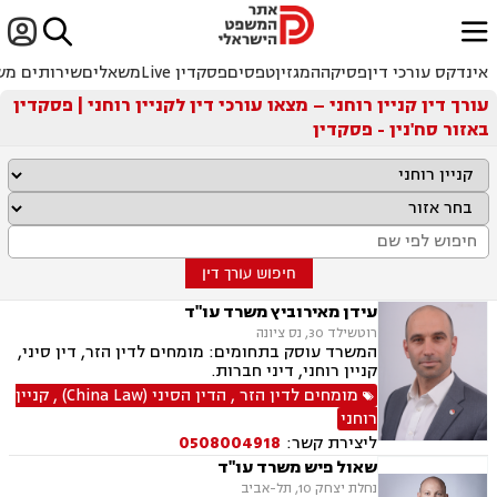


ﱐ
אינדקס עורכי דין
פסיקה
המגזין
טפסים
פסקדין Live
משאלים
שירותים מש
עורך דין קניין רוחני – מצאו עורכי דין לקניין רוחני | פסקדין
באזור סח'נין - פסקדין
חיפוש עורך דין
עידן מאירוביץ משרד עו"ד
רוטשילד 30, נס ציונה
המשרד עוסק בתחומים: מומחים לדין הזר, דין סיני,
קניין רוחני, דיני חברות.
מומחים לדין הזר
,
הדין הסיני (China Law)
,
קניין
רוחני
ליצירת קשר:
0508004918
שאול פיש משרד עו"ד
נחלת יצחק 10, תל-אביב