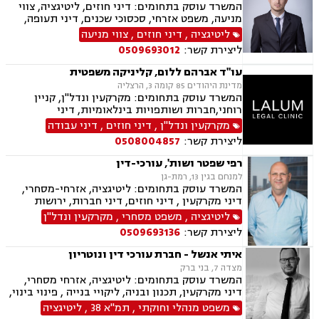
המשרד עוסק בתחומים: דיני חוזים, ליטיגציה, צווי
מניעה, משפט אזרחי, סכסוכי שכנים, דיני תעופה,
נזקי רכוש, דיני צרכנות ותיירות, קניין רוחני, זכויות
ליטיגציה
,
דיני חוזים
,
צווי מניעה
יוצרים, הגנת הפרטיות, תביעות ייצוגיות, לשון הרע,
ליצירת קשר:
0509693012
פינוי מושכר
עו"ד אברהם ללום, קליניקה משפטית
מדינת היהודים 85 קומה 3, הרצליה
המשרד עוסק בתחומים: מקרקעין ונדל"ן, קניין
רוחני,חברות ושותפויות בינלאומיות, דיני
חברות,מיסוי בינלאומי ותכנון מס,בינה מלאכותית
מקרקעין ונדל"ן
,
דיני חוזים
,
דיני עבודה
(AI) וטכנולוגיה,יישוב סכסוכים ,ביטחון וניהול
ליצירת קשר:
0508004857
משברים,,ייעוץ רגולטורי וחקיקה
רפי שפטר ושות', עורכי-דין
למנחם בגין 13, רמת-גן
המשרד עוסק בתחומים: ליטיגציה, אזרחי-מסחרי,
דיני מקרקעין , דיני חוזים, דיני חברות, ירושות
וצוואות, לשון הרע, קניין רוחני, מכרזים
ליטיגציה
,
משפט מסחרי
,
מקרקעין ונדל"ן
ליצירת קשר:
0509693136
איתי אנשל - חברת עורכי דין ונוטריון
מצדה 7, בני ברק
המשרד עוסק בתחומים: ליטיגציה, אזרחי מסחרי,
דיני מקרקעין, תכנון ובניה, ליקויי בנייה , פינוי בינוי,
קבוצות רכישה, עסקאות מכר דירה, פינוי מושכר,
משפט מנהלי וחוקתי
,
תמ"א 38
,
ליטיגציה
מגרשים לבניה ,נחלות ומשקים במושבים, רשות