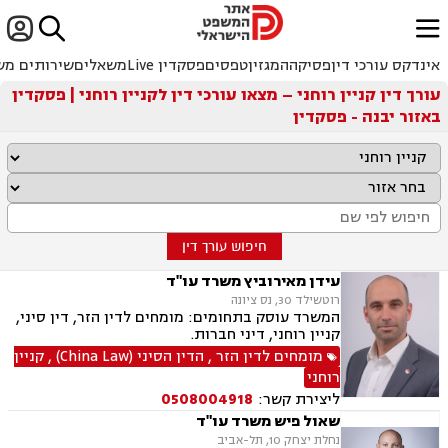


ﱐ
אינדקס עורכי דין
פסיקה
המגזין
טפסים
פסקדין Live
משאלים
שירותים מש
עורך דין קניין רוחני – מצאו עורכי דין לקניין רוחני | פסקדין
באזור יבנה - פסקדין
חיפוש עורך דין
עידן מאירוביץ משרד עו"ד
רוטשילד 30, נס ציונה
המשרד עוסק בתחומים: מומחים לדין הזר, דין סיני,
קניין רוחני, דיני חברות.
מומחים לדין הזר
,
הדין הסיני (China Law)
,
קניין
רוחני
ליצירת קשר:
0508004918
שאול פיש משרד עו"ד
נחלת יצחק 10, תל-אביב