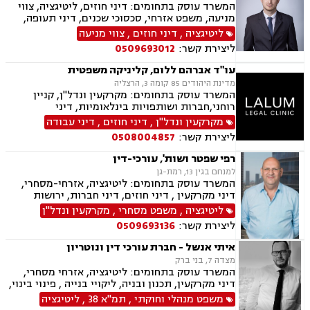
המשרד עוסק בתחומים: דיני חוזים, ליטיגציה, צווי
מניעה, משפט אזרחי, סכסוכי שכנים, דיני תעופה,
נזקי רכוש, דיני צרכנות ותיירות, קניין רוחני, זכויות
ליטיגציה
,
דיני חוזים
,
צווי מניעה
יוצרים, הגנת הפרטיות, תביעות ייצוגיות, לשון הרע,
ליצירת קשר:
0509693012
פינוי מושכר
עו"ד אברהם ללום, קליניקה משפטית
מדינת היהודים 85 קומה 3, הרצליה
המשרד עוסק בתחומים: מקרקעין ונדל"ן, קניין
רוחני,חברות ושותפויות בינלאומיות, דיני
חברות,מיסוי בינלאומי ותכנון מס,בינה מלאכותית
מקרקעין ונדל"ן
,
דיני חוזים
,
דיני עבודה
(AI) וטכנולוגיה,יישוב סכסוכים ,ביטחון וניהול
ליצירת קשר:
0508004857
משברים,,ייעוץ רגולטורי וחקיקה
רפי שפטר ושות', עורכי-דין
למנחם בגין 13, רמת-גן
המשרד עוסק בתחומים: ליטיגציה, אזרחי-מסחרי,
דיני מקרקעין , דיני חוזים, דיני חברות, ירושות
וצוואות, לשון הרע, קניין רוחני, מכרזים
ליטיגציה
,
משפט מסחרי
,
מקרקעין ונדל"ן
ליצירת קשר:
0509693136
איתי אנשל - חברת עורכי דין ונוטריון
מצדה 7, בני ברק
המשרד עוסק בתחומים: ליטיגציה, אזרחי מסחרי,
דיני מקרקעין, תכנון ובניה, ליקויי בנייה , פינוי בינוי,
קבוצות רכישה, עסקאות מכר דירה, פינוי מושכר,
משפט מנהלי וחוקתי
,
תמ"א 38
,
ליטיגציה
מגרשים לבניה ,נחלות ומשקים במושבים, רשות