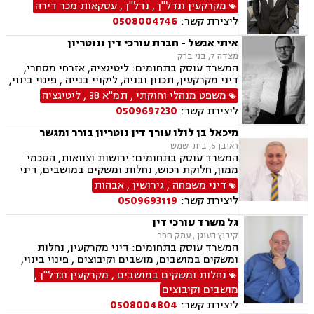
תכנון ובניה, ליקוי בניה, מושבים וקיבוצים, קבוצת
מקרקעין ונדל"ן
,
נדל"ן
,
עסקאות מכר דירה
רכישה, מגרשים לבניה, רשות מקרקעי ישראל,
ליצירת קשר:
0508004746
ירושות וצוואות, הסכמי ממון, ייפוי כוח מתמשך, דיני
משפחה, פונדקאות, מזונות, גישור, אפוטרופסות,
איתי אנשל - חברת עורכי דין ונוטריון
גירושין, נשואים אזרחיים, מעמד אישי, ניכור הורי,
מצדה 7, בני ברק
זמני שהות, העברה בין דורית
המשרד עוסק בתחומים: ליטיגציה, אזרחי מסחרי,
דיני מקרקעין, תכנון ובניה, ליקויי בנייה , פינוי בינוי,
קבוצות רכישה, עסקאות מכר דירה, פינוי מושכר,
משפט מנהלי וחוקתי
,
תמ"א 38
,
ליטיגציה
מגרשים לבניה ,נחלות ומשקים במושבים, רשות
ליצירת קשר:
0509697230
מקרקעי ישראל, צווי הריסה, מיסוי נדל"ן, היטל
פיתוח, היטל השבחה, דיני חוזים, תביעות ייצוגיות,
מיכאל בן לולו עורך דין נוטריון בורר ומגשר
ירושות וצוואות, נוטריון, דיני מכרזים והתקשרויות,
ראובן 6, בית-שמש
חוקתי ומנהלי, רישוי עסקים, דיני חברות, סכסוך בין
המשרד עוסק בתחומים: ירושות וצוואות, הסכמי
בעלי מניות, ליווי עסקי, הגבלים עסקיים, בנקים,
ממון, חלוקת רכוש, נחלות ומשקים במושבים, דיני
ערבויות ושטרות, קניין רוחני, זכויות יוצרים, דיני
מקרקעין, עסקאות מכר דירה, נדל"ן, רשות מקרקעי
דיני משפחה
,
גירושין
,
אבהות
בנקאות, חברות אשראי סליקה
ישראל, דיני משפחה, גירושין, מזונות, משמורת,
ליצירת קשר:
0509693119
אלימות במשפחה, אבהות , גישור במשפחה, אומנה,
מעמד אישי, ניכור הורי
גל משרד עורכי דין
קיבוץ העוגן , עמק חפר
המשרד עוסק בתחומים: דיני מקרקעין, נחלות
ומשקים במושבים, מושבים וקיבוצים , פינוי בינוי,
תמ"א 38, עסקאות מכר דירה, רשות מקרקעי ישראל,
נחלות ומשקים במושבים
,
מקרקעין ונדל"ן
,
השקעות בחו"ל, קבוצות רכישה, נדל"ן, מגרשים
מושבים וקיבוצים
לבניה , רישום קבלנים, נדל"ן ביהודה ושומרון, מיסוי
ליצירת קשר:
0508004804
נדל"ן, נוטריון, מגשרים