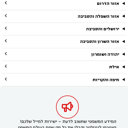

אזור הדרום

אזור השפלה והסביבה

ירושלים והסביבה

אזור השרון והסביבה

יהודה ושומרון

אילת

חיפה והקריות

המידע המשפטי שחשוב לדעת – ישירות למייל שלכם!
הצטרפו לניוזלטר וקבלו את כל מה שחם בעולם המשפט