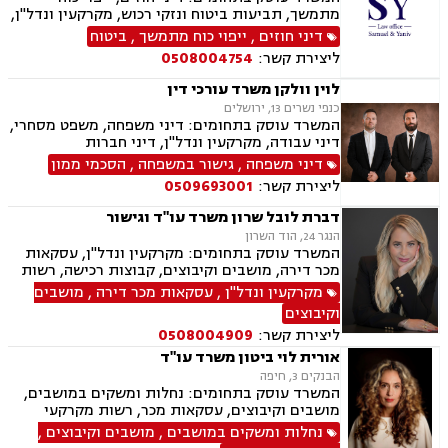
רכוש.
מתמשך, תביעות ביטוח ונזקי רכוש, מקרקעין ונדל"ן,
תמ"א 38, לשון הרע, ירושות וצוואות, מושבים
דיני חוזים
,
ייפוי כוח מתמשך
,
ביטוח
וקיבוצים, קבוצות רכישה, ליקוי בניה, פינוי בינוי,
ליצירת קשר:
0508004754
פינוי מושכר, עסקאות מכר דירה, מגרשים לבניה,
נחלות ומשקים במושבים, רשות מקרקעי ישראל,
לוין וולקן משרד עורכי דין
העברה בין דורית, בן ממשיך, נזקי גוף ותאונות,
כנפי נשרים 13, ירושלים
תאונות דרכים, תאונות עבודה, תאונות תלמידים,
המשרד עוסק בתחומים: דיני משפחה, משפט מסחרי,
אובדן כושר עבודה, תאונות עקב רשלנות.
דיני עבודה, מקרקעין ונדל"ן, דיני חברות
דיני משפחה
,
גישור במשפחה
,
הסכמי ממון
ליצירת קשר:
0509693001
דברת לובל שרון משרד עו"ד וגישור
הנגר 24, הוד השרון
המשרד עוסק בתחומים: מקרקעין ונדל"ן, עסקאות
מכר דירה, מושבים וקיבוצים, קבוצות רכישה, רשות
מקרקעי ישראל, בתים משותפים, מיסוי נדלן, ייפוי
מקרקעין ונדל"ן
,
עסקאות מכר דירה
,
מושבים
כוח מתמשך, ירושות וצוואות, גישור, הסכמי ממון,
וקיבוצים
העברה בין דורית.
ליצירת קשר:
0508004909
אורית לוי ביטון משרד עו"ד
הבנקים 3, חיפה
המשרד עוסק בתחומים: נחלות ומשקים במושבים,
מושבים וקיבוצים, עסקאות מכר, רשות מקרקעי
ישראל, מיסוי מקרקעין, הסדרת נחלות, עסקאות
נחלות ומשקים במושבים
,
מושבים וקיבוצים
,
פל"ח (פעילות לא חקלאית), ייפוי כוח מתמשך,