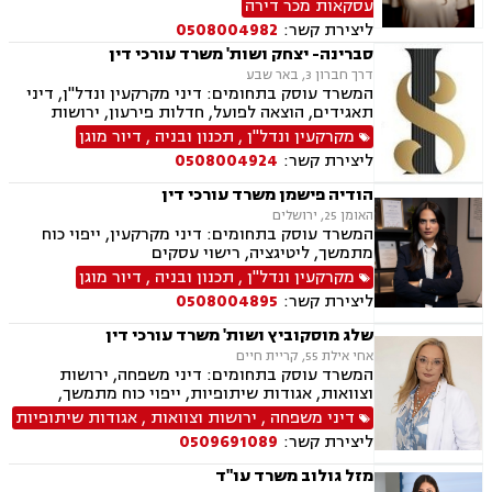
עסקאות מכר דירה
ירושות וצוואות.
ליצירת קשר:
0508004982
סברינה- יצחק ושות' משרד עורכי דין
דרך חברון 3, באר שבע
המשרד עוסק בתחומים: דיני מקרקעין ונדל"ן, דיני
תאגידים, הוצאה לפועל, חדלות פירעון, ירושות
וצוואת.
מקרקעין ונדל"ן
,
תכנון ובניה
,
דיור מוגן
ליצירת קשר:
0508004924
הודיה פישמן משרד עורכי דין
האומן 25, ירושלים
המשרד עוסק בתחומים: דיני מקרקעין, ייפוי כוח
מתמשך, ליטיגציה, רישוי עסקים
מקרקעין ונדל"ן
,
תכנון ובניה
,
דיור מוגן
ליצירת קשר:
0508004895
שלג מוסקוביץ ושות' משרד עורכי דין
אחי אילת 55, קריית חיים
המשרד עוסק בתחומים: דיני משפחה, ירושות
וצוואות, אגודות שיתופיות, ייפוי כוח מתמשך,
מושבים וקיבוצים, מקרקעין ונדל"ן, עסקאות מכר
דיני משפחה
,
ירושות וצוואות
,
אגודות שיתופיות
דירה, נחלות ומשקים במושבים, רשות מקרקעי
ליצירת קשר:
0509691089
ישראל
מזל גולוב משרד עו"ד