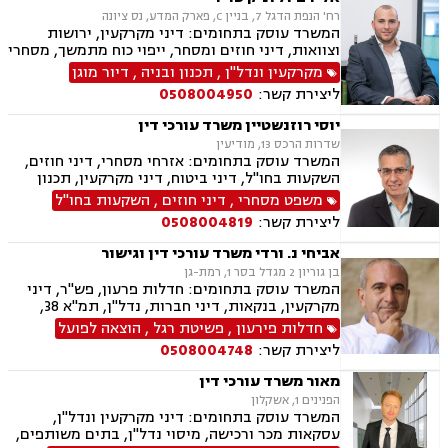
רח' הנפת הדגל 7, בניין C, פארק המדע, נס ציונה
המשרד עוסק בתחומים: דיני מקרקעין, ירושות
וצוואות, דיני חוזים ומסחר, ייפוי כוח מתמשך, מסחרי
אזרחי
מקרקעין ונדל"ן
,
תכנון ובניה
,
דיור מוגן
ליצירת קשר:
0508004950
יוסי רוזנשטיין משרד עורכי דין
שדרות הרכס 13, מודיעין
המשרד עוסק בתחומים: אזרחי מסחרי, דיני חוזים,
השקעות בחו"ל, דיני ביטוח, דיני מקרקעין, תכנון
ובניה, ליקויי בניה, מושבים וקיבוצים, פינוי בינוי,
משפט מסחרי
,
דיני חוזים
,
השקעות בחו"ל
קבוצות רכישה, עסקאות מכר דירה, נדל"ן, פינוי
ליצירת קשר:
0508004819
מושכר, הפקעת קרקעות, מגרשים לבניה,נחלות
ומשקים במושבים, רשות מקרקעי ישראל, צווי
אביחי נ. ורדי משרד עורכי דין וגישור
הריסה, דיני חברות, ליווי עסקי, מיסוי נדל"ן, תמא
בן גוריון 2 מגדל בסר 1, רמת-גן
38, פשיטת רגל, תביעות ייצוגיות
המשרד עוסק בתחומים: חדלות פרעון, פש"ר, דיני
מקרקעין, בנקאות, דיני חברות, נדל"ן, תמ"א 38,
מיוסי מקרקעין, ליטגציה, גישור עסקי
חדלות פירעון
,
פשיטת רגל
,
הוצאה לפועל
ליצירת קשר:
0508004748
מאור משרד עורכי דין
הפנינים 1, אשקלון
המשרד עוסק בתחומים: דיני מקרקעין ונדל"ן,
עסקאות מכר ורכישה, מיסוי נדל"ן, בתים משותפים,