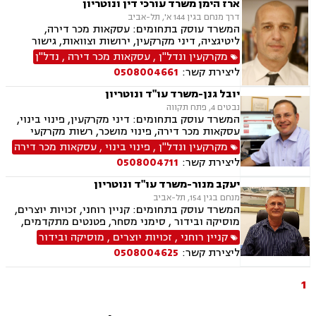
ארז הימן משרד עורכי דין ונוטריון
בציבור, אפוטרופסות, הסכמי ממון, גירושין, חלוקת
דרך מנחם בגין 144 א', תל-אביב
רכוש, מעמד אישי, דיני חברות, הוצאה לפועל,
המשרד עוסק בתחומים: עסקאות מכר דירה,
מחיקת רישום פלילי, תעבורה, פש"ר, חדלות פירעון,
ליטיגציה, דיני מקרקעין, ירושות וצוואות, גישור
לשון הרע, ירושות וצוואות, נוטריון, נוטריון אנגלית
ובוררויות, נדל"ן, מיסוי נדל"ן, נוטריון, ערבויות
מקרקעין ונדל"ן
,
עסקאות מכר דירה
,
נדל"ן
ושטרות , תמ"א 38, ליקויי בנייה, בנקים, סדר דין
ליצירת קשר:
0508004661
אזרחי וראיות, דיני חוזים, הסכמי ממון, קבוצות
רכישה, פינוי מושכר, ייפוי כח מתמשך
יובל גנן-משרד עו"ד ונוטריון
נבטים 4, פתח תקווה
המשרד עוסק בתחומים: דיני מקרקעין, פינוי בינוי,
עסקאות מכר דירה, פינוי מושכר, רשות מקרקעי
ישראל, נדל"ן ביהודה ושומרון, ייפוי כוח מתמשך,
מקרקעין ונדל"ן
,
פינוי בינוי
,
עסקאות מכר דירה
אפוטרופסות, הסכמי ממון, ירושות וצוואות, נוטריון.
ליצירת קשר:
0508004711
יעקב מנור-משרד עו"ד ונוטריון
מנחם בגין 154, תל-אביב
המשרד עוסק בתחומים: קניין רוחני, זכויות יוצרים,
מוסיקה ובידור , סימני מסחר, פטנטים מתקדמים,
ירושות וצוואות, דיני מקרקעין, עסקאות מכר דירה,
קניין רוחני
,
זכויות יוצרים
,
מוסיקה ובידור
רשות מקרקעי ישראל, נדל"ן, דיני חוזים, הסכמי
ליצירת קשר:
0508004625
ממון, אפוטרופסות, לשון הרע, נוטריון
1