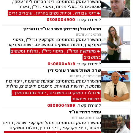
המשרד עוסק בתחומים: דיני חברות ליווי עסקי,
סכסוכים בין בעלי מניות, מיסוי נדל"ן, גישור
ובוררויות, לשון הרע, תביעות ייצוגיות דיני עבודה,
דיני עבודה
,
זכויות נשים בהריון
,
עובדים זרים
זכויות נשים בהריון, עובדים זרים, מקרקעין ונדל"ן,
ליצירת קשר:
0508004900
אגודות שיתופיות, פינוי מושכר, עסקאות מכר דירה,
נחלות ומושבים, רשות מקרקעי ישראל, משפט
מרסלה גולן סיידמן משרד עו"ד ונוטריון
מסחרי, מסחר בינלאומי, משפט אזרחי, גישור עסקי
המלאכה 4, נתניה
המשרד עוסק בתחומים: מקרקעין ונדל"ן, מיסוי
מקרקעין, נחלות ומשקים במושבים, רשות מקרקעי
ישראל, בתים משותפים, נדל"ן ביהודה ושומרון, פינוי
מקרקעין ונדל"ן
,
מיסוי נדל"ן
,
נחלות ומשקים
בינוי, עסקאות מכר דירה, ירושות וצוואות, ייפוי כוח
במושבים
מתמשך, נוטריון ספרדי, אנגלית ופורטוגזית.
ליצירת קשר:
0508004878
שדה ושות' משרד עורכי דין
אופנהיימר 7, רחובות
המשרד עוסק בתחומים: הפקעת קרקעות, ייפוי כוח
מתמשך, ירושות וצוואות, מושבים וקיבוצים, נחלות
ומשקים במושבים, אגודות שיתופיות, רשות מקרקעי
נחלות ומשקים במושבים
,
ייפוי כוח מתמשך
,
ישראל, תכנון ובניה, עסקאות מכר דירה, ייצוג עסקים
ירושות וצוואות
ובעלי עסקים בגביית חובות בבתי משפט והוצאה
ליצירת קשר:
0508004899
לפועל, ליטיגציה מסחרית
עמיר דרורי עו"ד
כפר רות 6, כפר רות
המשרד עוסק בתחומים: מנהל מקרקעי ישראל, חוזים
ומסחר, דיני מקרקעין, דיני נזיקין, נחלות ומשקים
במושבים, פינוי מושכר, דיני תאגידים, תכנון ובניה,