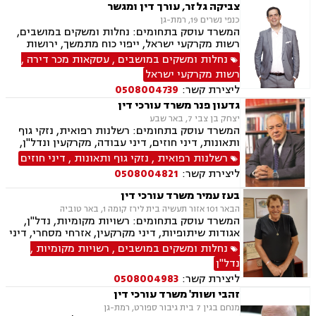
צביקה גלזר, עורך דין ומגשר
כנפי נשרים 19, רמת-גן
המשרד עוסק בתחומים: נחלות ומשקים במושבים,
רשות מקרקעי ישראל, ייפוי כוח מתמשך, ירושות
וצוואות, אזרחי מסחרי, עסקאות מכר דירה, גישור,
נחלות ומשקים במושבים
,
עסקאות מכר דירה
,
גישור במשפחה, אגודות שיתופיות, העברה בין דורית
רשות מקרקעי ישראל
ליצירת קשר:
0508004739
גדעון פנר משרד עורכי דין
יצחק בן צבי 7, באר שבע
המשרד עוסק בתחומים: רשלנות רפואית, נזקי גוף
ותאונות, דיני חוזים, דיני עבודה, מקרקעין ונדל"ן,
דיני משפחה, בנקים, פלילי, נזקי גוף, תאונות עבודה,
רשלנות רפואית
,
נזקי גוף ותאונות
,
דיני חוזים
תאונות דרכים, משפט מסחרי, תביעות ביטוח ונזקי
ליצירת קשר:
0508004821
רכוש, ייפוי כוח מתמשך, נוטריון , רשלנות רפואית-
הריון ולידה, לשון הרע, תאונות ספורט, בריאות
בעז עמיר משרד עורכי דין
הנפש, אובדן כושר עבודה , תאונות תלמידים,
הבאר 101 אזור תעשיה בית לירז קומה 1, באר טוביה
תאונות עקב רשלנות, נזקי רכוש, קבלנות חוזית,
המשרד עוסק בתחומים: רשויות מקומיות, נדל"ן,
השקעות בחו"ל, דין משמעתי, עובדים זרים, זכויות
אגודות שיתופיות, דיני מקרקעין, אזרחי מסחרי, דיני
נשים בהריון, תכנון ובניה, דיור מוגן, אגודות
בוררות, עובדים זרים, דיני תאגידים, גישור
נחלות ומשקים במושבים
,
רשויות מקומיות
,
שיתופיות, ליקויי בנייה, מושבים וקיבוצים , ועוד
ובוררויות, מיסוי נדל"ן, תמ"א 38, תכנון ובניה, נחלות
נדל"ן
ומשקים במושבים, הפקעת קרקעות, מושבים
ליצירת קשר:
0508004983
וקיבוצים , עסקאות מכר דירה, דיור מוגן, רשות
מקרקעי ישראל, צווי הריסה, ירושות וצוואות, הסכמי
זהבי ושות' משרד עורכי דין
ממון
מנחם בגין 7 בית גיבור ספורט, רמת-גן