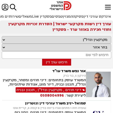


ﱐ
אינדקס עורכי דין
פסיקה
המגזין
טפסים
פסקדין Live
משאלים
שירותים מש
עורך דין רשות מקרקעי ישראל | הסדרת זכויות מקרקעין
וחוזי חכירה באזור ערד - פסקדין
חיפוש עורך דין
אור נפש משרד עו"ד
הירקון 5, בני ברק
המשרד עוסק בתחומים: דיני חוזים ומסחר, מקרקעין
ונדל"ן, תכנון ובניה, דיור מוגן, אגודות שיתופיות,
ליקויי בנייה מושבים וקיבוצים, פינוי בינוי, קבוצות
דיני חוזים
,
מקרקעין ונדל"ן
,
תכנון ובניה
רכישה, עסקאות מכר דירה, פינוי מושכר, הפקעת
ליצירת קשר:
0508004996
קרקעות, מגרשים לבניה דיירות מוגנת, נחלות
ומשקים במושבים, רשות מקרקעי ישראל, צווי
סמואל-יניב משרד עורכי דין ונוטריון
הריסה, רישום קבלנים, בתים משותפים נדל"ן
עופרה חזה 1 מתחם אגרו ביזנס בניין B קומה 6, קריית אונו
ביהודה ושומרון, דיני תאגידים, אזרחי מסחרי, נזקי
המשרד עוסק בתחומים: דיני חוזים, ייפוי כוח