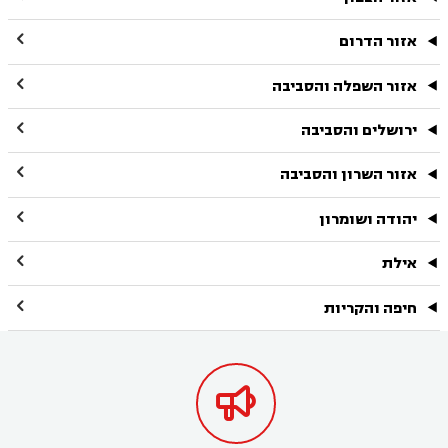

אזור הדרום

אזור השפלה והסביבה

ירושלים והסביבה

אזור השרון והסביבה

יהודה ושומרון

אילת

חיפה והקריות
