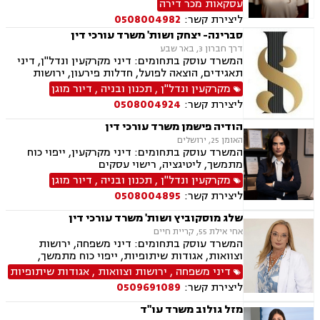
עסקאות מכר דירה
ירושות וצוואות.
ליצירת קשר:
0508004982
סברינה- יצחק ושות' משרד עורכי דין
דרך חברון 3, באר שבע
המשרד עוסק בתחומים: דיני מקרקעין ונדל"ן, דיני
תאגידים, הוצאה לפועל, חדלות פירעון, ירושות
וצוואת.
מקרקעין ונדל"ן
,
תכנון ובניה
,
דיור מוגן
ליצירת קשר:
0508004924
הודיה פישמן משרד עורכי דין
האומן 25, ירושלים
המשרד עוסק בתחומים: דיני מקרקעין, ייפוי כוח
מתמשך, ליטיגציה, רישוי עסקים
מקרקעין ונדל"ן
,
תכנון ובניה
,
דיור מוגן
ליצירת קשר:
0508004895
שלג מוסקוביץ ושות' משרד עורכי דין
אחי אילת 55, קריית חיים
המשרד עוסק בתחומים: דיני משפחה, ירושות
וצוואות, אגודות שיתופיות, ייפוי כוח מתמשך,
מושבים וקיבוצים, מקרקעין ונדל"ן, עסקאות מכר
דיני משפחה
,
ירושות וצוואות
,
אגודות שיתופיות
דירה, נחלות ומשקים במושבים, רשות מקרקעי
ליצירת קשר:
0509691089
ישראל
מזל גולוב משרד עו"ד