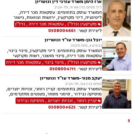
ארז הימן משרד עורכי דין ונוטריון
בציבור, אפוטרופסות, הסכמי ממון, גירושין, חלוקת
דרך מנחם בגין 144 א', תל-אביב
רכוש, מעמד אישי, דיני חברות, הוצאה לפועל,
המשרד עוסק בתחומים: עסקאות מכר דירה,
מחיקת רישום פלילי, תעבורה, פש"ר, חדלות פירעון,
ליטיגציה, דיני מקרקעין, ירושות וצוואות, גישור
לשון הרע, ירושות וצוואות, נוטריון, נוטריון אנגלית
ובוררויות, נדל"ן, מיסוי נדל"ן, נוטריון, ערבויות
מקרקעין ונדל"ן
,
עסקאות מכר דירה
,
נדל"ן
ושטרות , תמ"א 38, ליקויי בנייה, בנקים, סדר דין
ליצירת קשר:
0508004661
אזרחי וראיות, דיני חוזים, הסכמי ממון, קבוצות
רכישה, פינוי מושכר, ייפוי כח מתמשך
יובל גנן-משרד עו"ד ונוטריון
נבטים 4, פתח תקווה
המשרד עוסק בתחומים: דיני מקרקעין, פינוי בינוי,
עסקאות מכר דירה, פינוי מושכר, רשות מקרקעי
ישראל, נדל"ן ביהודה ושומרון, ייפוי כוח מתמשך,
מקרקעין ונדל"ן
,
פינוי בינוי
,
עסקאות מכר דירה
אפוטרופסות, הסכמי ממון, ירושות וצוואות, נוטריון.
ליצירת קשר:
0508004711
יעקב מנור-משרד עו"ד ונוטריון
מנחם בגין 154, תל-אביב
המשרד עוסק בתחומים: קניין רוחני, זכויות יוצרים,
מוסיקה ובידור , סימני מסחר, פטנטים מתקדמים,
ירושות וצוואות, דיני מקרקעין, עסקאות מכר דירה,
קניין רוחני
,
זכויות יוצרים
,
מוסיקה ובידור
רשות מקרקעי ישראל, נדל"ן, דיני חוזים, הסכמי
ליצירת קשר:
0508004625
ממון, אפוטרופסות, לשון הרע, נוטריון
1