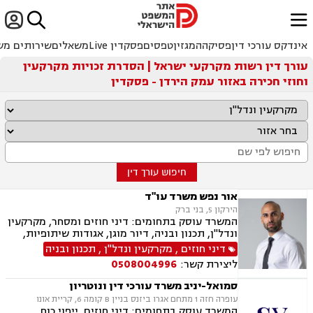


ﱐ
אינדקס עורכי דין
פסיקה
המגזין
טפסים
פסקדין Live
משאלים
שירותים מש
עורך דין רשות מקרקעי ישראל | הסדרת זכויות מקרקעין
וחוזי חכירה באזור עמק הירדן - פסקדין
חיפוש עורך דין
אור נפש משרד עו"ד
הירקון 5, בני ברק
המשרד עוסק בתחומים: דיני חוזים ומסחר, מקרקעין
ונדל"ן, תכנון ובניה, דיור מוגן, אגודות שיתופיות,
ליקויי בנייה מושבים וקיבוצים, פינוי בינוי, קבוצות
דיני חוזים
,
מקרקעין ונדל"ן
,
תכנון ובניה
רכישה, עסקאות מכר דירה, פינוי מושכר, הפקעת
ליצירת קשר:
0508004996
קרקעות, מגרשים לבניה דיירות מוגנת, נחלות
ומשקים במושבים, רשות מקרקעי ישראל, צווי
סמואל-יניב משרד עורכי דין ונוטריון
הריסה, רישום קבלנים, בתים משותפים נדל"ן
עופרה חזה 1 מתחם אגרו ביזנס בניין B קומה 6, קריית אונו
ביהודה ושומרון, דיני תאגידים, אזרחי מסחרי, נזקי
המשרד עוסק בתחומים: דיני חוזים, ייפוי כוח