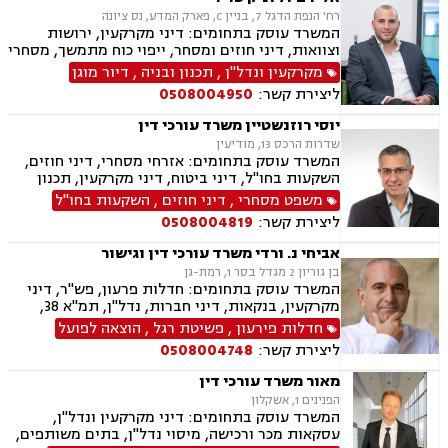
רח' הנפת הדגל 7, בניין C, פארק המדע, נס ציונה
המשרד עוסק בתחומים: דיני מקרקעין, ירושות
וצוואות, דיני חוזים ומסחר, ייפוי כוח מתמשך, מסחרי
אזרחי
מקרקעין ונדל"ן
,
תכנון ובניה
,
דיור מוגן
ליצירת קשר:
0508004950
יוסי רוזנשטיין משרד עורכי דין
שדרות הרכס 13, מודיעין
המשרד עוסק בתחומים: אזרחי מסחרי, דיני חוזים,
השקעות בחו"ל, דיני ביטוח, דיני מקרקעין, תכנון
ובניה, ליקויי בניה, מושבים וקיבוצים, פינוי בינוי,
משפט מסחרי
,
דיני חוזים
,
השקעות בחו"ל
קבוצות רכישה, עסקאות מכר דירה, נדל"ן, פינוי
ליצירת קשר:
0508004819
מושכר, הפקעת קרקעות, מגרשים לבניה,נחלות
ומשקים במושבים, רשות מקרקעי ישראל, צווי
אביחי נ. ורדי משרד עורכי דין וגישור
הריסה, דיני חברות, ליווי עסקי, מיסוי נדל"ן, תמא
בן גוריון 2 מגדל בסר 1, רמת-גן
38, פשיטת רגל, תביעות ייצוגיות
המשרד עוסק בתחומים: חדלות פרעון, פש"ר, דיני
מקרקעין, בנקאות, דיני חברות, נדל"ן, תמ"א 38,
מיוסי מקרקעין, ליטגציה, גישור עסקי
חדלות פירעון
,
פשיטת רגל
,
הוצאה לפועל
ליצירת קשר:
0508004748
מאור משרד עורכי דין
הפנינים 1, אשקלון
המשרד עוסק בתחומים: דיני מקרקעין ונדל"ן,
עסקאות מכר ורכישה, מיסוי נדל"ן, בתים משותפים,