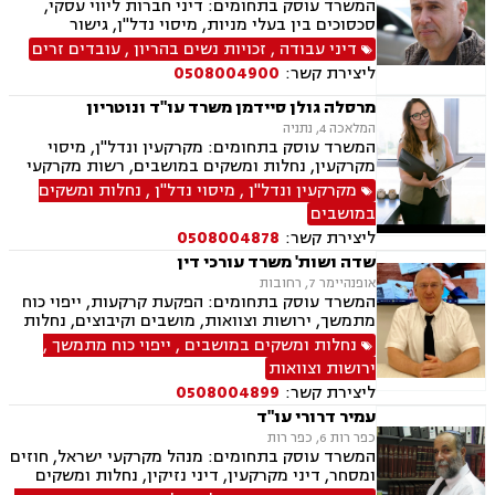
המשרד עוסק בתחומים: דיני חברות ליווי עסקי,
סכסוכים בין בעלי מניות, מיסוי נדל"ן, גישור
ובוררויות, לשון הרע, תביעות ייצוגיות דיני עבודה,
דיני עבודה
,
זכויות נשים בהריון
,
עובדים זרים
זכויות נשים בהריון, עובדים זרים, מקרקעין ונדל"ן,
ליצירת קשר:
0508004900
אגודות שיתופיות, פינוי מושכר, עסקאות מכר דירה,
נחלות ומושבים, רשות מקרקעי ישראל, משפט
מרסלה גולן סיידמן משרד עו"ד ונוטריון
מסחרי, מסחר בינלאומי, משפט אזרחי, גישור עסקי
המלאכה 4, נתניה
המשרד עוסק בתחומים: מקרקעין ונדל"ן, מיסוי
מקרקעין, נחלות ומשקים במושבים, רשות מקרקעי
ישראל, בתים משותפים, נדל"ן ביהודה ושומרון, פינוי
מקרקעין ונדל"ן
,
מיסוי נדל"ן
,
נחלות ומשקים
בינוי, עסקאות מכר דירה, ירושות וצוואות, ייפוי כוח
במושבים
מתמשך, נוטריון ספרדי, אנגלית ופורטוגזית.
ליצירת קשר:
0508004878
שדה ושות' משרד עורכי דין
אופנהיימר 7, רחובות
המשרד עוסק בתחומים: הפקעת קרקעות, ייפוי כוח
מתמשך, ירושות וצוואות, מושבים וקיבוצים, נחלות
ומשקים במושבים, אגודות שיתופיות, רשות מקרקעי
נחלות ומשקים במושבים
,
ייפוי כוח מתמשך
,
ישראל, תכנון ובניה, עסקאות מכר דירה, ייצוג עסקים
ירושות וצוואות
ובעלי עסקים בגביית חובות בבתי משפט והוצאה
ליצירת קשר:
0508004899
לפועל, ליטיגציה מסחרית
עמיר דרורי עו"ד
כפר רות 6, כפר רות
המשרד עוסק בתחומים: מנהל מקרקעי ישראל, חוזים
ומסחר, דיני מקרקעין, דיני נזיקין, נחלות ומשקים
במושבים, פינוי מושכר, דיני תאגידים, תכנון ובניה,