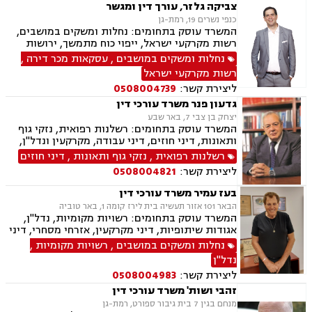
צביקה גלזר, עורך דין ומגשר
כנפי נשרים 19, רמת-גן
המשרד עוסק בתחומים: נחלות ומשקים במושבים,
רשות מקרקעי ישראל, ייפוי כוח מתמשך, ירושות
וצוואות, אזרחי מסחרי, עסקאות מכר דירה, גישור,
נחלות ומשקים במושבים
,
עסקאות מכר דירה
,
גישור במשפחה, אגודות שיתופיות, העברה בין דורית
רשות מקרקעי ישראל
ליצירת קשר:
0508004739
גדעון פנר משרד עורכי דין
יצחק בן צבי 7, באר שבע
המשרד עוסק בתחומים: רשלנות רפואית, נזקי גוף
ותאונות, דיני חוזים, דיני עבודה, מקרקעין ונדל"ן,
דיני משפחה, בנקים, פלילי, נזקי גוף, תאונות עבודה,
רשלנות רפואית
,
נזקי גוף ותאונות
,
דיני חוזים
תאונות דרכים, משפט מסחרי, תביעות ביטוח ונזקי
ליצירת קשר:
0508004821
רכוש, ייפוי כוח מתמשך, נוטריון , רשלנות רפואית-
הריון ולידה, לשון הרע, תאונות ספורט, בריאות
בעז עמיר משרד עורכי דין
הנפש, אובדן כושר עבודה , תאונות תלמידים,
הבאר 101 אזור תעשיה בית לירז קומה 1, באר טוביה
תאונות עקב רשלנות, נזקי רכוש, קבלנות חוזית,
המשרד עוסק בתחומים: רשויות מקומיות, נדל"ן,
השקעות בחו"ל, דין משמעתי, עובדים זרים, זכויות
אגודות שיתופיות, דיני מקרקעין, אזרחי מסחרי, דיני
נשים בהריון, תכנון ובניה, דיור מוגן, אגודות
בוררות, עובדים זרים, דיני תאגידים, גישור
נחלות ומשקים במושבים
,
רשויות מקומיות
,
שיתופיות, ליקויי בנייה, מושבים וקיבוצים , ועוד
ובוררויות, מיסוי נדל"ן, תמ"א 38, תכנון ובניה, נחלות
נדל"ן
ומשקים במושבים, הפקעת קרקעות, מושבים
ליצירת קשר:
0508004983
וקיבוצים , עסקאות מכר דירה, דיור מוגן, רשות
מקרקעי ישראל, צווי הריסה, ירושות וצוואות, הסכמי
זהבי ושות' משרד עורכי דין
ממון
מנחם בגין 7 בית גיבור ספורט, רמת-גן