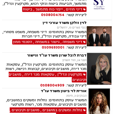
רכוש.
מתמשך, תביעות ביטוח ונזקי רכוש, מקרקעין ונדל"ן,
תמ"א 38, לשון הרע, ירושות וצוואות, מושבים
דיני חוזים
,
ייפוי כוח מתמשך
,
ביטוח
וקיבוצים, קבוצות רכישה, ליקוי בניה, פינוי בינוי,
ליצירת קשר:
0508004754
פינוי מושכר, עסקאות מכר דירה, מגרשים לבניה,
נחלות ומשקים במושבים, רשות מקרקעי ישראל,
לוין וולקן משרד עורכי דין
העברה בין דורית, בן ממשיך, נזקי גוף ותאונות,
כנפי נשרים 13, ירושלים
תאונות דרכים, תאונות עבודה, תאונות תלמידים,
המשרד עוסק בתחומים: דיני משפחה, משפט מסחרי,
אובדן כושר עבודה, תאונות עקב רשלנות.
דיני עבודה, מקרקעין ונדל"ן, דיני חברות
דיני משפחה
,
גישור במשפחה
,
הסכמי ממון
ליצירת קשר:
0509693001
דברת לובל שרון משרד עו"ד וגישור
הנגר 24, הוד השרון
המשרד עוסק בתחומים: מקרקעין ונדל"ן, עסקאות
מכר דירה, מושבים וקיבוצים, קבוצות רכישה, רשות
מקרקעי ישראל, בתים משותפים, מיסוי נדלן, ייפוי
מקרקעין ונדל"ן
,
עסקאות מכר דירה
,
מושבים
כוח מתמשך, ירושות וצוואות, גישור, הסכמי ממון,
וקיבוצים
העברה בין דורית.
ליצירת קשר:
0508004909
אורית לוי ביטון משרד עו"ד
הבנקים 3, חיפה
המשרד עוסק בתחומים: נחלות ומשקים במושבים,
מושבים וקיבוצים, עסקאות מכר, רשות מקרקעי
ישראל, מיסוי מקרקעין, הסדרת נחלות, עסקאות
נחלות ומשקים במושבים
,
מושבים וקיבוצים
,
פל"ח (פעילות לא חקלאית), ייפוי כוח מתמשך,