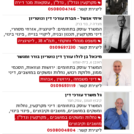
תכנון ובניה, ליקוי בניה, מושבים וקיבוצים, קבוצת
מקרקעין ונדל"ן
,
נדל"ן
,
עסקאות מכר דירה
רכישה, מגרשים לבניה, רשות מקרקעי ישראל,
ליצירת קשר:
0508004746
ירושות וצוואות, הסכמי ממון, ייפוי כוח מתמשך, דיני
משפחה, פונדקאות, מזונות, גישור, אפוטרופסות,
איתי אנשל - חברת עורכי דין ונוטריון
גירושין, נשואים אזרחיים, מעמד אישי, ניכור הורי,
מצדה 7, בני ברק
זמני שהות, העברה בין דורית
המשרד עוסק בתחומים: ליטיגציה, אזרחי מסחרי,
דיני מקרקעין, תכנון ובניה, ליקויי בנייה , פינוי בינוי,
קבוצות רכישה, עסקאות מכר דירה, פינוי מושכר,
משפט מנהלי וחוקתי
,
תמ"א 38
,
ליטיגציה
מגרשים לבניה ,נחלות ומשקים במושבים, רשות
ליצירת קשר:
0509697230
מקרקעי ישראל, צווי הריסה, מיסוי נדל"ן, היטל
פיתוח, היטל השבחה, דיני חוזים, תביעות ייצוגיות,
מיכאל בן לולו עורך דין נוטריון בורר ומגשר
ירושות וצוואות, נוטריון, דיני מכרזים והתקשרויות,
ראובן 6, בית-שמש
חוקתי ומנהלי, רישוי עסקים, דיני חברות, סכסוך בין
המשרד עוסק בתחומים: ירושות וצוואות, הסכמי
בעלי מניות, ליווי עסקי, הגבלים עסקיים, בנקים,
ממון, חלוקת רכוש, נחלות ומשקים במושבים, דיני
ערבויות ושטרות, קניין רוחני, זכויות יוצרים, דיני
מקרקעין, עסקאות מכר דירה, נדל"ן, רשות מקרקעי
דיני משפחה
,
גירושין
,
אבהות
בנקאות, חברות אשראי סליקה
ישראל, דיני משפחה, גירושין, מזונות, משמורת,
ליצירת קשר:
0509693119
אלימות במשפחה, אבהות , גישור במשפחה, אומנה,
מעמד אישי, ניכור הורי
גל משרד עורכי דין
קיבוץ העוגן , עמק חפר
המשרד עוסק בתחומים: דיני מקרקעין, נחלות
ומשקים במושבים, מושבים וקיבוצים , פינוי בינוי,
תמ"א 38, עסקאות מכר דירה, רשות מקרקעי ישראל,
נחלות ומשקים במושבים
,
מקרקעין ונדל"ן
,
השקעות בחו"ל, קבוצות רכישה, נדל"ן, מגרשים
מושבים וקיבוצים
לבניה , רישום קבלנים, נדל"ן ביהודה ושומרון, מיסוי
ליצירת קשר:
0508004804
נדל"ן, נוטריון, מגשרים